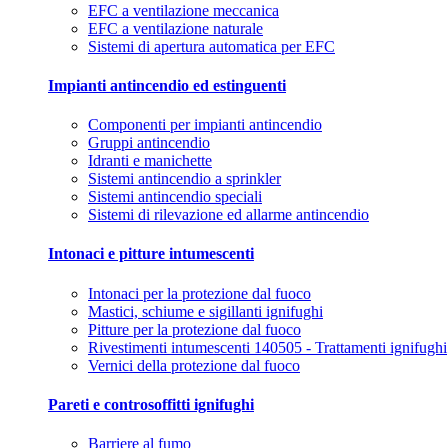
EFC a ventilazione meccanica
EFC a ventilazione naturale
Sistemi di apertura automatica per EFC
Impianti antincendio ed estinguenti
Componenti per impianti antincendio
Gruppi antincendio
Idranti e manichette
Sistemi antincendio a sprinkler
Sistemi antincendio speciali
Sistemi di rilevazione ed allarme antincendio
Intonaci e pitture intumescenti
Intonaci per la protezione dal fuoco
Mastici, schiume e sigillanti ignifughi
Pitture per la protezione dal fuoco
Rivestimenti intumescenti 140505 - Trattamenti ignifughi
Vernici della protezione dal fuoco
Pareti e controsoffitti ignifughi
Barriere al fumo