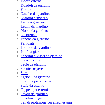
Docce esterne
Dondoli da giardino
Fioriere
Gazebo da giardino
Giardini d'inverno
Letti da giardino
Lettini da giardino
Mobili da giardino
Ombrelloni
Panche da giardino
Pergolati
Poltrone da giardino
Pouf da giardino
Schermi divisori da giardino
Sedie a sdraio
Sedie da giardino
Sedute sospese
Serre
Sgabelli da giardino
Strutture per amache
Stufe da esterno
Tappeti per esterni
Tavoli da giardino
Tavolini da giardino
Teli di protezione per arredi esterni