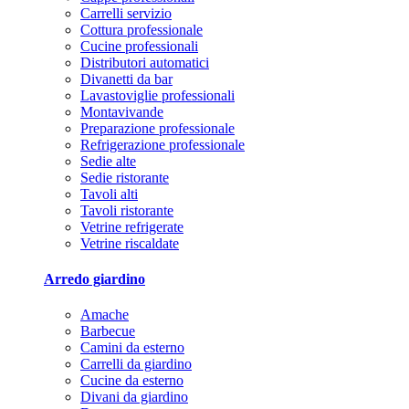
Carrelli servizio
Cottura professionale
Cucine professionali
Distributori automatici
Divanetti da bar
Lavastoviglie professionali
Montavivande
Preparazione professionale
Refrigerazione professionale
Sedie alte
Sedie ristorante
Tavoli alti
Tavoli ristorante
Vetrine refrigerate
Vetrine riscaldate
Arredo giardino
Amache
Barbecue
Camini da esterno
Carrelli da giardino
Cucine da esterno
Divani da giardino