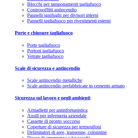
Blocchi per tamponamenti tagliafuoco
Controsoffitti antincendio
Pannelli ignifughi per divisori interni
Pannelli tagliafuoco per rivestimenti esterni
Porte e chiusure tagliafuoco
Porte tagliafuoco
Portoni tagliafuoco
Vetrate tagliafuoco
Scale di sicurezza e antincendio
Scale antincendio metalliche
Scale antincendio prefabbricate in cemento armato
Sicurezza sul lavoro e negli ambienti
Armadietti per antinfortunistica
Ausili per infermeria aziendale
Cassette di pronto soccorso
Coperture di sicurezza per termosifoni
Delimitatori di aree, transenne, colonnine
Docce di emergenza e lavaocchi