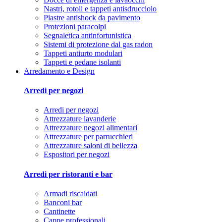
Nastri, rotoli e tappeti antisdrucciolo
Piastre antishock da pavimento
Protezioni paracolpi
Segnaletica antinfortunistica
Sistemi di protezione dal gas radon
Tappeti antiurto modulari
Tappeti e pedane isolanti
Arredamento e Design
Arredi per negozi
Arredi per negozi
Attrezzature lavanderie
Attrezzature negozi alimentari
Attrezzature per parrucchieri
Attrezzature saloni di bellezza
Espositori per negozi
Arredi per ristoranti e bar
Armadi riscaldati
Banconi bar
Cantinette
Cappe professionali