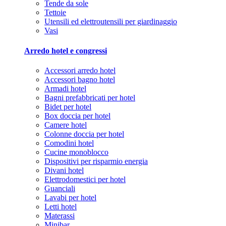
Tende da sole
Tettoie
Utensili ed elettroutensili per giardinaggio
Vasi
Arredo hotel e congressi
Accessori arredo hotel
Accessori bagno hotel
Armadi hotel
Bagni prefabbricati per hotel
Bidet per hotel
Box doccia per hotel
Camere hotel
Colonne doccia per hotel
Comodini hotel
Cucine monoblocco
Dispositivi per risparmio energia
Divani hotel
Elettrodomestici per hotel
Guanciali
Lavabi per hotel
Letti hotel
Materassi
Minibar