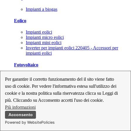
Impianti a biogas
Eolico
Impianti eolici
Impianti micro eolici
Impianti mini eolici
Inverter per impianti eolici 220405 - Accessori per
impianti eolici
Fotovoltaico
Cavi, connettori e sezionatori per impianti fotovoltaici
Per garantire il corretto funzionamento del il sito viene fatto
Inverter per impianti fotovoltaici
uso di cookie. Per vedere l'informativa estesa sull'utilizzo dei
Kit per impianti fotovoltaici
Moduli fotovoltaici
cookie e la nostra politica sulla riservatezza clicca su Leggi di
Sistemi di monitoraggio per impianti fotovoltaici
più. Cliccando su Acconsento accetti l'uso dei cookie.
Strumenti di collaudo e configurazione per impianti
Più informazioni
fotovoltaici
Supporti per impianti fotovoltaici
Acconsento
Powered by WebsitePolicies
Geotermia