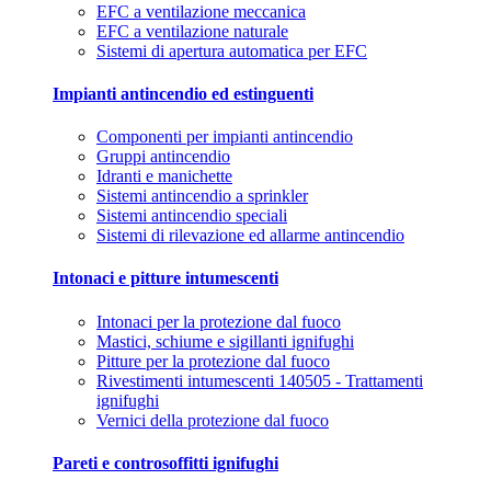
EFC a ventilazione meccanica
EFC a ventilazione naturale
Sistemi di apertura automatica per EFC
Impianti antincendio ed estinguenti
Componenti per impianti antincendio
Gruppi antincendio
Idranti e manichette
Sistemi antincendio a sprinkler
Sistemi antincendio speciali
Sistemi di rilevazione ed allarme antincendio
Intonaci e pitture intumescenti
Intonaci per la protezione dal fuoco
Mastici, schiume e sigillanti ignifughi
Pitture per la protezione dal fuoco
Rivestimenti intumescenti 140505 - Trattamenti
ignifughi
Vernici della protezione dal fuoco
Pareti e controsoffitti ignifughi