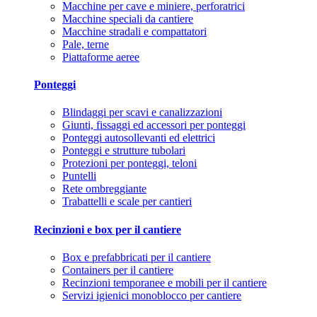
Macchine per cave e miniere, perforatrici
Macchine speciali da cantiere
Macchine stradali e compattatori
Pale, terne
Piattaforme aeree
Ponteggi
Blindaggi per scavi e canalizzazioni
Giunti, fissaggi ed accessori per ponteggi
Ponteggi autosollevanti ed elettrici
Ponteggi e strutture tubolari
Protezioni per ponteggi, teloni
Puntelli
Rete ombreggiante
Trabattelli e scale per cantieri
Recinzioni e box per il cantiere
Box e prefabbricati per il cantiere
Containers per il cantiere
Recinzioni temporanee e mobili per il cantiere
Servizi igienici monoblocco per cantiere