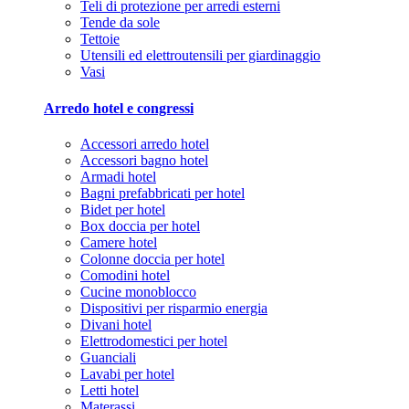
Teli di protezione per arredi esterni
Tende da sole
Tettoie
Utensili ed elettroutensili per giardinaggio
Vasi
Arredo hotel e congressi
Accessori arredo hotel
Accessori bagno hotel
Armadi hotel
Bagni prefabbricati per hotel
Bidet per hotel
Box doccia per hotel
Camere hotel
Colonne doccia per hotel
Comodini hotel
Cucine monoblocco
Dispositivi per risparmio energia
Divani hotel
Elettrodomestici per hotel
Guanciali
Lavabi per hotel
Letti hotel
Materassi