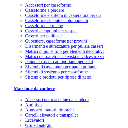
Accessori per casseforme
Casseforme a perdere
Casseforme e sistemi di casseratura per cls
Casseforme slittanti e automontanti
Casseforme termiche
Casseri e cupolini per vespai
Casseri per palificate
Cubettiere, casseforme per provini
Disarmanti e attrezzature per pulizia casseri
Matrici in polistirolo per elementi decorativi
Matrici per pareti facciavista in calcestruzzo
Pannelli cassero autoportanti per solai
Sistemi di casseratura per pareti portanti
Sistemi di sostegno per casseforme
Sistemi e prodotti per riprese di getto
Macchine da cantiere
Accessori per macchine da cantiere
Apripista
Autocarri, trattori, rimorchi
Carrelli elevatori e transpallet
Escavatori
Gru ed autogru