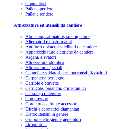
Contenitori
Pallet a perdere
Pallet a rendere
Attrezzature ed utensili da cantiere
Abrasioni, sabbiature, smerigliature
Alternatori e trasformatori
Antifurto e sistemi satellitari da cantiere
Apparecchiature elettriche da cantiere
Argani, elevatori
Attrezzatura idraulica
Attrezzature speciali
Cannelli e saldatori per impermeabilizzazioni
Carpenteria per legno
Carriole e bravette
Carrucole, paranchi, cric idraulici
Cassoni, contenitori
Compressori
Corde,trecce,funi e accessori
Dischi e carotatrici diamantati
Elettroutensili in genere
Gruppi elettrogeni e generatori
Idropulitrici