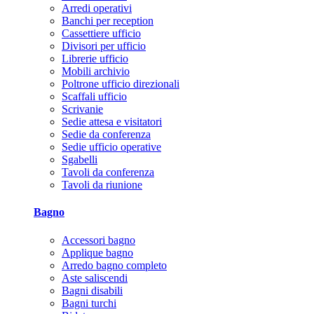
Arredi operativi
Banchi per reception
Cassettiere ufficio
Divisori per ufficio
Librerie ufficio
Mobili archivio
Poltrone ufficio direzionali
Scaffali ufficio
Scrivanie
Sedie attesa e visitatori
Sedie da conferenza
Sedie ufficio operative
Sgabelli
Tavoli da conferenza
Tavoli da riunione
Bagno
Accessori bagno
Applique bagno
Arredo bagno completo
Aste saliscendi
Bagni disabili
Bagni turchi