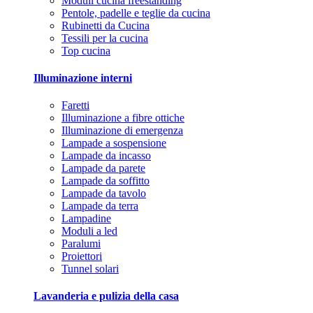
Moduli cucina freestanding
Pentole, padelle e teglie da cucina
Rubinetti da Cucina
Tessili per la cucina
Top cucina
Illuminazione interni
Faretti
Illuminazione a fibre ottiche
Illuminazione di emergenza
Lampade a sospensione
Lampade da incasso
Lampade da parete
Lampade da soffitto
Lampade da tavolo
Lampade da terra
Lampadine
Moduli a led
Paralumi
Proiettori
Tunnel solari
Lavanderia e pulizia della casa