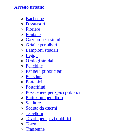
Arredo urbano
Bacheche
Dissuasori
Fioriere
Fontane
Gazebo per esterni
Griglie per alberi
Lampioni stradali
Leggii
Orologi stradali
Panchine
Pannelli pubblicitari
Pensiline
Portabici
Portarifiuti
Posacenere per spazi pubblici
Protezioni per alberi
Sculture
Sedute da esterni
Tabelloni
Tavoli per spazi pubblici
Totem
Transenne