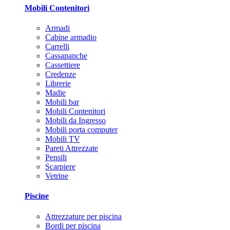
Mobili Contenitori
Armadi
Cabine armadio
Carrelli
Cassapanche
Cassettiere
Credenze
Librerie
Madie
Mobili bar
Mobili Contenitori
Mobili da Ingresso
Mobili porta computer
Mobili TV
Pareti Attrezzate
Pensili
Scarpiere
Vetrine
Piscine
Attrezzature per piscina
Bordi per piscina