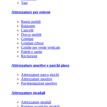
Vasi
Attrezzature per esterni
Bagni mobili
Balaustre
Cancelli
Docce mobili
Grigliati
Grigliati erbosi
Griglie per verde verticale
Paletti e saette
Recinzioni
Attrezzature sportive e parchi gioco
Attrezzature parco giochi
Attrezzature sportive
Pavimentazioni sportive
Attrezzature stradali
Attrezzature stradali
Barriere acustiche stradali