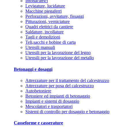
Intonacatrici
Levigature, lucidature
Macchine piegaferri
Perforazioni, avvitature, fissaggi
Pitturazioni, verniciature
Quadri elettrici da cantiere
Saldature, incollature
Tagli e demolizioni
Teli,sacchi e bobine di carta
Utensili manuali
Utensili per la lavorazione del legno
Utensili per la lavorazione del metallo
Betonaggi e dosaggi
Attrezzature per il trattamento del calcestruzzo
Attrezzature per posa del calcestruzzo
Autobetoniere
Betoniere ed impianti di betonaggio
Impianti e sistemi di dosaggio
Mescolatori e trasportatori
Sistemi di controllo per dosaggio e betonaggio
Casseforme e casserature