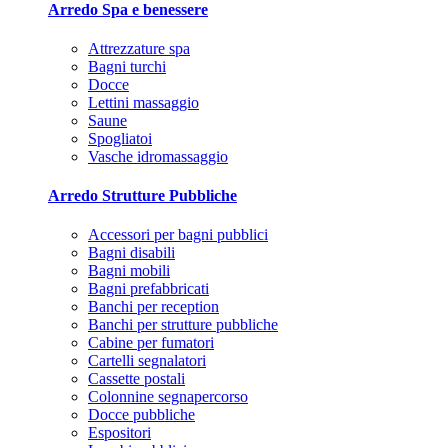
Arredo Spa e benessere
Attrezzature spa
Bagni turchi
Docce
Lettini massaggio
Saune
Spogliatoi
Vasche idromassaggio
Arredo Strutture Pubbliche
Accessori per bagni pubblici
Bagni disabili
Bagni mobili
Bagni prefabbricati
Banchi per reception
Banchi per strutture pubbliche
Cabine per fumatori
Cartelli segnalatori
Cassette postali
Colonnine segnapercorso
Docce pubbliche
Espositori