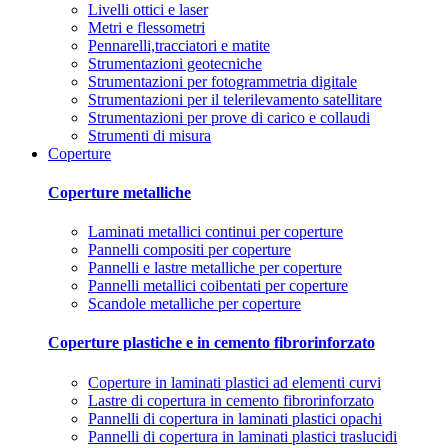
Livelli ottici e laser
Metri e flessometri
Pennarelli,tracciatori e matite
Strumentazioni geotecniche
Strumentazioni per fotogrammetria digitale
Strumentazioni per il telerilevamento satellitare
Strumentazioni per prove di carico e collaudi
Strumenti di misura
Coperture
Coperture metalliche
Laminati metallici continui per coperture
Pannelli compositi per coperture
Pannelli e lastre metalliche per coperture
Pannelli metallici coibentati per coperture
Scandole metalliche per coperture
Coperture plastiche e in cemento fibrorinforzato
Coperture in laminati plastici ad elementi curvi
Lastre di copertura in cemento fibrorinforzato
Pannelli di copertura in laminati plastici opachi
Pannelli di copertura in laminati plastici traslucidi