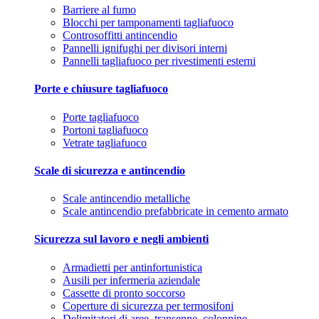
Barriere al fumo
Blocchi per tamponamenti tagliafuoco
Controsoffitti antincendio
Pannelli ignifughi per divisori interni
Pannelli tagliafuoco per rivestimenti esterni
Porte e chiusure tagliafuoco
Porte tagliafuoco
Portoni tagliafuoco
Vetrate tagliafuoco
Scale di sicurezza e antincendio
Scale antincendio metalliche
Scale antincendio prefabbricate in cemento armato
Sicurezza sul lavoro e negli ambienti
Armadietti per antinfortunistica
Ausili per infermeria aziendale
Cassette di pronto soccorso
Coperture di sicurezza per termosifoni
Delimitatori di aree, transenne, colonnine