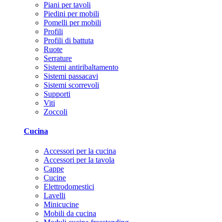
Piani per tavoli
Piedini per mobili
Pomelli per mobili
Profili
Profili di battuta
Ruote
Serrature
Sistemi antiribaltamento
Sistemi passacavi
Sistemi scorrevoli
Supporti
Viti
Zoccoli
Cucina
Accessori per la cucina
Accessori per la tavola
Cappe
Cucine
Elettrodomestici
Lavelli
Minicucine
Mobili da cucina