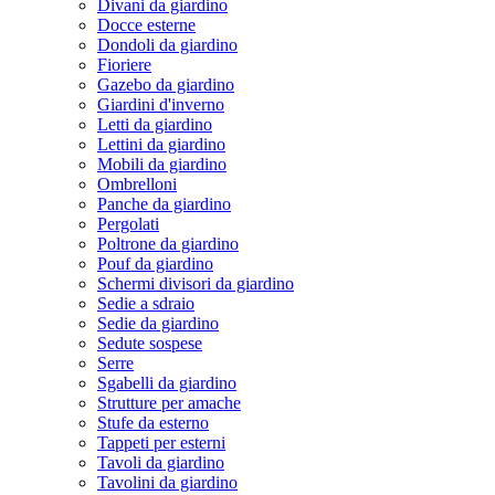
Divani da giardino
Docce esterne
Dondoli da giardino
Fioriere
Gazebo da giardino
Giardini d'inverno
Letti da giardino
Lettini da giardino
Mobili da giardino
Ombrelloni
Panche da giardino
Pergolati
Poltrone da giardino
Pouf da giardino
Schermi divisori da giardino
Sedie a sdraio
Sedie da giardino
Sedute sospese
Serre
Sgabelli da giardino
Strutture per amache
Stufe da esterno
Tappeti per esterni
Tavoli da giardino
Tavolini da giardino