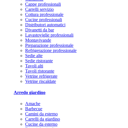
Cappe professionali
Carrelli servizio
Cottura professionale
Cucine professionali
Distributori automatici
Divanetti da bar
Lavastoviglie professionali
Montavivande
Preparazione professionale
Refrigerazione professionale
Sedie alte
Sedie ristorante
Tavoli alti
Tavoli ristorante
Vetrine refrigerate
Vetrine riscaldate
Arredo giardino
Amache
Barbecue
Camini da esterno
Carrelli da giardino
Cucine da esterno