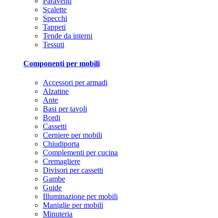
Paraventi
Scalette
Specchi
Tappeti
Tende da interni
Tessuti
Componenti per mobili
Accessori per armadi
Alzatine
Ante
Basi per tavoli
Bordi
Cassetti
Cerniere per mobili
Chiudiporta
Complementi per cucina
Cremagliere
Divisori per cassetti
Gambe
Guide
Illuminazione per mobili
Maniglie per mobili
Minuteria