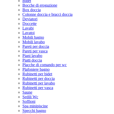
Bidet
Bocche di erogazione
Box doccia
Colonne doccia e bracci doccia
Deviatori
Doccette
Lavabi
Lavatoi
Mobili bagno
Mobili lavabo
Pareti per doccia
Pareti per vasca
Piani lavabo
Piatti doccia
Placche di comando per wc
Plafoniere bagno
Rubinetti per bidet
Rubinetti per doccia
Rubinetti per lavabo
Rubinetti per vasca
Saune
Sedili Wc
Soffioni
Spa minipiscine
Specchi bagno