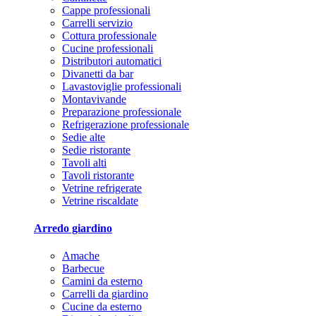
Cappe professionali
Carrelli servizio
Cottura professionale
Cucine professionali
Distributori automatici
Divanetti da bar
Lavastoviglie professionali
Montavivande
Preparazione professionale
Refrigerazione professionale
Sedie alte
Sedie ristorante
Tavoli alti
Tavoli ristorante
Vetrine refrigerate
Vetrine riscaldate
Arredo giardino
Amache
Barbecue
Camini da esterno
Carrelli da giardino
Cucine da esterno