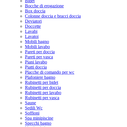
Bidet
Bocche di erogazione
Box doccia
Colonne doccia e bracci doccia
Deviatori
Doccette
Lavabi
Lavatoi
Mobili bagno
Mobili lavabo
Pareti per doccia
Pareti per vasca
Piani lavabo
Piatti doccia
Placche di comando per wc
Plafoniere bagno
Rubinetti per bidet
Rubinetti per doccia
Rubinetti per lavabo
Rubinetti per vasca
Saune
Sedili Wc
Soffioni
Spa minipiscine
Specchi bagno