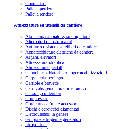
Contenitori
Pallet a perdere
Pallet a rendere
Attrezzature ed utensili da cantiere
Abrasioni, sabbiature, smerigliature
Alternatori e trasformatori
Antifurto e sistemi satellitari da cantiere
Apparecchiature elettriche da cantiere
Argani, elevatori
Attrezzatura idraulica
Attrezzature speciali
Cannelli e saldatori per impermeabilizzazioni
Carpenteria per legno
Carriole e bravette
Carrucole, paranchi, cric idraulici
Cassoni, contenitori
Compressori
Corde,trecce,funi e accessori
Dischi e carotatrici diamantati
Elettroutensili in genere
Gruppi elettrogeni e generatori
Idropulitrici