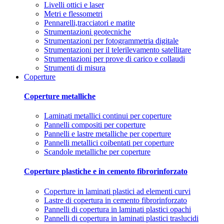
Livelli ottici e laser
Metri e flessometri
Pennarelli,tracciatori e matite
Strumentazioni geotecniche
Strumentazioni per fotogrammetria digitale
Strumentazioni per il telerilevamento satellitare
Strumentazioni per prove di carico e collaudi
Strumenti di misura
Coperture
Coperture metalliche
Laminati metallici continui per coperture
Pannelli compositi per coperture
Pannelli e lastre metalliche per coperture
Pannelli metallici coibentati per coperture
Scandole metalliche per coperture
Coperture plastiche e in cemento fibrorinforzato
Coperture in laminati plastici ad elementi curvi
Lastre di copertura in cemento fibrorinforzato
Pannelli di copertura in laminati plastici opachi
Pannelli di copertura in laminati plastici traslucidi