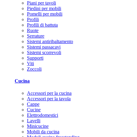
Piani per tavoli
Piedini per mobili
Pomelli per mobili
Profili
Profili di battuta
Ruote
Serrature
Sistemi antiribaltamento
Sistemi passacavi
Sistemi scorrevoli
Supporti
Viti
Zoccoli
Cucina
Accessori per la cucina
Accessori per la tavola
Cappe
Cucine
Elettrodomestici
Lavelli
Minicucine
Mobili da cucina