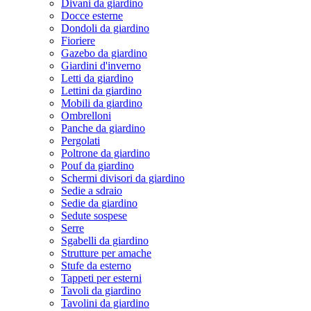
Divani da giardino
Docce esterne
Dondoli da giardino
Fioriere
Gazebo da giardino
Giardini d'inverno
Letti da giardino
Lettini da giardino
Mobili da giardino
Ombrelloni
Panche da giardino
Pergolati
Poltrone da giardino
Pouf da giardino
Schermi divisori da giardino
Sedie a sdraio
Sedie da giardino
Sedute sospese
Serre
Sgabelli da giardino
Strutture per amache
Stufe da esterno
Tappeti per esterni
Tavoli da giardino
Tavolini da giardino