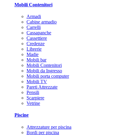
Mobili Contenitori
Armadi
Cabine armadio
Carrelli
Cassapanche
Cassettiere
Credenze
Librerie
Madie
Mobili bar
Mobili Contenitori
Mobili da Ingresso
Mobili porta computer
Mobili TV
Pareti Attrezzate
Pensili
Scarpiere
Vetrine
Piscine
Attrezzature per piscina
Bordi per piscina