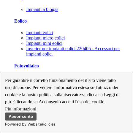
Impianti a biogas
Eolico
Impianti eolici
Impianti micro eolici
Impianti mini eolici
Inverter per impianti eolici 220405 - Accessori per
impianti eolici
Fotovoltaico
Cavi, connettori e sezionatori per impianti fotovoltaici
Per garantire il corretto funzionamento del il sito viene fatto
Inverter per impianti fotovoltaici
uso di cookie. Per vedere l'informativa estesa sull'utilizzo dei
Kit per impianti fotovoltaici
Moduli fotovoltaici
cookie e la nostra politica sulla riservatezza clicca su Leggi di
Sistemi di monitoraggio per impianti fotovoltaici
più. Cliccando su Acconsento accetti l'uso dei cookie.
Strumenti di collaudo e configurazione per impianti
Più informazioni
fotovoltaici
Supporti per impianti fotovoltaici
Acconsento
Powered by WebsitePolicies
Geotermia