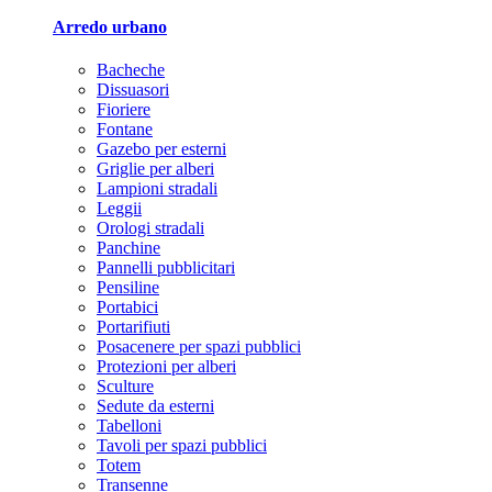
Arredo urbano
Bacheche
Dissuasori
Fioriere
Fontane
Gazebo per esterni
Griglie per alberi
Lampioni stradali
Leggii
Orologi stradali
Panchine
Pannelli pubblicitari
Pensiline
Portabici
Portarifiuti
Posacenere per spazi pubblici
Protezioni per alberi
Sculture
Sedute da esterni
Tabelloni
Tavoli per spazi pubblici
Totem
Transenne