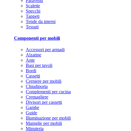
Paraventi
Scalette
Specchi
Tappeti
Tende da interni
Tessuti
Componenti per mobili
Accessori per armadi
Alzatine
Ante
Basi per tavoli
Bordi
Cassetti
Cerniere per mobili
Chiudiporta
Complementi per cucina
Cremagliere
Divisori per cassetti
Gambe
Guide
Illuminazione per mobili
Maniglie per mobili
Minuteria