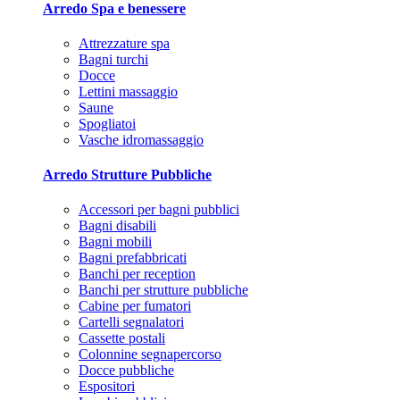
Arredo Spa e benessere
Attrezzature spa
Bagni turchi
Docce
Lettini massaggio
Saune
Spogliatoi
Vasche idromassaggio
Arredo Strutture Pubbliche
Accessori per bagni pubblici
Bagni disabili
Bagni mobili
Bagni prefabbricati
Banchi per reception
Banchi per strutture pubbliche
Cabine per fumatori
Cartelli segnalatori
Cassette postali
Colonnine segnapercorso
Docce pubbliche
Espositori