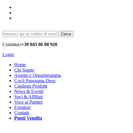
Cerca
Contattaci
+39 045 86 00 920
Login
Home
Chi Siamo
Assetto e Organigramma
Cos'è Panorama Deus
Catalogo Prodotti
News & Eventi
Soci & Affiliati
Voce ai Partner
Fornitori
Contatti
Punti Vendita