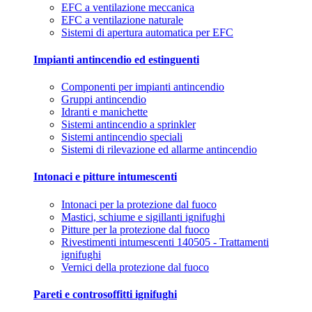
EFC a ventilazione meccanica
EFC a ventilazione naturale
Sistemi di apertura automatica per EFC
Impianti antincendio ed estinguenti
Componenti per impianti antincendio
Gruppi antincendio
Idranti e manichette
Sistemi antincendio a sprinkler
Sistemi antincendio speciali
Sistemi di rilevazione ed allarme antincendio
Intonaci e pitture intumescenti
Intonaci per la protezione dal fuoco
Mastici, schiume e sigillanti ignifughi
Pitture per la protezione dal fuoco
Rivestimenti intumescenti 140505 - Trattamenti
ignifughi
Vernici della protezione dal fuoco
Pareti e controsoffitti ignifughi