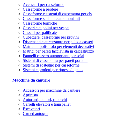
Accessori per casseforme
Casseforme a perdere
Casseforme e sistemi di casseratura per cls
Casseforme slittanti e automontanti
Casseforme termiche
Casseri e cupolini per vespai
Casseri per palificate
Cubettiere, casseforme per provini
Disarmanti e attrezzature per pulizia casseri
Matrici in polistirolo per elementi decorativi
Matrici per pareti facciavista in calcestruzzo
Pannelli cassero autoportanti per solai
Sistemi di casseratura per pareti portanti
Sistemi di sostegno per casseforme
Sistemi e prodotti per riprese di getto
Macchine da cantiere
Accessori per macchine da cantiere
Apripista
Autocarri, trattori, rimorchi
Carrelli elevatori e transpallet
Escavatori
Gru ed autogru