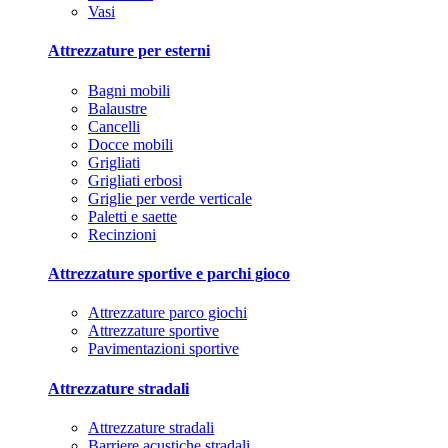
Vasi
Attrezzature per esterni
Bagni mobili
Balaustre
Cancelli
Docce mobili
Grigliati
Grigliati erbosi
Griglie per verde verticale
Paletti e saette
Recinzioni
Attrezzature sportive e parchi gioco
Attrezzature parco giochi
Attrezzature sportive
Pavimentazioni sportive
Attrezzature stradali
Attrezzature stradali
Barriere acustiche stradali