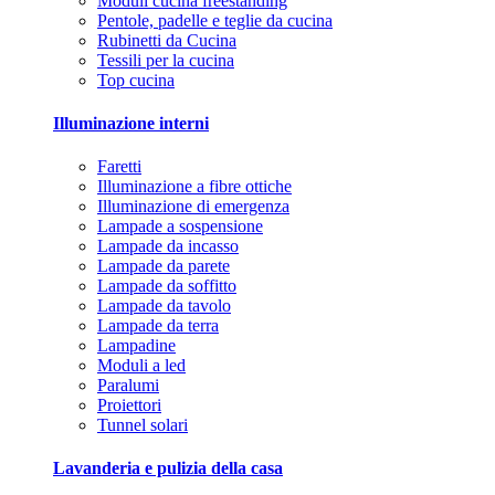
Moduli cucina freestanding
Pentole, padelle e teglie da cucina
Rubinetti da Cucina
Tessili per la cucina
Top cucina
Illuminazione interni
Faretti
Illuminazione a fibre ottiche
Illuminazione di emergenza
Lampade a sospensione
Lampade da incasso
Lampade da parete
Lampade da soffitto
Lampade da tavolo
Lampade da terra
Lampadine
Moduli a led
Paralumi
Proiettori
Tunnel solari
Lavanderia e pulizia della casa