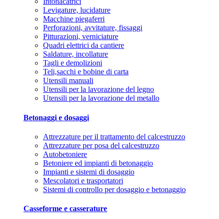
Intonacatrici
Levigature, lucidature
Macchine piegaferri
Perforazioni, avvitature, fissaggi
Pitturazioni, verniciature
Quadri elettrici da cantiere
Saldature, incollature
Tagli e demolizioni
Teli,sacchi e bobine di carta
Utensili manuali
Utensili per la lavorazione del legno
Utensili per la lavorazione del metallo
Betonaggi e dosaggi
Attrezzature per il trattamento del calcestruzzo
Attrezzature per posa del calcestruzzo
Autobetoniere
Betoniere ed impianti di betonaggio
Impianti e sistemi di dosaggio
Mescolatori e trasportatori
Sistemi di controllo per dosaggio e betonaggio
Casseforme e casserature