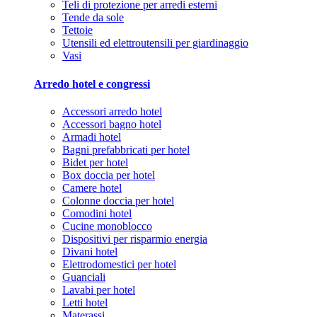
Teli di protezione per arredi esterni
Tende da sole
Tettoie
Utensili ed elettroutensili per giardinaggio
Vasi
Arredo hotel e congressi
Accessori arredo hotel
Accessori bagno hotel
Armadi hotel
Bagni prefabbricati per hotel
Bidet per hotel
Box doccia per hotel
Camere hotel
Colonne doccia per hotel
Comodini hotel
Cucine monoblocco
Dispositivi per risparmio energia
Divani hotel
Elettrodomestici per hotel
Guanciali
Lavabi per hotel
Letti hotel
Materassi