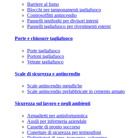
Barriere al fumo
Blocchi per tamponamenti tagliafuoco
Controsoffitti antincendio
Pannelli ignifughi per divisori interni
Pannelli tagliafuoco per rivestimenti esterni
Porte e chiusure tagliafuoco
Porte tagliafuoco
Portoni tagliafuoco
Vetrate tagliafuoco
Scale di sicurezza e antincendio
Scale antincendio metalliche
Scale antincendio prefabbricate in cemento armato
Sicurezza sul lavoro e negli ambienti
Armadietti per antinfortunistica
Ausili per infermeria aziendale
Cassette di pronto soccorso
Coperture di sicurezza per termosifoni
Delimitatori di aree, transenne, colonnine