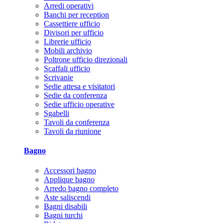
Arredi operativi
Banchi per reception
Cassettiere ufficio
Divisori per ufficio
Librerie ufficio
Mobili archivio
Poltrone ufficio direzionali
Scaffali ufficio
Scrivanie
Sedie attesa e visitatori
Sedie da conferenza
Sedie ufficio operative
Sgabelli
Tavoli da conferenza
Tavoli da riunione
Bagno
Accessori bagno
Applique bagno
Arredo bagno completo
Aste saliscendi
Bagni disabili
Bagni turchi