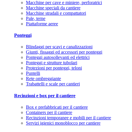
Macchine per cave e miniere, perforatrici
Macchine speciali da cantiere
Macchine stradali e compattatori
Pale, terne
Piattaforme aeree
Ponteggi
Blindaggi per scavi e canalizzazioni
Giunti, fissaggi ed accessori per ponteggi
Ponteggi autosollevanti ed elettrici
Ponteggi e strutture tubolari
Protezioni per ponteggi, teloni
Puntelli
Rete ombreggiante
Trabattelli e scale per cantieri
Recinzioni e box per il cantiere
Box e prefabbricati per il cantiere
Containers per il cantiere
Recinzioni temporanee e mobili per il cantiere
Servizi igienici monoblocco per cantiere