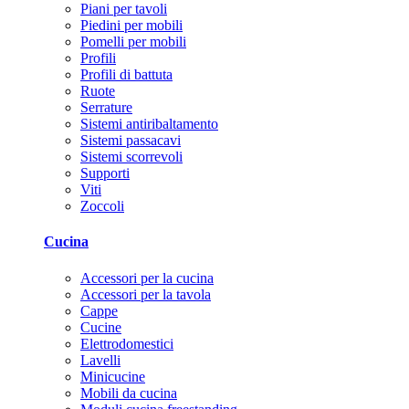
Piani per tavoli
Piedini per mobili
Pomelli per mobili
Profili
Profili di battuta
Ruote
Serrature
Sistemi antiribaltamento
Sistemi passacavi
Sistemi scorrevoli
Supporti
Viti
Zoccoli
Cucina
Accessori per la cucina
Accessori per la tavola
Cappe
Cucine
Elettrodomestici
Lavelli
Minicucine
Mobili da cucina