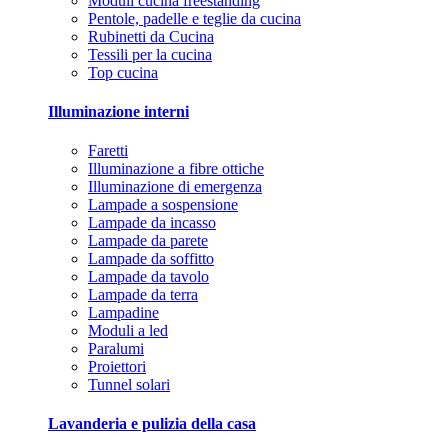
Moduli cucina freestanding
Pentole, padelle e teglie da cucina
Rubinetti da Cucina
Tessili per la cucina
Top cucina
Illuminazione interni
Faretti
Illuminazione a fibre ottiche
Illuminazione di emergenza
Lampade a sospensione
Lampade da incasso
Lampade da parete
Lampade da soffitto
Lampade da tavolo
Lampade da terra
Lampadine
Moduli a led
Paralumi
Proiettori
Tunnel solari
Lavanderia e pulizia della casa