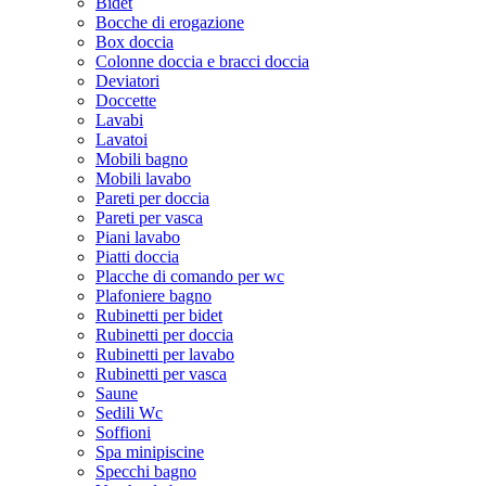
Bidet
Bocche di erogazione
Box doccia
Colonne doccia e bracci doccia
Deviatori
Doccette
Lavabi
Lavatoi
Mobili bagno
Mobili lavabo
Pareti per doccia
Pareti per vasca
Piani lavabo
Piatti doccia
Placche di comando per wc
Plafoniere bagno
Rubinetti per bidet
Rubinetti per doccia
Rubinetti per lavabo
Rubinetti per vasca
Saune
Sedili Wc
Soffioni
Spa minipiscine
Specchi bagno