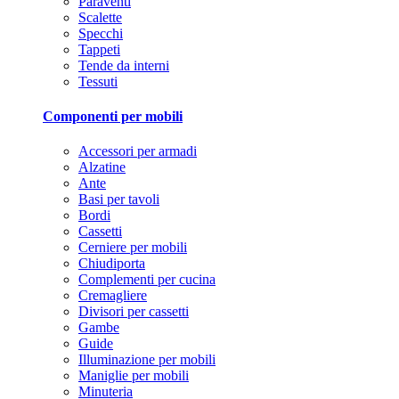
Paraventi
Scalette
Specchi
Tappeti
Tende da interni
Tessuti
Componenti per mobili
Accessori per armadi
Alzatine
Ante
Basi per tavoli
Bordi
Cassetti
Cerniere per mobili
Chiudiporta
Complementi per cucina
Cremagliere
Divisori per cassetti
Gambe
Guide
Illuminazione per mobili
Maniglie per mobili
Minuteria