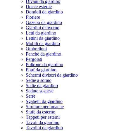
Divani da giardino
Docce esterne
Dondoli da giardino
Fioriere
Gazebo da giardino
Giardini d'inverno
Letti da giardino
Lettini da giardino
Mobili da giardino
Ombrelloni
Panche da giardino
Pergolati
Poltrone da giardino
Pouf da giardino
Schermi divisori da giardino
Sedie a sdraio
Sedie da giardino
Sedute sospese
Serre
Sgabelli da giardino
Strutture per amache
Stufe da esterno
Tappeti per esterni
Tavoli da giardino
Tavolini da giardino