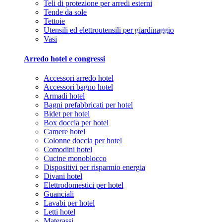
Teli di protezione per arredi esterni
Tende da sole
Tettoie
Utensili ed elettroutensili per giardinaggio
Vasi
Arredo hotel e congressi
Accessori arredo hotel
Accessori bagno hotel
Armadi hotel
Bagni prefabbricati per hotel
Bidet per hotel
Box doccia per hotel
Camere hotel
Colonne doccia per hotel
Comodini hotel
Cucine monoblocco
Dispositivi per risparmio energia
Divani hotel
Elettrodomestici per hotel
Guanciali
Lavabi per hotel
Letti hotel
Materassi