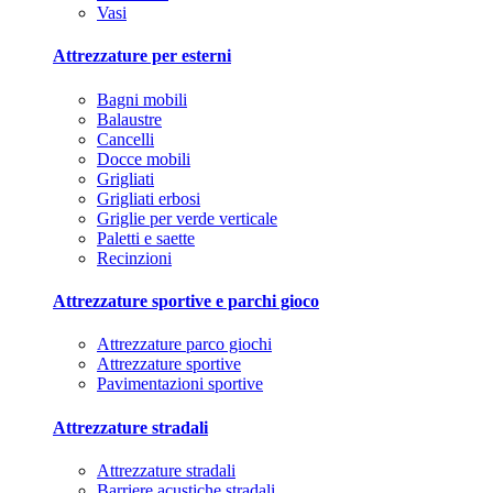
Vasi
Attrezzature per esterni
Bagni mobili
Balaustre
Cancelli
Docce mobili
Grigliati
Grigliati erbosi
Griglie per verde verticale
Paletti e saette
Recinzioni
Attrezzature sportive e parchi gioco
Attrezzature parco giochi
Attrezzature sportive
Pavimentazioni sportive
Attrezzature stradali
Attrezzature stradali
Barriere acustiche stradali