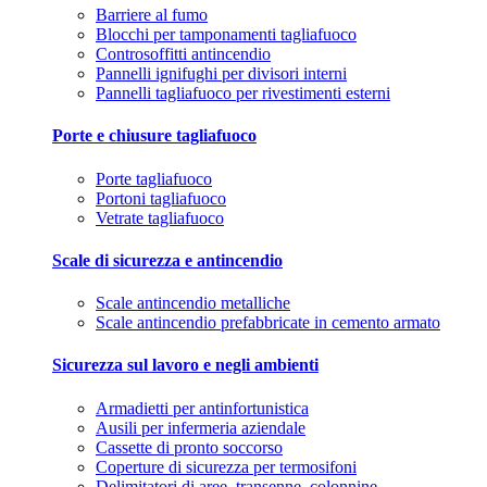
Barriere al fumo
Blocchi per tamponamenti tagliafuoco
Controsoffitti antincendio
Pannelli ignifughi per divisori interni
Pannelli tagliafuoco per rivestimenti esterni
Porte e chiusure tagliafuoco
Porte tagliafuoco
Portoni tagliafuoco
Vetrate tagliafuoco
Scale di sicurezza e antincendio
Scale antincendio metalliche
Scale antincendio prefabbricate in cemento armato
Sicurezza sul lavoro e negli ambienti
Armadietti per antinfortunistica
Ausili per infermeria aziendale
Cassette di pronto soccorso
Coperture di sicurezza per termosifoni
Delimitatori di aree, transenne, colonnine