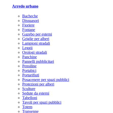
Arredo urbano
Bacheche
Dissuasori
Fioriere
Fontane
Gazebo per esterni
Griglie per alberi
Lampioni stradali
Leggii
Orologi stradali
Panchine
Pannelli pubblicitari
Pensiline
Portabici
Portarifiuti
Posacenere per spazi pubblici
Protezioni per alberi
Sculture
Sedute da esterni
Tabelloni
Tavoli per spazi pubblici
Totem
Transenne