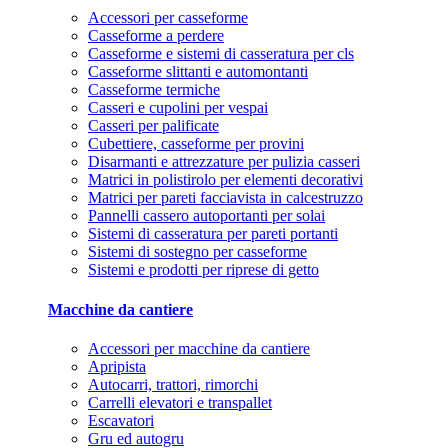
Accessori per casseforme
Casseforme a perdere
Casseforme e sistemi di casseratura per cls
Casseforme slittanti e automontanti
Casseforme termiche
Casseri e cupolini per vespai
Casseri per palificate
Cubettiere, casseforme per provini
Disarmanti e attrezzature per pulizia casseri
Matrici in polistirolo per elementi decorativi
Matrici per pareti facciavista in calcestruzzo
Pannelli cassero autoportanti per solai
Sistemi di casseratura per pareti portanti
Sistemi di sostegno per casseforme
Sistemi e prodotti per riprese di getto
Macchine da cantiere
Accessori per macchine da cantiere
Apripista
Autocarri, trattori, rimorchi
Carrelli elevatori e transpallet
Escavatori
Gru ed autogru