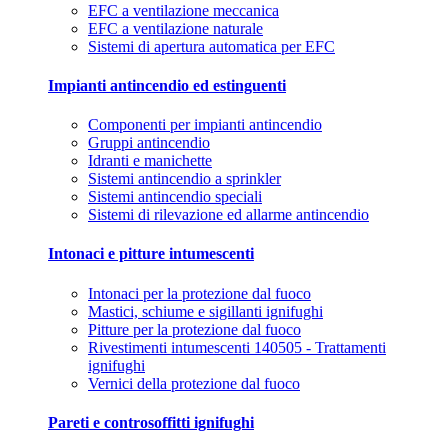
EFC a ventilazione meccanica
EFC a ventilazione naturale
Sistemi di apertura automatica per EFC
Impianti antincendio ed estinguenti
Componenti per impianti antincendio
Gruppi antincendio
Idranti e manichette
Sistemi antincendio a sprinkler
Sistemi antincendio speciali
Sistemi di rilevazione ed allarme antincendio
Intonaci e pitture intumescenti
Intonaci per la protezione dal fuoco
Mastici, schiume e sigillanti ignifughi
Pitture per la protezione dal fuoco
Rivestimenti intumescenti 140505 - Trattamenti
ignifughi
Vernici della protezione dal fuoco
Pareti e controsoffitti ignifughi