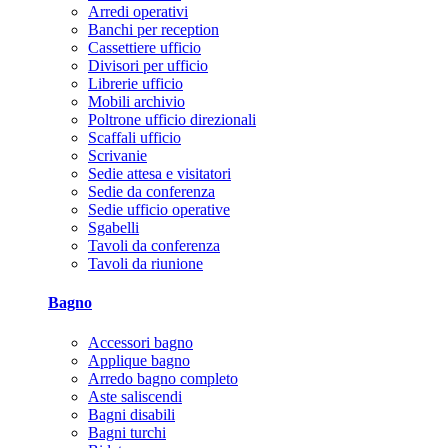
Arredi operativi
Banchi per reception
Cassettiere ufficio
Divisori per ufficio
Librerie ufficio
Mobili archivio
Poltrone ufficio direzionali
Scaffali ufficio
Scrivanie
Sedie attesa e visitatori
Sedie da conferenza
Sedie ufficio operative
Sgabelli
Tavoli da conferenza
Tavoli da riunione
Bagno
Accessori bagno
Applique bagno
Arredo bagno completo
Aste saliscendi
Bagni disabili
Bagni turchi