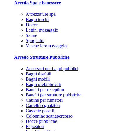
Arredo Spa e benessere
Attrezzature spa
Bagni turchi
Docce
Lettini massaggio
Saune
Spogliatoi
Vasche idromassaggio
Arredo Strutture Pubbliche
Accessori per bagni pubblici
Bagni disabili
Bagni mobili
Bagni prefabbricati
Banchi per reception
Banchi per strutture pubbliche
Cabine per fumatori
Cartelli segnalatori
Cassette postali
Colonnine segnapercorso
Docce pubbliche
Espositori