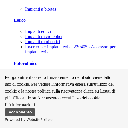
Impianti a biogas
Eolico
Impianti eolici
Impianti micro eolici
Impianti mini eolici
Inverter per impianti eolici 220405 - Accessori per
impianti eolici
Fotovoltaico
Cavi, connettori e sezionatori per impianti fotovoltaici
Per garantire il corretto funzionamento del il sito viene fatto
Inverter per impianti fotovoltaici
uso di cookie. Per vedere l'informativa estesa sull'utilizzo dei
Kit per impianti fotovoltaici
Moduli fotovoltaici
cookie e la nostra politica sulla riservatezza clicca su Leggi di
Sistemi di monitoraggio per impianti fotovoltaici
più. Cliccando su Acconsento accetti l'uso dei cookie.
Strumenti di collaudo e configurazione per impianti
Più informazioni
fotovoltaici
Supporti per impianti fotovoltaici
Acconsento
Powered by WebsitePolicies
Geotermia