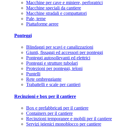
Macchine per cave e miniere, perforatrici
Macchine speciali da cantiere
Macchine stradali e compattatori
Pale, terne
Piattaforme aeree
Ponteggi
Blindaggi per scavi e canalizzazioni
Giunti, fissaggi ed accessori per ponteggi
Ponteggi autosollevanti ed elettrici
Ponteggi e strutture tubolari
Protezioni per ponteggi, teloni
Puntelli
Rete ombreggiante
Trabattelli e scale per cantieri
Recinzioni e box per il cantiere
Box e prefabbricati per il cantiere
Containers per il cantiere
Recinzioni temporanee e mobili per il cantiere
Servizi igienici monoblocco per cantiere