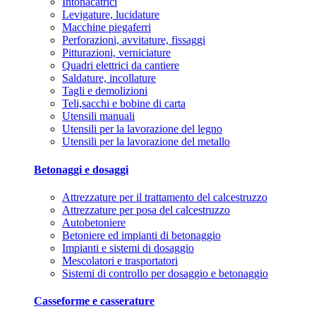
Intonacatrici
Levigature, lucidature
Macchine piegaferri
Perforazioni, avvitature, fissaggi
Pitturazioni, verniciature
Quadri elettrici da cantiere
Saldature, incollature
Tagli e demolizioni
Teli,sacchi e bobine di carta
Utensili manuali
Utensili per la lavorazione del legno
Utensili per la lavorazione del metallo
Betonaggi e dosaggi
Attrezzature per il trattamento del calcestruzzo
Attrezzature per posa del calcestruzzo
Autobetoniere
Betoniere ed impianti di betonaggio
Impianti e sistemi di dosaggio
Mescolatori e trasportatori
Sistemi di controllo per dosaggio e betonaggio
Casseforme e casserature