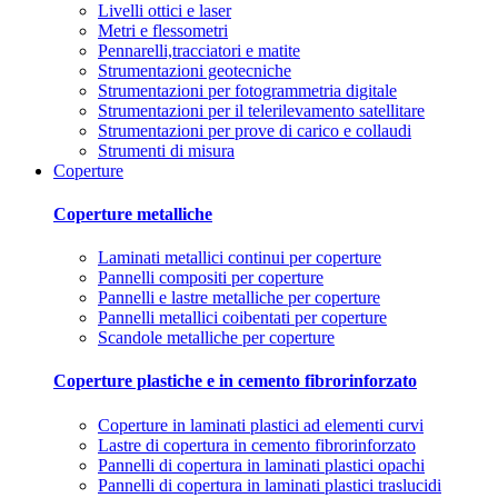
Livelli ottici e laser
Metri e flessometri
Pennarelli,tracciatori e matite
Strumentazioni geotecniche
Strumentazioni per fotogrammetria digitale
Strumentazioni per il telerilevamento satellitare
Strumentazioni per prove di carico e collaudi
Strumenti di misura
Coperture
Coperture metalliche
Laminati metallici continui per coperture
Pannelli compositi per coperture
Pannelli e lastre metalliche per coperture
Pannelli metallici coibentati per coperture
Scandole metalliche per coperture
Coperture plastiche e in cemento fibrorinforzato
Coperture in laminati plastici ad elementi curvi
Lastre di copertura in cemento fibrorinforzato
Pannelli di copertura in laminati plastici opachi
Pannelli di copertura in laminati plastici traslucidi