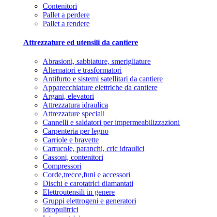
Contenitori
Pallet a perdere
Pallet a rendere
Attrezzature ed utensili da cantiere
Abrasioni, sabbiature, smerigliature
Alternatori e trasformatori
Antifurto e sistemi satellitari da cantiere
Apparecchiature elettriche da cantiere
Argani, elevatori
Attrezzatura idraulica
Attrezzature speciali
Cannelli e saldatori per impermeabilizzazioni
Carpenteria per legno
Carriole e bravette
Carrucole, paranchi, cric idraulici
Cassoni, contenitori
Compressori
Corde,trecce,funi e accessori
Dischi e carotatrici diamantati
Elettroutensili in genere
Gruppi elettrogeni e generatori
Idropulitrici