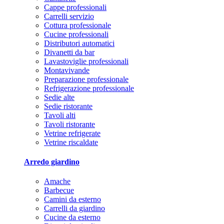
Cappe professionali
Carrelli servizio
Cottura professionale
Cucine professionali
Distributori automatici
Divanetti da bar
Lavastoviglie professionali
Montavivande
Preparazione professionale
Refrigerazione professionale
Sedie alte
Sedie ristorante
Tavoli alti
Tavoli ristorante
Vetrine refrigerate
Vetrine riscaldate
Arredo giardino
Amache
Barbecue
Camini da esterno
Carrelli da giardino
Cucine da esterno