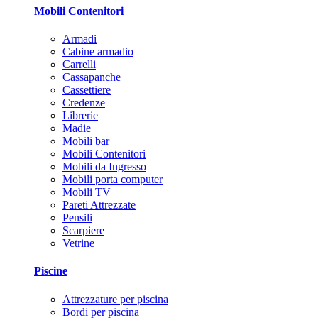
Mobili Contenitori
Armadi
Cabine armadio
Carrelli
Cassapanche
Cassettiere
Credenze
Librerie
Madie
Mobili bar
Mobili Contenitori
Mobili da Ingresso
Mobili porta computer
Mobili TV
Pareti Attrezzate
Pensili
Scarpiere
Vetrine
Piscine
Attrezzature per piscina
Bordi per piscina