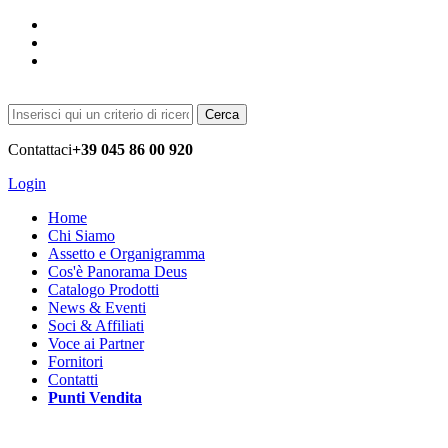
Cerca
Contattaci
+39 045 86 00 920
Login
Home
Chi Siamo
Assetto e Organigramma
Cos'è Panorama Deus
Catalogo Prodotti
News & Eventi
Soci & Affiliati
Voce ai Partner
Fornitori
Contatti
Punti Vendita