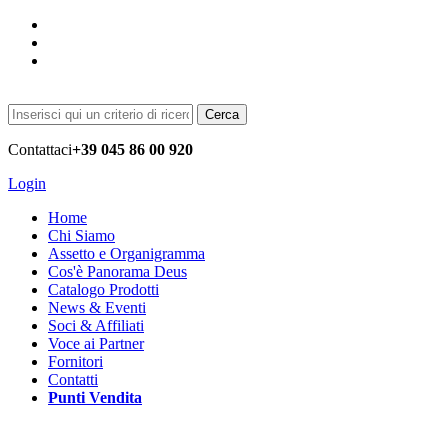
Cerca
Contattaci
+39 045 86 00 920
Login
Home
Chi Siamo
Assetto e Organigramma
Cos'è Panorama Deus
Catalogo Prodotti
News & Eventi
Soci & Affiliati
Voce ai Partner
Fornitori
Contatti
Punti Vendita