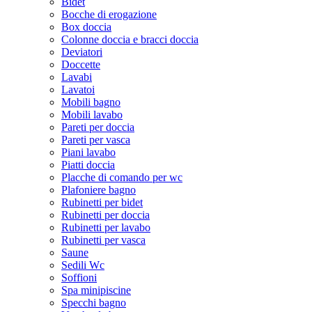
Bidet
Bocche di erogazione
Box doccia
Colonne doccia e bracci doccia
Deviatori
Doccette
Lavabi
Lavatoi
Mobili bagno
Mobili lavabo
Pareti per doccia
Pareti per vasca
Piani lavabo
Piatti doccia
Placche di comando per wc
Plafoniere bagno
Rubinetti per bidet
Rubinetti per doccia
Rubinetti per lavabo
Rubinetti per vasca
Saune
Sedili Wc
Soffioni
Spa minipiscine
Specchi bagno