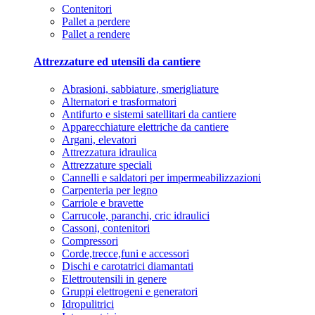
Contenitori
Pallet a perdere
Pallet a rendere
Attrezzature ed utensili da cantiere
Abrasioni, sabbiature, smerigliature
Alternatori e trasformatori
Antifurto e sistemi satellitari da cantiere
Apparecchiature elettriche da cantiere
Argani, elevatori
Attrezzatura idraulica
Attrezzature speciali
Cannelli e saldatori per impermeabilizzazioni
Carpenteria per legno
Carriole e bravette
Carrucole, paranchi, cric idraulici
Cassoni, contenitori
Compressori
Corde,trecce,funi e accessori
Dischi e carotatrici diamantati
Elettroutensili in genere
Gruppi elettrogeni e generatori
Idropulitrici