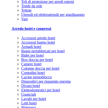
Teli di protezione per arredi esterni
Tende da sole
Tettoie
Utensili ed elettroutensili per giardinaggio
Vasi
Arredo hotel e congressi
Accessori arredo hotel
Accessori bagno hotel
Armadi hotel
Bagni prefabbricati per hotel
Bidet per hotel
Box doccia per hotel
Camere hotel
Colonne doccia per hotel
Comodini hotel
Cucine monoblocco
Dispositivi per risparmio energia
Divani hotel
Elettrodomestici per hotel
Guanciali
Lavabi per hotel
Letti hotel
Materassi