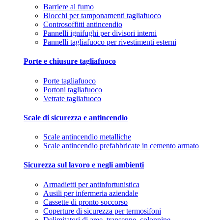
Barriere al fumo
Blocchi per tamponamenti tagliafuoco
Controsoffitti antincendio
Pannelli ignifughi per divisori interni
Pannelli tagliafuoco per rivestimenti esterni
Porte e chiusure tagliafuoco
Porte tagliafuoco
Portoni tagliafuoco
Vetrate tagliafuoco
Scale di sicurezza e antincendio
Scale antincendio metalliche
Scale antincendio prefabbricate in cemento armato
Sicurezza sul lavoro e negli ambienti
Armadietti per antinfortunistica
Ausili per infermeria aziendale
Cassette di pronto soccorso
Coperture di sicurezza per termosifoni
Delimitatori di aree, transenne, colonnine