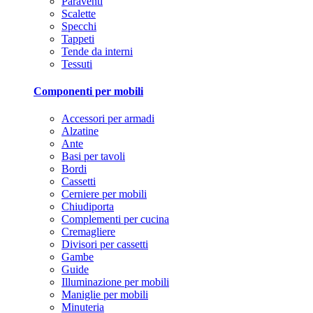
Paraventi
Scalette
Specchi
Tappeti
Tende da interni
Tessuti
Componenti per mobili
Accessori per armadi
Alzatine
Ante
Basi per tavoli
Bordi
Cassetti
Cerniere per mobili
Chiudiporta
Complementi per cucina
Cremagliere
Divisori per cassetti
Gambe
Guide
Illuminazione per mobili
Maniglie per mobili
Minuteria