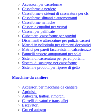
Accessori per casseforme
Casseforme a perdere
Casseforme e sistemi di casseratura per cls
Casseforme slittanti e automontanti
Casseforme termiche
Casseri e cupolini per vespai
Casseri per palificate
Cubettiere, casseforme per provini
Disarmanti e attrezzature per pulizia casseri
Matrici in polistirolo per elementi decorativi
Matrici per pareti facciavista in calcestruzzo
Pannelli cassero autoportanti per solai
Sistemi di casseratura per pareti portanti
Sistemi di sostegno per casseforme
Sistemi e prodotti per riprese di getto
Macchine da cantiere
Accessori per macchine da cantiere
Apripista
Autocarri, trattori, rimorchi
Carrelli elevatori e transpallet
Escavatori
Gru ed autogru