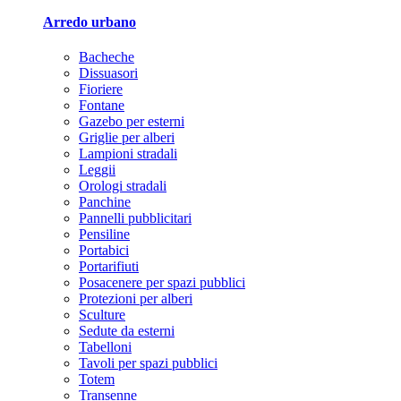
Arredo urbano
Bacheche
Dissuasori
Fioriere
Fontane
Gazebo per esterni
Griglie per alberi
Lampioni stradali
Leggii
Orologi stradali
Panchine
Pannelli pubblicitari
Pensiline
Portabici
Portarifiuti
Posacenere per spazi pubblici
Protezioni per alberi
Sculture
Sedute da esterni
Tabelloni
Tavoli per spazi pubblici
Totem
Transenne