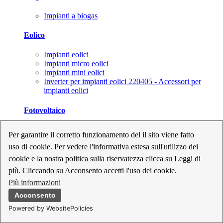
Impianti a biogas
Eolico
Impianti eolici
Impianti micro eolici
Impianti mini eolici
Inverter per impianti eolici 220405 - Accessori per
impianti eolici
Fotovoltaico
Cavi, connettori e sezionatori per impianti fotovoltaici
Per garantire il corretto funzionamento del il sito viene fatto
Inverter per impianti fotovoltaici
uso di cookie. Per vedere l'informativa estesa sull'utilizzo dei
Kit per impianti fotovoltaici
Moduli fotovoltaici
cookie e la nostra politica sulla riservatezza clicca su Leggi di
Sistemi di monitoraggio per impianti fotovoltaici
più. Cliccando su Acconsento accetti l'uso dei cookie.
Strumenti di collaudo e configurazione per impianti
Più informazioni
fotovoltaici
Supporti per impianti fotovoltaici
Acconsento
Powered by WebsitePolicies
Geotermia