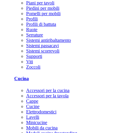
Piani per tavoli
Piedini per mobili
Pomelli per mobili
Profili
Profili di battuta
Ruote
Serrature
Sistemi antiribaltamento
Sistemi passacavi
Sistemi scorrevoli
Supporti
Viti
Zoccoli
Cucina
Accessori per la cucina
Accessori per la tavola
Cappe
Cucine
Elettrodomestici
Lavelli
Minicucine
Mobili da cucina