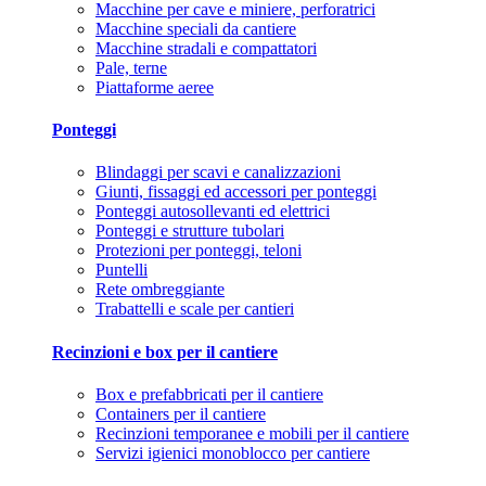
Macchine per cave e miniere, perforatrici
Macchine speciali da cantiere
Macchine stradali e compattatori
Pale, terne
Piattaforme aeree
Ponteggi
Blindaggi per scavi e canalizzazioni
Giunti, fissaggi ed accessori per ponteggi
Ponteggi autosollevanti ed elettrici
Ponteggi e strutture tubolari
Protezioni per ponteggi, teloni
Puntelli
Rete ombreggiante
Trabattelli e scale per cantieri
Recinzioni e box per il cantiere
Box e prefabbricati per il cantiere
Containers per il cantiere
Recinzioni temporanee e mobili per il cantiere
Servizi igienici monoblocco per cantiere