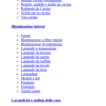
Moduli cucina freestanding
Pentole, padelle e teglie da cucina
Rubinetti da Cucina
Tessili per la cucina
Top cucina
Illuminazione interni
Faretti
Illuminazione a fibre ottiche
Illuminazione di emergenza
Lampade a sospensione
Lampade da incasso
Lampade da parete
Lampade da soffitto
Lampade da tavolo
Lampade da terra
Lampadine
Moduli a led
Paralumi
Proiettori
Tunnel solari
Lavanderia e pulizia della casa