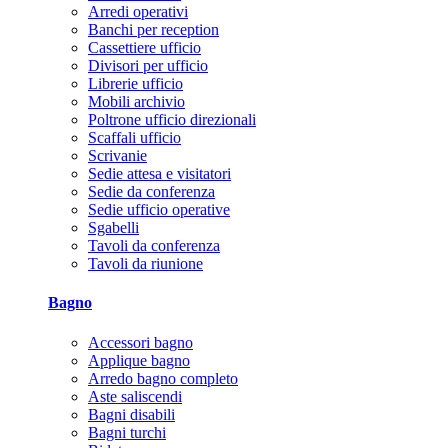
Arredi operativi
Banchi per reception
Cassettiere ufficio
Divisori per ufficio
Librerie ufficio
Mobili archivio
Poltrone ufficio direzionali
Scaffali ufficio
Scrivanie
Sedie attesa e visitatori
Sedie da conferenza
Sedie ufficio operative
Sgabelli
Tavoli da conferenza
Tavoli da riunione
Bagno
Accessori bagno
Applique bagno
Arredo bagno completo
Aste saliscendi
Bagni disabili
Bagni turchi