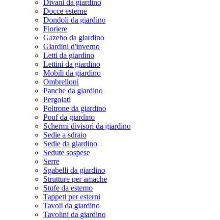
Divani da giardino
Docce esterne
Dondoli da giardino
Fioriere
Gazebo da giardino
Giardini d'inverno
Letti da giardino
Lettini da giardino
Mobili da giardino
Ombrelloni
Panche da giardino
Pergolati
Poltrone da giardino
Pouf da giardino
Schermi divisori da giardino
Sedie a sdraio
Sedie da giardino
Sedute sospese
Serre
Sgabelli da giardino
Strutture per amache
Stufe da esterno
Tappeti per esterni
Tavoli da giardino
Tavolini da giardino