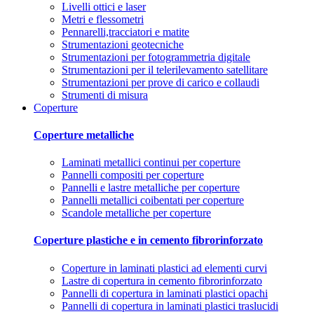
Livelli ottici e laser
Metri e flessometri
Pennarelli,tracciatori e matite
Strumentazioni geotecniche
Strumentazioni per fotogrammetria digitale
Strumentazioni per il telerilevamento satellitare
Strumentazioni per prove di carico e collaudi
Strumenti di misura
Coperture
Coperture metalliche
Laminati metallici continui per coperture
Pannelli compositi per coperture
Pannelli e lastre metalliche per coperture
Pannelli metallici coibentati per coperture
Scandole metalliche per coperture
Coperture plastiche e in cemento fibrorinforzato
Coperture in laminati plastici ad elementi curvi
Lastre di copertura in cemento fibrorinforzato
Pannelli di copertura in laminati plastici opachi
Pannelli di copertura in laminati plastici traslucidi