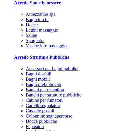
Arredo Spa e benessere
Attrezzature spa
Bagni turchi
Docce
Lettini massaggio
Saune
Spogliatoi
Vasche idromassaggio
Arredo Strutture Pubbliche
Accessori per bagni pubblici
Bagni disabili
Bagni mobili
Bagni prefabbricati
Banchi per reception
Banchi per strutture pubbliche
Cabine per fumatori
Cartelli segnalatori
Cassette postali
Colonnine segnapercorso
Docce pubbliche
Espositori