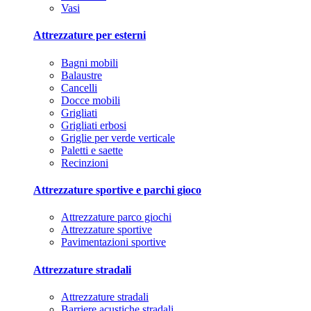
Vasi
Attrezzature per esterni
Bagni mobili
Balaustre
Cancelli
Docce mobili
Grigliati
Grigliati erbosi
Griglie per verde verticale
Paletti e saette
Recinzioni
Attrezzature sportive e parchi gioco
Attrezzature parco giochi
Attrezzature sportive
Pavimentazioni sportive
Attrezzature stradali
Attrezzature stradali
Barriere acustiche stradali