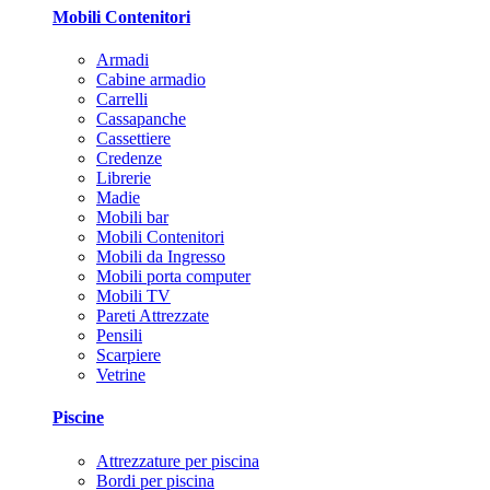
Mobili Contenitori
Armadi
Cabine armadio
Carrelli
Cassapanche
Cassettiere
Credenze
Librerie
Madie
Mobili bar
Mobili Contenitori
Mobili da Ingresso
Mobili porta computer
Mobili TV
Pareti Attrezzate
Pensili
Scarpiere
Vetrine
Piscine
Attrezzature per piscina
Bordi per piscina