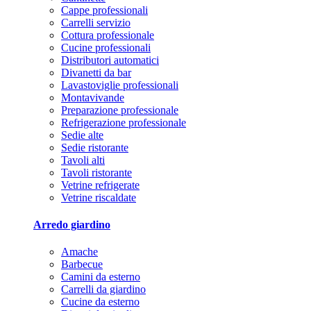
Cappe professionali
Carrelli servizio
Cottura professionale
Cucine professionali
Distributori automatici
Divanetti da bar
Lavastoviglie professionali
Montavivande
Preparazione professionale
Refrigerazione professionale
Sedie alte
Sedie ristorante
Tavoli alti
Tavoli ristorante
Vetrine refrigerate
Vetrine riscaldate
Arredo giardino
Amache
Barbecue
Camini da esterno
Carrelli da giardino
Cucine da esterno