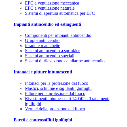
EFC a ventilazione meccanica
EFC a ventilazione naturale
Sistemi di apertura automatica per EFC
Impianti antincendio ed estinguenti
Componenti per impianti antincendio
Gruppi antincendio
Idranti e manichette
Sistemi antincendio a sprinkler
Sistemi antincendio speciali
Sistemi di rilevazione ed allarme antincendio
Intonaci e pitture intumescenti
Intonaci per la protezione dal fuoco
Mastici, schiume e sigillanti ignifughi
Pitture per la protezione dal fuoco
Rivestimenti intumescenti 140505 - Trattamenti
ignifughi
Vernici della protezione dal fuoco
Pareti e controsoffitti ignifughi