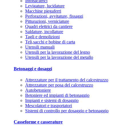
Intonacatrici
Levigature, lucidature
Macchine piegaferri
Perforazioni, avvitature, fissaggi
Pitturazioni, verniciature
Quadri elettrici da cantiere
Saldature, incollature
Tagli e demolizioni
Teli,sacchi e bobine di carta
Utensili manuali
Utensili per la lavorazione del legno
Utensili per la lavorazione del metallo
Betonaggi e dosaggi
Attrezzature per il trattamento del calcestruzzo
Attrezzature per posa del calcestruzzo
Autobetoniere
Betoniere ed impianti di betonaggio
Impianti e sistemi di dosaggio
Mescolatori e trasportatori
Sistemi di controllo per dosaggio e betonaggio
Casseforme e casserature