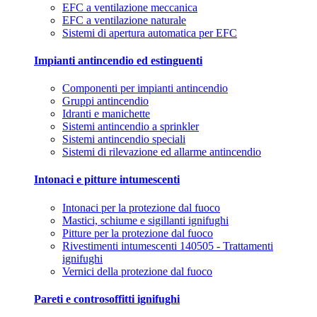
EFC a ventilazione meccanica
EFC a ventilazione naturale
Sistemi di apertura automatica per EFC
Impianti antincendio ed estinguenti
Componenti per impianti antincendio
Gruppi antincendio
Idranti e manichette
Sistemi antincendio a sprinkler
Sistemi antincendio speciali
Sistemi di rilevazione ed allarme antincendio
Intonaci e pitture intumescenti
Intonaci per la protezione dal fuoco
Mastici, schiume e sigillanti ignifughi
Pitture per la protezione dal fuoco
Rivestimenti intumescenti 140505 - Trattamenti
ignifughi
Vernici della protezione dal fuoco
Pareti e controsoffitti ignifughi