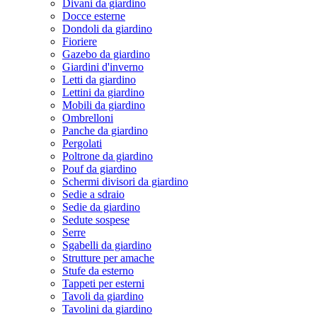
Divani da giardino
Docce esterne
Dondoli da giardino
Fioriere
Gazebo da giardino
Giardini d'inverno
Letti da giardino
Lettini da giardino
Mobili da giardino
Ombrelloni
Panche da giardino
Pergolati
Poltrone da giardino
Pouf da giardino
Schermi divisori da giardino
Sedie a sdraio
Sedie da giardino
Sedute sospese
Serre
Sgabelli da giardino
Strutture per amache
Stufe da esterno
Tappeti per esterni
Tavoli da giardino
Tavolini da giardino