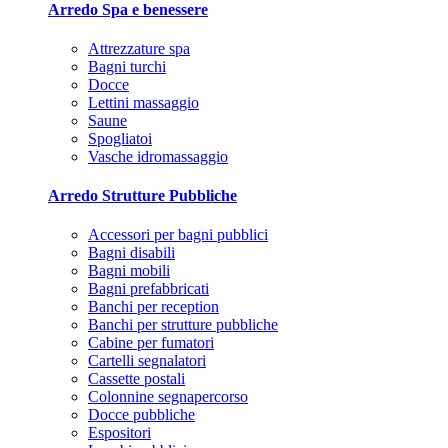
Arredo Spa e benessere
Attrezzature spa
Bagni turchi
Docce
Lettini massaggio
Saune
Spogliatoi
Vasche idromassaggio
Arredo Strutture Pubbliche
Accessori per bagni pubblici
Bagni disabili
Bagni mobili
Bagni prefabbricati
Banchi per reception
Banchi per strutture pubbliche
Cabine per fumatori
Cartelli segnalatori
Cassette postali
Colonnine segnapercorso
Docce pubbliche
Espositori