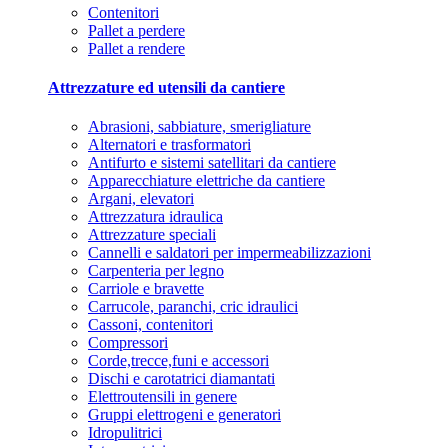
Contenitori
Pallet a perdere
Pallet a rendere
Attrezzature ed utensili da cantiere
Abrasioni, sabbiature, smerigliature
Alternatori e trasformatori
Antifurto e sistemi satellitari da cantiere
Apparecchiature elettriche da cantiere
Argani, elevatori
Attrezzatura idraulica
Attrezzature speciali
Cannelli e saldatori per impermeabilizzazioni
Carpenteria per legno
Carriole e bravette
Carrucole, paranchi, cric idraulici
Cassoni, contenitori
Compressori
Corde,trecce,funi e accessori
Dischi e carotatrici diamantati
Elettroutensili in genere
Gruppi elettrogeni e generatori
Idropulitrici