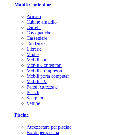
Mobili Contenitori
Armadi
Cabine armadio
Carrelli
Cassapanche
Cassettiere
Credenze
Librerie
Madie
Mobili bar
Mobili Contenitori
Mobili da Ingresso
Mobili porta computer
Mobili TV
Pareti Attrezzate
Pensili
Scarpiere
Vetrine
Piscine
Attrezzature per piscina
Bordi per piscina