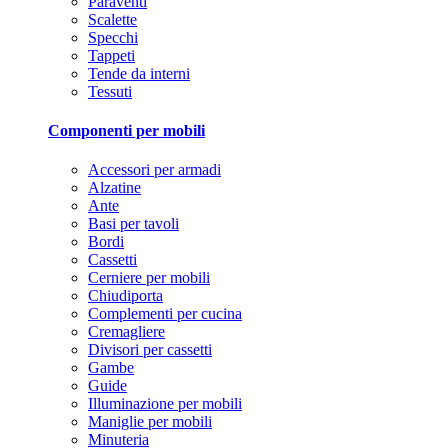
Paraventi
Scalette
Specchi
Tappeti
Tende da interni
Tessuti
Componenti per mobili
Accessori per armadi
Alzatine
Ante
Basi per tavoli
Bordi
Cassetti
Cerniere per mobili
Chiudiporta
Complementi per cucina
Cremagliere
Divisori per cassetti
Gambe
Guide
Illuminazione per mobili
Maniglie per mobili
Minuteria