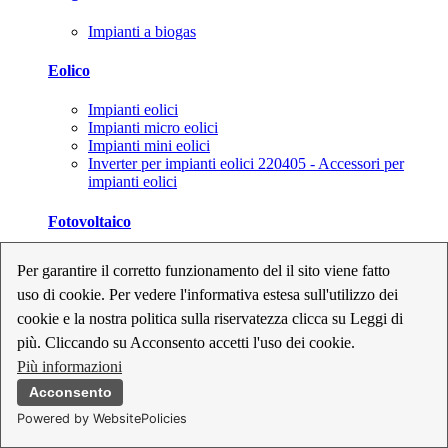
Impianti a biogas
Eolico
Impianti eolici
Impianti micro eolici
Impianti mini eolici
Inverter per impianti eolici 220405 - Accessori per
impianti eolici
Fotovoltaico
Cavi, connettori e sezionatori per impianti fotovoltaici
Per garantire il corretto funzionamento del il sito viene fatto
Inverter per impianti fotovoltaici
uso di cookie. Per vedere l'informativa estesa sull'utilizzo dei
Kit per impianti fotovoltaici
Moduli fotovoltaici
cookie e la nostra politica sulla riservatezza clicca su Leggi di
Sistemi di monitoraggio per impianti fotovoltaici
più. Cliccando su Acconsento accetti l'uso dei cookie.
Strumenti di collaudo e configurazione per impianti
Più informazioni
fotovoltaici
Supporti per impianti fotovoltaici
Acconsento
Powered by WebsitePolicies
Geotermia