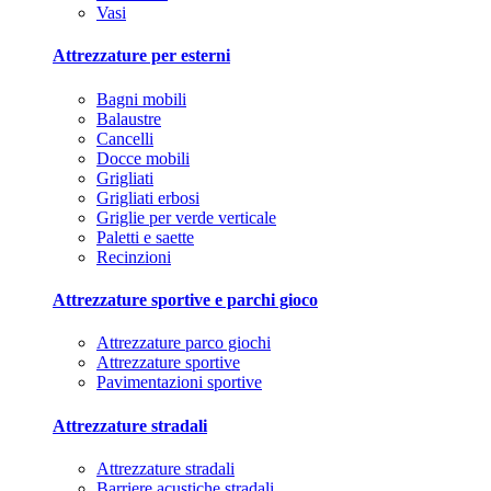
Vasi
Attrezzature per esterni
Bagni mobili
Balaustre
Cancelli
Docce mobili
Grigliati
Grigliati erbosi
Griglie per verde verticale
Paletti e saette
Recinzioni
Attrezzature sportive e parchi gioco
Attrezzature parco giochi
Attrezzature sportive
Pavimentazioni sportive
Attrezzature stradali
Attrezzature stradali
Barriere acustiche stradali