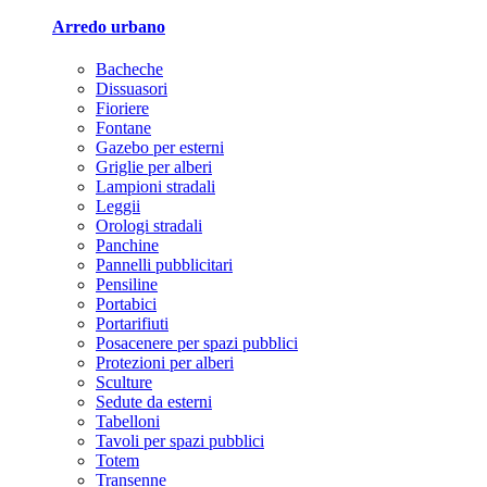
Arredo urbano
Bacheche
Dissuasori
Fioriere
Fontane
Gazebo per esterni
Griglie per alberi
Lampioni stradali
Leggii
Orologi stradali
Panchine
Pannelli pubblicitari
Pensiline
Portabici
Portarifiuti
Posacenere per spazi pubblici
Protezioni per alberi
Sculture
Sedute da esterni
Tabelloni
Tavoli per spazi pubblici
Totem
Transenne