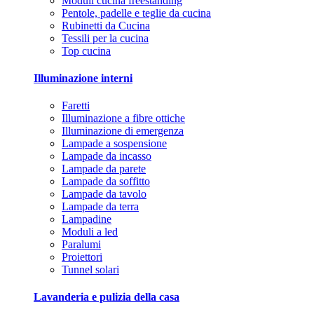
Moduli cucina freestanding
Pentole, padelle e teglie da cucina
Rubinetti da Cucina
Tessili per la cucina
Top cucina
Illuminazione interni
Faretti
Illuminazione a fibre ottiche
Illuminazione di emergenza
Lampade a sospensione
Lampade da incasso
Lampade da parete
Lampade da soffitto
Lampade da tavolo
Lampade da terra
Lampadine
Moduli a led
Paralumi
Proiettori
Tunnel solari
Lavanderia e pulizia della casa