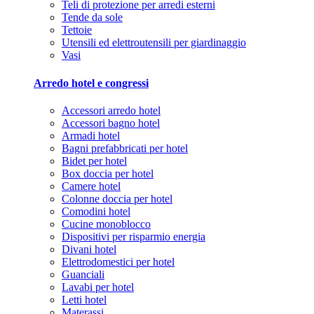
Teli di protezione per arredi esterni
Tende da sole
Tettoie
Utensili ed elettroutensili per giardinaggio
Vasi
Arredo hotel e congressi
Accessori arredo hotel
Accessori bagno hotel
Armadi hotel
Bagni prefabbricati per hotel
Bidet per hotel
Box doccia per hotel
Camere hotel
Colonne doccia per hotel
Comodini hotel
Cucine monoblocco
Dispositivi per risparmio energia
Divani hotel
Elettrodomestici per hotel
Guanciali
Lavabi per hotel
Letti hotel
Materassi