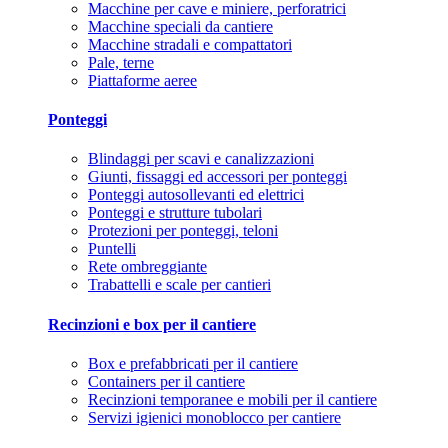
Macchine per cave e miniere, perforatrici
Macchine speciali da cantiere
Macchine stradali e compattatori
Pale, terne
Piattaforme aeree
Ponteggi
Blindaggi per scavi e canalizzazioni
Giunti, fissaggi ed accessori per ponteggi
Ponteggi autosollevanti ed elettrici
Ponteggi e strutture tubolari
Protezioni per ponteggi, teloni
Puntelli
Rete ombreggiante
Trabattelli e scale per cantieri
Recinzioni e box per il cantiere
Box e prefabbricati per il cantiere
Containers per il cantiere
Recinzioni temporanee e mobili per il cantiere
Servizi igienici monoblocco per cantiere