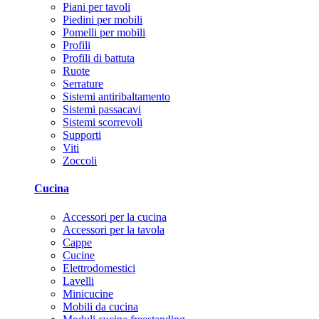
Piani per tavoli
Piedini per mobili
Pomelli per mobili
Profili
Profili di battuta
Ruote
Serrature
Sistemi antiribaltamento
Sistemi passacavi
Sistemi scorrevoli
Supporti
Viti
Zoccoli
Cucina
Accessori per la cucina
Accessori per la tavola
Cappe
Cucine
Elettrodomestici
Lavelli
Minicucine
Mobili da cucina