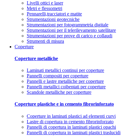
Livelli ottici e laser
Metri e flessometri
Pennarelli,tracciatori e matite
Strumentazioni geotecniche
Strumentazioni per fotogrammetria digitale
Strumentazioni per il telerilevamento satellitare
Strumentazioni per prove di carico e collaudi
Strumenti di misura
Coperture
Coperture metalliche
Laminati metallici continui per coperture
Pannelli compositi per coperture
Pannelli e lastre metalliche per coperture
Pannelli metallici coibentati per coperture
Scandole metalliche per coperture
Coperture plastiche e in cemento fibrorinforzato
Coperture in laminati plastici ad elementi curvi
Lastre di copertura in cemento fibrorinforzato
Pannelli di copertura in laminati plastici opachi
Pannelli di copertura in laminati plastici traslucidi