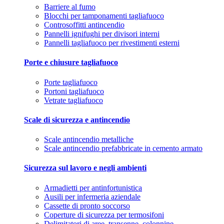
Barriere al fumo
Blocchi per tamponamenti tagliafuoco
Controsoffitti antincendio
Pannelli ignifughi per divisori interni
Pannelli tagliafuoco per rivestimenti esterni
Porte e chiusure tagliafuoco
Porte tagliafuoco
Portoni tagliafuoco
Vetrate tagliafuoco
Scale di sicurezza e antincendio
Scale antincendio metalliche
Scale antincendio prefabbricate in cemento armato
Sicurezza sul lavoro e negli ambienti
Armadietti per antinfortunistica
Ausili per infermeria aziendale
Cassette di pronto soccorso
Coperture di sicurezza per termosifoni
Delimitatori di aree, transenne, colonnine