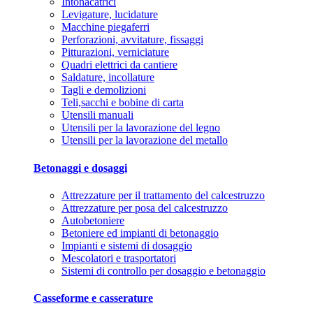
Intonacatrici
Levigature, lucidature
Macchine piegaferri
Perforazioni, avvitature, fissaggi
Pitturazioni, verniciature
Quadri elettrici da cantiere
Saldature, incollature
Tagli e demolizioni
Teli,sacchi e bobine di carta
Utensili manuali
Utensili per la lavorazione del legno
Utensili per la lavorazione del metallo
Betonaggi e dosaggi
Attrezzature per il trattamento del calcestruzzo
Attrezzature per posa del calcestruzzo
Autobetoniere
Betoniere ed impianti di betonaggio
Impianti e sistemi di dosaggio
Mescolatori e trasportatori
Sistemi di controllo per dosaggio e betonaggio
Casseforme e casserature