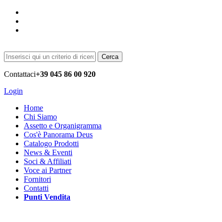
Cerca
Contattaci
+39 045 86 00 920
Login
Home
Chi Siamo
Assetto e Organigramma
Cos'è Panorama Deus
Catalogo Prodotti
News & Eventi
Soci & Affiliati
Voce ai Partner
Fornitori
Contatti
Punti Vendita