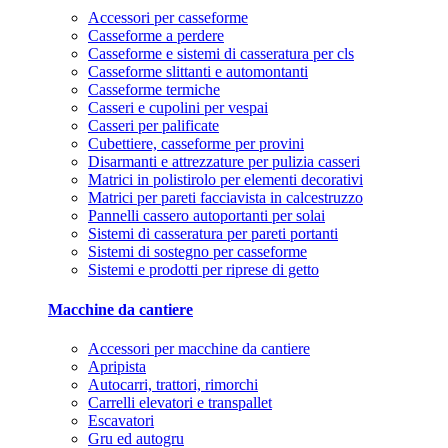
Accessori per casseforme
Casseforme a perdere
Casseforme e sistemi di casseratura per cls
Casseforme slittanti e automontanti
Casseforme termiche
Casseri e cupolini per vespai
Casseri per palificate
Cubettiere, casseforme per provini
Disarmanti e attrezzature per pulizia casseri
Matrici in polistirolo per elementi decorativi
Matrici per pareti facciavista in calcestruzzo
Pannelli cassero autoportanti per solai
Sistemi di casseratura per pareti portanti
Sistemi di sostegno per casseforme
Sistemi e prodotti per riprese di getto
Macchine da cantiere
Accessori per macchine da cantiere
Apripista
Autocarri, trattori, rimorchi
Carrelli elevatori e transpallet
Escavatori
Gru ed autogru