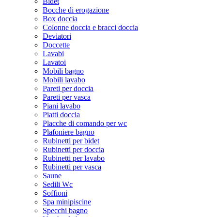
Bidet
Bocche di erogazione
Box doccia
Colonne doccia e bracci doccia
Deviatori
Doccette
Lavabi
Lavatoi
Mobili bagno
Mobili lavabo
Pareti per doccia
Pareti per vasca
Piani lavabo
Piatti doccia
Placche di comando per wc
Plafoniere bagno
Rubinetti per bidet
Rubinetti per doccia
Rubinetti per lavabo
Rubinetti per vasca
Saune
Sedili Wc
Soffioni
Spa minipiscine
Specchi bagno