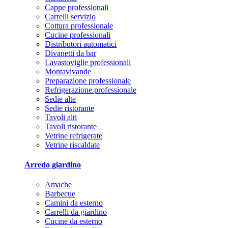
Cappe professionali
Carrelli servizio
Cottura professionale
Cucine professionali
Distributori automatici
Divanetti da bar
Lavastoviglie professionali
Montavivande
Preparazione professionale
Refrigerazione professionale
Sedie alte
Sedie ristorante
Tavoli alti
Tavoli ristorante
Vetrine refrigerate
Vetrine riscaldate
Arredo giardino
Amache
Barbecue
Camini da esterno
Carrelli da giardino
Cucine da esterno