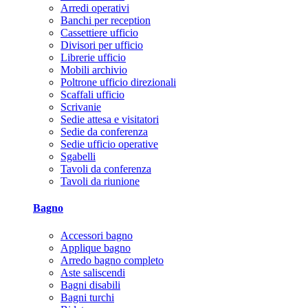
Arredi operativi
Banchi per reception
Cassettiere ufficio
Divisori per ufficio
Librerie ufficio
Mobili archivio
Poltrone ufficio direzionali
Scaffali ufficio
Scrivanie
Sedie attesa e visitatori
Sedie da conferenza
Sedie ufficio operative
Sgabelli
Tavoli da conferenza
Tavoli da riunione
Bagno
Accessori bagno
Applique bagno
Arredo bagno completo
Aste saliscendi
Bagni disabili
Bagni turchi