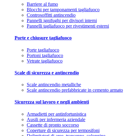
Barriere al fumo
Blocchi per tamponamenti tagliafuoco
Controsoffitti antincendio
Pannelli ignifughi per divisori interni
Pannelli tagliafuoco per rivestimenti esterni
Porte e chiusure tagliafuoco
Porte tagliafuoco
Portoni tagliafuoco
Vetrate tagliafuoco
Scale di sicurezza e antincendio
Scale antincendio metalliche
Scale antincendio prefabbricate in cemento armato
Sicurezza sul lavoro e negli ambienti
Armadietti per antinfortunistica
Ausili per infermeria aziendale
Cassette di pronto soccorso
Coperture di sicurezza per termosifoni
Delimitatori di aree, transenne, colonnine