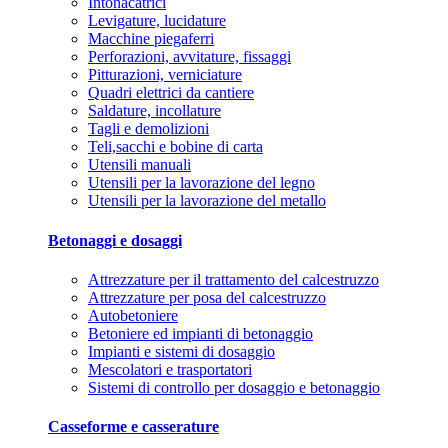
Intonacatrici
Levigature, lucidature
Macchine piegaferri
Perforazioni, avvitature, fissaggi
Pitturazioni, verniciature
Quadri elettrici da cantiere
Saldature, incollature
Tagli e demolizioni
Teli,sacchi e bobine di carta
Utensili manuali
Utensili per la lavorazione del legno
Utensili per la lavorazione del metallo
Betonaggi e dosaggi
Attrezzature per il trattamento del calcestruzzo
Attrezzature per posa del calcestruzzo
Autobetoniere
Betoniere ed impianti di betonaggio
Impianti e sistemi di dosaggio
Mescolatori e trasportatori
Sistemi di controllo per dosaggio e betonaggio
Casseforme e casserature