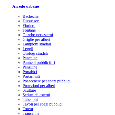
Arredo urbano
Bacheche
Dissuasori
Fioriere
Fontane
Gazebo per esterni
Griglie per alberi
Lampioni stradali
Leggii
Orologi stradali
Panchine
Pannelli pubblicitari
Pensiline
Portabici
Portarifiuti
Posacenere per spazi pubblici
Protezioni per alberi
Sculture
Sedute da esterni
Tabelloni
Tavoli per spazi pubblici
Totem
Transenne