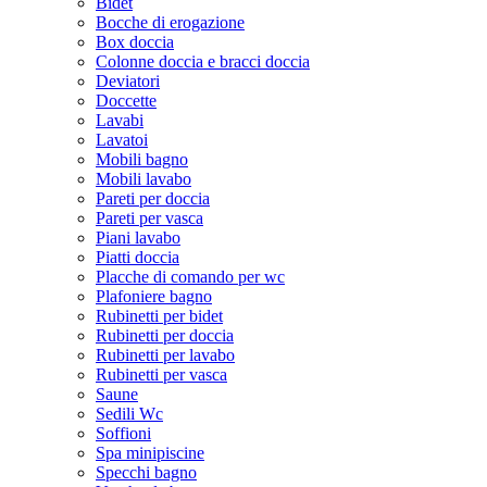
Bidet
Bocche di erogazione
Box doccia
Colonne doccia e bracci doccia
Deviatori
Doccette
Lavabi
Lavatoi
Mobili bagno
Mobili lavabo
Pareti per doccia
Pareti per vasca
Piani lavabo
Piatti doccia
Placche di comando per wc
Plafoniere bagno
Rubinetti per bidet
Rubinetti per doccia
Rubinetti per lavabo
Rubinetti per vasca
Saune
Sedili Wc
Soffioni
Spa minipiscine
Specchi bagno