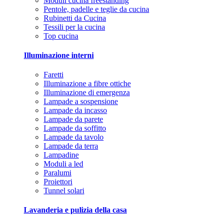
Moduli cucina freestanding
Pentole, padelle e teglie da cucina
Rubinetti da Cucina
Tessili per la cucina
Top cucina
Illuminazione interni
Faretti
Illuminazione a fibre ottiche
Illuminazione di emergenza
Lampade a sospensione
Lampade da incasso
Lampade da parete
Lampade da soffitto
Lampade da tavolo
Lampade da terra
Lampadine
Moduli a led
Paralumi
Proiettori
Tunnel solari
Lavanderia e pulizia della casa