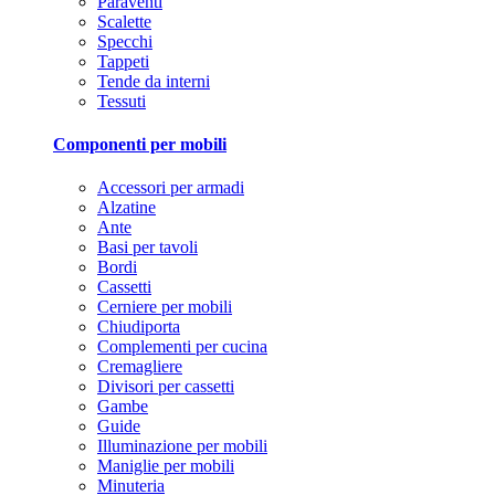
Paraventi
Scalette
Specchi
Tappeti
Tende da interni
Tessuti
Componenti per mobili
Accessori per armadi
Alzatine
Ante
Basi per tavoli
Bordi
Cassetti
Cerniere per mobili
Chiudiporta
Complementi per cucina
Cremagliere
Divisori per cassetti
Gambe
Guide
Illuminazione per mobili
Maniglie per mobili
Minuteria