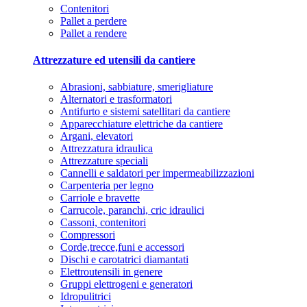
Contenitori
Pallet a perdere
Pallet a rendere
Attrezzature ed utensili da cantiere
Abrasioni, sabbiature, smerigliature
Alternatori e trasformatori
Antifurto e sistemi satellitari da cantiere
Apparecchiature elettriche da cantiere
Argani, elevatori
Attrezzatura idraulica
Attrezzature speciali
Cannelli e saldatori per impermeabilizzazioni
Carpenteria per legno
Carriole e bravette
Carrucole, paranchi, cric idraulici
Cassoni, contenitori
Compressori
Corde,trecce,funi e accessori
Dischi e carotatrici diamantati
Elettroutensili in genere
Gruppi elettrogeni e generatori
Idropulitrici