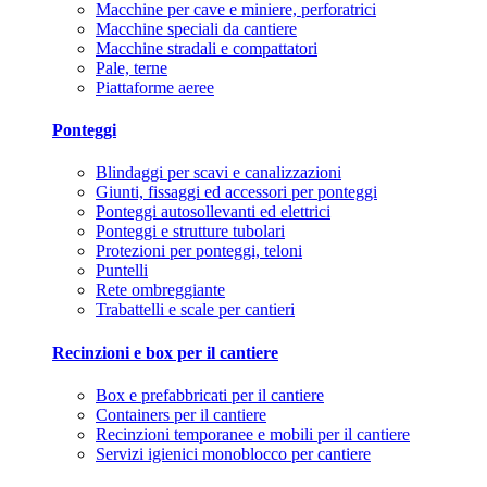
Macchine per cave e miniere, perforatrici
Macchine speciali da cantiere
Macchine stradali e compattatori
Pale, terne
Piattaforme aeree
Ponteggi
Blindaggi per scavi e canalizzazioni
Giunti, fissaggi ed accessori per ponteggi
Ponteggi autosollevanti ed elettrici
Ponteggi e strutture tubolari
Protezioni per ponteggi, teloni
Puntelli
Rete ombreggiante
Trabattelli e scale per cantieri
Recinzioni e box per il cantiere
Box e prefabbricati per il cantiere
Containers per il cantiere
Recinzioni temporanee e mobili per il cantiere
Servizi igienici monoblocco per cantiere