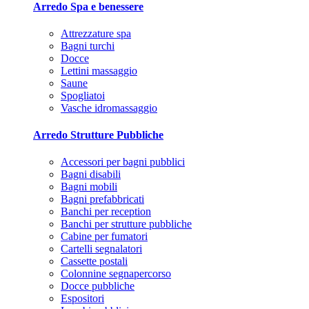
Arredo Spa e benessere
Attrezzature spa
Bagni turchi
Docce
Lettini massaggio
Saune
Spogliatoi
Vasche idromassaggio
Arredo Strutture Pubbliche
Accessori per bagni pubblici
Bagni disabili
Bagni mobili
Bagni prefabbricati
Banchi per reception
Banchi per strutture pubbliche
Cabine per fumatori
Cartelli segnalatori
Cassette postali
Colonnine segnapercorso
Docce pubbliche
Espositori