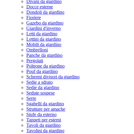
Divani da giardino
Docce esterne
Dondoli da giardino
Fioriere
Gazebo da giardino
Giardini d'inverno
Letti da giardino
Lettini da giardino
Mobili da giardino
Ombrelloni
Panche da giardino
Pergolati
Poltrone da giardino
Pouf da giardino
Schermi divisori da giardino
Sedie a sdraio
Sedie da giardino
Sedute sospese
Serre
Sgabelli da giardino
Strutture per amache
Stufe da esterno
Tappeti per esterni
Tavoli da giardino
Tavolini da giardino