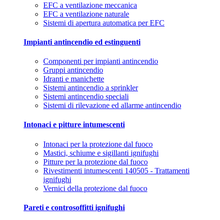
EFC a ventilazione meccanica
EFC a ventilazione naturale
Sistemi di apertura automatica per EFC
Impianti antincendio ed estinguenti
Componenti per impianti antincendio
Gruppi antincendio
Idranti e manichette
Sistemi antincendio a sprinkler
Sistemi antincendio speciali
Sistemi di rilevazione ed allarme antincendio
Intonaci e pitture intumescenti
Intonaci per la protezione dal fuoco
Mastici, schiume e sigillanti ignifughi
Pitture per la protezione dal fuoco
Rivestimenti intumescenti 140505 - Trattamenti
ignifughi
Vernici della protezione dal fuoco
Pareti e controsoffitti ignifughi