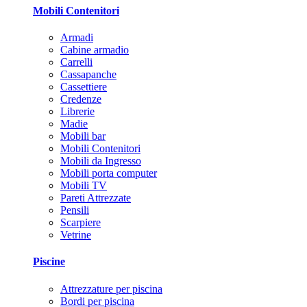
Mobili Contenitori
Armadi
Cabine armadio
Carrelli
Cassapanche
Cassettiere
Credenze
Librerie
Madie
Mobili bar
Mobili Contenitori
Mobili da Ingresso
Mobili porta computer
Mobili TV
Pareti Attrezzate
Pensili
Scarpiere
Vetrine
Piscine
Attrezzature per piscina
Bordi per piscina