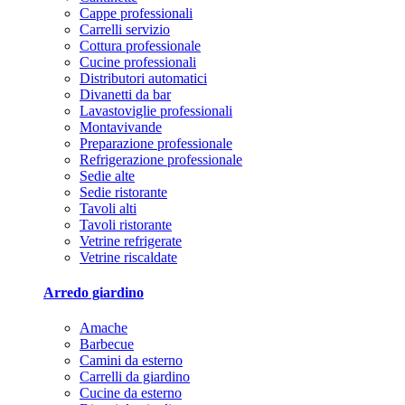
Cappe professionali
Carrelli servizio
Cottura professionale
Cucine professionali
Distributori automatici
Divanetti da bar
Lavastoviglie professionali
Montavivande
Preparazione professionale
Refrigerazione professionale
Sedie alte
Sedie ristorante
Tavoli alti
Tavoli ristorante
Vetrine refrigerate
Vetrine riscaldate
Arredo giardino
Amache
Barbecue
Camini da esterno
Carrelli da giardino
Cucine da esterno