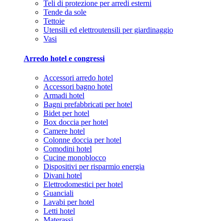
Teli di protezione per arredi esterni
Tende da sole
Tettoie
Utensili ed elettroutensili per giardinaggio
Vasi
Arredo hotel e congressi
Accessori arredo hotel
Accessori bagno hotel
Armadi hotel
Bagni prefabbricati per hotel
Bidet per hotel
Box doccia per hotel
Camere hotel
Colonne doccia per hotel
Comodini hotel
Cucine monoblocco
Dispositivi per risparmio energia
Divani hotel
Elettrodomestici per hotel
Guanciali
Lavabi per hotel
Letti hotel
Materassi