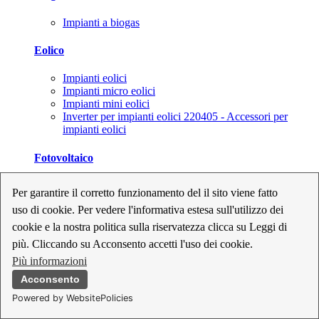
Impianti a biogas
Eolico
Impianti eolici
Impianti micro eolici
Impianti mini eolici
Inverter per impianti eolici 220405 - Accessori per
impianti eolici
Fotovoltaico
Cavi, connettori e sezionatori per impianti fotovoltaici
Per garantire il corretto funzionamento del il sito viene fatto
Inverter per impianti fotovoltaici
uso di cookie. Per vedere l'informativa estesa sull'utilizzo dei
Kit per impianti fotovoltaici
Moduli fotovoltaici
cookie e la nostra politica sulla riservatezza clicca su Leggi di
Sistemi di monitoraggio per impianti fotovoltaici
più. Cliccando su Acconsento accetti l'uso dei cookie.
Strumenti di collaudo e configurazione per impianti
Più informazioni
fotovoltaici
Supporti per impianti fotovoltaici
Acconsento
Powered by WebsitePolicies
Geotermia