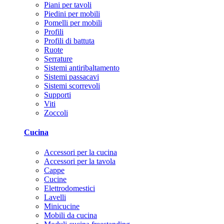
Piani per tavoli
Piedini per mobili
Pomelli per mobili
Profili
Profili di battuta
Ruote
Serrature
Sistemi antiribaltamento
Sistemi passacavi
Sistemi scorrevoli
Supporti
Viti
Zoccoli
Cucina
Accessori per la cucina
Accessori per la tavola
Cappe
Cucine
Elettrodomestici
Lavelli
Minicucine
Mobili da cucina