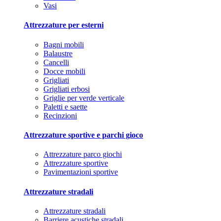
Vasi
Attrezzature per esterni
Bagni mobili
Balaustre
Cancelli
Docce mobili
Grigliati
Grigliati erbosi
Griglie per verde verticale
Paletti e saette
Recinzioni
Attrezzature sportive e parchi gioco
Attrezzature parco giochi
Attrezzature sportive
Pavimentazioni sportive
Attrezzature stradali
Attrezzature stradali
Barriere acustiche stradali