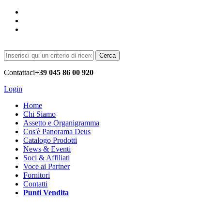
Cerca
Contattaci
+39 045 86 00 920
Login
Home
Chi Siamo
Assetto e Organigramma
Cos'è Panorama Deus
Catalogo Prodotti
News & Eventi
Soci & Affiliati
Voce ai Partner
Fornitori
Contatti
Punti Vendita