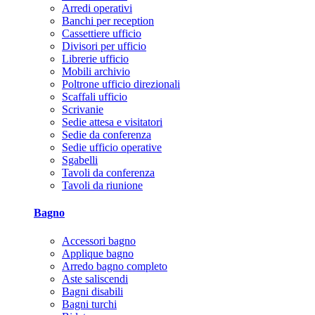
Arredi operativi
Banchi per reception
Cassettiere ufficio
Divisori per ufficio
Librerie ufficio
Mobili archivio
Poltrone ufficio direzionali
Scaffali ufficio
Scrivanie
Sedie attesa e visitatori
Sedie da conferenza
Sedie ufficio operative
Sgabelli
Tavoli da conferenza
Tavoli da riunione
Bagno
Accessori bagno
Applique bagno
Arredo bagno completo
Aste saliscendi
Bagni disabili
Bagni turchi