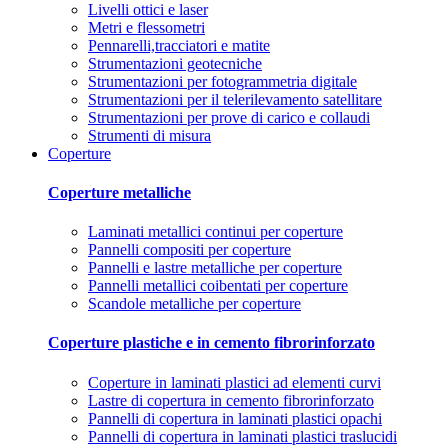
Livelli ottici e laser
Metri e flessometri
Pennarelli,tracciatori e matite
Strumentazioni geotecniche
Strumentazioni per fotogrammetria digitale
Strumentazioni per il telerilevamento satellitare
Strumentazioni per prove di carico e collaudi
Strumenti di misura
Coperture
Coperture metalliche
Laminati metallici continui per coperture
Pannelli compositi per coperture
Pannelli e lastre metalliche per coperture
Pannelli metallici coibentati per coperture
Scandole metalliche per coperture
Coperture plastiche e in cemento fibrorinforzato
Coperture in laminati plastici ad elementi curvi
Lastre di copertura in cemento fibrorinforzato
Pannelli di copertura in laminati plastici opachi
Pannelli di copertura in laminati plastici traslucidi