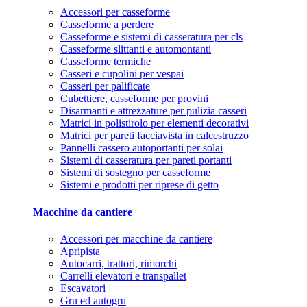
Accessori per casseforme
Casseforme a perdere
Casseforme e sistemi di casseratura per cls
Casseforme slittanti e automontanti
Casseforme termiche
Casseri e cupolini per vespai
Casseri per palificate
Cubettiere, casseforme per provini
Disarmanti e attrezzature per pulizia casseri
Matrici in polistirolo per elementi decorativi
Matrici per pareti facciavista in calcestruzzo
Pannelli cassero autoportanti per solai
Sistemi di casseratura per pareti portanti
Sistemi di sostegno per casseforme
Sistemi e prodotti per riprese di getto
Macchine da cantiere
Accessori per macchine da cantiere
Apripista
Autocarri, trattori, rimorchi
Carrelli elevatori e transpallet
Escavatori
Gru ed autogru