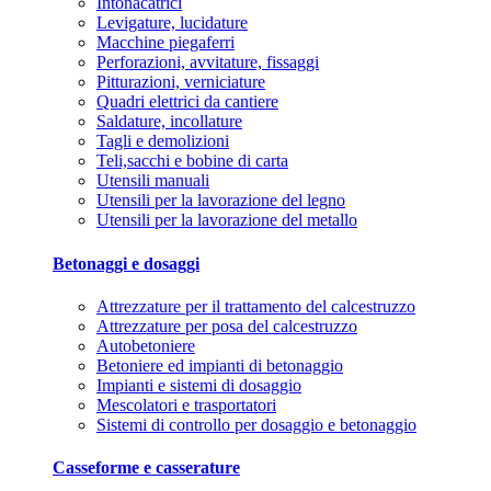
Intonacatrici
Levigature, lucidature
Macchine piegaferri
Perforazioni, avvitature, fissaggi
Pitturazioni, verniciature
Quadri elettrici da cantiere
Saldature, incollature
Tagli e demolizioni
Teli,sacchi e bobine di carta
Utensili manuali
Utensili per la lavorazione del legno
Utensili per la lavorazione del metallo
Betonaggi e dosaggi
Attrezzature per il trattamento del calcestruzzo
Attrezzature per posa del calcestruzzo
Autobetoniere
Betoniere ed impianti di betonaggio
Impianti e sistemi di dosaggio
Mescolatori e trasportatori
Sistemi di controllo per dosaggio e betonaggio
Casseforme e casserature