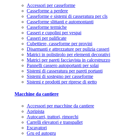
Accessori per casseforme
Casseforme a perdere
Casseforme e sistemi di casseratura per cls
Casseforme slittanti e automontanti
Casseforme termiche
Casseri e cupolini per vespai
Casseri per palificate
Cubettiere, casseforme per provini
Disarmanti e attrezzature per pulizia casseri
Matrici in polistirolo per elementi decorativi
Matrici per pareti facciavista in calcestruzzo
Pannelli cassero autoportanti per solai
Sistemi di casseratura per pareti portanti
Sistemi di sostegno per casseforme
Sistemi e prodotti per riprese di getto
Macchine da cantiere
Accessori per macchine da cantiere
Apripista
Autocarri, trattori, rimorchi
Carrelli elevatori e transpallet
Escavatori
Gru ed autogru