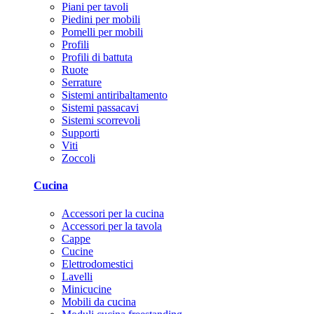
Piani per tavoli
Piedini per mobili
Pomelli per mobili
Profili
Profili di battuta
Ruote
Serrature
Sistemi antiribaltamento
Sistemi passacavi
Sistemi scorrevoli
Supporti
Viti
Zoccoli
Cucina
Accessori per la cucina
Accessori per la tavola
Cappe
Cucine
Elettrodomestici
Lavelli
Minicucine
Mobili da cucina