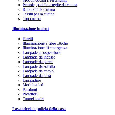
Moduli cucina freestanding
Pentole, padelle e teglie da cucina
Rubinetti da Cucina
Tessili per la cucina
Top cucina
Illuminazione interni
Faretti
Illuminazione a fibre ottiche
Illuminazione di emergenza
Lampade a sospensione
Lampade da incasso
Lampade da parete
Lampade da soffitto
Lampade da tavolo
Lampade da terra
Lampadine
Moduli a led
Paralumi
Proiettori
Tunnel solari
Lavanderia e pulizia della casa