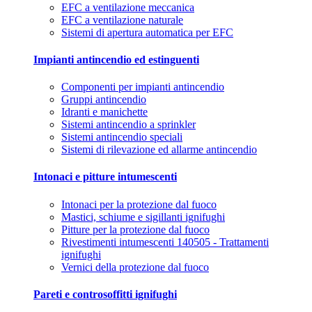
EFC a ventilazione meccanica
EFC a ventilazione naturale
Sistemi di apertura automatica per EFC
Impianti antincendio ed estinguenti
Componenti per impianti antincendio
Gruppi antincendio
Idranti e manichette
Sistemi antincendio a sprinkler
Sistemi antincendio speciali
Sistemi di rilevazione ed allarme antincendio
Intonaci e pitture intumescenti
Intonaci per la protezione dal fuoco
Mastici, schiume e sigillanti ignifughi
Pitture per la protezione dal fuoco
Rivestimenti intumescenti 140505 - Trattamenti
ignifughi
Vernici della protezione dal fuoco
Pareti e controsoffitti ignifughi