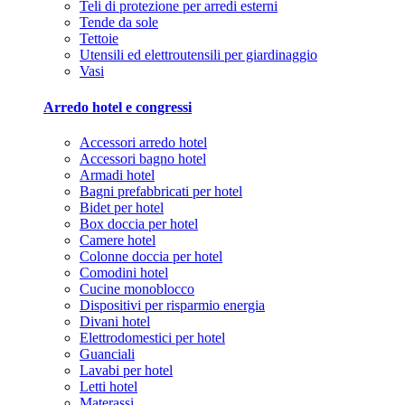
Teli di protezione per arredi esterni
Tende da sole
Tettoie
Utensili ed elettroutensili per giardinaggio
Vasi
Arredo hotel e congressi
Accessori arredo hotel
Accessori bagno hotel
Armadi hotel
Bagni prefabbricati per hotel
Bidet per hotel
Box doccia per hotel
Camere hotel
Colonne doccia per hotel
Comodini hotel
Cucine monoblocco
Dispositivi per risparmio energia
Divani hotel
Elettrodomestici per hotel
Guanciali
Lavabi per hotel
Letti hotel
Materassi