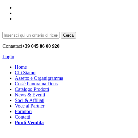
Cerca
Contattaci
+39 045 86 00 920
Login
Home
Chi Siamo
Assetto e Organigramma
Cos'è Panorama Deus
Catalogo Prodotti
News & Eventi
Soci & Affiliati
Voce ai Partner
Fornitori
Contatti
Punti Vendita