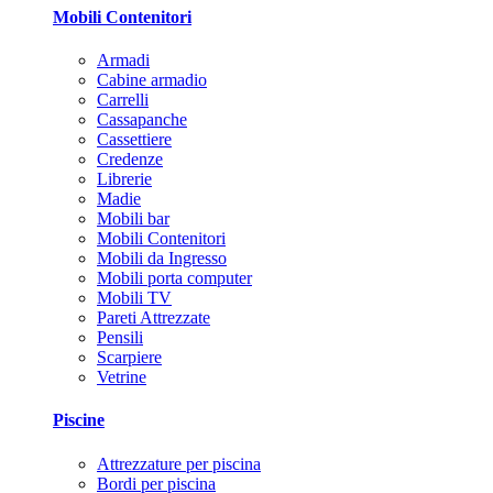
Mobili Contenitori
Armadi
Cabine armadio
Carrelli
Cassapanche
Cassettiere
Credenze
Librerie
Madie
Mobili bar
Mobili Contenitori
Mobili da Ingresso
Mobili porta computer
Mobili TV
Pareti Attrezzate
Pensili
Scarpiere
Vetrine
Piscine
Attrezzature per piscina
Bordi per piscina