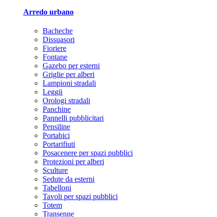
Arredo urbano
Bacheche
Dissuasori
Fioriere
Fontane
Gazebo per esterni
Griglie per alberi
Lampioni stradali
Leggii
Orologi stradali
Panchine
Pannelli pubblicitari
Pensiline
Portabici
Portarifiuti
Posacenere per spazi pubblici
Protezioni per alberi
Sculture
Sedute da esterni
Tabelloni
Tavoli per spazi pubblici
Totem
Transenne