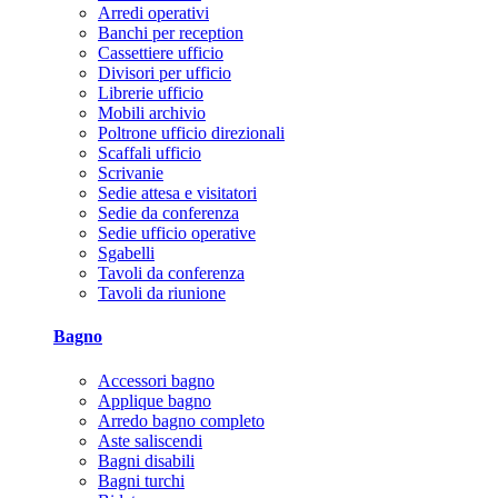
Arredi operativi
Banchi per reception
Cassettiere ufficio
Divisori per ufficio
Librerie ufficio
Mobili archivio
Poltrone ufficio direzionali
Scaffali ufficio
Scrivanie
Sedie attesa e visitatori
Sedie da conferenza
Sedie ufficio operative
Sgabelli
Tavoli da conferenza
Tavoli da riunione
Bagno
Accessori bagno
Applique bagno
Arredo bagno completo
Aste saliscendi
Bagni disabili
Bagni turchi