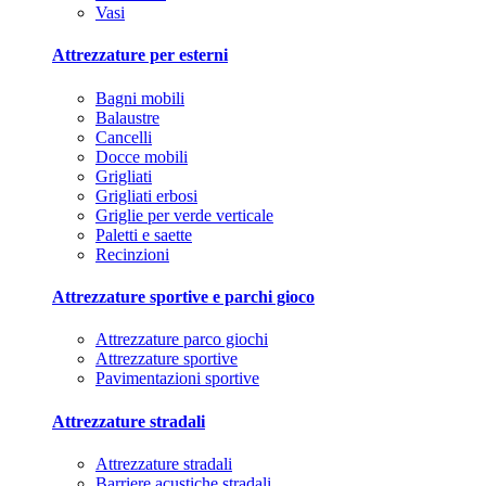
Vasi
Attrezzature per esterni
Bagni mobili
Balaustre
Cancelli
Docce mobili
Grigliati
Grigliati erbosi
Griglie per verde verticale
Paletti e saette
Recinzioni
Attrezzature sportive e parchi gioco
Attrezzature parco giochi
Attrezzature sportive
Pavimentazioni sportive
Attrezzature stradali
Attrezzature stradali
Barriere acustiche stradali