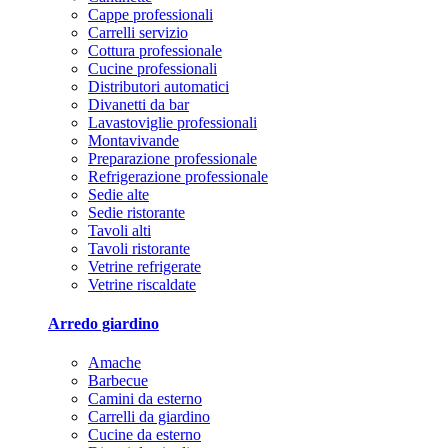
Cappe professionali
Carrelli servizio
Cottura professionale
Cucine professionali
Distributori automatici
Divanetti da bar
Lavastoviglie professionali
Montavivande
Preparazione professionale
Refrigerazione professionale
Sedie alte
Sedie ristorante
Tavoli alti
Tavoli ristorante
Vetrine refrigerate
Vetrine riscaldate
Arredo giardino
Amache
Barbecue
Camini da esterno
Carrelli da giardino
Cucine da esterno