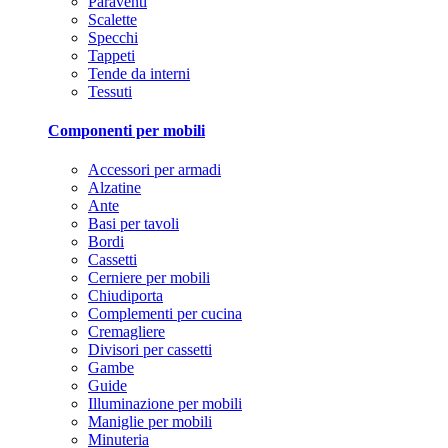
Paraventi
Scalette
Specchi
Tappeti
Tende da interni
Tessuti
Componenti per mobili
Accessori per armadi
Alzatine
Ante
Basi per tavoli
Bordi
Cassetti
Cerniere per mobili
Chiudiporta
Complementi per cucina
Cremagliere
Divisori per cassetti
Gambe
Guide
Illuminazione per mobili
Maniglie per mobili
Minuteria