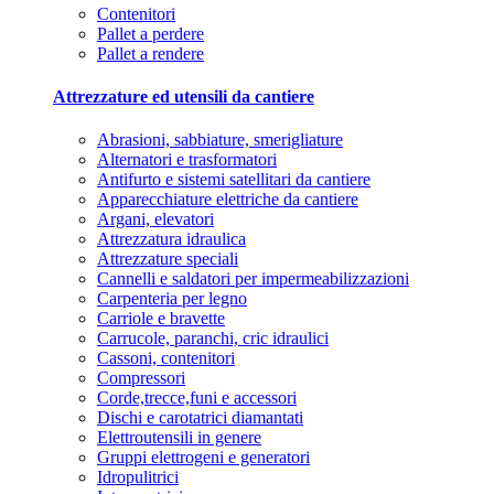
Contenitori
Pallet a perdere
Pallet a rendere
Attrezzature ed utensili da cantiere
Abrasioni, sabbiature, smerigliature
Alternatori e trasformatori
Antifurto e sistemi satellitari da cantiere
Apparecchiature elettriche da cantiere
Argani, elevatori
Attrezzatura idraulica
Attrezzature speciali
Cannelli e saldatori per impermeabilizzazioni
Carpenteria per legno
Carriole e bravette
Carrucole, paranchi, cric idraulici
Cassoni, contenitori
Compressori
Corde,trecce,funi e accessori
Dischi e carotatrici diamantati
Elettroutensili in genere
Gruppi elettrogeni e generatori
Idropulitrici