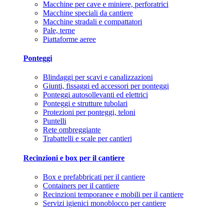
Macchine per cave e miniere, perforatrici
Macchine speciali da cantiere
Macchine stradali e compattatori
Pale, terne
Piattaforme aeree
Ponteggi
Blindaggi per scavi e canalizzazioni
Giunti, fissaggi ed accessori per ponteggi
Ponteggi autosollevanti ed elettrici
Ponteggi e strutture tubolari
Protezioni per ponteggi, teloni
Puntelli
Rete ombreggiante
Trabattelli e scale per cantieri
Recinzioni e box per il cantiere
Box e prefabbricati per il cantiere
Containers per il cantiere
Recinzioni temporanee e mobili per il cantiere
Servizi igienici monoblocco per cantiere