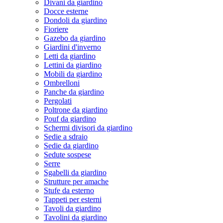
Divani da giardino
Docce esterne
Dondoli da giardino
Fioriere
Gazebo da giardino
Giardini d'inverno
Letti da giardino
Lettini da giardino
Mobili da giardino
Ombrelloni
Panche da giardino
Pergolati
Poltrone da giardino
Pouf da giardino
Schermi divisori da giardino
Sedie a sdraio
Sedie da giardino
Sedute sospese
Serre
Sgabelli da giardino
Strutture per amache
Stufe da esterno
Tappeti per esterni
Tavoli da giardino
Tavolini da giardino