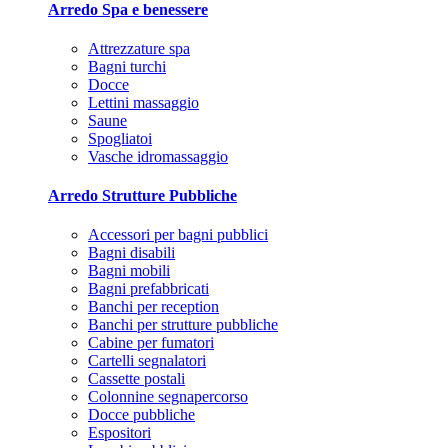
Arredo Spa e benessere
Attrezzature spa
Bagni turchi
Docce
Lettini massaggio
Saune
Spogliatoi
Vasche idromassaggio
Arredo Strutture Pubbliche
Accessori per bagni pubblici
Bagni disabili
Bagni mobili
Bagni prefabbricati
Banchi per reception
Banchi per strutture pubbliche
Cabine per fumatori
Cartelli segnalatori
Cassette postali
Colonnine segnapercorso
Docce pubbliche
Espositori