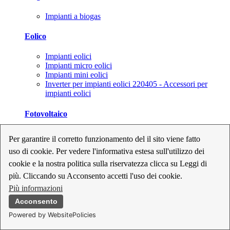
Impianti a biogas
Eolico
Impianti eolici
Impianti micro eolici
Impianti mini eolici
Inverter per impianti eolici 220405 - Accessori per
impianti eolici
Fotovoltaico
Cavi, connettori e sezionatori per impianti fotovoltaici
Per garantire il corretto funzionamento del il sito viene fatto
Inverter per impianti fotovoltaici
uso di cookie. Per vedere l'informativa estesa sull'utilizzo dei
Kit per impianti fotovoltaici
Moduli fotovoltaici
cookie e la nostra politica sulla riservatezza clicca su Leggi di
Sistemi di monitoraggio per impianti fotovoltaici
più. Cliccando su Acconsento accetti l'uso dei cookie.
Strumenti di collaudo e configurazione per impianti
Più informazioni
fotovoltaici
Supporti per impianti fotovoltaici
Acconsento
Powered by WebsitePolicies
Geotermia