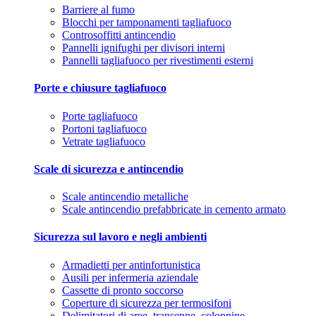
Barriere al fumo
Blocchi per tamponamenti tagliafuoco
Controsoffitti antincendio
Pannelli ignifughi per divisori interni
Pannelli tagliafuoco per rivestimenti esterni
Porte e chiusure tagliafuoco
Porte tagliafuoco
Portoni tagliafuoco
Vetrate tagliafuoco
Scale di sicurezza e antincendio
Scale antincendio metalliche
Scale antincendio prefabbricate in cemento armato
Sicurezza sul lavoro e negli ambienti
Armadietti per antinfortunistica
Ausili per infermeria aziendale
Cassette di pronto soccorso
Coperture di sicurezza per termosifoni
Delimitatori di aree, transenne, colonnine