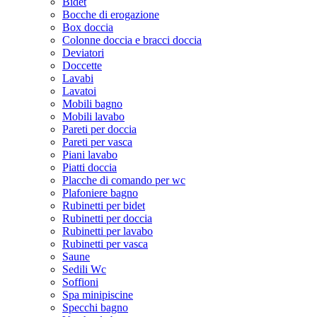
Bidet
Bocche di erogazione
Box doccia
Colonne doccia e bracci doccia
Deviatori
Doccette
Lavabi
Lavatoi
Mobili bagno
Mobili lavabo
Pareti per doccia
Pareti per vasca
Piani lavabo
Piatti doccia
Placche di comando per wc
Plafoniere bagno
Rubinetti per bidet
Rubinetti per doccia
Rubinetti per lavabo
Rubinetti per vasca
Saune
Sedili Wc
Soffioni
Spa minipiscine
Specchi bagno