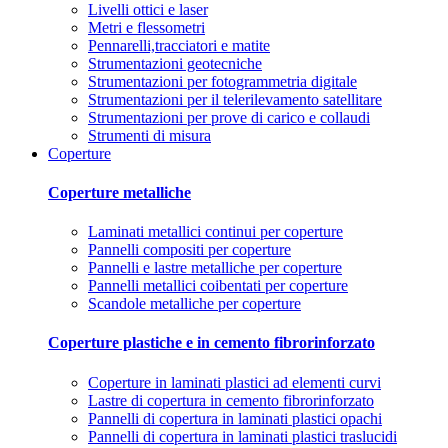
Livelli ottici e laser
Metri e flessometri
Pennarelli,tracciatori e matite
Strumentazioni geotecniche
Strumentazioni per fotogrammetria digitale
Strumentazioni per il telerilevamento satellitare
Strumentazioni per prove di carico e collaudi
Strumenti di misura
Coperture
Coperture metalliche
Laminati metallici continui per coperture
Pannelli compositi per coperture
Pannelli e lastre metalliche per coperture
Pannelli metallici coibentati per coperture
Scandole metalliche per coperture
Coperture plastiche e in cemento fibrorinforzato
Coperture in laminati plastici ad elementi curvi
Lastre di copertura in cemento fibrorinforzato
Pannelli di copertura in laminati plastici opachi
Pannelli di copertura in laminati plastici traslucidi