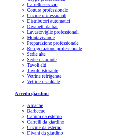
Carrelli servizio
Cottura professionale
Cucine professionali
Distributori automatici
Divanetti da bar
Lavastoviglie professionali
Montavivande
Preparazione professionale
Refrigerazione professionale
Sedie alte
Sedie ristorante
Tavoli alti
Tavoli ristorante
Vetrine refrigerate
Vetrine riscaldate
Arredo giardino
Amache
Barbecue
Camini da esterno
Carrelli da giardino
Cucine da esterno
Divani da giardino