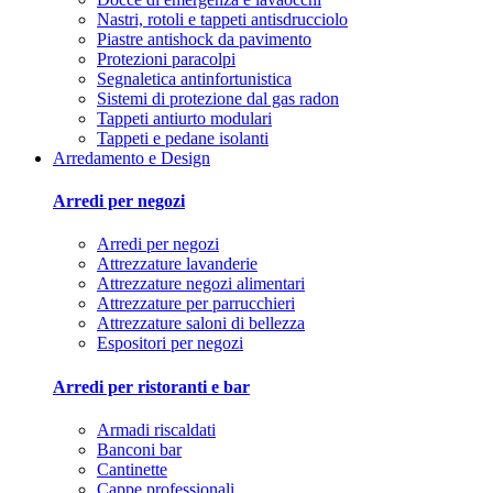
Nastri, rotoli e tappeti antisdrucciolo
Piastre antishock da pavimento
Protezioni paracolpi
Segnaletica antinfortunistica
Sistemi di protezione dal gas radon
Tappeti antiurto modulari
Tappeti e pedane isolanti
Arredamento e Design
Arredi per negozi
Arredi per negozi
Attrezzature lavanderie
Attrezzature negozi alimentari
Attrezzature per parrucchieri
Attrezzature saloni di bellezza
Espositori per negozi
Arredi per ristoranti e bar
Armadi riscaldati
Banconi bar
Cantinette
Cappe professionali