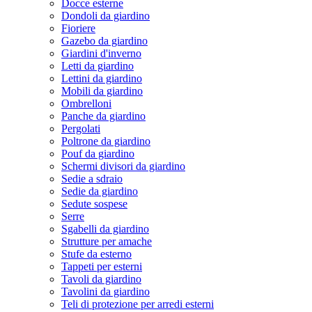
Docce esterne
Dondoli da giardino
Fioriere
Gazebo da giardino
Giardini d'inverno
Letti da giardino
Lettini da giardino
Mobili da giardino
Ombrelloni
Panche da giardino
Pergolati
Poltrone da giardino
Pouf da giardino
Schermi divisori da giardino
Sedie a sdraio
Sedie da giardino
Sedute sospese
Serre
Sgabelli da giardino
Strutture per amache
Stufe da esterno
Tappeti per esterni
Tavoli da giardino
Tavolini da giardino
Teli di protezione per arredi esterni