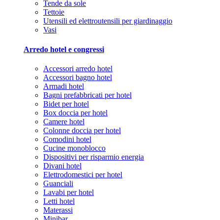
Tende da sole
Tettoie
Utensili ed elettroutensili per giardinaggio
Vasi
Arredo hotel e congressi
Accessori arredo hotel
Accessori bagno hotel
Armadi hotel
Bagni prefabbricati per hotel
Bidet per hotel
Box doccia per hotel
Camere hotel
Colonne doccia per hotel
Comodini hotel
Cucine monoblocco
Dispositivi per risparmio energia
Divani hotel
Elettrodomestici per hotel
Guanciali
Lavabi per hotel
Letti hotel
Materassi
Minibar