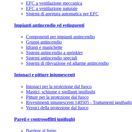
EFC a ventilazione meccanica
EFC a ventilazione naturale
Sistemi di apertura automatica per EFC
Impianti antincendio ed estinguenti
Componenti per impianti antincendio
Gruppi antincendio
Idranti e manichette
Sistemi antincendio a sprinkler
Sistemi antincendio speciali
Sistemi di rilevazione ed allarme antincendio
Intonaci e pitture intumescenti
Intonaci per la protezione dal fuoco
Mastici, schiume e sigillanti ignifughi
Pitture per la protezione dal fuoco
Rivestimenti intumescenti 140505 - Trattamenti ignifughi
Vernici della protezione dal fuoco
Pareti e controsoffitti ignifughi
Barriere al fumo