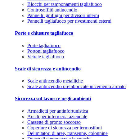
Blocchi per tamponamenti tagliafuoco
Controsoffitti antincendio
Pannelli ignifughi per divisori interni
Pannelli tagliafuoco per rivestimenti esterni
Porte e chiusure tagliafuoco
Porte tagliafuoco
Portoni tagliafuoco
Vetrate tagliafuoco
Scale di sicurezza e antincendio
Scale antincendio metalliche
Scale antincendio prefabbricate in cemento armato
Sicurezza sul lavoro e negli ambienti
Armadietti per antinfortunistica
Ausili per infermeria aziendale
Cassette di pronto soccorso
Coperture di sicurezza per termosifoni
Delimitatori di aree, transenne, colonnine
Docce di emergenza e lavaocchi