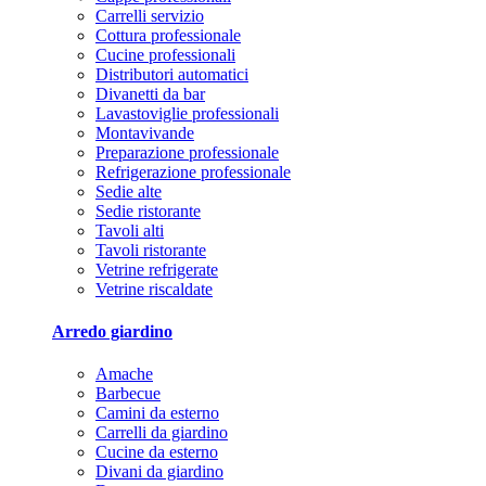
Carrelli servizio
Cottura professionale
Cucine professionali
Distributori automatici
Divanetti da bar
Lavastoviglie professionali
Montavivande
Preparazione professionale
Refrigerazione professionale
Sedie alte
Sedie ristorante
Tavoli alti
Tavoli ristorante
Vetrine refrigerate
Vetrine riscaldate
Arredo giardino
Amache
Barbecue
Camini da esterno
Carrelli da giardino
Cucine da esterno
Divani da giardino