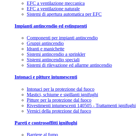
EFC a ventilazione meccanica
EFC a ventilazione naturale
Sistemi di apertura automatica per EFC
Impianti antincendio ed estinguenti
Componenti per impianti antincendio
Gruppi antincendio
Idranti e manichette
Sistemi antincendio a sprinkler
Sistemi antincendio speciali
Sistemi di rilevazione ed allarme antincendio
Intonaci e pitture intumescenti
Intonaci per la protezione dal fuoco
Mastici, schiume e sigillanti ignifughi
Pitture per la protezione dal fuoco
Rivestimenti intumescenti 140505 - Trattamenti ignifughi
Vernici della protezione dal fuoco
Pareti e controsoffitti ignifughi
Barriere al fumo