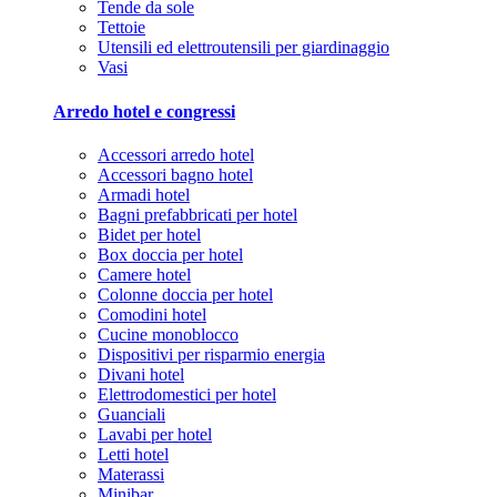
Tende da sole
Tettoie
Utensili ed elettroutensili per giardinaggio
Vasi
Arredo hotel e congressi
Accessori arredo hotel
Accessori bagno hotel
Armadi hotel
Bagni prefabbricati per hotel
Bidet per hotel
Box doccia per hotel
Camere hotel
Colonne doccia per hotel
Comodini hotel
Cucine monoblocco
Dispositivi per risparmio energia
Divani hotel
Elettrodomestici per hotel
Guanciali
Lavabi per hotel
Letti hotel
Materassi
Minibar