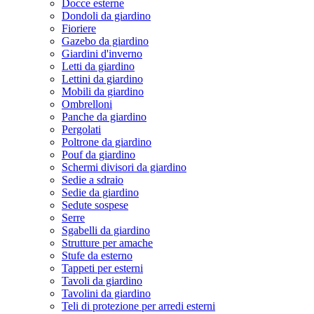
Docce esterne
Dondoli da giardino
Fioriere
Gazebo da giardino
Giardini d'inverno
Letti da giardino
Lettini da giardino
Mobili da giardino
Ombrelloni
Panche da giardino
Pergolati
Poltrone da giardino
Pouf da giardino
Schermi divisori da giardino
Sedie a sdraio
Sedie da giardino
Sedute sospese
Serre
Sgabelli da giardino
Strutture per amache
Stufe da esterno
Tappeti per esterni
Tavoli da giardino
Tavolini da giardino
Teli di protezione per arredi esterni