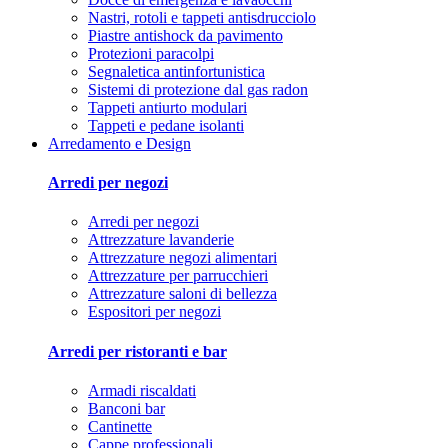
Nastri, rotoli e tappeti antisdrucciolo
Piastre antishock da pavimento
Protezioni paracolpi
Segnaletica antinfortunistica
Sistemi di protezione dal gas radon
Tappeti antiurto modulari
Tappeti e pedane isolanti
Arredamento e Design
Arredi per negozi
Arredi per negozi
Attrezzature lavanderie
Attrezzature negozi alimentari
Attrezzature per parrucchieri
Attrezzature saloni di bellezza
Espositori per negozi
Arredi per ristoranti e bar
Armadi riscaldati
Banconi bar
Cantinette
Cappe professionali