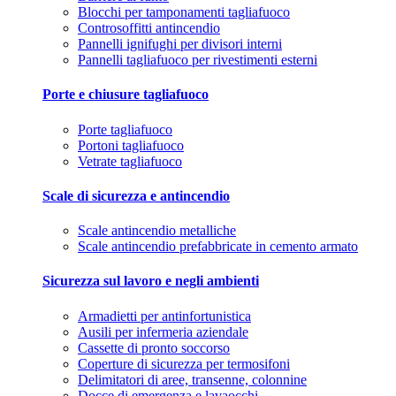
Blocchi per tamponamenti tagliafuoco
Controsoffitti antincendio
Pannelli ignifughi per divisori interni
Pannelli tagliafuoco per rivestimenti esterni
Porte e chiusure tagliafuoco
Porte tagliafuoco
Portoni tagliafuoco
Vetrate tagliafuoco
Scale di sicurezza e antincendio
Scale antincendio metalliche
Scale antincendio prefabbricate in cemento armato
Sicurezza sul lavoro e negli ambienti
Armadietti per antinfortunistica
Ausili per infermeria aziendale
Cassette di pronto soccorso
Coperture di sicurezza per termosifoni
Delimitatori di aree, transenne, colonnine
Docce di emergenza e lavaocchi