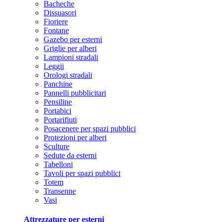
Bacheche
Dissuasori
Fioriere
Fontane
Gazebo per esterni
Griglie per alberi
Lampioni stradali
Leggii
Orologi stradali
Panchine
Pannelli pubblicitari
Pensiline
Portabici
Portarifiuti
Posacenere per spazi pubblici
Protezioni per alberi
Sculture
Sedute da esterni
Tabelloni
Tavoli per spazi pubblici
Totem
Transenne
Vasi
Attrezzature per esterni