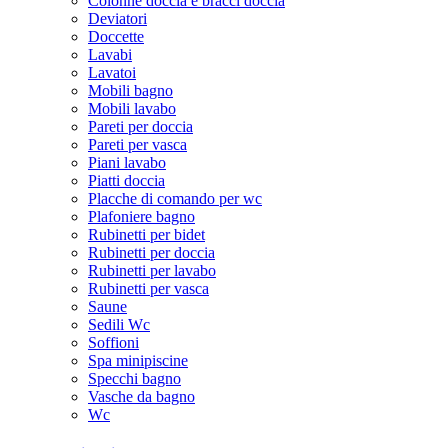
Colonne doccia e bracci doccia
Deviatori
Doccette
Lavabi
Lavatoi
Mobili bagno
Mobili lavabo
Pareti per doccia
Pareti per vasca
Piani lavabo
Piatti doccia
Placche di comando per wc
Plafoniere bagno
Rubinetti per bidet
Rubinetti per doccia
Rubinetti per lavabo
Rubinetti per vasca
Saune
Sedili Wc
Soffioni
Spa minipiscine
Specchi bagno
Vasche da bagno
Wc