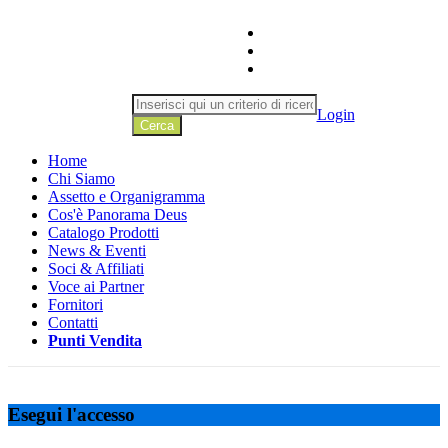
Login
Cerca
Home
Chi Siamo
Assetto e Organigramma
Cos'è Panorama Deus
Catalogo Prodotti
News & Eventi
Soci & Affiliati
Voce ai Partner
Fornitori
Contatti
Punti Vendita
Esegui l'accesso