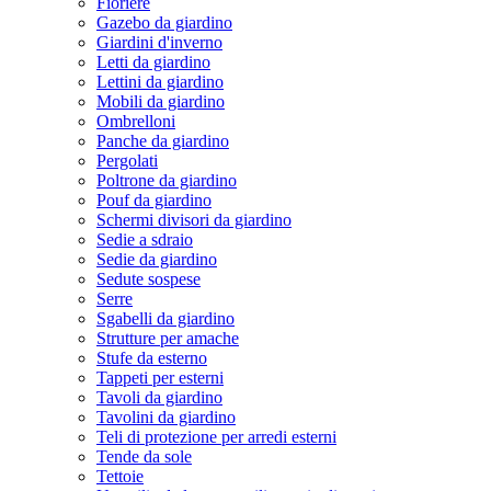
Fioriere
Gazebo da giardino
Giardini d'inverno
Letti da giardino
Lettini da giardino
Mobili da giardino
Ombrelloni
Panche da giardino
Pergolati
Poltrone da giardino
Pouf da giardino
Schermi divisori da giardino
Sedie a sdraio
Sedie da giardino
Sedute sospese
Serre
Sgabelli da giardino
Strutture per amache
Stufe da esterno
Tappeti per esterni
Tavoli da giardino
Tavolini da giardino
Teli di protezione per arredi esterni
Tende da sole
Tettoie