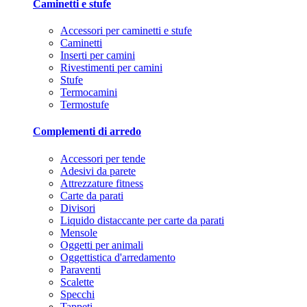
Caminetti e stufe
Accessori per caminetti e stufe
Caminetti
Inserti per camini
Rivestimenti per camini
Stufe
Termocamini
Termostufe
Complementi di arredo
Accessori per tende
Adesivi da parete
Attrezzature fitness
Carte da parati
Divisori
Liquido distaccante per carte da parati
Mensole
Oggetti per animali
Oggettistica d'arredamento
Paraventi
Scalette
Specchi
Tappeti