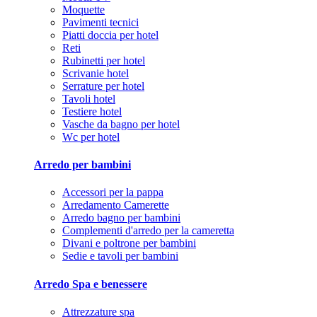
Moquette
Pavimenti tecnici
Piatti doccia per hotel
Reti
Rubinetti per hotel
Scrivanie hotel
Serrature per hotel
Tavoli hotel
Testiere hotel
Vasche da bagno per hotel
Wc per hotel
Arredo per bambini
Accessori per la pappa
Arredamento Camerette
Arredo bagno per bambini
Complementi d'arredo per la cameretta
Divani e poltrone per bambini
Sedie e tavoli per bambini
Arredo Spa e benessere
Attrezzature spa