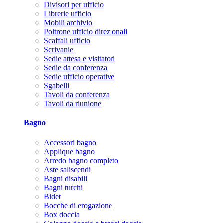
Divisori per ufficio
Librerie ufficio
Mobili archivio
Poltrone ufficio direzionali
Scaffali ufficio
Scrivanie
Sedie attesa e visitatori
Sedie da conferenza
Sedie ufficio operative
Sgabelli
Tavoli da conferenza
Tavoli da riunione
Bagno
Accessori bagno
Applique bagno
Arredo bagno completo
Aste saliscendi
Bagni disabili
Bagni turchi
Bidet
Bocche di erogazione
Box doccia