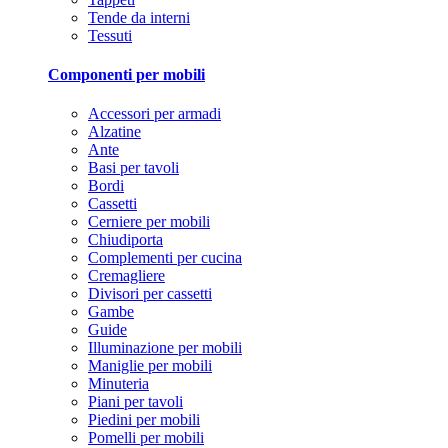
Tende da interni
Tessuti
Componenti per mobili
Accessori per armadi
Alzatine
Ante
Basi per tavoli
Bordi
Cassetti
Cerniere per mobili
Chiudiporta
Complementi per cucina
Cremagliere
Divisori per cassetti
Gambe
Guide
Illuminazione per mobili
Maniglie per mobili
Minuteria
Piani per tavoli
Piedini per mobili
Pomelli per mobili