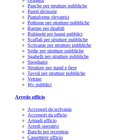
Orinatoi
Panche per strutture pubbliche
Pareti divisorie
Piattaforme elevatrici
Poltrone per strutture pubbliche
Rampe per disabili
Rubinetti per bagni pubblici
Scaffali per strutture pubbliche
Scrivanie per strutture pubbliche
Sedie per strutture pubbliche
Sgabelli per strutture pubbliche
Spogliatoi
Strutture per stand e fiere
Tavoli per strutture pubbliche
Vetrine
Wc pubblici
Arredo ufficio
Accessori da scrivania
Accessori da ufficio
Armadi ufficio
Arredi operativi
Banchi per reception
Cassettiere ufficio