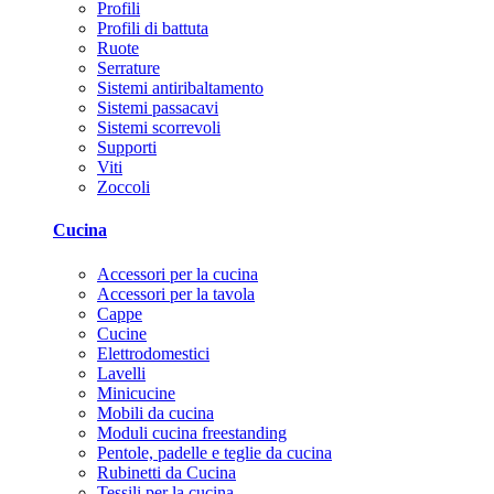
Profili
Profili di battuta
Ruote
Serrature
Sistemi antiribaltamento
Sistemi passacavi
Sistemi scorrevoli
Supporti
Viti
Zoccoli
Cucina
Accessori per la cucina
Accessori per la tavola
Cappe
Cucine
Elettrodomestici
Lavelli
Minicucine
Mobili da cucina
Moduli cucina freestanding
Pentole, padelle e teglie da cucina
Rubinetti da Cucina
Tessili per la cucina