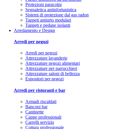
Protezioni paracolpi
Segnaletica antinfortunistica
Sistemi di protezione dal gas radon
Tappeti antiurto modulari
Tappeti e pedane isolanti
Arredamento e Design
Arredi per negozi
Arredi per negozi
Attrezzature lavanderie
Attrezzature negozi alimentari
Attrezzature per parrucchieri
Attrezzature saloni di bellezza
Espositori per negozi
Arredi per ristoranti e bar
Armadi riscaldati
Banconi bar
Cantinette
Cappe professionali
Carrelli servizio
Cottura professionale