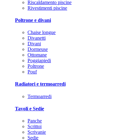
Riscaldamento piscine
Rivestimenti piscine
Poltrone e divani
Chaise longue
Divanetti
Divani
Dormeuse
Ottomane
Poggiapiedi
Poltrone
Pouf
Radiatori e termoarredi
Termoarredi
Tavoli e Sedie
Panche
Scrittoi
Scrivanie
Sedie