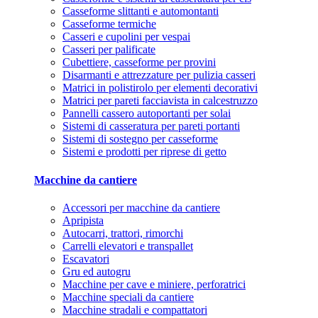
Casseforme slittanti e automontanti
Casseforme termiche
Casseri e cupolini per vespai
Casseri per palificate
Cubettiere, casseforme per provini
Disarmanti e attrezzature per pulizia casseri
Matrici in polistirolo per elementi decorativi
Matrici per pareti facciavista in calcestruzzo
Pannelli cassero autoportanti per solai
Sistemi di casseratura per pareti portanti
Sistemi di sostegno per casseforme
Sistemi e prodotti per riprese di getto
Macchine da cantiere
Accessori per macchine da cantiere
Apripista
Autocarri, trattori, rimorchi
Carrelli elevatori e transpallet
Escavatori
Gru ed autogru
Macchine per cave e miniere, perforatrici
Macchine speciali da cantiere
Macchine stradali e compattatori