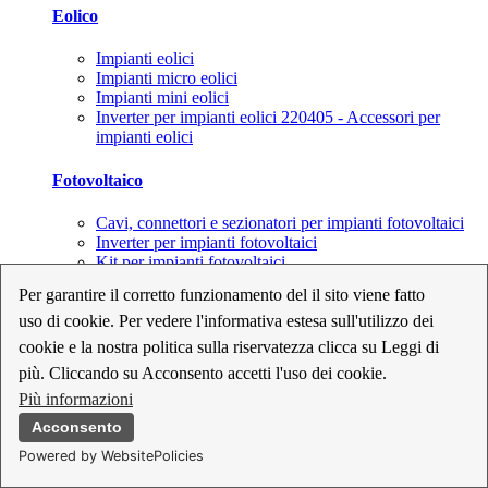
Eolico
Impianti eolici
Impianti micro eolici
Impianti mini eolici
Inverter per impianti eolici 220405 - Accessori per
impianti eolici
Fotovoltaico
Cavi, connettori e sezionatori per impianti fotovoltaici
Inverter per impianti fotovoltaici
Kit per impianti fotovoltaici
Moduli fotovoltaici
Per garantire il corretto funzionamento del il sito viene fatto
Sistemi di monitoraggio per impianti fotovoltaici
uso di cookie. Per vedere l'informativa estesa sull'utilizzo dei
Strumenti di collaudo e configurazione per impianti
fotovoltaici
cookie e la nostra politica sulla riservatezza clicca su Leggi di
Supporti per impianti fotovoltaici
più. Cliccando su Acconsento accetti l'uso dei cookie.
Più informazioni
Geotermia
Acconsento
Impianti aerotermici aria-acqua
Powered by WebsitePolicies
Impianti geotermici
Pompe di calore e terminali geotermici