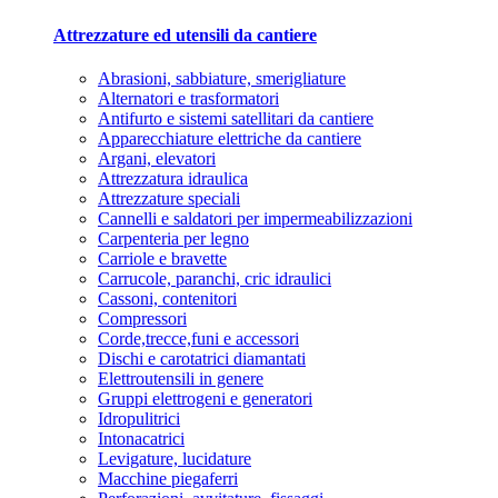
Attrezzature ed utensili da cantiere
Abrasioni, sabbiature, smerigliature
Alternatori e trasformatori
Antifurto e sistemi satellitari da cantiere
Apparecchiature elettriche da cantiere
Argani, elevatori
Attrezzatura idraulica
Attrezzature speciali
Cannelli e saldatori per impermeabilizzazioni
Carpenteria per legno
Carriole e bravette
Carrucole, paranchi, cric idraulici
Cassoni, contenitori
Compressori
Corde,trecce,funi e accessori
Dischi e carotatrici diamantati
Elettroutensili in genere
Gruppi elettrogeni e generatori
Idropulitrici
Intonacatrici
Levigature, lucidature
Macchine piegaferri