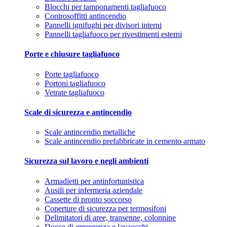
Blocchi per tamponamenti tagliafuoco
Controsoffitti antincendio
Pannelli ignifughi per divisori interni
Pannelli tagliafuoco per rivestimenti esterni
Porte e chiusure tagliafuoco
Porte tagliafuoco
Portoni tagliafuoco
Vetrate tagliafuoco
Scale di sicurezza e antincendio
Scale antincendio metalliche
Scale antincendio prefabbricate in cemento armato
Sicurezza sul lavoro e negli ambienti
Armadietti per antinfortunistica
Ausili per infermeria aziendale
Cassette di pronto soccorso
Coperture di sicurezza per termosifoni
Delimitatori di aree, transenne, colonnine
Docce di emergenza e lavaocchi