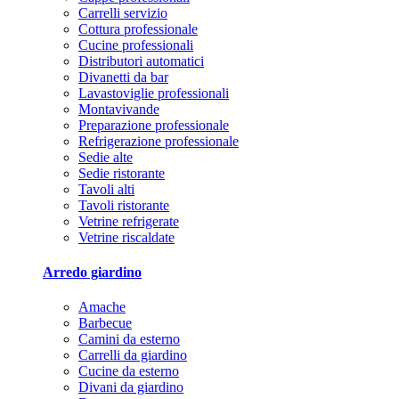
Carrelli servizio
Cottura professionale
Cucine professionali
Distributori automatici
Divanetti da bar
Lavastoviglie professionali
Montavivande
Preparazione professionale
Refrigerazione professionale
Sedie alte
Sedie ristorante
Tavoli alti
Tavoli ristorante
Vetrine refrigerate
Vetrine riscaldate
Arredo giardino
Amache
Barbecue
Camini da esterno
Carrelli da giardino
Cucine da esterno
Divani da giardino