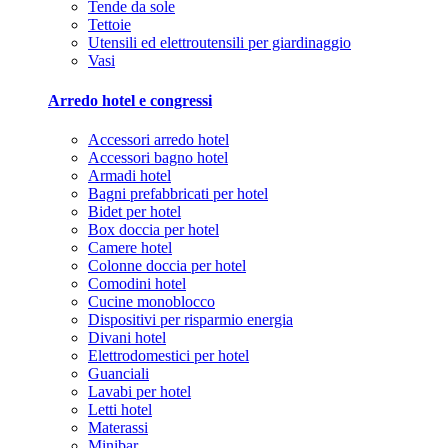
Tende da sole
Tettoie
Utensili ed elettroutensili per giardinaggio
Vasi
Arredo hotel e congressi
Accessori arredo hotel
Accessori bagno hotel
Armadi hotel
Bagni prefabbricati per hotel
Bidet per hotel
Box doccia per hotel
Camere hotel
Colonne doccia per hotel
Comodini hotel
Cucine monoblocco
Dispositivi per risparmio energia
Divani hotel
Elettrodomestici per hotel
Guanciali
Lavabi per hotel
Letti hotel
Materassi
Minibar