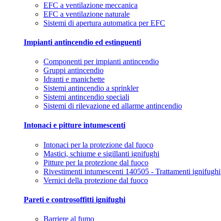
EFC a ventilazione meccanica
EFC a ventilazione naturale
Sistemi di apertura automatica per EFC
Impianti antincendio ed estinguenti
Componenti per impianti antincendio
Gruppi antincendio
Idranti e manichette
Sistemi antincendio a sprinkler
Sistemi antincendio speciali
Sistemi di rilevazione ed allarme antincendio
Intonaci e pitture intumescenti
Intonaci per la protezione dal fuoco
Mastici, schiume e sigillanti ignifughi
Pitture per la protezione dal fuoco
Rivestimenti intumescenti 140505 - Trattamenti ignifughi
Vernici della protezione dal fuoco
Pareti e controsoffitti ignifughi
Barriere al fumo