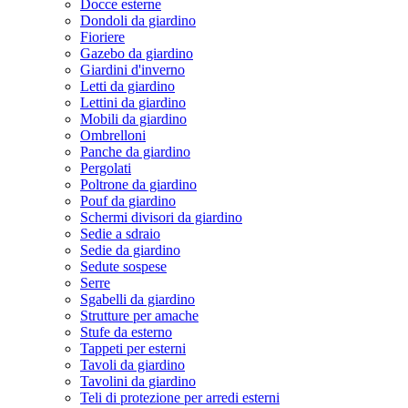
Docce esterne
Dondoli da giardino
Fioriere
Gazebo da giardino
Giardini d'inverno
Letti da giardino
Lettini da giardino
Mobili da giardino
Ombrelloni
Panche da giardino
Pergolati
Poltrone da giardino
Pouf da giardino
Schermi divisori da giardino
Sedie a sdraio
Sedie da giardino
Sedute sospese
Serre
Sgabelli da giardino
Strutture per amache
Stufe da esterno
Tappeti per esterni
Tavoli da giardino
Tavolini da giardino
Teli di protezione per arredi esterni