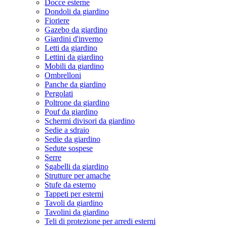
Docce esterne
Dondoli da giardino
Fioriere
Gazebo da giardino
Giardini d'inverno
Letti da giardino
Lettini da giardino
Mobili da giardino
Ombrelloni
Panche da giardino
Pergolati
Poltrone da giardino
Pouf da giardino
Schermi divisori da giardino
Sedie a sdraio
Sedie da giardino
Sedute sospese
Serre
Sgabelli da giardino
Strutture per amache
Stufe da esterno
Tappeti per esterni
Tavoli da giardino
Tavolini da giardino
Teli di protezione per arredi esterni