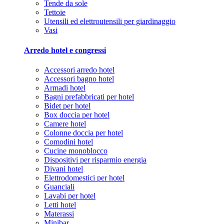
Tende da sole
Tettoie
Utensili ed elettroutensili per giardinaggio
Vasi
Arredo hotel e congressi
Accessori arredo hotel
Accessori bagno hotel
Armadi hotel
Bagni prefabbricati per hotel
Bidet per hotel
Box doccia per hotel
Camere hotel
Colonne doccia per hotel
Comodini hotel
Cucine monoblocco
Dispositivi per risparmio energia
Divani hotel
Elettrodomestici per hotel
Guanciali
Lavabi per hotel
Letti hotel
Materassi
Minibar