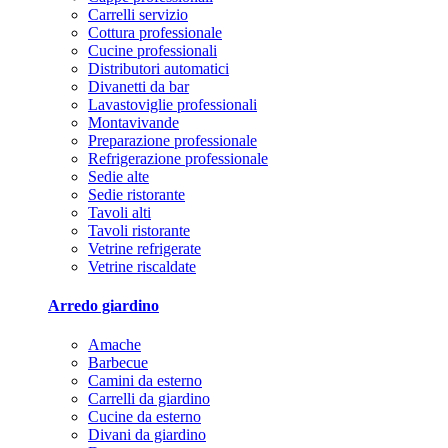
Carrelli servizio
Cottura professionale
Cucine professionali
Distributori automatici
Divanetti da bar
Lavastoviglie professionali
Montavivande
Preparazione professionale
Refrigerazione professionale
Sedie alte
Sedie ristorante
Tavoli alti
Tavoli ristorante
Vetrine refrigerate
Vetrine riscaldate
Arredo giardino
Amache
Barbecue
Camini da esterno
Carrelli da giardino
Cucine da esterno
Divani da giardino