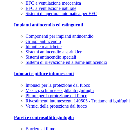
EFC a ventilazione meccanica
EFC a ventilazione naturale
Sistemi di apertura automatica per EFC
Impianti antincendio ed estinguenti
Componenti per impianti antincendio
Gruppi antincendio
Idranti e manichette
Sistemi antincendio a sprinkler
Sistemi antincendio speciali
Sistemi di rilevazione ed allarme antincendio
Intonaci e pitture intumescenti
Intonaci per la protezione dal fuoco
Mastici, schiume e sigillanti ignifughi
Pitture per la protezione dal fuoco
Rivestimenti intumescenti 140505 - Trattamenti ignifughi
Vernici della protezione dal fuoco
Pareti e controsoffitti ignifughi
Barriere al fumo