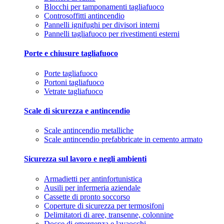
Blocchi per tamponamenti tagliafuoco
Controsoffitti antincendio
Pannelli ignifughi per divisori interni
Pannelli tagliafuoco per rivestimenti esterni
Porte e chiusure tagliafuoco
Porte tagliafuoco
Portoni tagliafuoco
Vetrate tagliafuoco
Scale di sicurezza e antincendio
Scale antincendio metalliche
Scale antincendio prefabbricate in cemento armato
Sicurezza sul lavoro e negli ambienti
Armadietti per antinfortunistica
Ausili per infermeria aziendale
Cassette di pronto soccorso
Coperture di sicurezza per termosifoni
Delimitatori di aree, transenne, colonnine
Docce di emergenza e lavaocchi