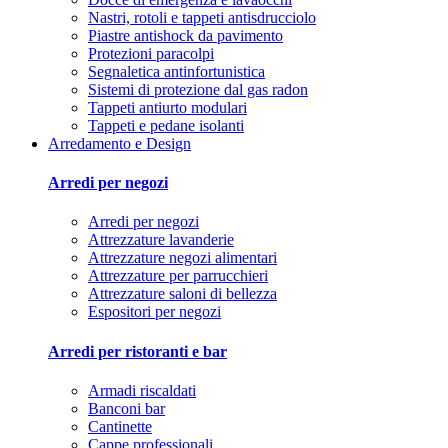
Nastri, rotoli e tappeti antisdrucciolo
Piastre antishock da pavimento
Protezioni paracolpi
Segnaletica antinfortunistica
Sistemi di protezione dal gas radon
Tappeti antiurto modulari
Tappeti e pedane isolanti
Arredamento e Design
Arredi per negozi
Arredi per negozi
Attrezzature lavanderie
Attrezzature negozi alimentari
Attrezzature per parrucchieri
Attrezzature saloni di bellezza
Espositori per negozi
Arredi per ristoranti e bar
Armadi riscaldati
Banconi bar
Cantinette
Cappe professionali