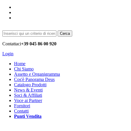
Cerca
Contattaci
+39 045 86 00 920
Login
Home
Chi Siamo
Assetto e Organigramma
Cos'è Panorama Deus
Catalogo Prodotti
News & Eventi
Soci & Affiliati
Voce ai Partner
Fornitori
Contatti
Punti Vendita