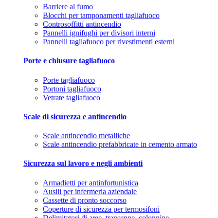
Barriere al fumo
Blocchi per tamponamenti tagliafuoco
Controsoffitti antincendio
Pannelli ignifughi per divisori interni
Pannelli tagliafuoco per rivestimenti esterni
Porte e chiusure tagliafuoco
Porte tagliafuoco
Portoni tagliafuoco
Vetrate tagliafuoco
Scale di sicurezza e antincendio
Scale antincendio metalliche
Scale antincendio prefabbricate in cemento armato
Sicurezza sul lavoro e negli ambienti
Armadietti per antinfortunistica
Ausili per infermeria aziendale
Cassette di pronto soccorso
Coperture di sicurezza per termosifoni
Delimitatori di aree, transenne, colonnine