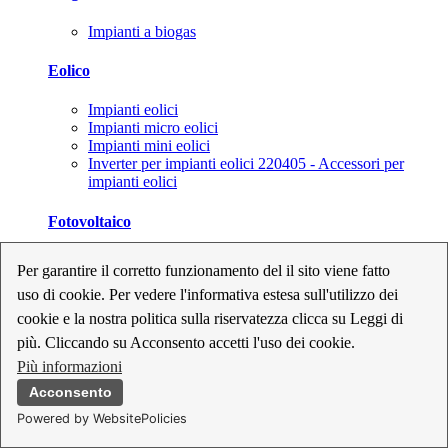
Impianti a biogas
Eolico
Impianti eolici
Impianti micro eolici
Impianti mini eolici
Inverter per impianti eolici 220405 - Accessori per
impianti eolici
Fotovoltaico
Cavi, connettori e sezionatori per impianti fotovoltaici
Per garantire il corretto funzionamento del il sito viene fatto
Inverter per impianti fotovoltaici
uso di cookie. Per vedere l'informativa estesa sull'utilizzo dei
Kit per impianti fotovoltaici
Moduli fotovoltaici
cookie e la nostra politica sulla riservatezza clicca su Leggi di
Sistemi di monitoraggio per impianti fotovoltaici
più. Cliccando su Acconsento accetti l'uso dei cookie.
Strumenti di collaudo e configurazione per impianti
Più informazioni
fotovoltaici
Supporti per impianti fotovoltaici
Acconsento
Powered by WebsitePolicies
Geotermia