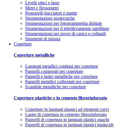
Livelli ottici e laser
Metri e flessometri
Pennarelli,tracciatori e matite
Strumentazioni geotecniche
Strumentazioni per fotogrammetria digitale
Strumentazioni per il telerilevamento satellitare
Strumentazioni per prove di carico e collaudi
Strumenti di misura
Coperture
Coperture metalliche
Laminati metallici continui per coperture
Pannelli compositi per coperture
Pannelli e lastre metalliche per coperture
Pannelli metallici coibentati per coperture
Scandole metalliche per coperture
Coperture plastiche e in cemento fibrorinforzato
Coperture in laminati plastici ad elementi curvi
Lastre di copertura in cemento fibrorinforzato
Pannelli di copertura in laminati plastici opachi
Pannelli di copertura in laminati plastici traslucidi