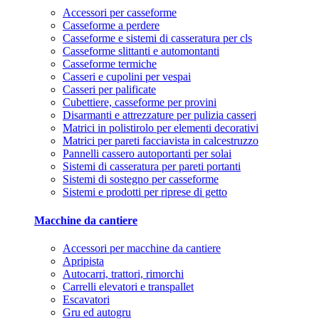
Accessori per casseforme
Casseforme a perdere
Casseforme e sistemi di casseratura per cls
Casseforme slittanti e automontanti
Casseforme termiche
Casseri e cupolini per vespai
Casseri per palificate
Cubettiere, casseforme per provini
Disarmanti e attrezzature per pulizia casseri
Matrici in polistirolo per elementi decorativi
Matrici per pareti facciavista in calcestruzzo
Pannelli cassero autoportanti per solai
Sistemi di casseratura per pareti portanti
Sistemi di sostegno per casseforme
Sistemi e prodotti per riprese di getto
Macchine da cantiere
Accessori per macchine da cantiere
Apripista
Autocarri, trattori, rimorchi
Carrelli elevatori e transpallet
Escavatori
Gru ed autogru