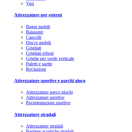
Vasi
Attrezzature per esterni
Bagni mobili
Balaustre
Cancelli
Docce mobili
Grigliati
Grigliati erbosi
Griglie per verde verticale
Paletti e saette
Recinzioni
Attrezzature sportive e parchi gioco
Attrezzature parco giochi
Attrezzature sportive
Pavimentazioni sportive
Attrezzature stradali
Attrezzature stradali
Barriere acustiche stradali