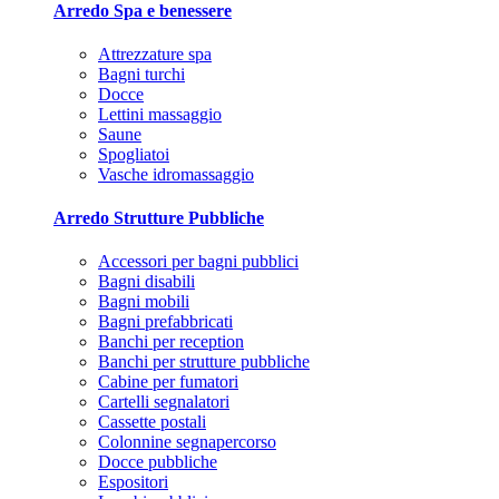
Arredo Spa e benessere
Attrezzature spa
Bagni turchi
Docce
Lettini massaggio
Saune
Spogliatoi
Vasche idromassaggio
Arredo Strutture Pubbliche
Accessori per bagni pubblici
Bagni disabili
Bagni mobili
Bagni prefabbricati
Banchi per reception
Banchi per strutture pubbliche
Cabine per fumatori
Cartelli segnalatori
Cassette postali
Colonnine segnapercorso
Docce pubbliche
Espositori