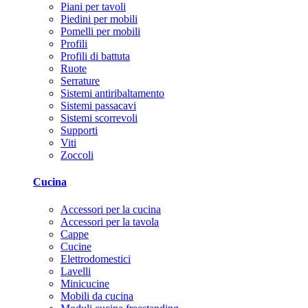
Piani per tavoli
Piedini per mobili
Pomelli per mobili
Profili
Profili di battuta
Ruote
Serrature
Sistemi antiribaltamento
Sistemi passacavi
Sistemi scorrevoli
Supporti
Viti
Zoccoli
Cucina
Accessori per la cucina
Accessori per la tavola
Cappe
Cucine
Elettrodomestici
Lavelli
Minicucine
Mobili da cucina