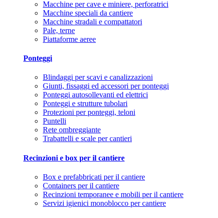
Macchine per cave e miniere, perforatrici
Macchine speciali da cantiere
Macchine stradali e compattatori
Pale, terne
Piattaforme aeree
Ponteggi
Blindaggi per scavi e canalizzazioni
Giunti, fissaggi ed accessori per ponteggi
Ponteggi autosollevanti ed elettrici
Ponteggi e strutture tubolari
Protezioni per ponteggi, teloni
Puntelli
Rete ombreggiante
Trabattelli e scale per cantieri
Recinzioni e box per il cantiere
Box e prefabbricati per il cantiere
Containers per il cantiere
Recinzioni temporanee e mobili per il cantiere
Servizi igienici monoblocco per cantiere