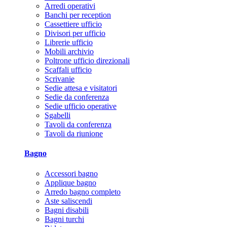
Arredi operativi
Banchi per reception
Cassettiere ufficio
Divisori per ufficio
Librerie ufficio
Mobili archivio
Poltrone ufficio direzionali
Scaffali ufficio
Scrivanie
Sedie attesa e visitatori
Sedie da conferenza
Sedie ufficio operative
Sgabelli
Tavoli da conferenza
Tavoli da riunione
Bagno
Accessori bagno
Applique bagno
Arredo bagno completo
Aste saliscendi
Bagni disabili
Bagni turchi