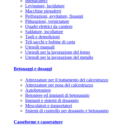
Intonacatrici
Levigature, lucidature
Macchine piegaferri
Perforazioni, avvitature, fissaggi
Pitturazioni, verniciature
Quadri elettrici da cantiere
Saldature, incollature
Tagli e demolizioni
Teli,sacchi e bobine di carta
Utensili manuali
Utensili per la lavorazione del legno
Utensili per la lavorazione del metallo
Betonaggi e dosaggi
Attrezzature per il trattamento del calcestruzzo
Attrezzature per posa del calcestruzzo
Autobetoniere
Betoniere ed impianti di betonaggio
Impianti e sistemi di dosaggio
Mescolatori e trasportatori
Sistemi di controllo per dosaggio e betonaggio
Casseforme e casserature