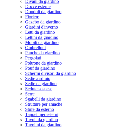
Divani da giardino
Docce esterne
Dondoli da giardino
Fioriere
Gazebo da giardino
Giardini d'inverno
Letti da giardino
Lettini da giardino
Mobili da giardino
Ombrelloni
Panche da giardino
Pergolati
Poltrone da giardino
Pouf da giardino
Schermi divisori da giardino
Sedie a sdraio
Sedie da giardino
Sedute sospese
Serre
Sgabelli da giardino
Strutture per amache
Stufe da esterno
Tappeti per esterni
Tavoli da giardino
Tavolini da giardino