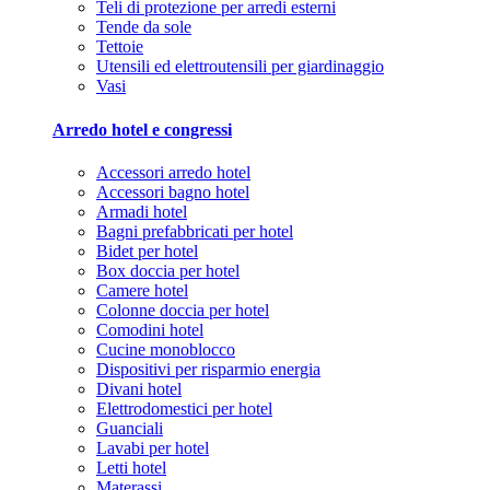
Teli di protezione per arredi esterni
Tende da sole
Tettoie
Utensili ed elettroutensili per giardinaggio
Vasi
Arredo hotel e congressi
Accessori arredo hotel
Accessori bagno hotel
Armadi hotel
Bagni prefabbricati per hotel
Bidet per hotel
Box doccia per hotel
Camere hotel
Colonne doccia per hotel
Comodini hotel
Cucine monoblocco
Dispositivi per risparmio energia
Divani hotel
Elettrodomestici per hotel
Guanciali
Lavabi per hotel
Letti hotel
Materassi