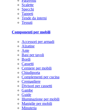
Paraventi
Scalette
Specchi
Tappeti
Tende da interni
Tessuti
Componenti per mobili
Accessori per armadi
Alzatine
Ante
Basi per tavoli
Bordi
Cassetti
Cerniere per mobili
Chiudiporta
Complementi per cucina
Cremagliere
Divisori per cassetti
Gambe
Guide
Illuminazione per mobili
Maniglie per mobili
Minuteria