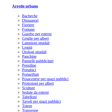
Arredo urbano
Bacheche
Dissuasori
Fioriere
Fontane
Gazebo per esterni
Griglie per alberi
Lampioni stradali
Leggii
Orologi stradali
Panchine
Pannelli pubblicitari
Pensiline
Portabici
Portarifiuti
Posacenere per spazi pubblici
Protezioni per alberi
Sculture
Sedute da esterni
Tabelloni
Tavoli per spazi pubblici
Totem
Transenne