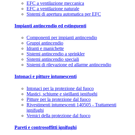
EFC a ventilazione meccanica
EFC a ventilazione naturale
Sistemi di apertura automatica per EFC
Impianti antincendio ed estinguenti
Componenti per impianti antincendio
Gruppi antincendio
Idranti e manichette
Sistemi antincendio a sprinkler
Sistemi antincendio speciali
Sistemi di rilevazione ed allarme antincendio
Intonaci e pitture intumescenti
Intonaci per la protezione dal fuoco
Mastici, schiume e sigillanti ignifughi
Pitture per la protezione dal fuoco
Rivestimenti intumescenti 140505 - Trattamenti
ignifughi
Vernici della protezione dal fuoco
Pareti e controsoffitti ignifughi