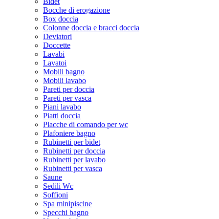
Bidet
Bocche di erogazione
Box doccia
Colonne doccia e bracci doccia
Deviatori
Doccette
Lavabi
Lavatoi
Mobili bagno
Mobili lavabo
Pareti per doccia
Pareti per vasca
Piani lavabo
Piatti doccia
Placche di comando per wc
Plafoniere bagno
Rubinetti per bidet
Rubinetti per doccia
Rubinetti per lavabo
Rubinetti per vasca
Saune
Sedili Wc
Soffioni
Spa minipiscine
Specchi bagno