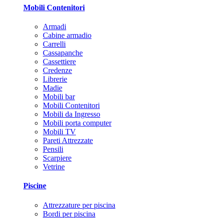
Mobili Contenitori
Armadi
Cabine armadio
Carrelli
Cassapanche
Cassettiere
Credenze
Librerie
Madie
Mobili bar
Mobili Contenitori
Mobili da Ingresso
Mobili porta computer
Mobili TV
Pareti Attrezzate
Pensili
Scarpiere
Vetrine
Piscine
Attrezzature per piscina
Bordi per piscina