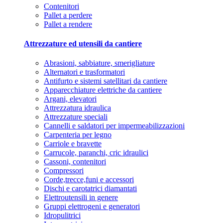
Contenitori
Pallet a perdere
Pallet a rendere
Attrezzature ed utensili da cantiere
Abrasioni, sabbiature, smerigliature
Alternatori e trasformatori
Antifurto e sistemi satellitari da cantiere
Apparecchiature elettriche da cantiere
Argani, elevatori
Attrezzatura idraulica
Attrezzature speciali
Cannelli e saldatori per impermeabilizzazioni
Carpenteria per legno
Carriole e bravette
Carrucole, paranchi, cric idraulici
Cassoni, contenitori
Compressori
Corde,trecce,funi e accessori
Dischi e carotatrici diamantati
Elettroutensili in genere
Gruppi elettrogeni e generatori
Idropulitrici