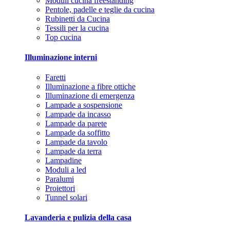
Moduli cucina freestanding
Pentole, padelle e teglie da cucina
Rubinetti da Cucina
Tessili per la cucina
Top cucina
Illuminazione interni
Faretti
Illuminazione a fibre ottiche
Illuminazione di emergenza
Lampade a sospensione
Lampade da incasso
Lampade da parete
Lampade da soffitto
Lampade da tavolo
Lampade da terra
Lampadine
Moduli a led
Paralumi
Proiettori
Tunnel solari
Lavanderia e pulizia della casa