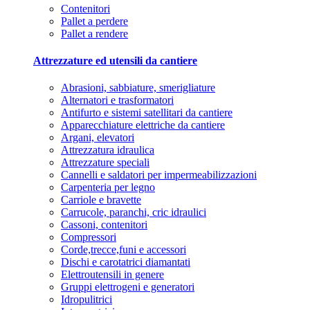
Contenitori
Pallet a perdere
Pallet a rendere
Attrezzature ed utensili da cantiere
Abrasioni, sabbiature, smerigliature
Alternatori e trasformatori
Antifurto e sistemi satellitari da cantiere
Apparecchiature elettriche da cantiere
Argani, elevatori
Attrezzatura idraulica
Attrezzature speciali
Cannelli e saldatori per impermeabilizzazioni
Carpenteria per legno
Carriole e bravette
Carrucole, paranchi, cric idraulici
Cassoni, contenitori
Compressori
Corde,trecce,funi e accessori
Dischi e carotatrici diamantati
Elettroutensili in genere
Gruppi elettrogeni e generatori
Idropulitrici