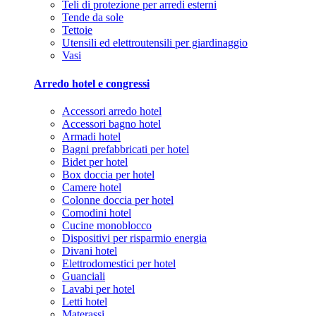
Teli di protezione per arredi esterni
Tende da sole
Tettoie
Utensili ed elettroutensili per giardinaggio
Vasi
Arredo hotel e congressi
Accessori arredo hotel
Accessori bagno hotel
Armadi hotel
Bagni prefabbricati per hotel
Bidet per hotel
Box doccia per hotel
Camere hotel
Colonne doccia per hotel
Comodini hotel
Cucine monoblocco
Dispositivi per risparmio energia
Divani hotel
Elettrodomestici per hotel
Guanciali
Lavabi per hotel
Letti hotel
Materassi