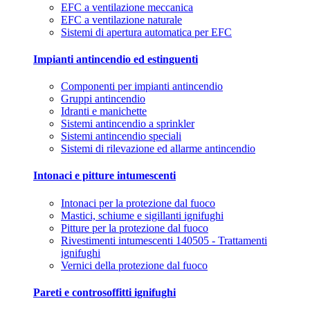
EFC a ventilazione meccanica
EFC a ventilazione naturale
Sistemi di apertura automatica per EFC
Impianti antincendio ed estinguenti
Componenti per impianti antincendio
Gruppi antincendio
Idranti e manichette
Sistemi antincendio a sprinkler
Sistemi antincendio speciali
Sistemi di rilevazione ed allarme antincendio
Intonaci e pitture intumescenti
Intonaci per la protezione dal fuoco
Mastici, schiume e sigillanti ignifughi
Pitture per la protezione dal fuoco
Rivestimenti intumescenti 140505 - Trattamenti
ignifughi
Vernici della protezione dal fuoco
Pareti e controsoffitti ignifughi