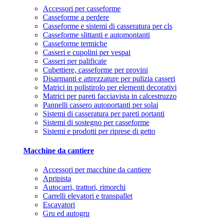
Accessori per casseforme
Casseforme a perdere
Casseforme e sistemi di casseratura per cls
Casseforme slittanti e automontanti
Casseforme termiche
Casseri e cupolini per vespai
Casseri per palificate
Cubettiere, casseforme per provini
Disarmanti e attrezzature per pulizia casseri
Matrici in polistirolo per elementi decorativi
Matrici per pareti facciavista in calcestruzzo
Pannelli cassero autoportanti per solai
Sistemi di casseratura per pareti portanti
Sistemi di sostegno per casseforme
Sistemi e prodotti per riprese di getto
Macchine da cantiere
Accessori per macchine da cantiere
Apripista
Autocarri, trattori, rimorchi
Carrelli elevatori e transpallet
Escavatori
Gru ed autogru