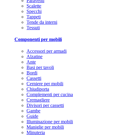
Paraventi
Scalette
Specchi
Tappeti
Tende da interni
Tessuti
Componenti per mobili
Accessori per armadi
Alzatine
Ante
Basi per tavoli
Bordi
Cassetti
Cerniere per mobili
Chiudiporta
Complementi per cucina
Cremagliere
Divisori per cassetti
Gambe
Guide
Illuminazione per mobili
Maniglie per mobili
Minuteria