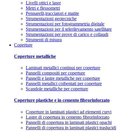
Livelli ottici e laser
Metri e flessometri
Pennarelli,tracciatori e matite
Strumentazioni geotecniche
Strumentazioni per fotogrammetria digitale
Strumentazioni per il telerilevamento satellitare
Strumentazioni per prove di carico e collaudi
Strumenti di misura
Coperture
Coperture metalliche
Laminati metallici continui per coperture
Pannelli compositi per coperture
Pannelli e lastre metalliche per coperture
Pannelli metallici coibentati per coperture
Scandole metalliche per coperture
Coperture plastiche e in cemento fibrorinforzato
Coperture in laminati plastici ad elementi curvi
Lastre di copertura in cemento fibrorinforzato
Pannelli di copertura in laminati plastici opachi
Pannelli di copertura in laminati plastici traslucidi