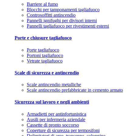
Barriere al fumo
Blocchi per tamponamenti tagliafuoco
Controsoffitti antincendio
Pannelli ignifughi per divisori interni
Pannelli tagliafuoco per rivestimenti esterni
Porte e chiusure tagliafuoco
Porte tagliafuoco
Portoni tagliafuoco
Vetrate tagliafuoco
Scale di sicurezza e antincendio
Scale antincendio metalliche
Scale antincendio prefabbricate in cemento armato
Sicurezza sul lavoro e negli ambienti
Armadietti per antinfortunistica
Ausili per infermeria aziendale
Cassette di pronto soccorso
Coperture di sicurezza per termosifoni
Delimitatori di aree, transenne, colonnine