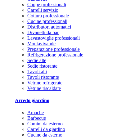
Cappe professionali
Carrelli servizio
Cottura professionale
Cucine professionali
Distributori automatici
Divanetti da bar
Lavastoviglie professionali
Montavivande
Preparazione professionale
Refrigerazione professionale
Sedie alte
Sedie ristorante
Tavoli alti
Tavoli ristorante
Vetrine refrigerate
Vetrine riscaldate
Arredo giardino
Amache
Barbecue
Camini da esterno
Carrelli da giardino
Cucine da esterno