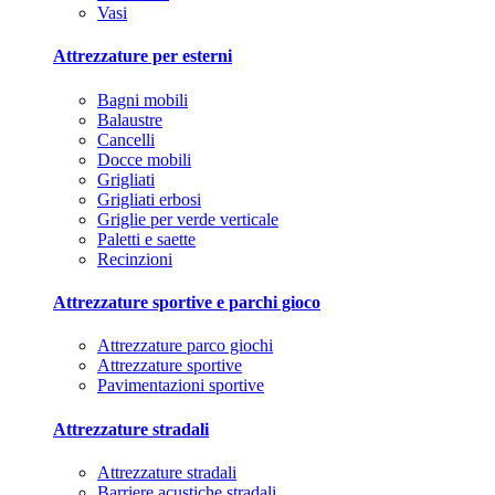
Vasi
Attrezzature per esterni
Bagni mobili
Balaustre
Cancelli
Docce mobili
Grigliati
Grigliati erbosi
Griglie per verde verticale
Paletti e saette
Recinzioni
Attrezzature sportive e parchi gioco
Attrezzature parco giochi
Attrezzature sportive
Pavimentazioni sportive
Attrezzature stradali
Attrezzature stradali
Barriere acustiche stradali