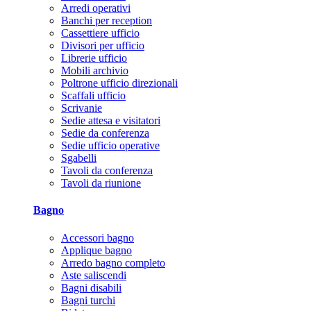
Arredi operativi
Banchi per reception
Cassettiere ufficio
Divisori per ufficio
Librerie ufficio
Mobili archivio
Poltrone ufficio direzionali
Scaffali ufficio
Scrivanie
Sedie attesa e visitatori
Sedie da conferenza
Sedie ufficio operative
Sgabelli
Tavoli da conferenza
Tavoli da riunione
Bagno
Accessori bagno
Applique bagno
Arredo bagno completo
Aste saliscendi
Bagni disabili
Bagni turchi