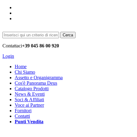
Cerca
Contattaci
+39 045 86 00 920
Login
Home
Chi Siamo
Assetto e Organigramma
Cos'è Panorama Deus
Catalogo Prodotti
News & Eventi
Soci & Affiliati
Voce ai Partner
Fornitori
Contatti
Punti Vendita