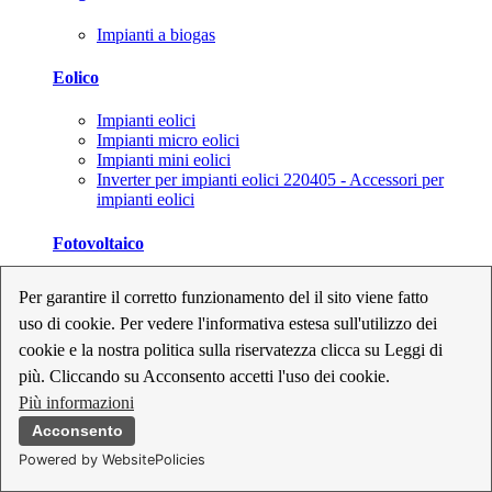
Impianti a biogas
Eolico
Impianti eolici
Impianti micro eolici
Impianti mini eolici
Inverter per impianti eolici 220405 - Accessori per
impianti eolici
Fotovoltaico
Cavi, connettori e sezionatori per impianti fotovoltaici
Per garantire il corretto funzionamento del il sito viene fatto
Inverter per impianti fotovoltaici
uso di cookie. Per vedere l'informativa estesa sull'utilizzo dei
Kit per impianti fotovoltaici
Moduli fotovoltaici
cookie e la nostra politica sulla riservatezza clicca su Leggi di
Sistemi di monitoraggio per impianti fotovoltaici
più. Cliccando su Acconsento accetti l'uso dei cookie.
Strumenti di collaudo e configurazione per impianti
Più informazioni
fotovoltaici
Supporti per impianti fotovoltaici
Acconsento
Powered by WebsitePolicies
Geotermia