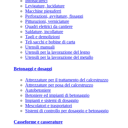
Intonacatrici
Levigature, lucidature
Macchine piegaferri
Perforazioni, avvitature, fissaggi
Pitturazioni, verniciature
Quadri elettrici da cantiere
Saldature, incollature
Tagli e demolizioni
Teli,sacchi e bobine di carta
Utensili manuali
Utensili per la lavorazione del legno
Utensili per la lavorazione del metallo
Betonaggi e dosaggi
Attrezzature per il trattamento del calcestruzzo
Attrezzature per posa del calcestruzzo
Autobetoniere
Betoniere ed impianti di betonaggio
Impianti e sistemi di dosaggio
Mescolatori e trasportatori
Sistemi di controllo per dosaggio e betonaggio
Casseforme e casserature