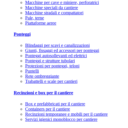
Macchine per cave e miniere, perforatrici
Macchine speciali da cantiere
Macchine stradali e compattatori
Pale, terne
Piattaforme aeree
Ponteggi
Blindaggi per scavi e canalizzazioni
Giunti, fissaggi ed accessori per ponteggi
Ponteggi autosollevanti ed elettrici
Ponteggi e strutture tubolari
Protezioni per ponteggi, teloni
Puntelli
Rete ombreggiante
Trabattelli e scale per cantieri
Recinzioni e box per il cantiere
Box e prefabbricati per il cantiere
Containers per il cantiere
Recinzioni temporanee e mobili per il cantiere
Servizi igienici monoblocco per cantiere