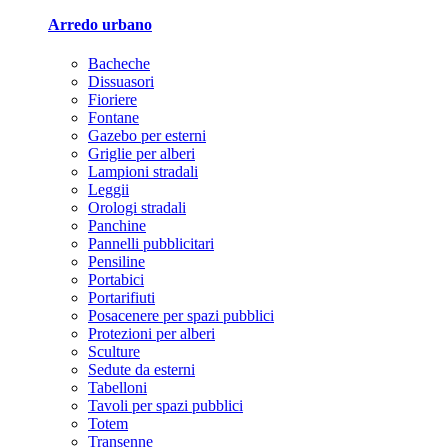
Arredo urbano
Bacheche
Dissuasori
Fioriere
Fontane
Gazebo per esterni
Griglie per alberi
Lampioni stradali
Leggii
Orologi stradali
Panchine
Pannelli pubblicitari
Pensiline
Portabici
Portarifiuti
Posacenere per spazi pubblici
Protezioni per alberi
Sculture
Sedute da esterni
Tabelloni
Tavoli per spazi pubblici
Totem
Transenne