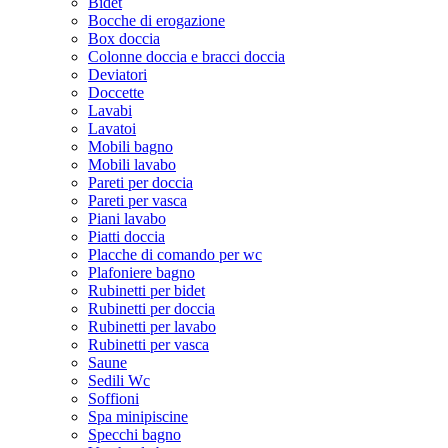
Bidet
Bocche di erogazione
Box doccia
Colonne doccia e bracci doccia
Deviatori
Doccette
Lavabi
Lavatoi
Mobili bagno
Mobili lavabo
Pareti per doccia
Pareti per vasca
Piani lavabo
Piatti doccia
Placche di comando per wc
Plafoniere bagno
Rubinetti per bidet
Rubinetti per doccia
Rubinetti per lavabo
Rubinetti per vasca
Saune
Sedili Wc
Soffioni
Spa minipiscine
Specchi bagno