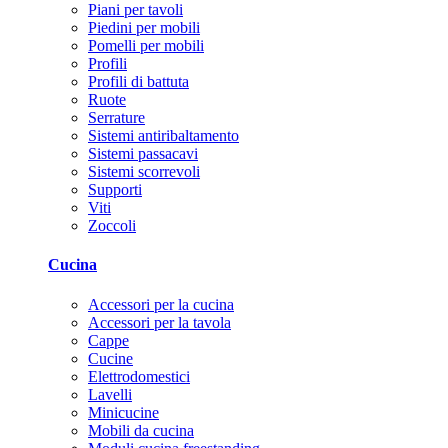
Piani per tavoli
Piedini per mobili
Pomelli per mobili
Profili
Profili di battuta
Ruote
Serrature
Sistemi antiribaltamento
Sistemi passacavi
Sistemi scorrevoli
Supporti
Viti
Zoccoli
Cucina
Accessori per la cucina
Accessori per la tavola
Cappe
Cucine
Elettrodomestici
Lavelli
Minicucine
Mobili da cucina