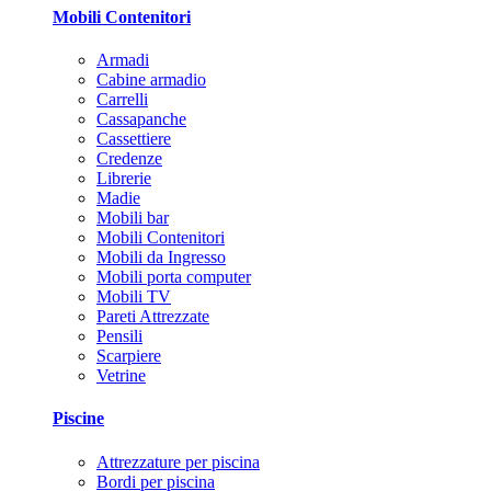
Mobili Contenitori
Armadi
Cabine armadio
Carrelli
Cassapanche
Cassettiere
Credenze
Librerie
Madie
Mobili bar
Mobili Contenitori
Mobili da Ingresso
Mobili porta computer
Mobili TV
Pareti Attrezzate
Pensili
Scarpiere
Vetrine
Piscine
Attrezzature per piscina
Bordi per piscina