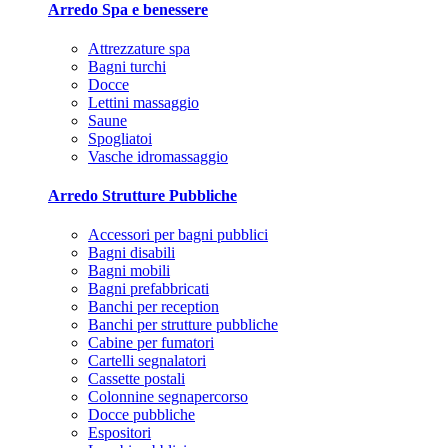
Arredo Spa e benessere
Attrezzature spa
Bagni turchi
Docce
Lettini massaggio
Saune
Spogliatoi
Vasche idromassaggio
Arredo Strutture Pubbliche
Accessori per bagni pubblici
Bagni disabili
Bagni mobili
Bagni prefabbricati
Banchi per reception
Banchi per strutture pubbliche
Cabine per fumatori
Cartelli segnalatori
Cassette postali
Colonnine segnapercorso
Docce pubbliche
Espositori