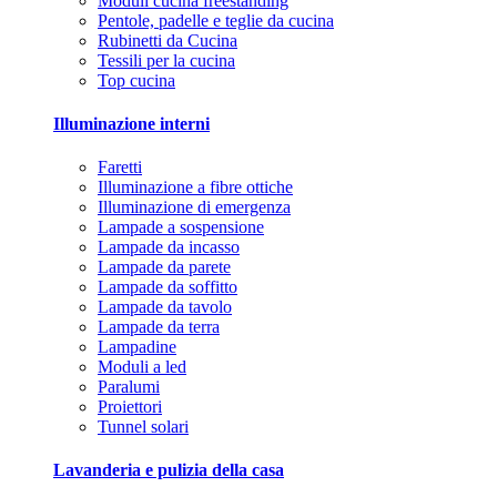
Moduli cucina freestanding
Pentole, padelle e teglie da cucina
Rubinetti da Cucina
Tessili per la cucina
Top cucina
Illuminazione interni
Faretti
Illuminazione a fibre ottiche
Illuminazione di emergenza
Lampade a sospensione
Lampade da incasso
Lampade da parete
Lampade da soffitto
Lampade da tavolo
Lampade da terra
Lampadine
Moduli a led
Paralumi
Proiettori
Tunnel solari
Lavanderia e pulizia della casa