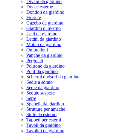
Divani da giardino
Docce esterne
Dondoli da giardino
Fioriere
Gazebo da giardino
Giardini d'inverno
Letti da giardino
Lettini da giardino
Mobili da giardino
Ombrelloni
Panche da giardino
Pergolati
Poltrone da giardino
Pouf da giardino
Schermi divisori da giardino
Sedie a sdraio
Sedie da giardino
Sedute sospese
Serre
Sgabelli da giardino
Strutture per amache
Stufe da esterno
Tappeti per esterni
Tavoli da giardino
Tavolini da giardino