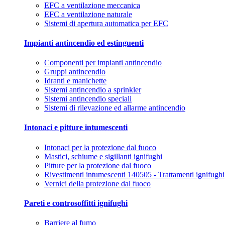
EFC a ventilazione meccanica
EFC a ventilazione naturale
Sistemi di apertura automatica per EFC
Impianti antincendio ed estinguenti
Componenti per impianti antincendio
Gruppi antincendio
Idranti e manichette
Sistemi antincendio a sprinkler
Sistemi antincendio speciali
Sistemi di rilevazione ed allarme antincendio
Intonaci e pitture intumescenti
Intonaci per la protezione dal fuoco
Mastici, schiume e sigillanti ignifughi
Pitture per la protezione dal fuoco
Rivestimenti intumescenti 140505 - Trattamenti ignifughi
Vernici della protezione dal fuoco
Pareti e controsoffitti ignifughi
Barriere al fumo