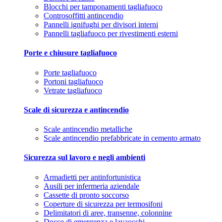
Blocchi per tamponamenti tagliafuoco
Controsoffitti antincendio
Pannelli ignifughi per divisori interni
Pannelli tagliafuoco per rivestimenti esterni
Porte e chiusure tagliafuoco
Porte tagliafuoco
Portoni tagliafuoco
Vetrate tagliafuoco
Scale di sicurezza e antincendio
Scale antincendio metalliche
Scale antincendio prefabbricate in cemento armato
Sicurezza sul lavoro e negli ambienti
Armadietti per antinfortunistica
Ausili per infermeria aziendale
Cassette di pronto soccorso
Coperture di sicurezza per termosifoni
Delimitatori di aree, transenne, colonnine
Docce di emergenza e lavaocchi