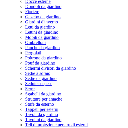
Docce esterne
Dondoli da giardino
Fioriere
Gazebo da giardino
Giardini d'inverno
Letti da giardino
Lettini da giardino
Mobili da giardino
Ombrelloni
Panche da giardino
Pergolati
Poltrone da giardino
Pouf da giardino
Schermi divisori da giardino
Sedie a sdraio
Sedie da giardino
Sedute sospese
Serre
Sgabelli da giardino
Strutture per amache
Stufe da esterno
Tappeti per esterni
Tavoli da giardino
Tavolini da giardino
Teli di protezione per arredi esterni