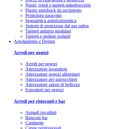
Nastri, rotoli e tappeti antisdrucciolo
Piastre antishock da pavimento
Protezioni paracolpi
Segnaletica antinfortunistica
Sistemi di protezione dal gas radon
Tappeti antiurto modulari
Tappeti e pedane isolanti
Arredamento e Design
Arredi per negozi
Arredi per negozi
Attrezzature lavanderie
Attrezzature negozi alimentari
Attrezzature per parrucchieri
Attrezzature saloni di bellezza
Espositori per negozi
Arredi per ristoranti e bar
Armadi riscaldati
Banconi bar
Cantinette
Cappe professionali