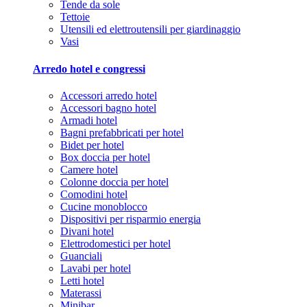
Tende da sole
Tettoie
Utensili ed elettroutensili per giardinaggio
Vasi
Arredo hotel e congressi
Accessori arredo hotel
Accessori bagno hotel
Armadi hotel
Bagni prefabbricati per hotel
Bidet per hotel
Box doccia per hotel
Camere hotel
Colonne doccia per hotel
Comodini hotel
Cucine monoblocco
Dispositivi per risparmio energia
Divani hotel
Elettrodomestici per hotel
Guanciali
Lavabi per hotel
Letti hotel
Materassi
Minibar