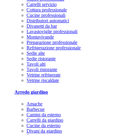
Carrelli servizio
Cottura professionale
Cucine professionali
Distributori automatici
Divanetti da bar
Lavastoviglie professionali
Montavivande
Preparazione professionale
Refrigerazione professionale
Sedie alte
Sedie ristorante
Tavoli alti
Tavoli ristorante
Vetrine refrigerate
Vetrine riscaldate
Arredo giardino
Amache
Barbecue
Camini da esterno
Carrelli da giardino
Cucine da esterno
Divani da giardino