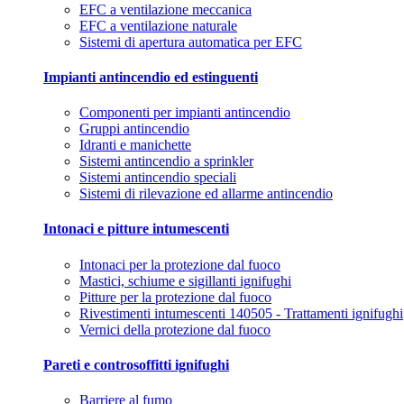
EFC a ventilazione meccanica
EFC a ventilazione naturale
Sistemi di apertura automatica per EFC
Impianti antincendio ed estinguenti
Componenti per impianti antincendio
Gruppi antincendio
Idranti e manichette
Sistemi antincendio a sprinkler
Sistemi antincendio speciali
Sistemi di rilevazione ed allarme antincendio
Intonaci e pitture intumescenti
Intonaci per la protezione dal fuoco
Mastici, schiume e sigillanti ignifughi
Pitture per la protezione dal fuoco
Rivestimenti intumescenti 140505 - Trattamenti ignifughi
Vernici della protezione dal fuoco
Pareti e controsoffitti ignifughi
Barriere al fumo