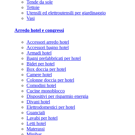
Tende da sole
Tettoie
Utensili ed elettroutensili per giardinaggio
Vasi
Arredo hotel e congressi
Accessori arredo hotel
Accessori bagno hotel
Armadi hotel
Bagni prefabbricati per hotel
Bidet per hotel
Box doccia per hotel
Camere hotel
Colonne doccia per hotel
Comodini hotel
Cucine monoblocco
Dispositivi per risparmio energia
Divani hotel
Elettrodomestici per hotel
Guanciali
Lavabi per hotel
Letti hotel
Materassi
Minibar