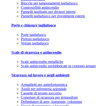
Blocchi per tamponamenti tagliafuoco
Controsoffitti antincendio
Pannelli ignifughi per divisori interni
Pannelli tagliafuoco per rivestimenti esterni
Porte e chiusure tagliafuoco
Porte tagliafuoco
Portoni tagliafuoco
Vetrate tagliafuoco
Scale di sicurezza e antincendio
Scale antincendio metalliche
Scale antincendio prefabbricate in cemento armato
Sicurezza sul lavoro e negli ambienti
Armadietti per antinfortunistica
Ausili per infermeria aziendale
Cassette di pronto soccorso
Coperture di sicurezza per termosifoni
Delimitatori di aree, transenne, colonnine
Docce di emergenza e lavaocchi