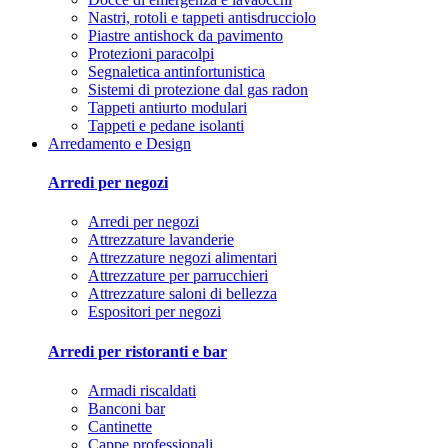
Nastri, rotoli e tappeti antisdrucciolo
Piastre antishock da pavimento
Protezioni paracolpi
Segnaletica antinfortunistica
Sistemi di protezione dal gas radon
Tappeti antiurto modulari
Tappeti e pedane isolanti
Arredamento e Design
Arredi per negozi
Arredi per negozi
Attrezzature lavanderie
Attrezzature negozi alimentari
Attrezzature per parrucchieri
Attrezzature saloni di bellezza
Espositori per negozi
Arredi per ristoranti e bar
Armadi riscaldati
Banconi bar
Cantinette
Cappe professionali