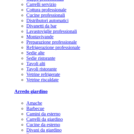
Carrelli servizio
Cottura professionale
Cucine professionali
Distributori automatici
Divanetti da bar
Lavastoviglie professionali
Montavivande
Preparazione professionale
Refrigerazione professionale
Sedie alte
Sedie ristorante
Tavoli alti
Tavoli ristorante
Vetrine refrigerate
Vetrine riscaldate
Arredo giardino
Amache
Barbecue
Camini da esterno
Carrelli da giardino
Cucine da esterno
Divani da giardino