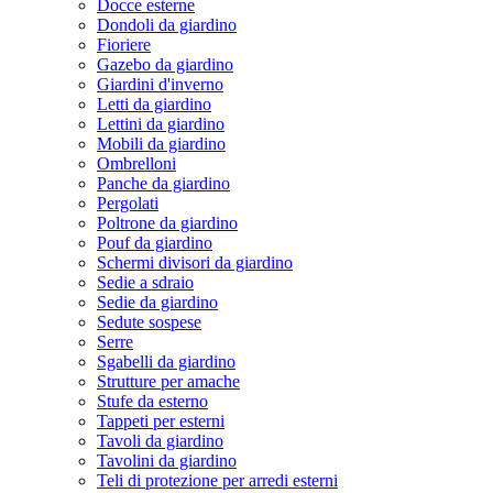
Docce esterne
Dondoli da giardino
Fioriere
Gazebo da giardino
Giardini d'inverno
Letti da giardino
Lettini da giardino
Mobili da giardino
Ombrelloni
Panche da giardino
Pergolati
Poltrone da giardino
Pouf da giardino
Schermi divisori da giardino
Sedie a sdraio
Sedie da giardino
Sedute sospese
Serre
Sgabelli da giardino
Strutture per amache
Stufe da esterno
Tappeti per esterni
Tavoli da giardino
Tavolini da giardino
Teli di protezione per arredi esterni