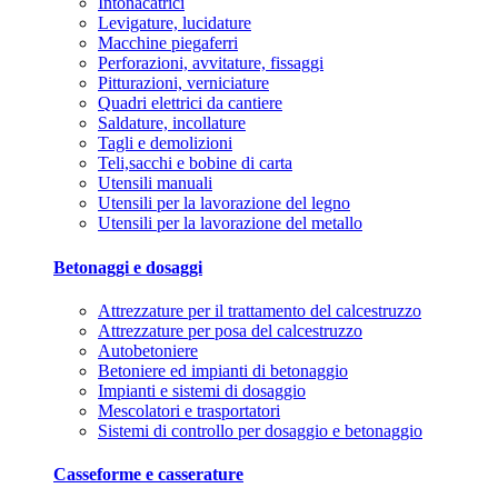
Intonacatrici
Levigature, lucidature
Macchine piegaferri
Perforazioni, avvitature, fissaggi
Pitturazioni, verniciature
Quadri elettrici da cantiere
Saldature, incollature
Tagli e demolizioni
Teli,sacchi e bobine di carta
Utensili manuali
Utensili per la lavorazione del legno
Utensili per la lavorazione del metallo
Betonaggi e dosaggi
Attrezzature per il trattamento del calcestruzzo
Attrezzature per posa del calcestruzzo
Autobetoniere
Betoniere ed impianti di betonaggio
Impianti e sistemi di dosaggio
Mescolatori e trasportatori
Sistemi di controllo per dosaggio e betonaggio
Casseforme e casserature