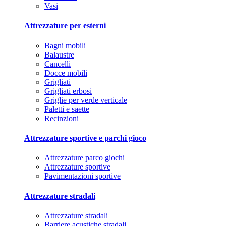
Vasi
Attrezzature per esterni
Bagni mobili
Balaustre
Cancelli
Docce mobili
Grigliati
Grigliati erbosi
Griglie per verde verticale
Paletti e saette
Recinzioni
Attrezzature sportive e parchi gioco
Attrezzature parco giochi
Attrezzature sportive
Pavimentazioni sportive
Attrezzature stradali
Attrezzature stradali
Barriere acustiche stradali