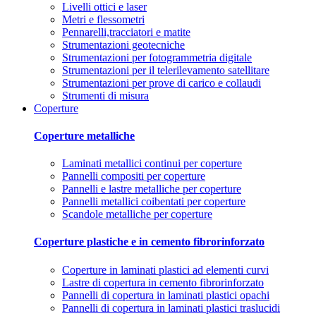
Livelli ottici e laser
Metri e flessometri
Pennarelli,tracciatori e matite
Strumentazioni geotecniche
Strumentazioni per fotogrammetria digitale
Strumentazioni per il telerilevamento satellitare
Strumentazioni per prove di carico e collaudi
Strumenti di misura
Coperture
Coperture metalliche
Laminati metallici continui per coperture
Pannelli compositi per coperture
Pannelli e lastre metalliche per coperture
Pannelli metallici coibentati per coperture
Scandole metalliche per coperture
Coperture plastiche e in cemento fibrorinforzato
Coperture in laminati plastici ad elementi curvi
Lastre di copertura in cemento fibrorinforzato
Pannelli di copertura in laminati plastici opachi
Pannelli di copertura in laminati plastici traslucidi