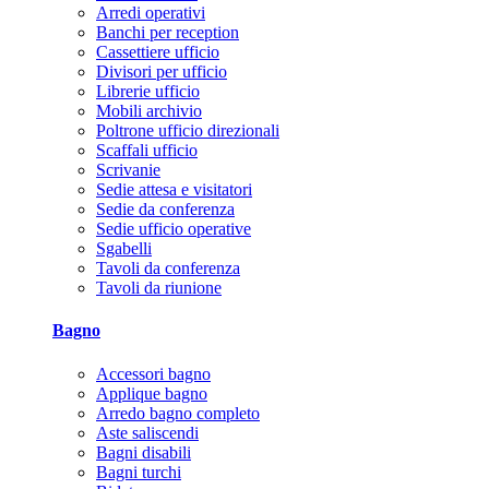
Arredi operativi
Banchi per reception
Cassettiere ufficio
Divisori per ufficio
Librerie ufficio
Mobili archivio
Poltrone ufficio direzionali
Scaffali ufficio
Scrivanie
Sedie attesa e visitatori
Sedie da conferenza
Sedie ufficio operative
Sgabelli
Tavoli da conferenza
Tavoli da riunione
Bagno
Accessori bagno
Applique bagno
Arredo bagno completo
Aste saliscendi
Bagni disabili
Bagni turchi