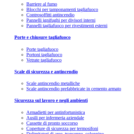
Barriere al fumo
Blocchi per tamponamenti tagliafuoco
Controsoffitti antincendio
Pannelli ignifughi per divisori interni
Pannelli tagliafuoco per rivestimenti esterni
Porte e chiusure tagliafuoco
Porte tagliafuoco
Portoni tagliafuoco
Vetrate tagliafuoco
Scale di sicurezza e antincendio
Scale antincendio metalliche
Scale antincendio prefabbricate in cemento armato
Sicurezza sul lavoro e negli ambienti
Armadietti per antinfortunistica
Ausili per infermeria aziendale
Cassette di pronto soccorso
Coperture di sicurezza per termosifoni
Delimitatori di aree, transenne, colonnine