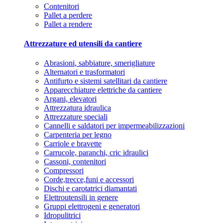
Contenitori
Pallet a perdere
Pallet a rendere
Attrezzature ed utensili da cantiere
Abrasioni, sabbiature, smerigliature
Alternatori e trasformatori
Antifurto e sistemi satellitari da cantiere
Apparecchiature elettriche da cantiere
Argani, elevatori
Attrezzatura idraulica
Attrezzature speciali
Cannelli e saldatori per impermeabilizzazioni
Carpenteria per legno
Carriole e bravette
Carrucole, paranchi, cric idraulici
Cassoni, contenitori
Compressori
Corde,trecce,funi e accessori
Dischi e carotatrici diamantati
Elettroutensili in genere
Gruppi elettrogeni e generatori
Idropulitrici