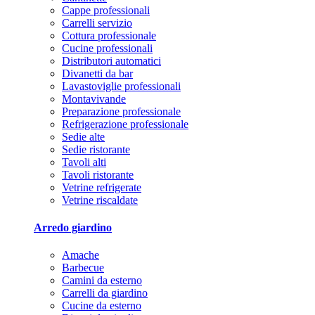
Cappe professionali
Carrelli servizio
Cottura professionale
Cucine professionali
Distributori automatici
Divanetti da bar
Lavastoviglie professionali
Montavivande
Preparazione professionale
Refrigerazione professionale
Sedie alte
Sedie ristorante
Tavoli alti
Tavoli ristorante
Vetrine refrigerate
Vetrine riscaldate
Arredo giardino
Amache
Barbecue
Camini da esterno
Carrelli da giardino
Cucine da esterno