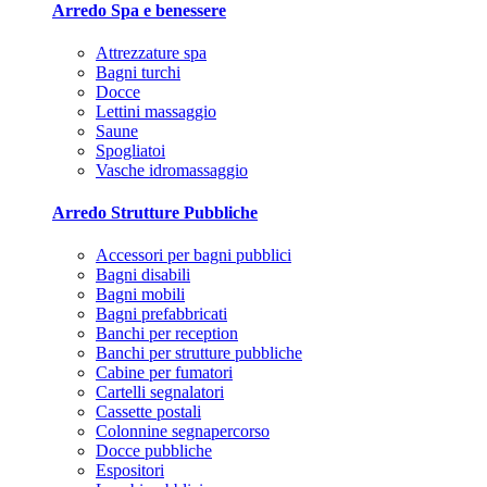
Arredo Spa e benessere
Attrezzature spa
Bagni turchi
Docce
Lettini massaggio
Saune
Spogliatoi
Vasche idromassaggio
Arredo Strutture Pubbliche
Accessori per bagni pubblici
Bagni disabili
Bagni mobili
Bagni prefabbricati
Banchi per reception
Banchi per strutture pubbliche
Cabine per fumatori
Cartelli segnalatori
Cassette postali
Colonnine segnapercorso
Docce pubbliche
Espositori