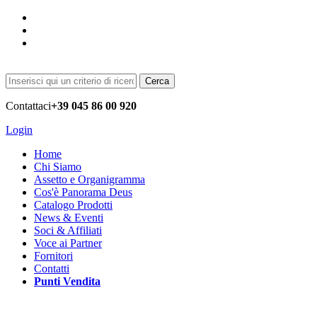
Cerca
Contattaci
+39 045 86 00 920
Login
Home
Chi Siamo
Assetto e Organigramma
Cos'è Panorama Deus
Catalogo Prodotti
News & Eventi
Soci & Affiliati
Voce ai Partner
Fornitori
Contatti
Punti Vendita