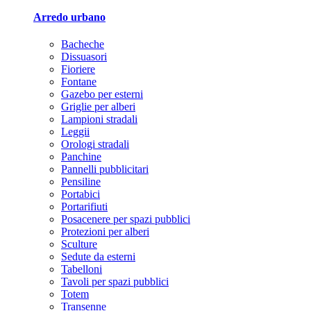
Arredo urbano
Bacheche
Dissuasori
Fioriere
Fontane
Gazebo per esterni
Griglie per alberi
Lampioni stradali
Leggii
Orologi stradali
Panchine
Pannelli pubblicitari
Pensiline
Portabici
Portarifiuti
Posacenere per spazi pubblici
Protezioni per alberi
Sculture
Sedute da esterni
Tabelloni
Tavoli per spazi pubblici
Totem
Transenne