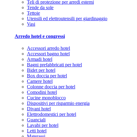
Teli di protezione per arredi esterni
Tende da sole
Tettoie
Utensili ed elettroutensili per giardinaggio
Vasi
Arredo hotel e congressi
Accessori arredo hotel
Accessori bagno hotel
Armadi hotel
Bagni prefabbricati per hotel
Bidet per hotel
Box doccia per hotel
Camere hotel
Colonne doccia per hotel
Comodini hotel
Cucine monoblocco
Dispositivi per risparmio energia
Divani hotel
Elettrodomestici per hotel
Guanciali
Lavabi per hotel
Letti hotel
Materassi