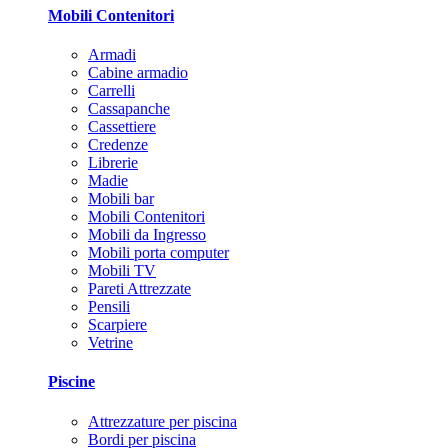
Mobili Contenitori
Armadi
Cabine armadio
Carrelli
Cassapanche
Cassettiere
Credenze
Librerie
Madie
Mobili bar
Mobili Contenitori
Mobili da Ingresso
Mobili porta computer
Mobili TV
Pareti Attrezzate
Pensili
Scarpiere
Vetrine
Piscine
Attrezzature per piscina
Bordi per piscina