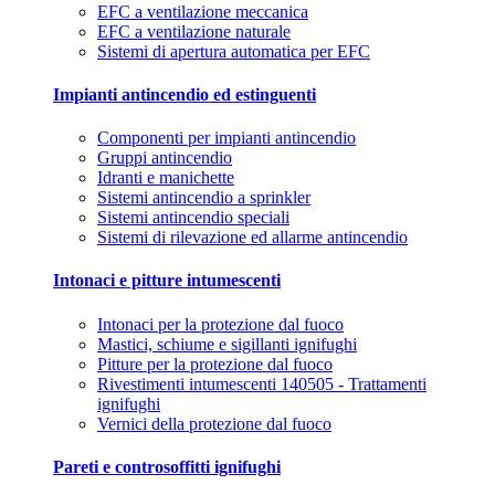
EFC a ventilazione meccanica
EFC a ventilazione naturale
Sistemi di apertura automatica per EFC
Impianti antincendio ed estinguenti
Componenti per impianti antincendio
Gruppi antincendio
Idranti e manichette
Sistemi antincendio a sprinkler
Sistemi antincendio speciali
Sistemi di rilevazione ed allarme antincendio
Intonaci e pitture intumescenti
Intonaci per la protezione dal fuoco
Mastici, schiume e sigillanti ignifughi
Pitture per la protezione dal fuoco
Rivestimenti intumescenti 140505 - Trattamenti
ignifughi
Vernici della protezione dal fuoco
Pareti e controsoffitti ignifughi