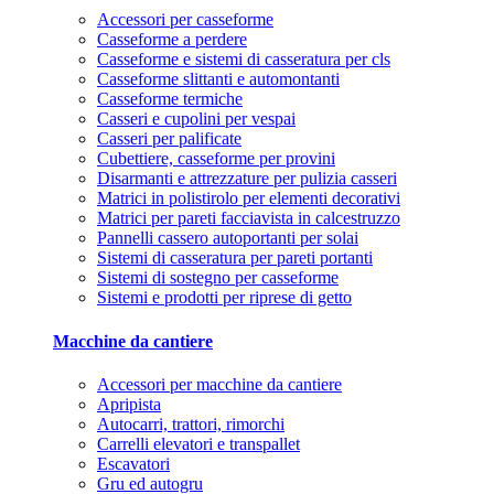
Accessori per casseforme
Casseforme a perdere
Casseforme e sistemi di casseratura per cls
Casseforme slittanti e automontanti
Casseforme termiche
Casseri e cupolini per vespai
Casseri per palificate
Cubettiere, casseforme per provini
Disarmanti e attrezzature per pulizia casseri
Matrici in polistirolo per elementi decorativi
Matrici per pareti facciavista in calcestruzzo
Pannelli cassero autoportanti per solai
Sistemi di casseratura per pareti portanti
Sistemi di sostegno per casseforme
Sistemi e prodotti per riprese di getto
Macchine da cantiere
Accessori per macchine da cantiere
Apripista
Autocarri, trattori, rimorchi
Carrelli elevatori e transpallet
Escavatori
Gru ed autogru