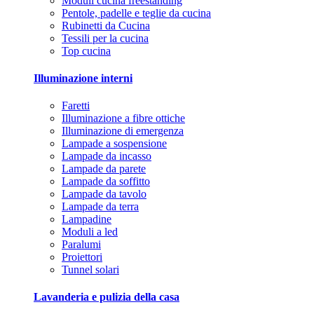
Moduli cucina freestanding
Pentole, padelle e teglie da cucina
Rubinetti da Cucina
Tessili per la cucina
Top cucina
Illuminazione interni
Faretti
Illuminazione a fibre ottiche
Illuminazione di emergenza
Lampade a sospensione
Lampade da incasso
Lampade da parete
Lampade da soffitto
Lampade da tavolo
Lampade da terra
Lampadine
Moduli a led
Paralumi
Proiettori
Tunnel solari
Lavanderia e pulizia della casa