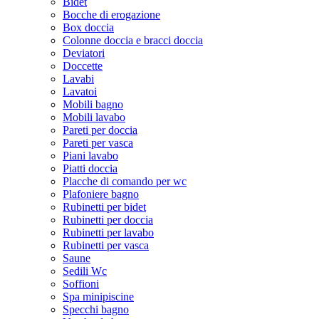
Bidet
Bocche di erogazione
Box doccia
Colonne doccia e bracci doccia
Deviatori
Doccette
Lavabi
Lavatoi
Mobili bagno
Mobili lavabo
Pareti per doccia
Pareti per vasca
Piani lavabo
Piatti doccia
Placche di comando per wc
Plafoniere bagno
Rubinetti per bidet
Rubinetti per doccia
Rubinetti per lavabo
Rubinetti per vasca
Saune
Sedili Wc
Soffioni
Spa minipiscine
Specchi bagno