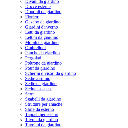
Divani da giardino
Docce esterne
Dondoli da giardino
Fioriere
Gazebo da giardino
Giardini d'inverno
Letti da giardino
Lettini da giardino
Mobili da giardino
Ombrelloni
Panche da giardino
Pergolati
Poltrone da giardino
Pouf da giardino
Schermi divisori da giardino
Sedie a sdraio
Sedie da giardino
Sedute sospese
Serre
Sgabelli da giardino
Strutture per amache
Stufe da esterno
Tappeti per esterni
Tavoli da giardino
Tavolini da giardino