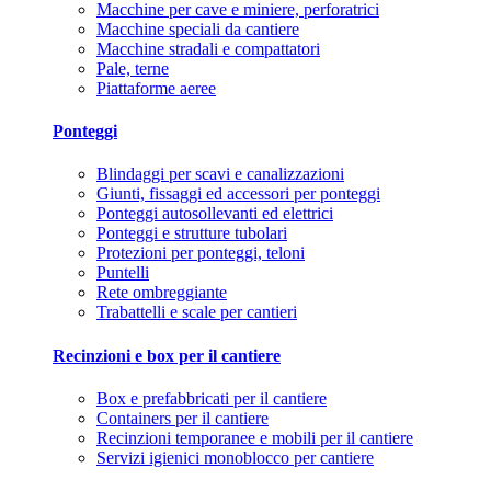
Macchine per cave e miniere, perforatrici
Macchine speciali da cantiere
Macchine stradali e compattatori
Pale, terne
Piattaforme aeree
Ponteggi
Blindaggi per scavi e canalizzazioni
Giunti, fissaggi ed accessori per ponteggi
Ponteggi autosollevanti ed elettrici
Ponteggi e strutture tubolari
Protezioni per ponteggi, teloni
Puntelli
Rete ombreggiante
Trabattelli e scale per cantieri
Recinzioni e box per il cantiere
Box e prefabbricati per il cantiere
Containers per il cantiere
Recinzioni temporanee e mobili per il cantiere
Servizi igienici monoblocco per cantiere