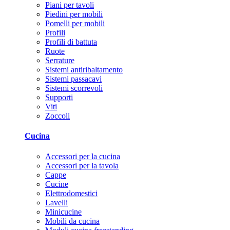
Piani per tavoli
Piedini per mobili
Pomelli per mobili
Profili
Profili di battuta
Ruote
Serrature
Sistemi antiribaltamento
Sistemi passacavi
Sistemi scorrevoli
Supporti
Viti
Zoccoli
Cucina
Accessori per la cucina
Accessori per la tavola
Cappe
Cucine
Elettrodomestici
Lavelli
Minicucine
Mobili da cucina