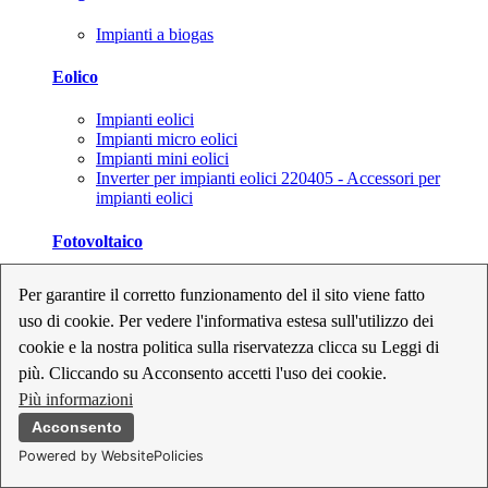
Impianti a biogas
Eolico
Impianti eolici
Impianti micro eolici
Impianti mini eolici
Inverter per impianti eolici 220405 - Accessori per
impianti eolici
Fotovoltaico
Cavi, connettori e sezionatori per impianti fotovoltaici
Per garantire il corretto funzionamento del il sito viene fatto
Inverter per impianti fotovoltaici
uso di cookie. Per vedere l'informativa estesa sull'utilizzo dei
Kit per impianti fotovoltaici
Moduli fotovoltaici
cookie e la nostra politica sulla riservatezza clicca su Leggi di
Sistemi di monitoraggio per impianti fotovoltaici
più. Cliccando su Acconsento accetti l'uso dei cookie.
Strumenti di collaudo e configurazione per impianti
Più informazioni
fotovoltaici
Supporti per impianti fotovoltaici
Acconsento
Powered by WebsitePolicies
Geotermia