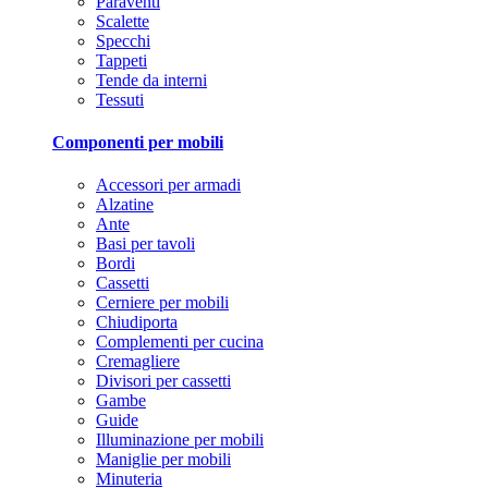
Paraventi
Scalette
Specchi
Tappeti
Tende da interni
Tessuti
Componenti per mobili
Accessori per armadi
Alzatine
Ante
Basi per tavoli
Bordi
Cassetti
Cerniere per mobili
Chiudiporta
Complementi per cucina
Cremagliere
Divisori per cassetti
Gambe
Guide
Illuminazione per mobili
Maniglie per mobili
Minuteria