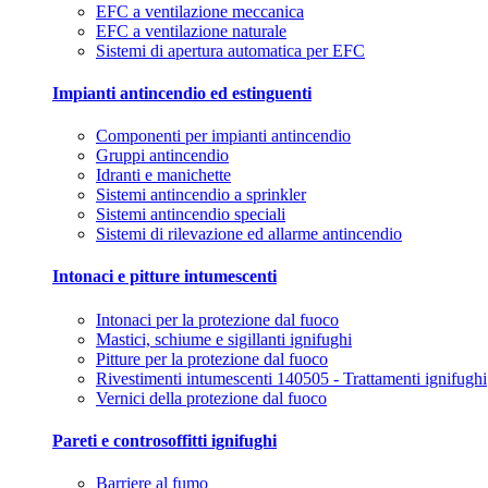
EFC a ventilazione meccanica
EFC a ventilazione naturale
Sistemi di apertura automatica per EFC
Impianti antincendio ed estinguenti
Componenti per impianti antincendio
Gruppi antincendio
Idranti e manichette
Sistemi antincendio a sprinkler
Sistemi antincendio speciali
Sistemi di rilevazione ed allarme antincendio
Intonaci e pitture intumescenti
Intonaci per la protezione dal fuoco
Mastici, schiume e sigillanti ignifughi
Pitture per la protezione dal fuoco
Rivestimenti intumescenti 140505 - Trattamenti ignifughi
Vernici della protezione dal fuoco
Pareti e controsoffitti ignifughi
Barriere al fumo