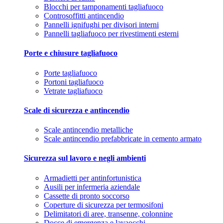
Blocchi per tamponamenti tagliafuoco
Controsoffitti antincendio
Pannelli ignifughi per divisori interni
Pannelli tagliafuoco per rivestimenti esterni
Porte e chiusure tagliafuoco
Porte tagliafuoco
Portoni tagliafuoco
Vetrate tagliafuoco
Scale di sicurezza e antincendio
Scale antincendio metalliche
Scale antincendio prefabbricate in cemento armato
Sicurezza sul lavoro e negli ambienti
Armadietti per antinfortunistica
Ausili per infermeria aziendale
Cassette di pronto soccorso
Coperture di sicurezza per termosifoni
Delimitatori di aree, transenne, colonnine
Docce di emergenza e lavaocchi