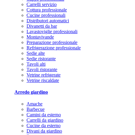
Carrelli servizio
Cottura professionale
Cucine professionali
Distributori automatici
Divanetti da bar
Lavastoviglie professionali
Montavivande
Preparazione professionale
Refrigerazione professionale
Sedie alte
Sedie ristorante
Tavoli alti
Tavoli ristorante
Vetrine refrigerate
Vetrine riscaldate
Arredo giardino
Amache
Barbecue
Camini da esterno
Carrelli da giardino
Cucine da esterno
Divani da giardino