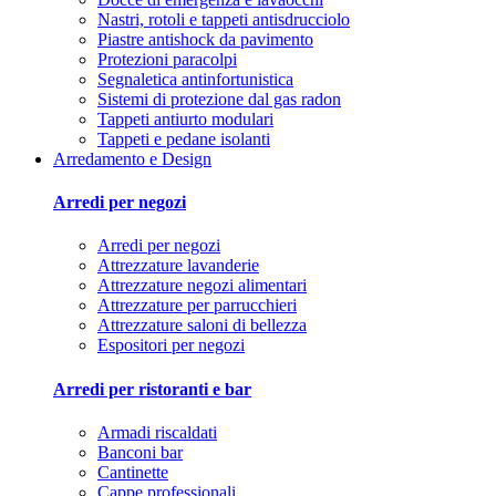
Nastri, rotoli e tappeti antisdrucciolo
Piastre antishock da pavimento
Protezioni paracolpi
Segnaletica antinfortunistica
Sistemi di protezione dal gas radon
Tappeti antiurto modulari
Tappeti e pedane isolanti
Arredamento e Design
Arredi per negozi
Arredi per negozi
Attrezzature lavanderie
Attrezzature negozi alimentari
Attrezzature per parrucchieri
Attrezzature saloni di bellezza
Espositori per negozi
Arredi per ristoranti e bar
Armadi riscaldati
Banconi bar
Cantinette
Cappe professionali