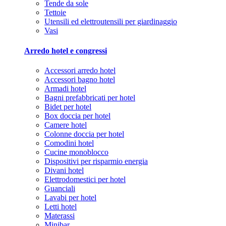
Tende da sole
Tettoie
Utensili ed elettroutensili per giardinaggio
Vasi
Arredo hotel e congressi
Accessori arredo hotel
Accessori bagno hotel
Armadi hotel
Bagni prefabbricati per hotel
Bidet per hotel
Box doccia per hotel
Camere hotel
Colonne doccia per hotel
Comodini hotel
Cucine monoblocco
Dispositivi per risparmio energia
Divani hotel
Elettrodomestici per hotel
Guanciali
Lavabi per hotel
Letti hotel
Materassi
Minibar