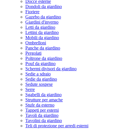
Docce esterne
Dondoli da giardino
Fioriere
Gazebo da giardino
Giardini d'inverno
Letti da giardino
Lettini da giardino
Mobili da giardino
Ombrelloni
Panche da giardino
Pergolati
Poltrone da giardino
Pouf da giardino
Schermi divisori da giardino
Sedie a sdraio
Sedie da giardino
Sedute sospese
Serre
Sgabelli da giardino
Strutture per amache
Stufe da esterno
Tappeti per esterni
Tavoli da giardino
Tavolini da giardino
Teli di protezione per arredi esterni