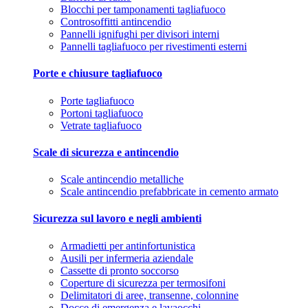
Blocchi per tamponamenti tagliafuoco
Controsoffitti antincendio
Pannelli ignifughi per divisori interni
Pannelli tagliafuoco per rivestimenti esterni
Porte e chiusure tagliafuoco
Porte tagliafuoco
Portoni tagliafuoco
Vetrate tagliafuoco
Scale di sicurezza e antincendio
Scale antincendio metalliche
Scale antincendio prefabbricate in cemento armato
Sicurezza sul lavoro e negli ambienti
Armadietti per antinfortunistica
Ausili per infermeria aziendale
Cassette di pronto soccorso
Coperture di sicurezza per termosifoni
Delimitatori di aree, transenne, colonnine
Docce di emergenza e lavaocchi