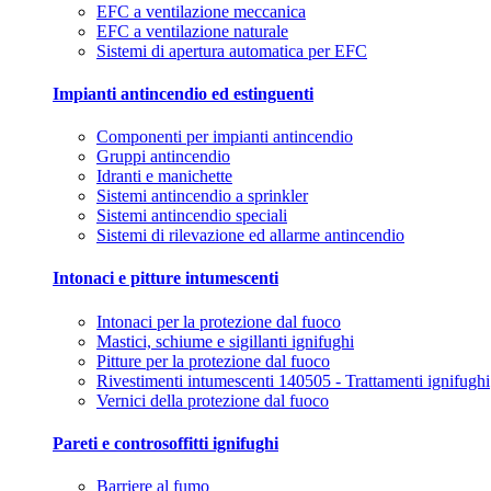
EFC a ventilazione meccanica
EFC a ventilazione naturale
Sistemi di apertura automatica per EFC
Impianti antincendio ed estinguenti
Componenti per impianti antincendio
Gruppi antincendio
Idranti e manichette
Sistemi antincendio a sprinkler
Sistemi antincendio speciali
Sistemi di rilevazione ed allarme antincendio
Intonaci e pitture intumescenti
Intonaci per la protezione dal fuoco
Mastici, schiume e sigillanti ignifughi
Pitture per la protezione dal fuoco
Rivestimenti intumescenti 140505 - Trattamenti ignifughi
Vernici della protezione dal fuoco
Pareti e controsoffitti ignifughi
Barriere al fumo