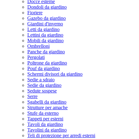
Docce esterne
Dondoli da giardino
Fioriere
Gazebo da giardino
Giardini d'inverno
Letti da giardino
Lettini da giardino
Mobili da giardino
Ombrelloni
Panche da giardino
Pergolati
Poltrone da giardino
Pouf da giardino
Schermi divisori da giardino
Sedie a sdraio
Sedie da giardino
Sedute sospese
Serre
Sgabelli da giardino
Strutture per amache
Stufe da esterno
Tappeti per esterni
Tavoli da giardino
Tavolini da giardino
Teli di protezione per arredi esterni