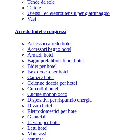
Tende da sole
Tettoie
Utensili ed elettroutensili per giardinaggio
Vasi
Arredo hotel e congressi
Accessori arredo hotel
Accessori bagno hotel
Armadi hotel
Bagni prefabbricati per hotel
Bidet per hotel
Box doccia per hotel
Camere hotel
Colonne doccia per hotel
Comodini hotel
Cucine monoblocco
Dispositivi per risparmio energia
Divani hotel
Elettrodomestici per hotel
Guanciali
Lavabi per hotel
Letti hotel
Materassi
Minibar