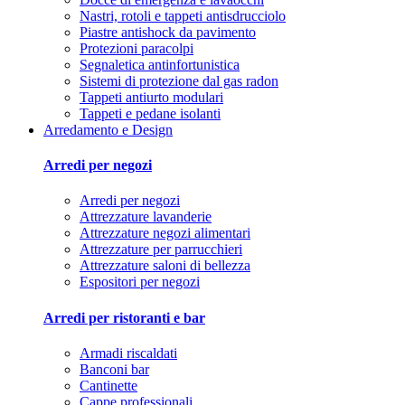
Nastri, rotoli e tappeti antisdrucciolo
Piastre antishock da pavimento
Protezioni paracolpi
Segnaletica antinfortunistica
Sistemi di protezione dal gas radon
Tappeti antiurto modulari
Tappeti e pedane isolanti
Arredamento e Design
Arredi per negozi
Arredi per negozi
Attrezzature lavanderie
Attrezzature negozi alimentari
Attrezzature per parrucchieri
Attrezzature saloni di bellezza
Espositori per negozi
Arredi per ristoranti e bar
Armadi riscaldati
Banconi bar
Cantinette
Cappe professionali