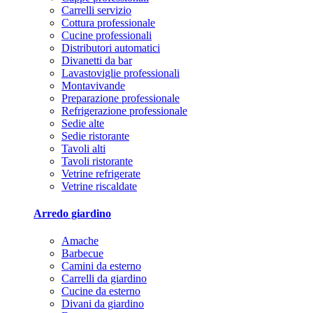
Carrelli servizio
Cottura professionale
Cucine professionali
Distributori automatici
Divanetti da bar
Lavastoviglie professionali
Montavivande
Preparazione professionale
Refrigerazione professionale
Sedie alte
Sedie ristorante
Tavoli alti
Tavoli ristorante
Vetrine refrigerate
Vetrine riscaldate
Arredo giardino
Amache
Barbecue
Camini da esterno
Carrelli da giardino
Cucine da esterno
Divani da giardino