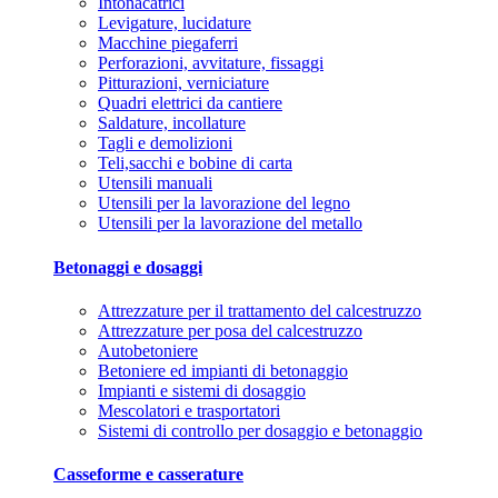
Intonacatrici
Levigature, lucidature
Macchine piegaferri
Perforazioni, avvitature, fissaggi
Pitturazioni, verniciature
Quadri elettrici da cantiere
Saldature, incollature
Tagli e demolizioni
Teli,sacchi e bobine di carta
Utensili manuali
Utensili per la lavorazione del legno
Utensili per la lavorazione del metallo
Betonaggi e dosaggi
Attrezzature per il trattamento del calcestruzzo
Attrezzature per posa del calcestruzzo
Autobetoniere
Betoniere ed impianti di betonaggio
Impianti e sistemi di dosaggio
Mescolatori e trasportatori
Sistemi di controllo per dosaggio e betonaggio
Casseforme e casserature