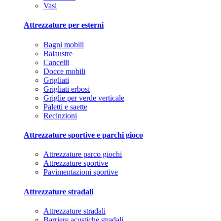
Vasi
Attrezzature per esterni
Bagni mobili
Balaustre
Cancelli
Docce mobili
Grigliati
Grigliati erbosi
Griglie per verde verticale
Paletti e saette
Recinzioni
Attrezzature sportive e parchi gioco
Attrezzature parco giochi
Attrezzature sportive
Pavimentazioni sportive
Attrezzature stradali
Attrezzature stradali
Barriere acustiche stradali