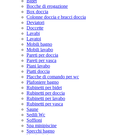
Bidet
Bocche di erogazione
Box doccia
Colonne doccia e bracci doccia
Deviatori
Doccette
Lavabi
Lavatoi
Mobili bagno
Mobili lavabo
Pareti per doccia
Pareti per vasca
Piani lavabo
Piatti doccia
Placche di comando per wc
Plafoniere bagno
Rubinetti per bidet
Rubinetti per doccia
Rubinetti per lavabo
Rubinetti per vasca
Saune
Sedili Wc
Soffioni
Spa minipiscine
Specchi bagno