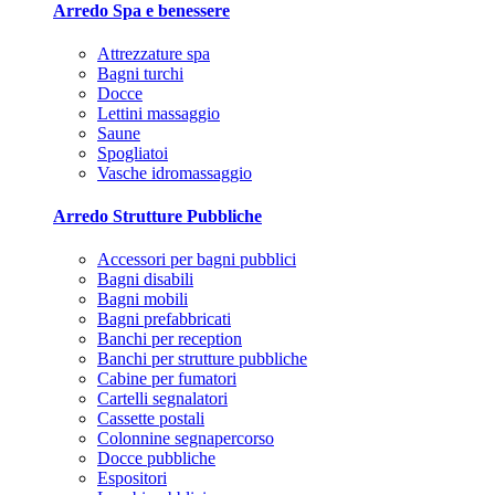
Arredo Spa e benessere
Attrezzature spa
Bagni turchi
Docce
Lettini massaggio
Saune
Spogliatoi
Vasche idromassaggio
Arredo Strutture Pubbliche
Accessori per bagni pubblici
Bagni disabili
Bagni mobili
Bagni prefabbricati
Banchi per reception
Banchi per strutture pubbliche
Cabine per fumatori
Cartelli segnalatori
Cassette postali
Colonnine segnapercorso
Docce pubbliche
Espositori