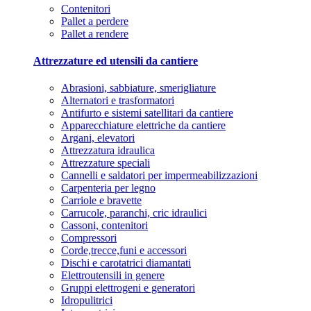
Contenitori
Pallet a perdere
Pallet a rendere
Attrezzature ed utensili da cantiere
Abrasioni, sabbiature, smerigliature
Alternatori e trasformatori
Antifurto e sistemi satellitari da cantiere
Apparecchiature elettriche da cantiere
Argani, elevatori
Attrezzatura idraulica
Attrezzature speciali
Cannelli e saldatori per impermeabilizzazioni
Carpenteria per legno
Carriole e bravette
Carrucole, paranchi, cric idraulici
Cassoni, contenitori
Compressori
Corde,trecce,funi e accessori
Dischi e carotatrici diamantati
Elettroutensili in genere
Gruppi elettrogeni e generatori
Idropulitrici