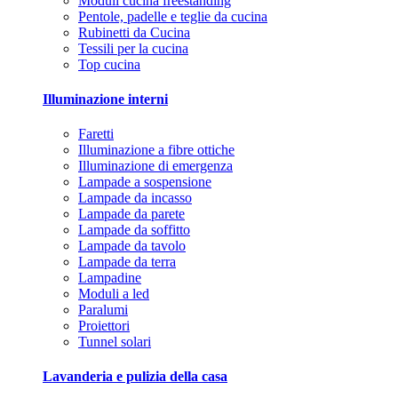
Moduli cucina freestanding
Pentole, padelle e teglie da cucina
Rubinetti da Cucina
Tessili per la cucina
Top cucina
Illuminazione interni
Faretti
Illuminazione a fibre ottiche
Illuminazione di emergenza
Lampade a sospensione
Lampade da incasso
Lampade da parete
Lampade da soffitto
Lampade da tavolo
Lampade da terra
Lampadine
Moduli a led
Paralumi
Proiettori
Tunnel solari
Lavanderia e pulizia della casa