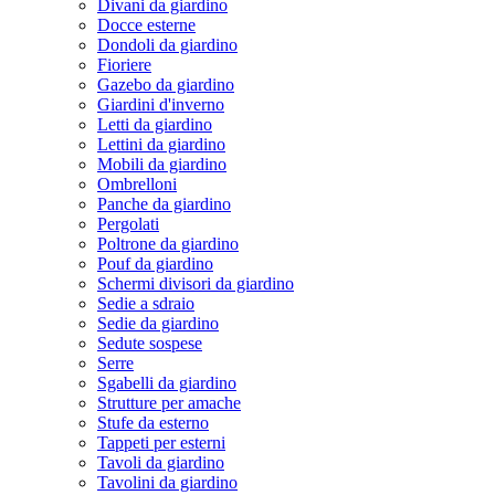
Divani da giardino
Docce esterne
Dondoli da giardino
Fioriere
Gazebo da giardino
Giardini d'inverno
Letti da giardino
Lettini da giardino
Mobili da giardino
Ombrelloni
Panche da giardino
Pergolati
Poltrone da giardino
Pouf da giardino
Schermi divisori da giardino
Sedie a sdraio
Sedie da giardino
Sedute sospese
Serre
Sgabelli da giardino
Strutture per amache
Stufe da esterno
Tappeti per esterni
Tavoli da giardino
Tavolini da giardino