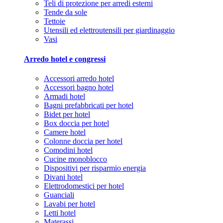
Teli di protezione per arredi esterni
Tende da sole
Tettoie
Utensili ed elettroutensili per giardinaggio
Vasi
Arredo hotel e congressi
Accessori arredo hotel
Accessori bagno hotel
Armadi hotel
Bagni prefabbricati per hotel
Bidet per hotel
Box doccia per hotel
Camere hotel
Colonne doccia per hotel
Comodini hotel
Cucine monoblocco
Dispositivi per risparmio energia
Divani hotel
Elettrodomestici per hotel
Guanciali
Lavabi per hotel
Letti hotel
Materassi