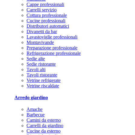
Cappe professionali
Carrelli servizio
Cottura professionale
Cucine professionali
Distributori automatici
Divanetti da bar
Lavastoviglie professionali
Montavivande
Preparazione professionale
Refrigerazione professionale
Sedie alte
Sedie ristorante
Tavoli alti
Tavoli ristorante
Vetrine refrigerate
Vetrine riscaldate
Arredo giardino
Amache
Barbecue
Camini da esterno
Carrelli da giardino
Cucine da esterno