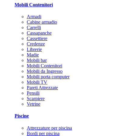
Mobili Contenitori
Armadi
Cabine armadio
Carrelli
Cassapanche
Cassettiere
Credenze
Librerie
Madie
Mobili bar
Mobili Contenitori
Mobili da Ingresso
Mobili porta computer
Mobili TV
Pareti Attrezzate
Pensili
Scarpiere
Vetrine
Piscine
Attrezzature per piscina
Bordi per piscina