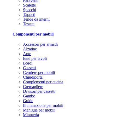
Paraventi
Scalette
Specchi
Tappeti
Tende da interni
Tessuti
Componenti per mobili
Accessori per armadi
Alzatine
Ante
Basi per tavoli
Bordi
Cassetti
Cerniere per mobili
Chiudiporta
Complementi per cucina
Cremagliere
Divisori per cassetti
Gambe
Guide
Illuminazione per mobili
Maniglie per mobili
Minuteria