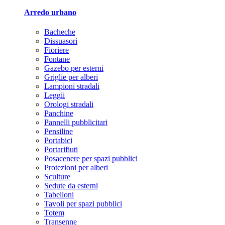
Arredo urbano
Bacheche
Dissuasori
Fioriere
Fontane
Gazebo per esterni
Griglie per alberi
Lampioni stradali
Leggii
Orologi stradali
Panchine
Pannelli pubblicitari
Pensiline
Portabici
Portarifiuti
Posacenere per spazi pubblici
Protezioni per alberi
Sculture
Sedute da esterni
Tabelloni
Tavoli per spazi pubblici
Totem
Transenne