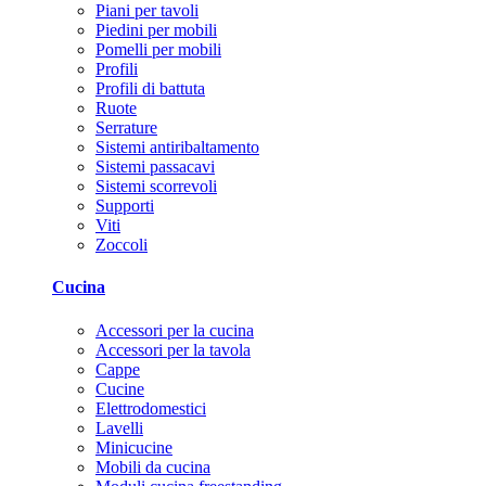
Piani per tavoli
Piedini per mobili
Pomelli per mobili
Profili
Profili di battuta
Ruote
Serrature
Sistemi antiribaltamento
Sistemi passacavi
Sistemi scorrevoli
Supporti
Viti
Zoccoli
Cucina
Accessori per la cucina
Accessori per la tavola
Cappe
Cucine
Elettrodomestici
Lavelli
Minicucine
Mobili da cucina