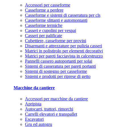
Accessori per casseforme
Casseforme a perdere
Casseforme e sistemi di casseratura per cls
Casseforme slittanti e automontanti
Casseforme termiche
Casseri e cupolini per vespai
Casseri per palificate
Cubettiere, casseforme per provini
Disarmanti e attrezzature per pulizia casseri
Matrici in polistirolo per elementi decorativi
Matrici per pareti facciavista in calcestruzzo
Pannelli cassero autoportanti per solai
Sistemi di casseratura per pareti portanti
Sistemi di sostegno per casseforme
Sistemi e prodotti per riprese di getto
Macchine da cantiere
Accessori per macchine da cantiere
Apripista
Autocarri, trattori, rimorchi
Carrelli elevatori e transpallet
Escavatori
Gru ed autogru