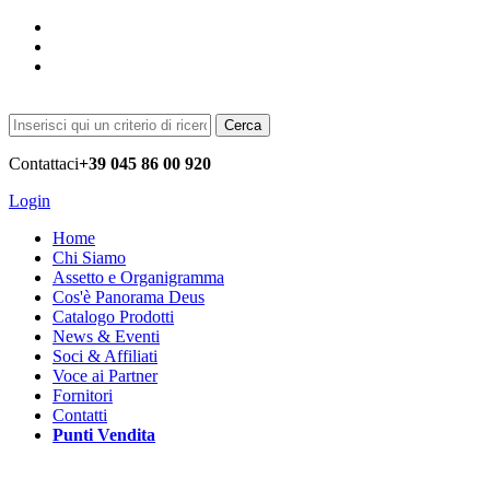
Cerca
Contattaci
+39 045 86 00 920
Login
Home
Chi Siamo
Assetto e Organigramma
Cos'è Panorama Deus
Catalogo Prodotti
News & Eventi
Soci & Affiliati
Voce ai Partner
Fornitori
Contatti
Punti Vendita