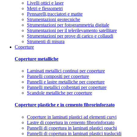
Livelli ottici e laser
Metri e flessometri
Pennarelli,tracciatori e matite
Strumentazioni geotecniche
Strumentazioni per fotogrammetria digitale
Strumentazioni per il telerilevamento satellitare
Strumentazioni per prove di carico e collaudi
Strumenti di misura
Coperture
Coperture metalliche
Laminati metallici continui per coperture
Pannelli compositi per coperture
Pannelli e lastre metalliche per coperture
Pannelli metallici coibentati per coperture
Scandole metalliche per coperture
Coperture plastiche e in cemento fibrorinforzato
Coperture in laminati plastici ad elementi curvi
Lastre di copertura in cemento fibrorinforzato
Pannelli di copertura in laminati plastici opachi
Pannelli di copertura in laminati plastici traslucidi