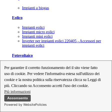
Impianti a biogas
Eolico
Impianti eolici
Impianti micro eolici
Impianti mini eolici
Inverter per impianti eolici 220405 - Accessori per
impianti eolici
Fotovoltaico
Cavi, connettori e sezionatori per impianti fotovoltaici
Per garantire il corretto funzionamento del il sito viene fatto
Inverter per impianti fotovoltaici
uso di cookie. Per vedere l'informativa estesa sull'utilizzo dei
Kit per impianti fotovoltaici
Moduli fotovoltaici
cookie e la nostra politica sulla riservatezza clicca su Leggi di
Sistemi di monitoraggio per impianti fotovoltaici
più. Cliccando su Acconsento accetti l'uso dei cookie.
Strumenti di collaudo e configurazione per impianti
Più informazioni
fotovoltaici
Supporti per impianti fotovoltaici
Acconsento
Powered by WebsitePolicies
Geotermia