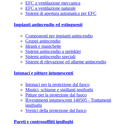
EFC a ventilazione meccanica
EFC a ventilazione naturale
Sistemi di apertura automatica per EFC
Impianti antincendio ed estinguenti
Componenti per impianti antincendio
Gruppi antincendio
Idranti e manichette
Sistemi antincendio a sprinkler
Sistemi antincendio speciali
Sistemi di rilevazione ed allarme antincendio
Intonaci e pitture intumescenti
Intonaci per la protezione dal fuoco
Mastici, schiume e sigillanti ignifughi
Pitture per la protezione dal fuoco
Rivestimenti intumescenti 140505 - Trattamenti
ignifughi
Vernici della protezione dal fuoco
Pareti e controsoffitti ignifughi