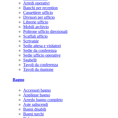
Arredi operativi
Banchi per reception
Cassettiere ufficio
Divisori per ufficio
Librerie ufficio
Mobili archivio
Poltrone ufficio direzionali
Scaffali ufficio
Scrivanie
Sedie attesa e visitatori
Sedie da conferenza
Sedie ufficio operative
Sgabelli
Tavoli da conferenza
Tavoli da riunione
Bagno
Accessori bagno
Applique bagno
Arredo bagno completo
Aste saliscendi
Bagni disabili
Bagni turchi