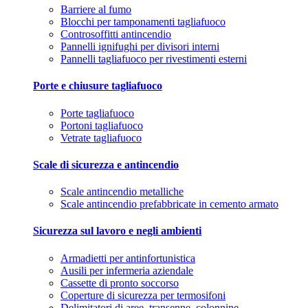
Barriere al fumo
Blocchi per tamponamenti tagliafuoco
Controsoffitti antincendio
Pannelli ignifughi per divisori interni
Pannelli tagliafuoco per rivestimenti esterni
Porte e chiusure tagliafuoco
Porte tagliafuoco
Portoni tagliafuoco
Vetrate tagliafuoco
Scale di sicurezza e antincendio
Scale antincendio metalliche
Scale antincendio prefabbricate in cemento armato
Sicurezza sul lavoro e negli ambienti
Armadietti per antinfortunistica
Ausili per infermeria aziendale
Cassette di pronto soccorso
Coperture di sicurezza per termosifoni
Delimitatori di aree, transenne, colonnine