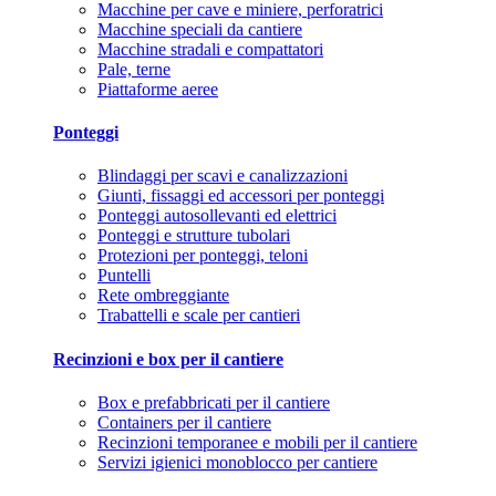
Macchine per cave e miniere, perforatrici
Macchine speciali da cantiere
Macchine stradali e compattatori
Pale, terne
Piattaforme aeree
Ponteggi
Blindaggi per scavi e canalizzazioni
Giunti, fissaggi ed accessori per ponteggi
Ponteggi autosollevanti ed elettrici
Ponteggi e strutture tubolari
Protezioni per ponteggi, teloni
Puntelli
Rete ombreggiante
Trabattelli e scale per cantieri
Recinzioni e box per il cantiere
Box e prefabbricati per il cantiere
Containers per il cantiere
Recinzioni temporanee e mobili per il cantiere
Servizi igienici monoblocco per cantiere