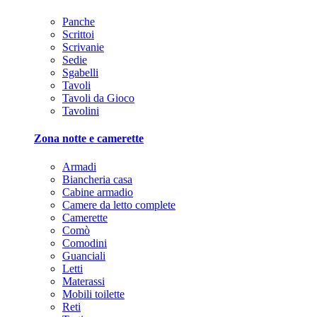
Panche
Scrittoi
Scrivanie
Sedie
Sgabelli
Tavoli
Tavoli da Gioco
Tavolini
Zona notte e camerette
Armadi
Biancheria casa
Cabine armadio
Camere da letto complete
Camerette
Comò
Comodini
Guanciali
Letti
Materassi
Mobili toilette
Reti