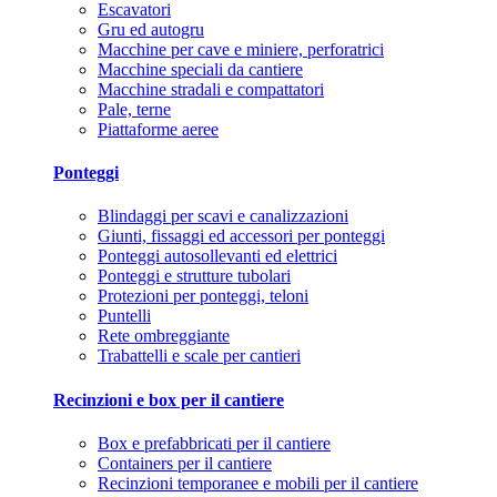
Escavatori
Gru ed autogru
Macchine per cave e miniere, perforatrici
Macchine speciali da cantiere
Macchine stradali e compattatori
Pale, terne
Piattaforme aeree
Ponteggi
Blindaggi per scavi e canalizzazioni
Giunti, fissaggi ed accessori per ponteggi
Ponteggi autosollevanti ed elettrici
Ponteggi e strutture tubolari
Protezioni per ponteggi, teloni
Puntelli
Rete ombreggiante
Trabattelli e scale per cantieri
Recinzioni e box per il cantiere
Box e prefabbricati per il cantiere
Containers per il cantiere
Recinzioni temporanee e mobili per il cantiere