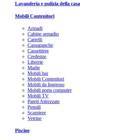
Lavanderia e pulizia della casa
Mobili Contenitori
Armadi
Cabine armadio
Carrelli
Cassapanche
Cassettiere
Credenze
Librerie
Madie
Mobili bar
Mobili Contenitori
Mobili da Ingresso
Mobili porta computer
Mobili TV
Pareti Attrezzate
Pensili
Scarpiere
Vetrine
Piscine