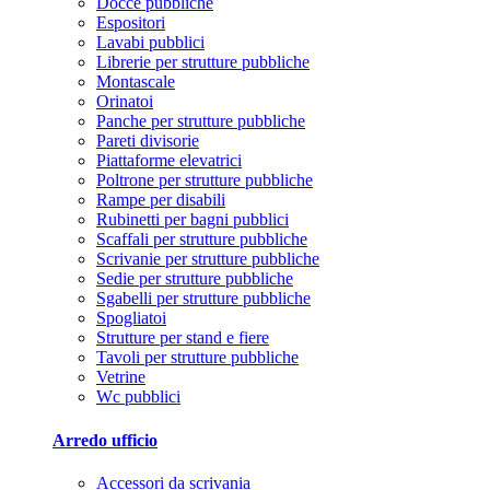
Docce pubbliche
Espositori
Lavabi pubblici
Librerie per strutture pubbliche
Montascale
Orinatoi
Panche per strutture pubbliche
Pareti divisorie
Piattaforme elevatrici
Poltrone per strutture pubbliche
Rampe per disabili
Rubinetti per bagni pubblici
Scaffali per strutture pubbliche
Scrivanie per strutture pubbliche
Sedie per strutture pubbliche
Sgabelli per strutture pubbliche
Spogliatoi
Strutture per stand e fiere
Tavoli per strutture pubbliche
Vetrine
Wc pubblici
Arredo ufficio
Accessori da scrivania