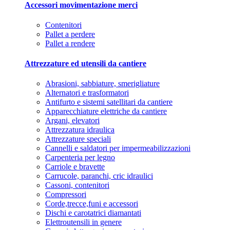
Accessori movimentazione merci
Contenitori
Pallet a perdere
Pallet a rendere
Attrezzature ed utensili da cantiere
Abrasioni, sabbiature, smerigliature
Alternatori e trasformatori
Antifurto e sistemi satellitari da cantiere
Apparecchiature elettriche da cantiere
Argani, elevatori
Attrezzatura idraulica
Attrezzature speciali
Cannelli e saldatori per impermeabilizzazioni
Carpenteria per legno
Carriole e bravette
Carrucole, paranchi, cric idraulici
Cassoni, contenitori
Compressori
Corde,trecce,funi e accessori
Dischi e carotatrici diamantati
Elettroutensili in genere