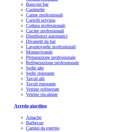
Banconi bar
Cantinette
Cappe professionali
Carrelli servizio
Cottura professionale
Cucine professionali
Distributori automatici
Divanetti da bar
Lavastoviglie professionali
Montavivande
Preparazione professionale
Refrigerazione professionale
Sedie alte
Sedie ristorante
Tavoli alti
Tavoli ristorante
Vetrine refrigerate
Vetrine riscaldate
Arredo giardino
Amache
Barbecue
Camini da esterno