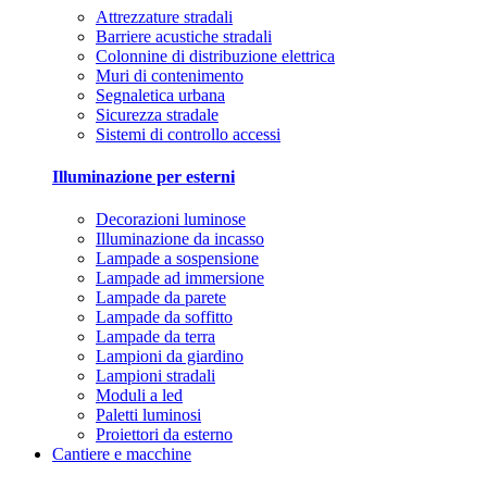
Attrezzature stradali
Barriere acustiche stradali
Colonnine di distribuzione elettrica
Muri di contenimento
Segnaletica urbana
Sicurezza stradale
Sistemi di controllo accessi
Illuminazione per esterni
Decorazioni luminose
Illuminazione da incasso
Lampade a sospensione
Lampade ad immersione
Lampade da parete
Lampade da soffitto
Lampade da terra
Lampioni da giardino
Lampioni stradali
Moduli a led
Paletti luminosi
Proiettori da esterno
Cantiere e macchine