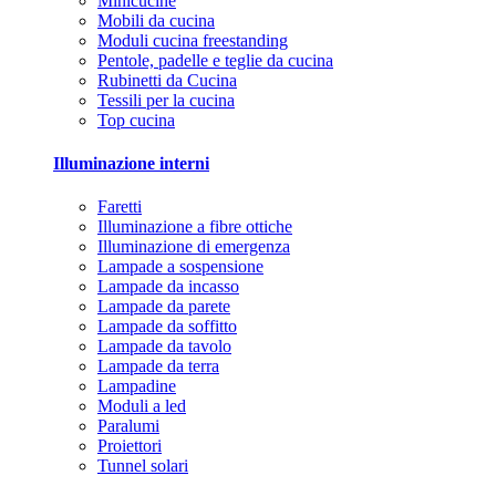
Minicucine
Mobili da cucina
Moduli cucina freestanding
Pentole, padelle e teglie da cucina
Rubinetti da Cucina
Tessili per la cucina
Top cucina
Illuminazione interni
Faretti
Illuminazione a fibre ottiche
Illuminazione di emergenza
Lampade a sospensione
Lampade da incasso
Lampade da parete
Lampade da soffitto
Lampade da tavolo
Lampade da terra
Lampadine
Moduli a led
Paralumi
Proiettori
Tunnel solari