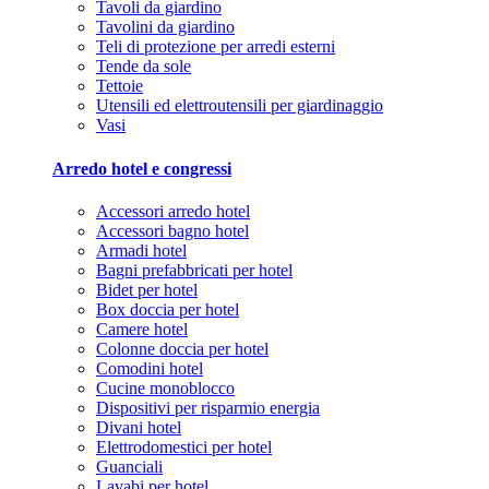
Tavoli da giardino
Tavolini da giardino
Teli di protezione per arredi esterni
Tende da sole
Tettoie
Utensili ed elettroutensili per giardinaggio
Vasi
Arredo hotel e congressi
Accessori arredo hotel
Accessori bagno hotel
Armadi hotel
Bagni prefabbricati per hotel
Bidet per hotel
Box doccia per hotel
Camere hotel
Colonne doccia per hotel
Comodini hotel
Cucine monoblocco
Dispositivi per risparmio energia
Divani hotel
Elettrodomestici per hotel
Guanciali
Lavabi per hotel