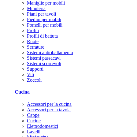
Maniglie per mobili
Minuteria
Piani per tavoli
Piedini per mobili
Pomelli per mobili
Profili
Profili di battuta
Ruote
Serrature
Sistemi antiribaltamento
Sistemi passacavi
Sistemi scorrevoli
Supporti
Viti
Zoccoli
Cucina
Accessori per la cucina
Accessori per la tavola
Cappe
Cucine
Elettrodomestici
Lavelli