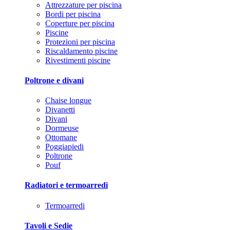
Attrezzature per piscina
Bordi per piscina
Coperture per piscina
Piscine
Protezioni per piscina
Riscaldamento piscine
Rivestimenti piscine
Poltrone e divani
Chaise longue
Divanetti
Divani
Dormeuse
Ottomane
Poggiapiedi
Poltrone
Pouf
Radiatori e termoarredi
Termoarredi
Tavoli e Sedie