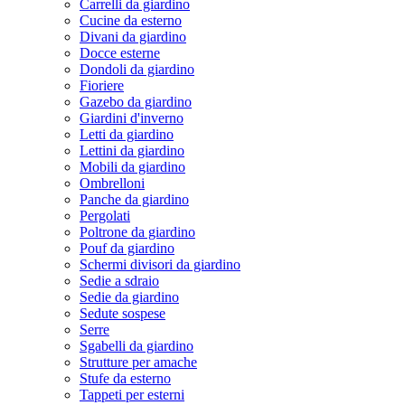
Carrelli da giardino
Cucine da esterno
Divani da giardino
Docce esterne
Dondoli da giardino
Fioriere
Gazebo da giardino
Giardini d'inverno
Letti da giardino
Lettini da giardino
Mobili da giardino
Ombrelloni
Panche da giardino
Pergolati
Poltrone da giardino
Pouf da giardino
Schermi divisori da giardino
Sedie a sdraio
Sedie da giardino
Sedute sospese
Serre
Sgabelli da giardino
Strutture per amache
Stufe da esterno
Tappeti per esterni