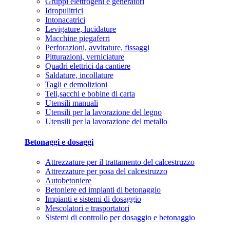
Gruppi elettrogeni e generatori
Idropulitrici
Intonacatrici
Levigature, lucidature
Macchine piegaferri
Perforazioni, avvitature, fissaggi
Pitturazioni, verniciature
Quadri elettrici da cantiere
Saldature, incollature
Tagli e demolizioni
Teli,sacchi e bobine di carta
Utensili manuali
Utensili per la lavorazione del legno
Utensili per la lavorazione del metallo
Betonaggi e dosaggi
Attrezzature per il trattamento del calcestruzzo
Attrezzature per posa del calcestruzzo
Autobetoniere
Betoniere ed impianti di betonaggio
Impianti e sistemi di dosaggio
Mescolatori e trasportatori
Sistemi di controllo per dosaggio e betonaggio