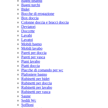
Bagni disabili
Bagni turchi
Bidet
Bocche di erogazione
Box doccia
Colonne doccia e bracci doccia
Deviatori
Doccette
Lavabi
Lavatoi
Mobili bagno
Mobili lavabo
Pareti per doccia
Pareti per vasca
Piani lavabo
Piatti doccia
Placche di comando per wc
Plafoniere bagno
Rubinetti per bidet
Rubinetti per doccia
Rubinetti per lavabo
Rubinetti per vasca
Saune
Sedili Wc
Soffioni