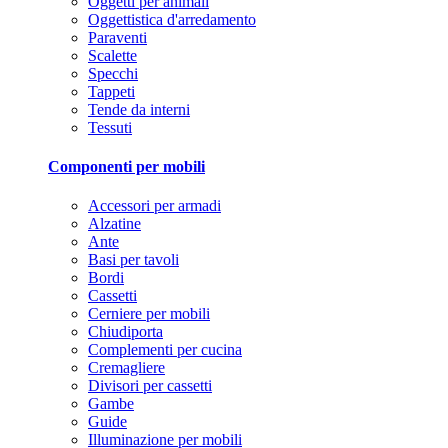
Oggetti per animali
Oggettistica d'arredamento
Paraventi
Scalette
Specchi
Tappeti
Tende da interni
Tessuti
Componenti per mobili
Accessori per armadi
Alzatine
Ante
Basi per tavoli
Bordi
Cassetti
Cerniere per mobili
Chiudiporta
Complementi per cucina
Cremagliere
Divisori per cassetti
Gambe
Guide
Illuminazione per mobili