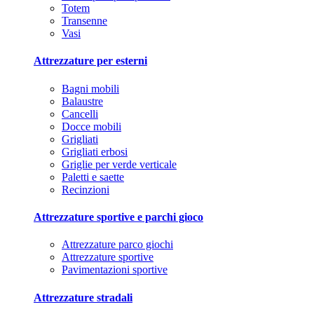
Totem
Transenne
Vasi
Attrezzature per esterni
Bagni mobili
Balaustre
Cancelli
Docce mobili
Grigliati
Grigliati erbosi
Griglie per verde verticale
Paletti e saette
Recinzioni
Attrezzature sportive e parchi gioco
Attrezzature parco giochi
Attrezzature sportive
Pavimentazioni sportive
Attrezzature stradali