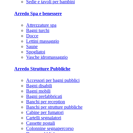
Sedie e tavoli per bambini
Arredo Spa e benessere
Attrezzature spa
Bagni turchi
Docce
Lettini massaggio
Saune
Spogliatoi
Vasche idromassaggio
Arredo Strutture Pubbliche
Accessori per bagni pubblici
Bagni disabili
Bagni mobili
Bagni prefabbricati
Banchi per reception
Banchi per strutture pubbliche
Cabine per fumatori
Cartelli segnalatori
Cassette postali
Colonnine segnapercorso