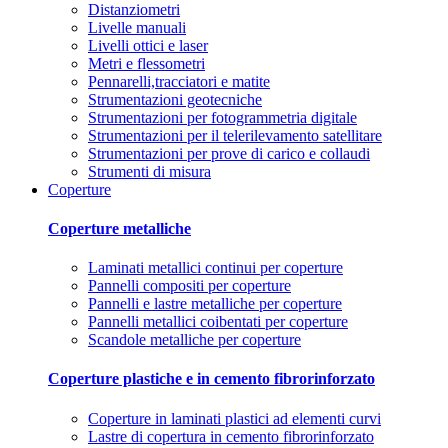
Distanziometri
Livelle manuali
Livelli ottici e laser
Metri e flessometri
Pennarelli,tracciatori e matite
Strumentazioni geotecniche
Strumentazioni per fotogrammetria digitale
Strumentazioni per il telerilevamento satellitare
Strumentazioni per prove di carico e collaudi
Strumenti di misura
Coperture
Coperture metalliche
Laminati metallici continui per coperture
Pannelli compositi per coperture
Pannelli e lastre metalliche per coperture
Pannelli metallici coibentati per coperture
Scandole metalliche per coperture
Coperture plastiche e in cemento fibrorinforzato
Coperture in laminati plastici ad elementi curvi
Lastre di copertura in cemento fibrorinforzato