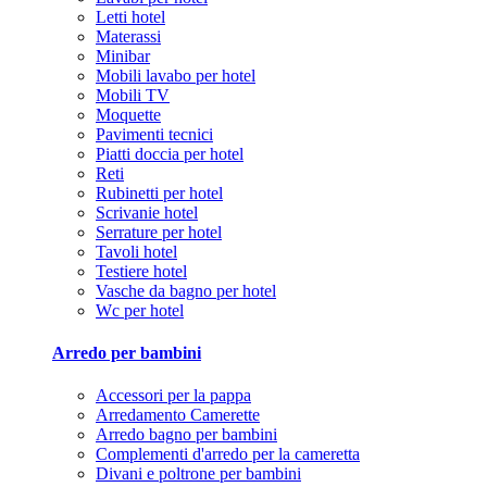
Letti hotel
Materassi
Minibar
Mobili lavabo per hotel
Mobili TV
Moquette
Pavimenti tecnici
Piatti doccia per hotel
Reti
Rubinetti per hotel
Scrivanie hotel
Serrature per hotel
Tavoli hotel
Testiere hotel
Vasche da bagno per hotel
Wc per hotel
Arredo per bambini
Accessori per la pappa
Arredamento Camerette
Arredo bagno per bambini
Complementi d'arredo per la cameretta
Divani e poltrone per bambini