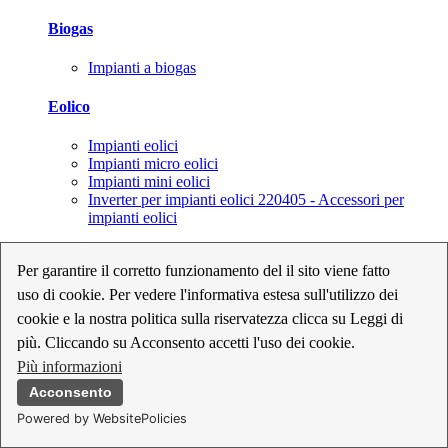
Biogas
Impianti a biogas
Eolico
Impianti eolici
Impianti micro eolici
Impianti mini eolici
Inverter per impianti eolici 220405 - Accessori per
impianti eolici
Fotovoltaico
Per garantire il corretto funzionamento del il sito viene fatto
uso di cookie. Per vedere l'informativa estesa sull'utilizzo dei
Cavi, connettori e sezionatori per impianti fotovoltaici
Inverter per impianti fotovoltaici
cookie e la nostra politica sulla riservatezza clicca su Leggi di
Kit per impianti fotovoltaici
più. Cliccando su Acconsento accetti l'uso dei cookie.
Moduli fotovoltaici
Più informazioni
Sistemi di monitoraggio per impianti fotovoltaici
Strumenti di collaudo e configurazione per impianti
Acconsento
fotovoltaici
Powered by WebsitePolicies
Supporti per impianti fotovoltaici