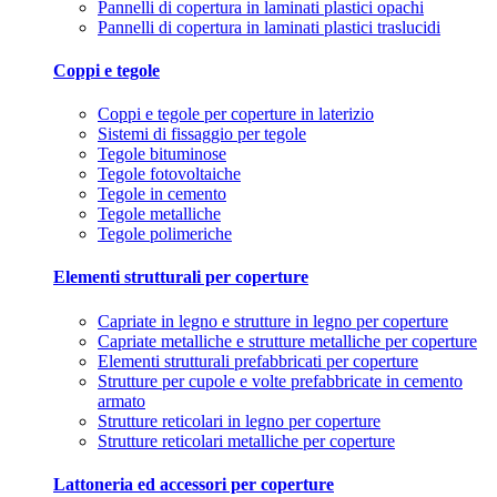
Pannelli di copertura in laminati plastici opachi
Pannelli di copertura in laminati plastici traslucidi
Coppi e tegole
Coppi e tegole per coperture in laterizio
Sistemi di fissaggio per tegole
Tegole bituminose
Tegole fotovoltaiche
Tegole in cemento
Tegole metalliche
Tegole polimeriche
Elementi strutturali per coperture
Capriate in legno e strutture in legno per coperture
Capriate metalliche e strutture metalliche per coperture
Elementi strutturali prefabbricati per coperture
Strutture per cupole e volte prefabbricate in cemento
armato
Strutture reticolari in legno per coperture
Strutture reticolari metalliche per coperture
Lattoneria ed accessori per coperture