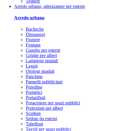
Testiere
Arredo urbano, attrezzature per esterni
Arredo urbano
Bacheche
Dissuasori
Fioriere
Fontane
Gazebo per esterni
Griglie per alberi
Lampioni stradali
Leggii
Orologi stradali
Panchine
Pannelli pubblicitari
Pensiline
Portabici
Portarifiuti
Posacenere per spazi pubblici
Protezioni per alberi
Sculture
Sedute da esterni
Tabelloni
Tavoli per spazi pubblici