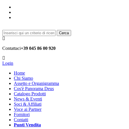
Cerca
Contattaci
+39 045 86 00 920
Login
Home
Chi Siamo
Assetto e Organigramma
Cos'è Panorama Deus
Catalogo Prodotti
News & Eventi
Soci & Affiliati
Voce ai Partner
Fornitori
Contatti
Punti Vendita