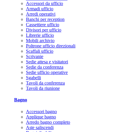
Accessori da ufficio
Armadi ufficio
Arredi operativi
Banchi per reception
Cassettiere ufficio
Divisori per ufficio
Librerie ufficio
Mobili archivio
Poltrone ufficio direzionali
Scaffali ufficio
Scrivanie
Sedie attesa e visitatori
Sedie da conferenza
Sedie ufficio operative
Sgabelli
Tavoli da conferenza
Tavoli da riunione
Bagno
Accessori bagno
Applique bagno
Arredo bagno completo
Aste saliscendi