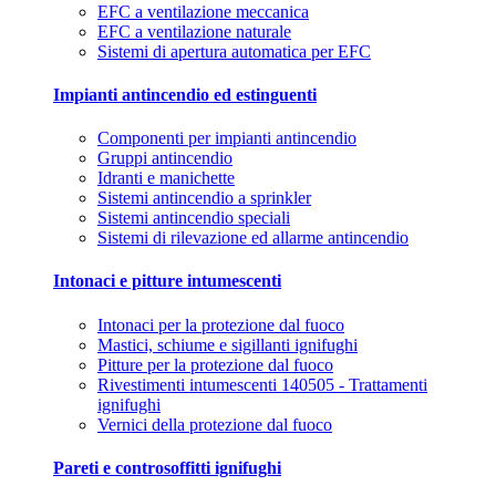
EFC a ventilazione meccanica
EFC a ventilazione naturale
Sistemi di apertura automatica per EFC
Impianti antincendio ed estinguenti
Componenti per impianti antincendio
Gruppi antincendio
Idranti e manichette
Sistemi antincendio a sprinkler
Sistemi antincendio speciali
Sistemi di rilevazione ed allarme antincendio
Intonaci e pitture intumescenti
Intonaci per la protezione dal fuoco
Mastici, schiume e sigillanti ignifughi
Pitture per la protezione dal fuoco
Rivestimenti intumescenti 140505 - Trattamenti
ignifughi
Vernici della protezione dal fuoco
Pareti e controsoffitti ignifughi