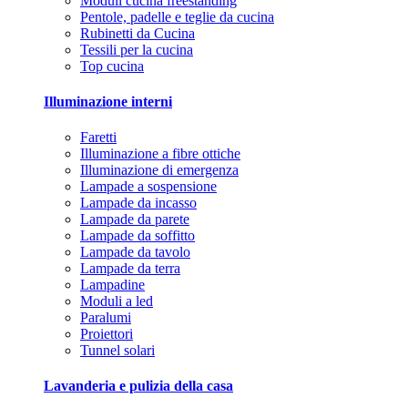
Moduli cucina freestanding
Pentole, padelle e teglie da cucina
Rubinetti da Cucina
Tessili per la cucina
Top cucina
Illuminazione interni
Faretti
Illuminazione a fibre ottiche
Illuminazione di emergenza
Lampade a sospensione
Lampade da incasso
Lampade da parete
Lampade da soffitto
Lampade da tavolo
Lampade da terra
Lampadine
Moduli a led
Paralumi
Proiettori
Tunnel solari
Lavanderia e pulizia della casa