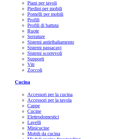
Piani per tavoli
Piedini per mobili
Pomelli per mobili
Profili
Profili di battuta
Ruote
Serrature
Sistemi antiribaltamento
Sistemi passacavi
Sistemi scorrevoli
Supporti
Viti
Zoccoli
Cucina
Accessori per la cucina
Accessori per la tavola
Cappe
Cucine
Elettrodomestici
Lavelli
Minicucine
Mobili da cucina