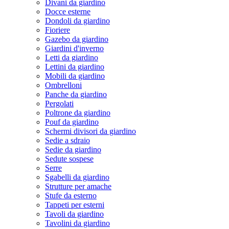
Divani da giardino
Docce esterne
Dondoli da giardino
Fioriere
Gazebo da giardino
Giardini d'inverno
Letti da giardino
Lettini da giardino
Mobili da giardino
Ombrelloni
Panche da giardino
Pergolati
Poltrone da giardino
Pouf da giardino
Schermi divisori da giardino
Sedie a sdraio
Sedie da giardino
Sedute sospese
Serre
Sgabelli da giardino
Strutture per amache
Stufe da esterno
Tappeti per esterni
Tavoli da giardino
Tavolini da giardino