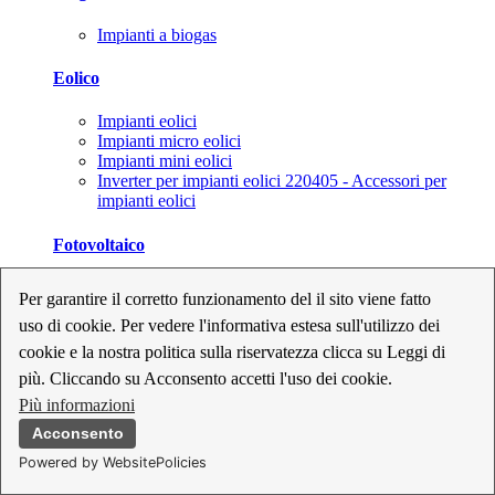
Impianti a biogas
Eolico
Impianti eolici
Impianti micro eolici
Impianti mini eolici
Inverter per impianti eolici 220405 - Accessori per
impianti eolici
Fotovoltaico
Cavi, connettori e sezionatori per impianti fotovoltaici
Per garantire il corretto funzionamento del il sito viene fatto
Inverter per impianti fotovoltaici
uso di cookie. Per vedere l'informativa estesa sull'utilizzo dei
Kit per impianti fotovoltaici
Moduli fotovoltaici
cookie e la nostra politica sulla riservatezza clicca su Leggi di
Sistemi di monitoraggio per impianti fotovoltaici
più. Cliccando su Acconsento accetti l'uso dei cookie.
Strumenti di collaudo e configurazione per impianti
Più informazioni
fotovoltaici
Supporti per impianti fotovoltaici
Acconsento
Powered by WebsitePolicies
Geotermia