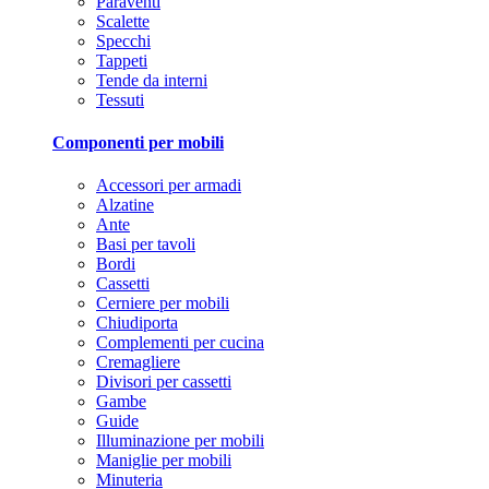
Paraventi
Scalette
Specchi
Tappeti
Tende da interni
Tessuti
Componenti per mobili
Accessori per armadi
Alzatine
Ante
Basi per tavoli
Bordi
Cassetti
Cerniere per mobili
Chiudiporta
Complementi per cucina
Cremagliere
Divisori per cassetti
Gambe
Guide
Illuminazione per mobili
Maniglie per mobili
Minuteria