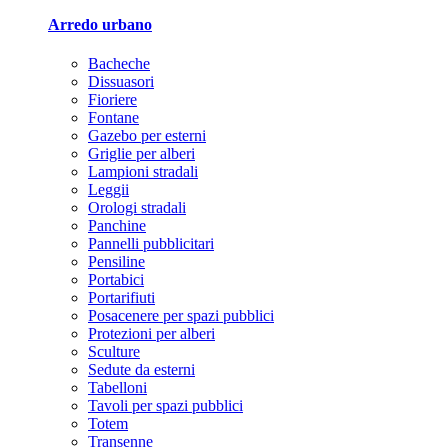
Arredo urbano
Bacheche
Dissuasori
Fioriere
Fontane
Gazebo per esterni
Griglie per alberi
Lampioni stradali
Leggii
Orologi stradali
Panchine
Pannelli pubblicitari
Pensiline
Portabici
Portarifiuti
Posacenere per spazi pubblici
Protezioni per alberi
Sculture
Sedute da esterni
Tabelloni
Tavoli per spazi pubblici
Totem
Transenne