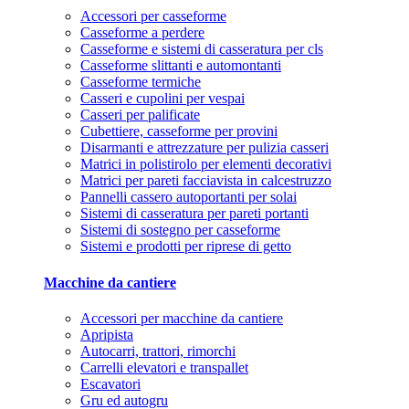
Accessori per casseforme
Casseforme a perdere
Casseforme e sistemi di casseratura per cls
Casseforme slittanti e automontanti
Casseforme termiche
Casseri e cupolini per vespai
Casseri per palificate
Cubettiere, casseforme per provini
Disarmanti e attrezzature per pulizia casseri
Matrici in polistirolo per elementi decorativi
Matrici per pareti facciavista in calcestruzzo
Pannelli cassero autoportanti per solai
Sistemi di casseratura per pareti portanti
Sistemi di sostegno per casseforme
Sistemi e prodotti per riprese di getto
Macchine da cantiere
Accessori per macchine da cantiere
Apripista
Autocarri, trattori, rimorchi
Carrelli elevatori e transpallet
Escavatori
Gru ed autogru