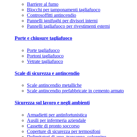
Barriere al fumo
Blocchi per tamponamenti tagliafuoco
Controsoffitti antincendio
Pannelli ignifughi per divisori interni
Pannelli tagliafuoco per rivestimenti esterni
Porte e chiusure tagliafuoco
Porte tagliafuoco
Portoni tagliafuoco
Vetrate tagliafuoco
Scale di sicurezza e antincendio
Scale antincendio metalliche
Scale antincendio prefabbricate in cemento armato
Sicurezza sul lavoro e negli ambienti
Armadietti per antinfortunistica
Ausili per infermeria aziendale
Cassette di pronto soccorso
Coperture di sicurezza per termosifoni
Delimitatori di aree, transenne, colonnine