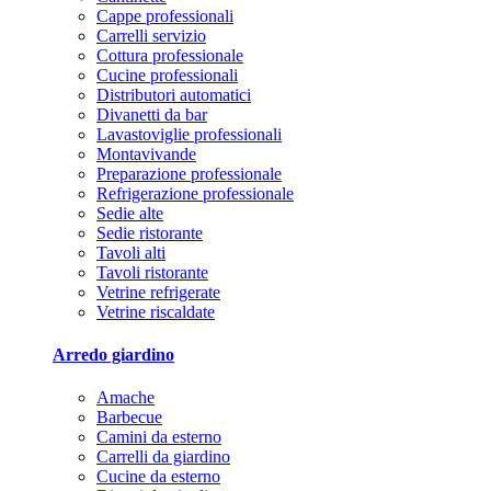
Cappe professionali
Carrelli servizio
Cottura professionale
Cucine professionali
Distributori automatici
Divanetti da bar
Lavastoviglie professionali
Montavivande
Preparazione professionale
Refrigerazione professionale
Sedie alte
Sedie ristorante
Tavoli alti
Tavoli ristorante
Vetrine refrigerate
Vetrine riscaldate
Arredo giardino
Amache
Barbecue
Camini da esterno
Carrelli da giardino
Cucine da esterno