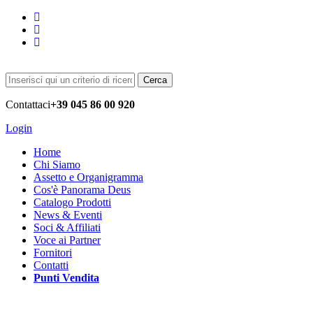
Cerca
Contattaci
+39 045 86 00 920
Login
Home
Chi Siamo
Assetto e Organigramma
Cos'è Panorama Deus
Catalogo Prodotti
News & Eventi
Soci & Affiliati
Voce ai Partner
Fornitori
Contatti
Punti Vendita