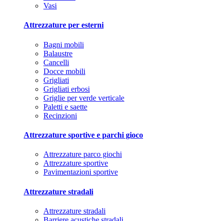
Vasi
Attrezzature per esterni
Bagni mobili
Balaustre
Cancelli
Docce mobili
Grigliati
Grigliati erbosi
Griglie per verde verticale
Paletti e saette
Recinzioni
Attrezzature sportive e parchi gioco
Attrezzature parco giochi
Attrezzature sportive
Pavimentazioni sportive
Attrezzature stradali
Attrezzature stradali
Barriere acustiche stradali