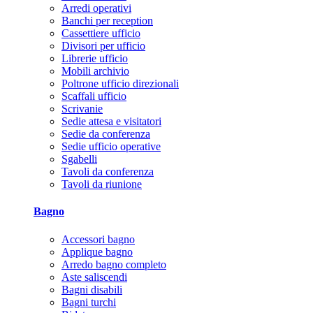
Arredi operativi
Banchi per reception
Cassettiere ufficio
Divisori per ufficio
Librerie ufficio
Mobili archivio
Poltrone ufficio direzionali
Scaffali ufficio
Scrivanie
Sedie attesa e visitatori
Sedie da conferenza
Sedie ufficio operative
Sgabelli
Tavoli da conferenza
Tavoli da riunione
Bagno
Accessori bagno
Applique bagno
Arredo bagno completo
Aste saliscendi
Bagni disabili
Bagni turchi