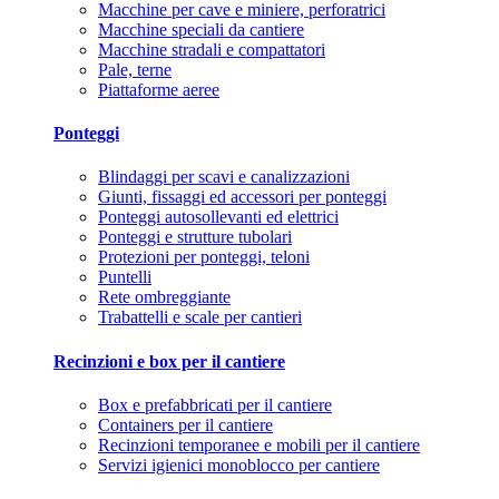
Macchine per cave e miniere, perforatrici
Macchine speciali da cantiere
Macchine stradali e compattatori
Pale, terne
Piattaforme aeree
Ponteggi
Blindaggi per scavi e canalizzazioni
Giunti, fissaggi ed accessori per ponteggi
Ponteggi autosollevanti ed elettrici
Ponteggi e strutture tubolari
Protezioni per ponteggi, teloni
Puntelli
Rete ombreggiante
Trabattelli e scale per cantieri
Recinzioni e box per il cantiere
Box e prefabbricati per il cantiere
Containers per il cantiere
Recinzioni temporanee e mobili per il cantiere
Servizi igienici monoblocco per cantiere