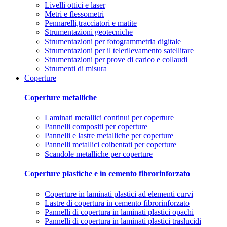
Livelli ottici e laser
Metri e flessometri
Pennarelli,tracciatori e matite
Strumentazioni geotecniche
Strumentazioni per fotogrammetria digitale
Strumentazioni per il telerilevamento satellitare
Strumentazioni per prove di carico e collaudi
Strumenti di misura
Coperture
Coperture metalliche
Laminati metallici continui per coperture
Pannelli compositi per coperture
Pannelli e lastre metalliche per coperture
Pannelli metallici coibentati per coperture
Scandole metalliche per coperture
Coperture plastiche e in cemento fibrorinforzato
Coperture in laminati plastici ad elementi curvi
Lastre di copertura in cemento fibrorinforzato
Pannelli di copertura in laminati plastici opachi
Pannelli di copertura in laminati plastici traslucidi