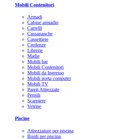
Mobili Contenitori
Armadi
Cabine armadio
Carrelli
Cassapanche
Cassettiere
Credenze
Librerie
Madie
Mobili bar
Mobili Contenitori
Mobili da Ingresso
Mobili porta computer
Mobili TV
Pareti Attrezzate
Pensili
Scarpiere
Vetrine
Piscine
Attrezzature per piscina
Bordi per piscina