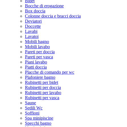
Bidet
Bocche di erogazione
Box doccia
Colonne doccia e bracci doccia
Deviatori
Doccette
Lavabi
Lavatoi
Mobili bagno
Mobili lavabo
Pareti per doccia
Pareti per vasca
Piani lavabo
Piatti doccia
Placche di comando per wc
Plafoniere bagno
Rubinetti per bidet
Rubinetti per doccia
Rubinetti per lavabo
Rubinetti per vasca
Saune
Sedili Wc
Soffioni
Spa minipiscine
Specchi bagno