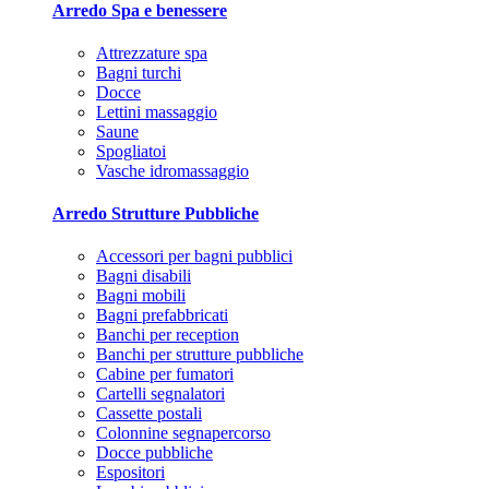
Arredo Spa e benessere
Attrezzature spa
Bagni turchi
Docce
Lettini massaggio
Saune
Spogliatoi
Vasche idromassaggio
Arredo Strutture Pubbliche
Accessori per bagni pubblici
Bagni disabili
Bagni mobili
Bagni prefabbricati
Banchi per reception
Banchi per strutture pubbliche
Cabine per fumatori
Cartelli segnalatori
Cassette postali
Colonnine segnapercorso
Docce pubbliche
Espositori