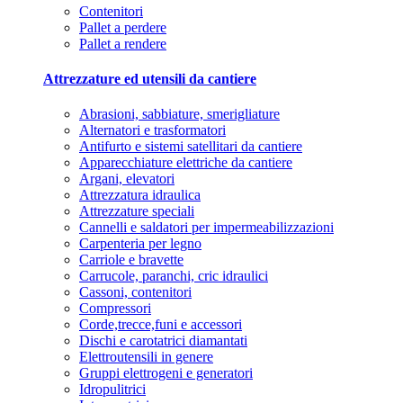
Contenitori
Pallet a perdere
Pallet a rendere
Attrezzature ed utensili da cantiere
Abrasioni, sabbiature, smerigliature
Alternatori e trasformatori
Antifurto e sistemi satellitari da cantiere
Apparecchiature elettriche da cantiere
Argani, elevatori
Attrezzatura idraulica
Attrezzature speciali
Cannelli e saldatori per impermeabilizzazioni
Carpenteria per legno
Carriole e bravette
Carrucole, paranchi, cric idraulici
Cassoni, contenitori
Compressori
Corde,trecce,funi e accessori
Dischi e carotatrici diamantati
Elettroutensili in genere
Gruppi elettrogeni e generatori
Idropulitrici