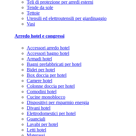
Teli di protezione per arredi esterni
Tende da sole
Tettoie
Utensili ed elettroutensili per giardinaggio
Vasi
Arredo hotel e congressi
Accessori arredo hotel
Accessori bagno hotel
Armadi hotel
Bagni prefabbricati per hotel
Bidet per hotel
Box doccia per hotel
Camere hotel
Colonne doccia per hotel
Comodini hotel
Cucine monoblocco
Dispositivi per risparmio energia
Divani hotel
Elettrodomestici per hotel
Guanciali
Lavabi per hotel
Letti hotel
Materassi