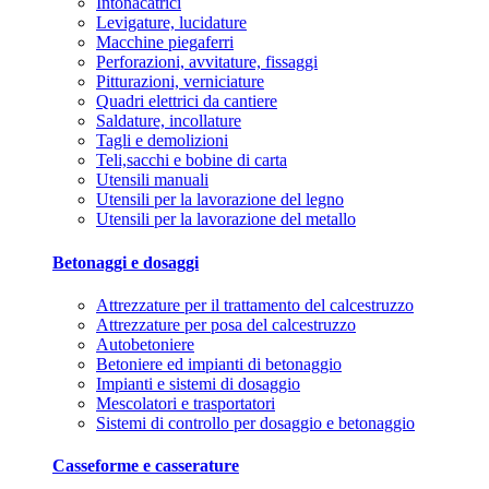
Intonacatrici
Levigature, lucidature
Macchine piegaferri
Perforazioni, avvitature, fissaggi
Pitturazioni, verniciature
Quadri elettrici da cantiere
Saldature, incollature
Tagli e demolizioni
Teli,sacchi e bobine di carta
Utensili manuali
Utensili per la lavorazione del legno
Utensili per la lavorazione del metallo
Betonaggi e dosaggi
Attrezzature per il trattamento del calcestruzzo
Attrezzature per posa del calcestruzzo
Autobetoniere
Betoniere ed impianti di betonaggio
Impianti e sistemi di dosaggio
Mescolatori e trasportatori
Sistemi di controllo per dosaggio e betonaggio
Casseforme e casserature