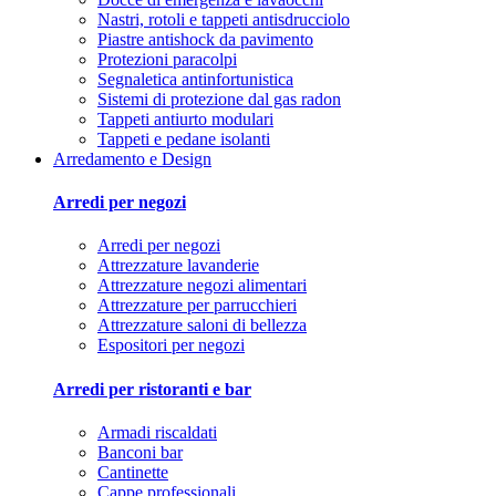
Nastri, rotoli e tappeti antisdrucciolo
Piastre antishock da pavimento
Protezioni paracolpi
Segnaletica antinfortunistica
Sistemi di protezione dal gas radon
Tappeti antiurto modulari
Tappeti e pedane isolanti
Arredamento e Design
Arredi per negozi
Arredi per negozi
Attrezzature lavanderie
Attrezzature negozi alimentari
Attrezzature per parrucchieri
Attrezzature saloni di bellezza
Espositori per negozi
Arredi per ristoranti e bar
Armadi riscaldati
Banconi bar
Cantinette
Cappe professionali