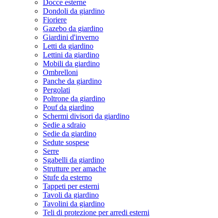
Docce esterne
Dondoli da giardino
Fioriere
Gazebo da giardino
Giardini d'inverno
Letti da giardino
Lettini da giardino
Mobili da giardino
Ombrelloni
Panche da giardino
Pergolati
Poltrone da giardino
Pouf da giardino
Schermi divisori da giardino
Sedie a sdraio
Sedie da giardino
Sedute sospese
Serre
Sgabelli da giardino
Strutture per amache
Stufe da esterno
Tappeti per esterni
Tavoli da giardino
Tavolini da giardino
Teli di protezione per arredi esterni