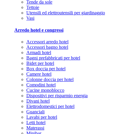
Tende da sole
Tettoie
Utensili ed elettroutensili per giardinaggio
Vasi
Arredo hotel e congressi
Accessori arredo hotel
Accessori bagno hotel
Armadi hotel
Bagni prefabbricati per hotel
Bidet per hotel
Box doccia per hotel
Camere hotel
Colonne doccia per hotel
Comodini hotel
Cucine monoblocco
Dispositivi per risparmio energia
Divani hotel
Elettrodomestici per hotel
Guanciali
Lavabi per hotel
Letti hotel
Materassi
Minibar