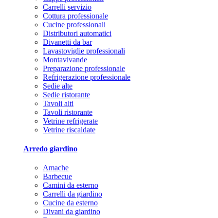
Carrelli servizio
Cottura professionale
Cucine professionali
Distributori automatici
Divanetti da bar
Lavastoviglie professionali
Montavivande
Preparazione professionale
Refrigerazione professionale
Sedie alte
Sedie ristorante
Tavoli alti
Tavoli ristorante
Vetrine refrigerate
Vetrine riscaldate
Arredo giardino
Amache
Barbecue
Camini da esterno
Carrelli da giardino
Cucine da esterno
Divani da giardino