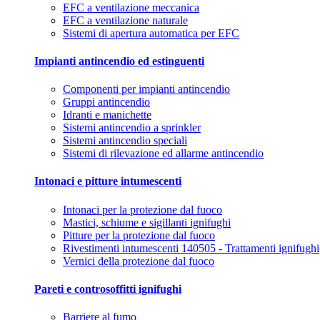
EFC a ventilazione meccanica
EFC a ventilazione naturale
Sistemi di apertura automatica per EFC
Impianti antincendio ed estinguenti
Componenti per impianti antincendio
Gruppi antincendio
Idranti e manichette
Sistemi antincendio a sprinkler
Sistemi antincendio speciali
Sistemi di rilevazione ed allarme antincendio
Intonaci e pitture intumescenti
Intonaci per la protezione dal fuoco
Mastici, schiume e sigillanti ignifughi
Pitture per la protezione dal fuoco
Rivestimenti intumescenti 140505 - Trattamenti ignifughi
Vernici della protezione dal fuoco
Pareti e controsoffitti ignifughi
Barriere al fumo