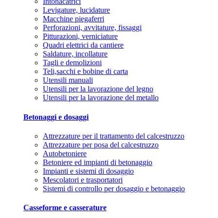
Intonacatrici
Levigature, lucidature
Macchine piegaferri
Perforazioni, avvitature, fissaggi
Pitturazioni, verniciature
Quadri elettrici da cantiere
Saldature, incollature
Tagli e demolizioni
Teli,sacchi e bobine di carta
Utensili manuali
Utensili per la lavorazione del legno
Utensili per la lavorazione del metallo
Betonaggi e dosaggi
Attrezzature per il trattamento del calcestruzzo
Attrezzature per posa del calcestruzzo
Autobetoniere
Betoniere ed impianti di betonaggio
Impianti e sistemi di dosaggio
Mescolatori e trasportatori
Sistemi di controllo per dosaggio e betonaggio
Casseforme e casserature