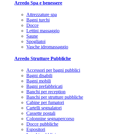
Arredo Spa e benessere
Attrezzature spa
Bagni turchi
Docce
Lettini massaggio
Saune
Spogliatoi
Vasche idromassaggio
Arredo Strutture Pubbliche
Accessori per bagni pubblici
Bagni disabili
Bagni mobili
Bagni prefabbricati
Banchi per reception
Banchi per strutture pubbliche
Cabine per fumatori
Cartelli segnalatori
Cassette postali
Colonnine segnapercorso
Docce pubbliche
Espositori