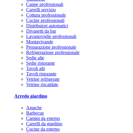
Cappe professionali
Carrelli servizio
Cottura professionale
Cucine professionali
Distributori automatici
Divanetti da bar
Lavastoviglie professionali
Montavivande
Preparazione professionale
Refrigerazione professionale
Sedie alte
Sedie ristorante
Tavoli alti
Tavoli ristorante
Vetrine refrigerate
Vetrine riscaldate
Arredo giardino
Amache
Barbecue
Camini da esterno
Carrelli da giardino
Cucine da esterno