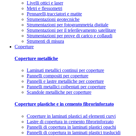
Livelli ottici e laser
Metri e flessometri
Pennarelli,tracciatori e matite
Strumentazioni geotecniche
Strumentazioni per fotogrammetria digitale
Strumentazioni per il telerilevamento satellitare
Strumentazioni per prove di carico e collaudi
Strumenti di misura
Coperture
Coperture metalliche
Laminati metallici continui per coperture
Pannelli compositi per coperture
Pannelli e lastre metalliche per coperture
Pannelli metallici coibentati per coperture
Scandole metalliche per coperture
Coperture plastiche e in cemento fibrorinforzato
Coperture in laminati plastici ad elementi curvi
Lastre di copertura in cemento fibrorinforzato
Pannelli di copertura in laminati plastici opachi
Pannelli di copertura in laminati plastici traslucidi