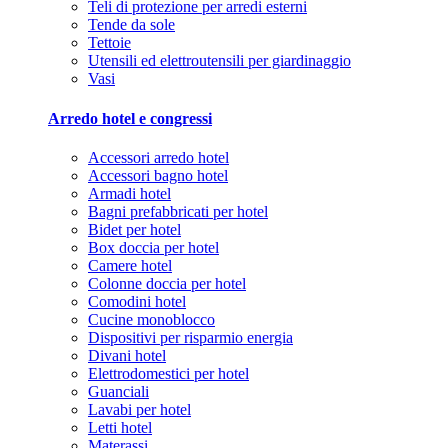
Teli di protezione per arredi esterni
Tende da sole
Tettoie
Utensili ed elettroutensili per giardinaggio
Vasi
Arredo hotel e congressi
Accessori arredo hotel
Accessori bagno hotel
Armadi hotel
Bagni prefabbricati per hotel
Bidet per hotel
Box doccia per hotel
Camere hotel
Colonne doccia per hotel
Comodini hotel
Cucine monoblocco
Dispositivi per risparmio energia
Divani hotel
Elettrodomestici per hotel
Guanciali
Lavabi per hotel
Letti hotel
Materassi