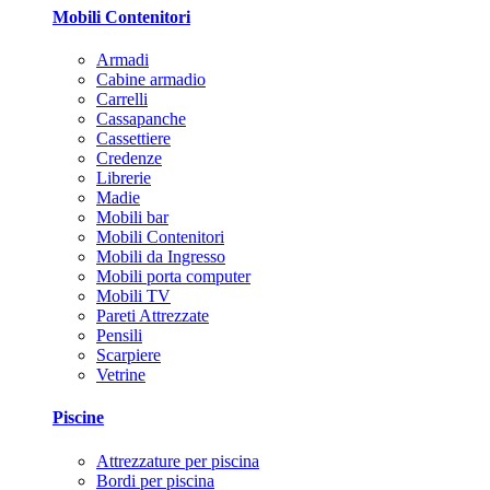
Mobili Contenitori
Armadi
Cabine armadio
Carrelli
Cassapanche
Cassettiere
Credenze
Librerie
Madie
Mobili bar
Mobili Contenitori
Mobili da Ingresso
Mobili porta computer
Mobili TV
Pareti Attrezzate
Pensili
Scarpiere
Vetrine
Piscine
Attrezzature per piscina
Bordi per piscina