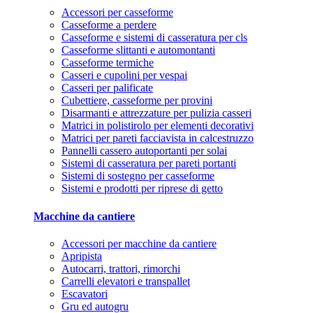
Accessori per casseforme
Casseforme a perdere
Casseforme e sistemi di casseratura per cls
Casseforme slittanti e automontanti
Casseforme termiche
Casseri e cupolini per vespai
Casseri per palificate
Cubettiere, casseforme per provini
Disarmanti e attrezzature per pulizia casseri
Matrici in polistirolo per elementi decorativi
Matrici per pareti facciavista in calcestruzzo
Pannelli cassero autoportanti per solai
Sistemi di casseratura per pareti portanti
Sistemi di sostegno per casseforme
Sistemi e prodotti per riprese di getto
Macchine da cantiere
Accessori per macchine da cantiere
Apripista
Autocarri, trattori, rimorchi
Carrelli elevatori e transpallet
Escavatori
Gru ed autogru