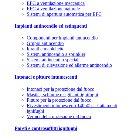
EFC a ventilazione meccanica
EFC a ventilazione naturale
Sistemi di apertura automatica per EFC
Impianti antincendio ed estinguenti
Componenti per impianti antincendio
Gruppi antincendio
Idranti e manichette
Sistemi antincendio a sprinkler
Sistemi antincendio speciali
Sistemi di rilevazione ed allarme antincendio
Intonaci e pitture intumescenti
Intonaci per la protezione dal fuoco
Mastici, schiume e sigillanti ignifughi
Pitture per la protezione dal fuoco
Rivestimenti intumescenti 140505 - Trattamenti
ignifughi
Vernici della protezione dal fuoco
Pareti e controsoffitti ignifughi