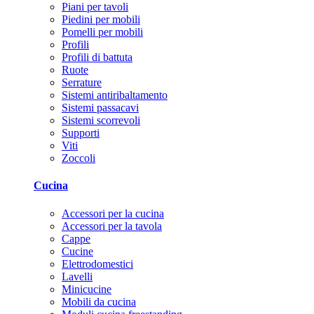
Piani per tavoli
Piedini per mobili
Pomelli per mobili
Profili
Profili di battuta
Ruote
Serrature
Sistemi antiribaltamento
Sistemi passacavi
Sistemi scorrevoli
Supporti
Viti
Zoccoli
Cucina
Accessori per la cucina
Accessori per la tavola
Cappe
Cucine
Elettrodomestici
Lavelli
Minicucine
Mobili da cucina