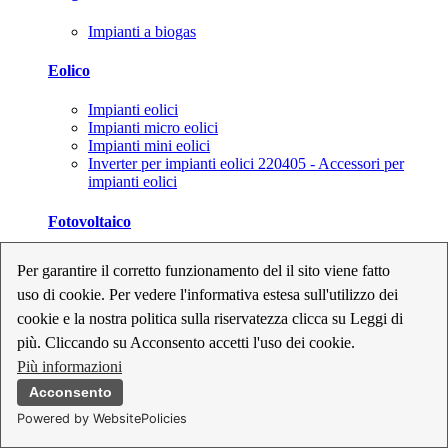
Impianti a biogas
Eolico
Impianti eolici
Impianti micro eolici
Impianti mini eolici
Inverter per impianti eolici 220405 - Accessori per
impianti eolici
Fotovoltaico
Cavi, connettori e sezionatori per impianti fotovoltaici
Per garantire il corretto funzionamento del il sito viene fatto
Inverter per impianti fotovoltaici
uso di cookie. Per vedere l'informativa estesa sull'utilizzo dei
Kit per impianti fotovoltaici
Moduli fotovoltaici
cookie e la nostra politica sulla riservatezza clicca su Leggi di
Sistemi di monitoraggio per impianti fotovoltaici
più. Cliccando su Acconsento accetti l'uso dei cookie.
Strumenti di collaudo e configurazione per impianti
Più informazioni
fotovoltaici
Supporti per impianti fotovoltaici
Acconsento
Powered by WebsitePolicies
Geotermia