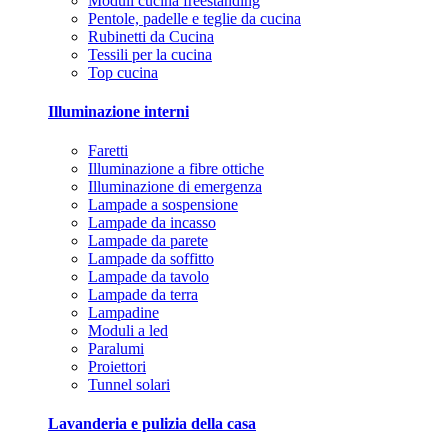
Moduli cucina freestanding
Pentole, padelle e teglie da cucina
Rubinetti da Cucina
Tessili per la cucina
Top cucina
Illuminazione interni
Faretti
Illuminazione a fibre ottiche
Illuminazione di emergenza
Lampade a sospensione
Lampade da incasso
Lampade da parete
Lampade da soffitto
Lampade da tavolo
Lampade da terra
Lampadine
Moduli a led
Paralumi
Proiettori
Tunnel solari
Lavanderia e pulizia della casa