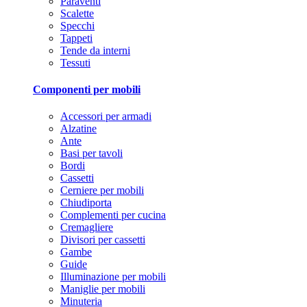
Paraventi
Scalette
Specchi
Tappeti
Tende da interni
Tessuti
Componenti per mobili
Accessori per armadi
Alzatine
Ante
Basi per tavoli
Bordi
Cassetti
Cerniere per mobili
Chiudiporta
Complementi per cucina
Cremagliere
Divisori per cassetti
Gambe
Guide
Illuminazione per mobili
Maniglie per mobili
Minuteria