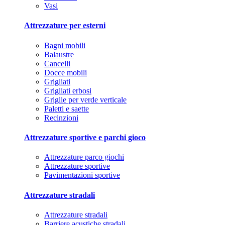
Vasi
Attrezzature per esterni
Bagni mobili
Balaustre
Cancelli
Docce mobili
Grigliati
Grigliati erbosi
Griglie per verde verticale
Paletti e saette
Recinzioni
Attrezzature sportive e parchi gioco
Attrezzature parco giochi
Attrezzature sportive
Pavimentazioni sportive
Attrezzature stradali
Attrezzature stradali
Barriere acustiche stradali