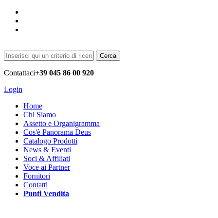
Cerca
Contattaci
+39 045 86 00 920
Login
Home
Chi Siamo
Assetto e Organigramma
Cos'è Panorama Deus
Catalogo Prodotti
News & Eventi
Soci & Affiliati
Voce ai Partner
Fornitori
Contatti
Punti Vendita