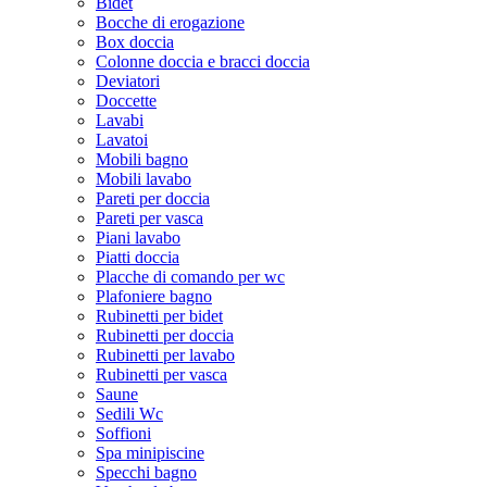
Bidet
Bocche di erogazione
Box doccia
Colonne doccia e bracci doccia
Deviatori
Doccette
Lavabi
Lavatoi
Mobili bagno
Mobili lavabo
Pareti per doccia
Pareti per vasca
Piani lavabo
Piatti doccia
Placche di comando per wc
Plafoniere bagno
Rubinetti per bidet
Rubinetti per doccia
Rubinetti per lavabo
Rubinetti per vasca
Saune
Sedili Wc
Soffioni
Spa minipiscine
Specchi bagno