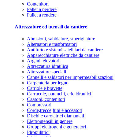
Contenitori
Pallet a perdere
Pallet a rendere
Attrezzature ed utensili da cantiere
Abrasioni, sabbiature, smerigliature
Alternatori e trasformatori
Antifurto e sistemi satellitari da cantiere
Apparecchiature elettriche da cantiere
Argani, elevatori
Attrezzatura idraulica
Attrezzature speciali
Cannelli e saldatori per impermeabilizzazioni
Carpenteria per legno
Carriole e bravette
Carrucole, paranchi, cric idraulici
Cassoni, contenitori
Compressori
Corde,trecce,funi e accessori
Dischi e carotatrici diamantati
Elettroutensili in genere
Gruppi elettrogeni e generatori
Idropulitrici