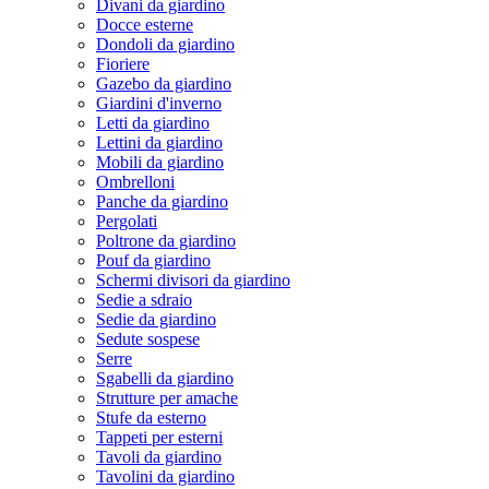
Divani da giardino
Docce esterne
Dondoli da giardino
Fioriere
Gazebo da giardino
Giardini d'inverno
Letti da giardino
Lettini da giardino
Mobili da giardino
Ombrelloni
Panche da giardino
Pergolati
Poltrone da giardino
Pouf da giardino
Schermi divisori da giardino
Sedie a sdraio
Sedie da giardino
Sedute sospese
Serre
Sgabelli da giardino
Strutture per amache
Stufe da esterno
Tappeti per esterni
Tavoli da giardino
Tavolini da giardino