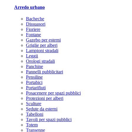
Arredo urbano
Bacheche
Dissuasori
Fioriere
Fontane
Gazebo per esterni
Griglie per alberi
Lampioni stradali
Leggii
Orologi stradali
Panchine
Pannelli pubblicitari
Pensiline
Portabici
Portarifiuti
Posacenere per spazi pubblici
Protezioni per alberi
Sculture
Sedute da esterni
Tabelloni
Tavoli per spazi pubblici
Totem
Transenne