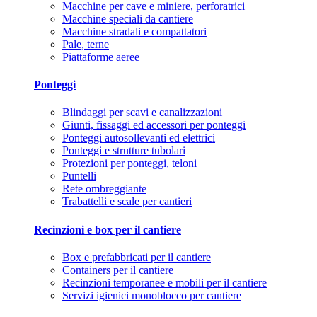
Macchine per cave e miniere, perforatrici
Macchine speciali da cantiere
Macchine stradali e compattatori
Pale, terne
Piattaforme aeree
Ponteggi
Blindaggi per scavi e canalizzazioni
Giunti, fissaggi ed accessori per ponteggi
Ponteggi autosollevanti ed elettrici
Ponteggi e strutture tubolari
Protezioni per ponteggi, teloni
Puntelli
Rete ombreggiante
Trabattelli e scale per cantieri
Recinzioni e box per il cantiere
Box e prefabbricati per il cantiere
Containers per il cantiere
Recinzioni temporanee e mobili per il cantiere
Servizi igienici monoblocco per cantiere