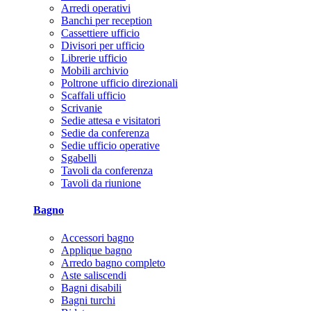
Arredi operativi
Banchi per reception
Cassettiere ufficio
Divisori per ufficio
Librerie ufficio
Mobili archivio
Poltrone ufficio direzionali
Scaffali ufficio
Scrivanie
Sedie attesa e visitatori
Sedie da conferenza
Sedie ufficio operative
Sgabelli
Tavoli da conferenza
Tavoli da riunione
Bagno
Accessori bagno
Applique bagno
Arredo bagno completo
Aste saliscendi
Bagni disabili
Bagni turchi