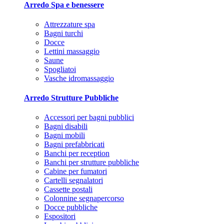
Arredo Spa e benessere
Attrezzature spa
Bagni turchi
Docce
Lettini massaggio
Saune
Spogliatoi
Vasche idromassaggio
Arredo Strutture Pubbliche
Accessori per bagni pubblici
Bagni disabili
Bagni mobili
Bagni prefabbricati
Banchi per reception
Banchi per strutture pubbliche
Cabine per fumatori
Cartelli segnalatori
Cassette postali
Colonnine segnapercorso
Docce pubbliche
Espositori