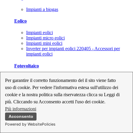
Impianti a biogas
Eolico
Impianti eolici
Impianti micro eolici
Impianti mini eolici
Inverter per impianti eolici 220405 - Accessori per
impianti eolici
Fotovoltaico
Cavi, connettori e sezionatori per impianti fotovoltaici
Per garantire il corretto funzionamento del il sito viene fatto
Inverter per impianti fotovoltaici
uso di cookie. Per vedere l'informativa estesa sull'utilizzo dei
Kit per impianti fotovoltaici
Moduli fotovoltaici
cookie e la nostra politica sulla riservatezza clicca su Leggi di
Sistemi di monitoraggio per impianti fotovoltaici
più. Cliccando su Acconsento accetti l'uso dei cookie.
Strumenti di collaudo e configurazione per impianti
Più informazioni
fotovoltaici
Supporti per impianti fotovoltaici
Acconsento
Powered by WebsitePolicies
Geotermia