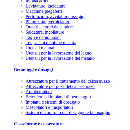
Intonacatrici
Levigature, lucidature
Macchine piegaferri
Perforazioni, avvitature, fissaggi
Pitturazioni, verniciature
Quadri elettrici da cantiere
Saldature, incollature
Tagli e demolizioni
Teli,sacchi e bobine di carta
Utensili manuali
Utensili per la lavorazione del legno
Utensili per la lavorazione del metallo
Betonaggi e dosaggi
Attrezzature per il trattamento del calcestruzzo
Attrezzature per posa del calcestruzzo
Autobetoniere
Betoniere ed impianti di betonaggio
Impianti e sistemi di dosaggio
Mescolatori e trasportatori
Sistemi di controllo per dosaggio e betonaggio
Casseforme e casserature