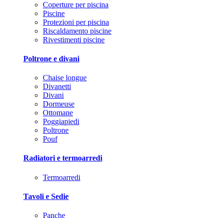
Coperture per piscina
Piscine
Protezioni per piscina
Riscaldamento piscine
Rivestimenti piscine
Poltrone e divani
Chaise longue
Divanetti
Divani
Dormeuse
Ottomane
Poggiapiedi
Poltrone
Pouf
Radiatori e termoarredi
Termoarredi
Tavoli e Sedie
Panche