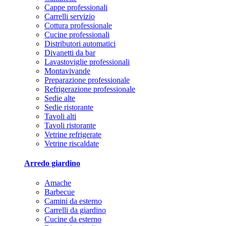
Cappe professionali
Carrelli servizio
Cottura professionale
Cucine professionali
Distributori automatici
Divanetti da bar
Lavastoviglie professionali
Montavivande
Preparazione professionale
Refrigerazione professionale
Sedie alte
Sedie ristorante
Tavoli alti
Tavoli ristorante
Vetrine refrigerate
Vetrine riscaldate
Arredo giardino
Amache
Barbecue
Camini da esterno
Carrelli da giardino
Cucine da esterno