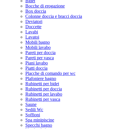
Bidet
Bocche di erogazione
Box doccia
Colonne doccia e bracci doccia
Deviatori
Doccette
Lavabi
Lavatoi
Mobili bagno
Mobili lavabo
Pareti per doccia
Pareti per vasca
Piani lavabo
Piatti doccia
Placche di comando per wc
Plafoniere bagno
Rubinetti per bidet
Rubinetti per doccia
Rubinetti per lavabo
Rubinetti per vasca
Saune
Sedili Wc
Soffioni
Spa minipiscine
Specchi bagno