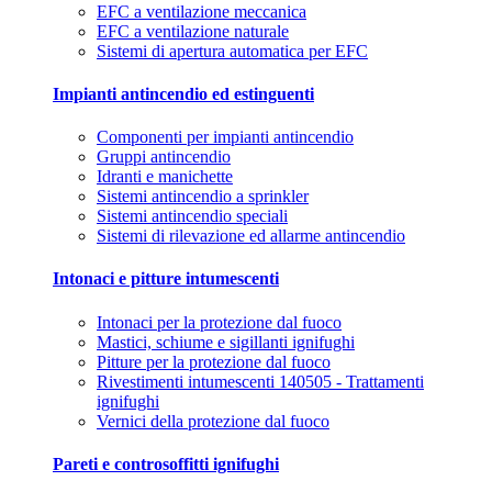
EFC a ventilazione meccanica
EFC a ventilazione naturale
Sistemi di apertura automatica per EFC
Impianti antincendio ed estinguenti
Componenti per impianti antincendio
Gruppi antincendio
Idranti e manichette
Sistemi antincendio a sprinkler
Sistemi antincendio speciali
Sistemi di rilevazione ed allarme antincendio
Intonaci e pitture intumescenti
Intonaci per la protezione dal fuoco
Mastici, schiume e sigillanti ignifughi
Pitture per la protezione dal fuoco
Rivestimenti intumescenti 140505 - Trattamenti
ignifughi
Vernici della protezione dal fuoco
Pareti e controsoffitti ignifughi