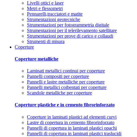
Livelli ottici e laser
Metri e flessometri
Pennarelli,tracciatori e matite
Strumentazioni geotecniche
Strumentazioni per fotogrammetria digitale
Strumentazioni per il telerilevamento satellitare
Strumentazioni per prove di carico e collaudi
Strumenti di misura
Coperture
Coperture metalliche
Laminati metallici continui per coperture
Pannelli compositi per coperture
Pannelli e lastre metalliche per coperture
Pannelli metallici coibentati per coperture
Scandole metalliche per coperture
Coperture plastiche e in cemento fibrorinforzato
Coperture in laminati plastici ad elementi curvi
Lastre di copertura in cemento fibrorinforzato
Pannelli di copertura in laminati plastici opachi
Pannelli di copertura in laminati plastici traslucidi