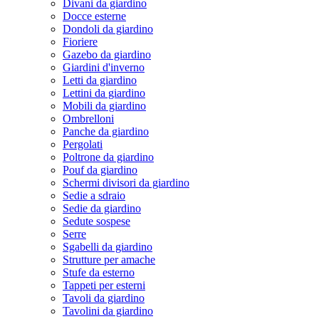
Divani da giardino
Docce esterne
Dondoli da giardino
Fioriere
Gazebo da giardino
Giardini d'inverno
Letti da giardino
Lettini da giardino
Mobili da giardino
Ombrelloni
Panche da giardino
Pergolati
Poltrone da giardino
Pouf da giardino
Schermi divisori da giardino
Sedie a sdraio
Sedie da giardino
Sedute sospese
Serre
Sgabelli da giardino
Strutture per amache
Stufe da esterno
Tappeti per esterni
Tavoli da giardino
Tavolini da giardino