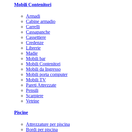
Mobili Contenitori
Armadi
Cabine armadio
Carrelli
Cassapanche
Cassettiere
Credenze
Librerie
Madie
Mobili bar
Mobili Contenitori
Mobili da Ingresso
Mobili porta computer
Mobili TV
Pareti Attrezzate
Pensili
Scarpiere
Vetrine
Piscine
Attrezzature per piscina
Bordi per piscina