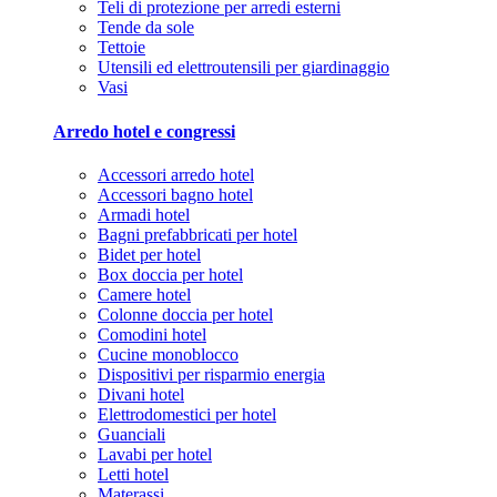
Teli di protezione per arredi esterni
Tende da sole
Tettoie
Utensili ed elettroutensili per giardinaggio
Vasi
Arredo hotel e congressi
Accessori arredo hotel
Accessori bagno hotel
Armadi hotel
Bagni prefabbricati per hotel
Bidet per hotel
Box doccia per hotel
Camere hotel
Colonne doccia per hotel
Comodini hotel
Cucine monoblocco
Dispositivi per risparmio energia
Divani hotel
Elettrodomestici per hotel
Guanciali
Lavabi per hotel
Letti hotel
Materassi