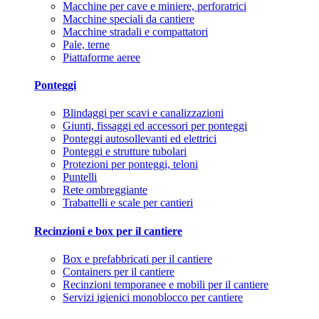
Macchine per cave e miniere, perforatrici
Macchine speciali da cantiere
Macchine stradali e compattatori
Pale, terne
Piattaforme aeree
Ponteggi
Blindaggi per scavi e canalizzazioni
Giunti, fissaggi ed accessori per ponteggi
Ponteggi autosollevanti ed elettrici
Ponteggi e strutture tubolari
Protezioni per ponteggi, teloni
Puntelli
Rete ombreggiante
Trabattelli e scale per cantieri
Recinzioni e box per il cantiere
Box e prefabbricati per il cantiere
Containers per il cantiere
Recinzioni temporanee e mobili per il cantiere
Servizi igienici monoblocco per cantiere