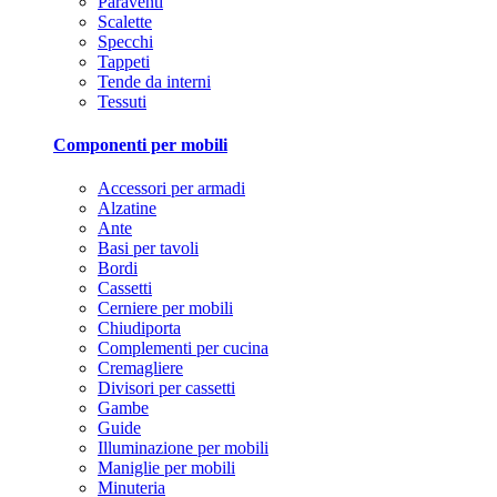
Paraventi
Scalette
Specchi
Tappeti
Tende da interni
Tessuti
Componenti per mobili
Accessori per armadi
Alzatine
Ante
Basi per tavoli
Bordi
Cassetti
Cerniere per mobili
Chiudiporta
Complementi per cucina
Cremagliere
Divisori per cassetti
Gambe
Guide
Illuminazione per mobili
Maniglie per mobili
Minuteria