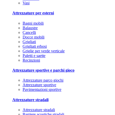
Vasi
Attrezzature per esterni
Bagni mobili
Balaustre
Cancelli
Docce mobili
Grigliati
Grigliati erbosi
Griglie per verde verticale
Paletti e saette
Recinzioni
Attrezzature sportive e parchi gioco
Attrezzature parco giochi
Attrezzature sportive
Pavimentazioni sportive
Attrezzature stradali
Attrezzature stradali
Barriere acustiche stradali