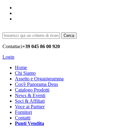
Cerca
Contattaci
+39 045 86 00 920
Login
Home
Chi Siamo
Assetto e Organigramma
Cos'è Panorama Deus
Catalogo Prodotti
News & Eventi
Soci & Affiliati
Voce ai Partner
Fornitori
Contatti
Punti Vendita