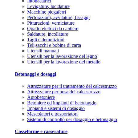
Intonacatrici
Levigature, lucidature
Macchine piegaferri
Perforazioni, avvitature, fissaggi
Pitturazioni, verniciature
Quadri elettrici da cantiere
Saldature, incollature
Tagli e demolizioni
Teli,sacchi e bobine di carta
Utensili manuali
Utensili per la lavorazione del legno
Utensili per la lavorazione del metallo
Betonaggi e dosaggi
Attrezzature per il trattamento del calcestruzzo
Attrezzature per posa del calcestruzzo
Autobetoniere
Betoniere ed impianti di betonaggio
Impianti e sistemi di dosaggio
Mescolatori e trasportatori
Sistemi di controllo per dosaggio e betonaggio
Casseforme e casserature