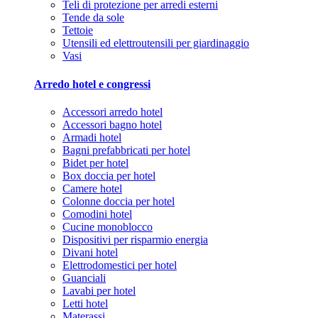
Teli di protezione per arredi esterni
Tende da sole
Tettoie
Utensili ed elettroutensili per giardinaggio
Vasi
Arredo hotel e congressi
Accessori arredo hotel
Accessori bagno hotel
Armadi hotel
Bagni prefabbricati per hotel
Bidet per hotel
Box doccia per hotel
Camere hotel
Colonne doccia per hotel
Comodini hotel
Cucine monoblocco
Dispositivi per risparmio energia
Divani hotel
Elettrodomestici per hotel
Guanciali
Lavabi per hotel
Letti hotel
Materassi