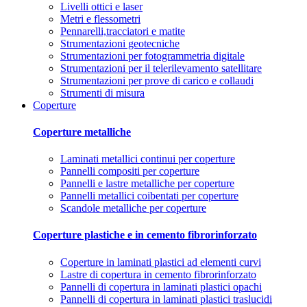
Livelli ottici e laser
Metri e flessometri
Pennarelli,tracciatori e matite
Strumentazioni geotecniche
Strumentazioni per fotogrammetria digitale
Strumentazioni per il telerilevamento satellitare
Strumentazioni per prove di carico e collaudi
Strumenti di misura
Coperture
Coperture metalliche
Laminati metallici continui per coperture
Pannelli compositi per coperture
Pannelli e lastre metalliche per coperture
Pannelli metallici coibentati per coperture
Scandole metalliche per coperture
Coperture plastiche e in cemento fibrorinforzato
Coperture in laminati plastici ad elementi curvi
Lastre di copertura in cemento fibrorinforzato
Pannelli di copertura in laminati plastici opachi
Pannelli di copertura in laminati plastici traslucidi