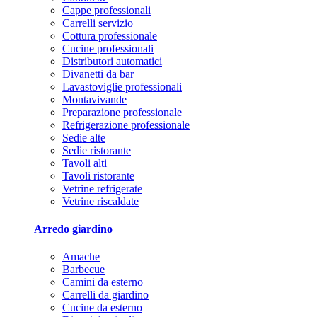
Cappe professionali
Carrelli servizio
Cottura professionale
Cucine professionali
Distributori automatici
Divanetti da bar
Lavastoviglie professionali
Montavivande
Preparazione professionale
Refrigerazione professionale
Sedie alte
Sedie ristorante
Tavoli alti
Tavoli ristorante
Vetrine refrigerate
Vetrine riscaldate
Arredo giardino
Amache
Barbecue
Camini da esterno
Carrelli da giardino
Cucine da esterno