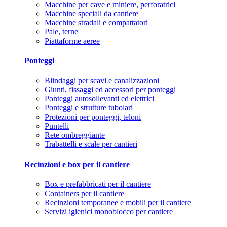
Macchine per cave e miniere, perforatrici
Macchine speciali da cantiere
Macchine stradali e compattatori
Pale, terne
Piattaforme aeree
Ponteggi
Blindaggi per scavi e canalizzazioni
Giunti, fissaggi ed accessori per ponteggi
Ponteggi autosollevanti ed elettrici
Ponteggi e strutture tubolari
Protezioni per ponteggi, teloni
Puntelli
Rete ombreggiante
Trabattelli e scale per cantieri
Recinzioni e box per il cantiere
Box e prefabbricati per il cantiere
Containers per il cantiere
Recinzioni temporanee e mobili per il cantiere
Servizi igienici monoblocco per cantiere