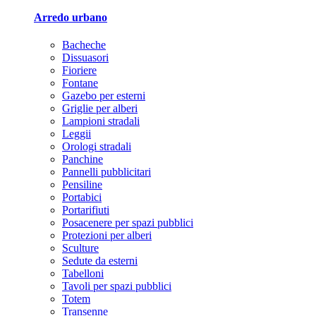
Arredo urbano
Bacheche
Dissuasori
Fioriere
Fontane
Gazebo per esterni
Griglie per alberi
Lampioni stradali
Leggii
Orologi stradali
Panchine
Pannelli pubblicitari
Pensiline
Portabici
Portarifiuti
Posacenere per spazi pubblici
Protezioni per alberi
Sculture
Sedute da esterni
Tabelloni
Tavoli per spazi pubblici
Totem
Transenne