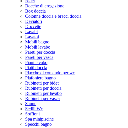
Bidet
Bocche di erogazione
Box doccia
Colonne doccia e bracci doccia
Deviatori
Doccette
Lavabi
Lavatoi
Mobili bagno
Mobili lavabo
Pareti per doccia
Pareti per vasca
Piani lavabo
Piatti doccia
Placche di comando per wc
Plafoniere bagno
Rubinetti per bidet
Rubinetti per doccia
Rubinetti per lavabo
Rubinetti per vasca
Saune
Sedili Wc
Soffioni
Spa minipiscine
Specchi bagno