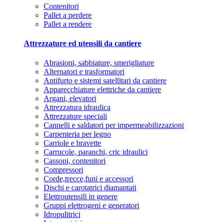
Contenitori
Pallet a perdere
Pallet a rendere
Attrezzature ed utensili da cantiere
Abrasioni, sabbiature, smerigliature
Alternatori e trasformatori
Antifurto e sistemi satellitari da cantiere
Apparecchiature elettriche da cantiere
Argani, elevatori
Attrezzatura idraulica
Attrezzature speciali
Cannelli e saldatori per impermeabilizzazioni
Carpenteria per legno
Carriole e bravette
Carrucole, paranchi, cric idraulici
Cassoni, contenitori
Compressori
Corde,trecce,funi e accessori
Dischi e carotatrici diamantati
Elettroutensili in genere
Gruppi elettrogeni e generatori
Idropulitrici