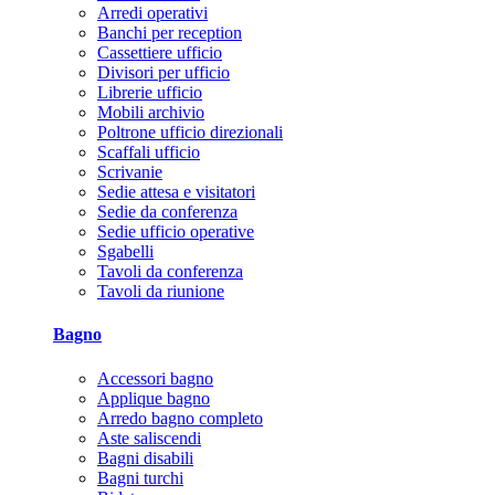
Arredi operativi
Banchi per reception
Cassettiere ufficio
Divisori per ufficio
Librerie ufficio
Mobili archivio
Poltrone ufficio direzionali
Scaffali ufficio
Scrivanie
Sedie attesa e visitatori
Sedie da conferenza
Sedie ufficio operative
Sgabelli
Tavoli da conferenza
Tavoli da riunione
Bagno
Accessori bagno
Applique bagno
Arredo bagno completo
Aste saliscendi
Bagni disabili
Bagni turchi