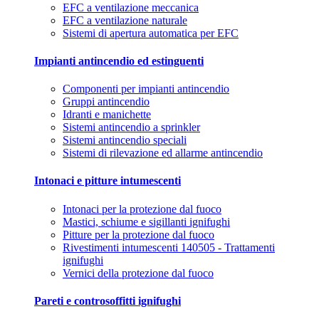
EFC a ventilazione meccanica
EFC a ventilazione naturale
Sistemi di apertura automatica per EFC
Impianti antincendio ed estinguenti
Componenti per impianti antincendio
Gruppi antincendio
Idranti e manichette
Sistemi antincendio a sprinkler
Sistemi antincendio speciali
Sistemi di rilevazione ed allarme antincendio
Intonaci e pitture intumescenti
Intonaci per la protezione dal fuoco
Mastici, schiume e sigillanti ignifughi
Pitture per la protezione dal fuoco
Rivestimenti intumescenti 140505 - Trattamenti
ignifughi
Vernici della protezione dal fuoco
Pareti e controsoffitti ignifughi