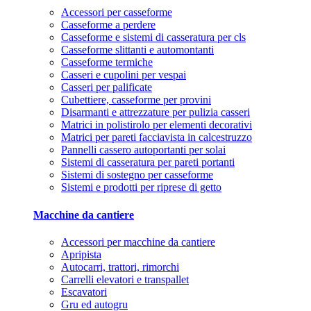
Accessori per casseforme
Casseforme a perdere
Casseforme e sistemi di casseratura per cls
Casseforme slittanti e automontanti
Casseforme termiche
Casseri e cupolini per vespai
Casseri per palificate
Cubettiere, casseforme per provini
Disarmanti e attrezzature per pulizia casseri
Matrici in polistirolo per elementi decorativi
Matrici per pareti facciavista in calcestruzzo
Pannelli cassero autoportanti per solai
Sistemi di casseratura per pareti portanti
Sistemi di sostegno per casseforme
Sistemi e prodotti per riprese di getto
Macchine da cantiere
Accessori per macchine da cantiere
Apripista
Autocarri, trattori, rimorchi
Carrelli elevatori e transpallet
Escavatori
Gru ed autogru