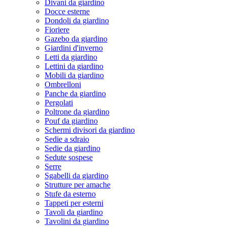
Divani da giardino
Docce esterne
Dondoli da giardino
Fioriere
Gazebo da giardino
Giardini d'inverno
Letti da giardino
Lettini da giardino
Mobili da giardino
Ombrelloni
Panche da giardino
Pergolati
Poltrone da giardino
Pouf da giardino
Schermi divisori da giardino
Sedie a sdraio
Sedie da giardino
Sedute sospese
Serre
Sgabelli da giardino
Strutture per amache
Stufe da esterno
Tappeti per esterni
Tavoli da giardino
Tavolini da giardino