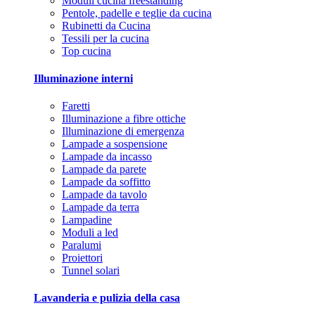
Moduli cucina freestanding
Pentole, padelle e teglie da cucina
Rubinetti da Cucina
Tessili per la cucina
Top cucina
Illuminazione interni
Faretti
Illuminazione a fibre ottiche
Illuminazione di emergenza
Lampade a sospensione
Lampade da incasso
Lampade da parete
Lampade da soffitto
Lampade da tavolo
Lampade da terra
Lampadine
Moduli a led
Paralumi
Proiettori
Tunnel solari
Lavanderia e pulizia della casa