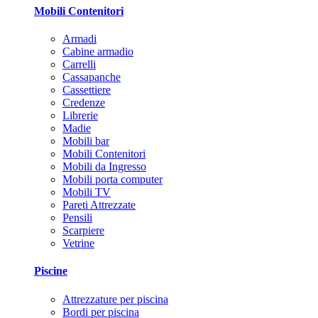
Mobili Contenitori
Armadi
Cabine armadio
Carrelli
Cassapanche
Cassettiere
Credenze
Librerie
Madie
Mobili bar
Mobili Contenitori
Mobili da Ingresso
Mobili porta computer
Mobili TV
Pareti Attrezzate
Pensili
Scarpiere
Vetrine
Piscine
Attrezzature per piscina
Bordi per piscina