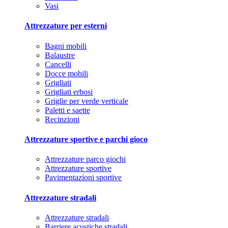
Vasi
Attrezzature per esterni
Bagni mobili
Balaustre
Cancelli
Docce mobili
Grigliati
Grigliati erbosi
Griglie per verde verticale
Paletti e saette
Recinzioni
Attrezzature sportive e parchi gioco
Attrezzature parco giochi
Attrezzature sportive
Pavimentazioni sportive
Attrezzature stradali
Attrezzature stradali
Barriere acustiche stradali