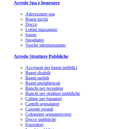
Arredo Spa e benessere
Attrezzature spa
Bagni turchi
Docce
Lettini massaggio
Saune
Spogliatoi
Vasche idromassaggio
Arredo Strutture Pubbliche
Accessori per bagni pubblici
Bagni disabili
Bagni mobili
Bagni prefabbricati
Banchi per reception
Banchi per strutture pubbliche
Cabine per fumatori
Cartelli segnalatori
Cassette postali
Colonnine segnapercorso
Docce pubbliche
Espositori