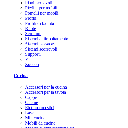
Piani per tavoli
Piedini per mobili
Pomelli per mobili
Profili
Profili di battuta
Ruote
Serrature
Sistemi antiribaltamento
Sistemi passacavi
Sistemi scorrevoli
Supporti
Viti
Zoccoli
Cucina
Accessori per la cucina
Accessori per la tavola
Cappe
Cucine
Elettrodomestici
Lavelli
Minicucine
Mobili da cucina