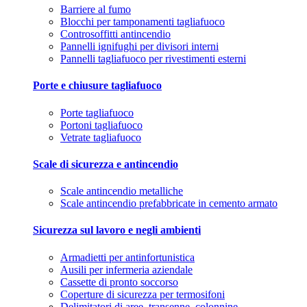
Barriere al fumo
Blocchi per tamponamenti tagliafuoco
Controsoffitti antincendio
Pannelli ignifughi per divisori interni
Pannelli tagliafuoco per rivestimenti esterni
Porte e chiusure tagliafuoco
Porte tagliafuoco
Portoni tagliafuoco
Vetrate tagliafuoco
Scale di sicurezza e antincendio
Scale antincendio metalliche
Scale antincendio prefabbricate in cemento armato
Sicurezza sul lavoro e negli ambienti
Armadietti per antinfortunistica
Ausili per infermeria aziendale
Cassette di pronto soccorso
Coperture di sicurezza per termosifoni
Delimitatori di aree, transenne, colonnine