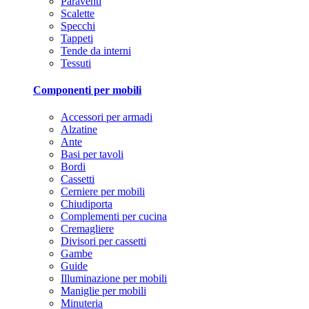
Paraventi
Scalette
Specchi
Tappeti
Tende da interni
Tessuti
Componenti per mobili
Accessori per armadi
Alzatine
Ante
Basi per tavoli
Bordi
Cassetti
Cerniere per mobili
Chiudiporta
Complementi per cucina
Cremagliere
Divisori per cassetti
Gambe
Guide
Illuminazione per mobili
Maniglie per mobili
Minuteria