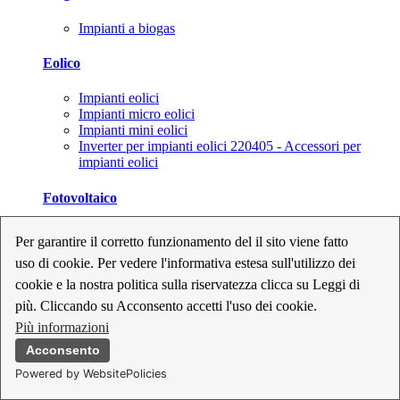
Impianti a biogas
Eolico
Impianti eolici
Impianti micro eolici
Impianti mini eolici
Inverter per impianti eolici 220405 - Accessori per
impianti eolici
Fotovoltaico
Cavi, connettori e sezionatori per impianti fotovoltaici
Per garantire il corretto funzionamento del il sito viene fatto
Inverter per impianti fotovoltaici
uso di cookie. Per vedere l'informativa estesa sull'utilizzo dei
Kit per impianti fotovoltaici
Moduli fotovoltaici
cookie e la nostra politica sulla riservatezza clicca su Leggi di
Sistemi di monitoraggio per impianti fotovoltaici
più. Cliccando su Acconsento accetti l'uso dei cookie.
Strumenti di collaudo e configurazione per impianti
Più informazioni
fotovoltaici
Supporti per impianti fotovoltaici
Acconsento
Powered by WebsitePolicies
Geotermia