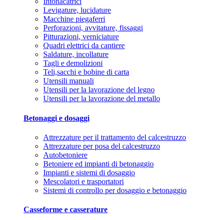
Intonacatrici
Levigature, lucidature
Macchine piegaferri
Perforazioni, avvitature, fissaggi
Pitturazioni, verniciature
Quadri elettrici da cantiere
Saldature, incollature
Tagli e demolizioni
Teli,sacchi e bobine di carta
Utensili manuali
Utensili per la lavorazione del legno
Utensili per la lavorazione del metallo
Betonaggi e dosaggi
Attrezzature per il trattamento del calcestruzzo
Attrezzature per posa del calcestruzzo
Autobetoniere
Betoniere ed impianti di betonaggio
Impianti e sistemi di dosaggio
Mescolatori e trasportatori
Sistemi di controllo per dosaggio e betonaggio
Casseforme e casserature