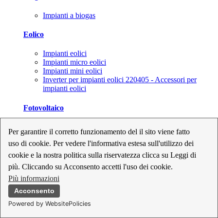
Impianti a biogas
Eolico
Impianti eolici
Impianti micro eolici
Impianti mini eolici
Inverter per impianti eolici 220405 - Accessori per
impianti eolici
Fotovoltaico
Cavi, connettori e sezionatori per impianti fotovoltaici
Per garantire il corretto funzionamento del il sito viene fatto
Inverter per impianti fotovoltaici
uso di cookie. Per vedere l'informativa estesa sull'utilizzo dei
Kit per impianti fotovoltaici
Moduli fotovoltaici
cookie e la nostra politica sulla riservatezza clicca su Leggi di
Sistemi di monitoraggio per impianti fotovoltaici
più. Cliccando su Acconsento accetti l'uso dei cookie.
Strumenti di collaudo e configurazione per impianti
Più informazioni
fotovoltaici
Supporti per impianti fotovoltaici
Acconsento
Powered by WebsitePolicies
Geotermia