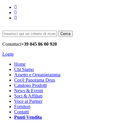
Cerca
Contattaci
+39 045 86 00 920
Login
Home
Chi Siamo
Assetto e Organigramma
Cos'è Panorama Deus
Catalogo Prodotti
News & Eventi
Soci & Affiliati
Voce ai Partner
Fornitori
Contatti
Punti Vendita