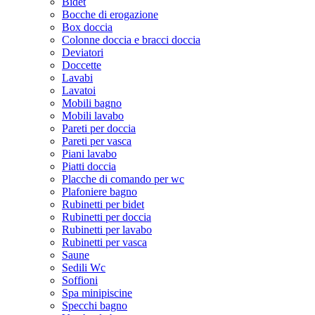
Bidet
Bocche di erogazione
Box doccia
Colonne doccia e bracci doccia
Deviatori
Doccette
Lavabi
Lavatoi
Mobili bagno
Mobili lavabo
Pareti per doccia
Pareti per vasca
Piani lavabo
Piatti doccia
Placche di comando per wc
Plafoniere bagno
Rubinetti per bidet
Rubinetti per doccia
Rubinetti per lavabo
Rubinetti per vasca
Saune
Sedili Wc
Soffioni
Spa minipiscine
Specchi bagno