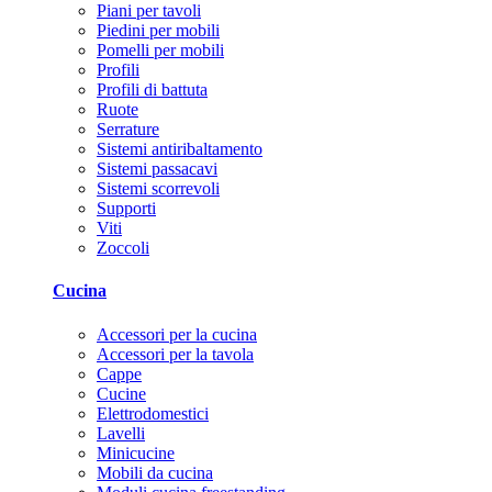
Piani per tavoli
Piedini per mobili
Pomelli per mobili
Profili
Profili di battuta
Ruote
Serrature
Sistemi antiribaltamento
Sistemi passacavi
Sistemi scorrevoli
Supporti
Viti
Zoccoli
Cucina
Accessori per la cucina
Accessori per la tavola
Cappe
Cucine
Elettrodomestici
Lavelli
Minicucine
Mobili da cucina