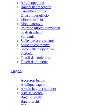
Arredi operativi
Banchi per reception
Cassettiere ufficio
Divisori per ufficio
Librerie ufficio
Mobili archivio
Poltrone ufficio direzionali
Scaffali ufficio
Scrivanie
Sedie attesa e visitatori
Sedie da conferenza
Sedie ufficio operative
Sgabelli
Tavoli da conferenza
Tavoli da riunione
Bagno
Accessori bagno
Applique bagno
Arredo bagno completo
Aste saliscendi
Bagni disabili
Bagni turchi