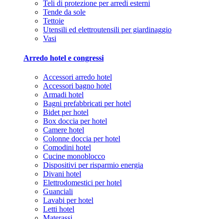
Teli di protezione per arredi esterni
Tende da sole
Tettoie
Utensili ed elettroutensili per giardinaggio
Vasi
Arredo hotel e congressi
Accessori arredo hotel
Accessori bagno hotel
Armadi hotel
Bagni prefabbricati per hotel
Bidet per hotel
Box doccia per hotel
Camere hotel
Colonne doccia per hotel
Comodini hotel
Cucine monoblocco
Dispositivi per risparmio energia
Divani hotel
Elettrodomestici per hotel
Guanciali
Lavabi per hotel
Letti hotel
Materassi