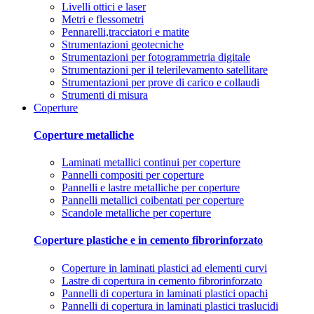
Livelli ottici e laser
Metri e flessometri
Pennarelli,tracciatori e matite
Strumentazioni geotecniche
Strumentazioni per fotogrammetria digitale
Strumentazioni per il telerilevamento satellitare
Strumentazioni per prove di carico e collaudi
Strumenti di misura
Coperture
Coperture metalliche
Laminati metallici continui per coperture
Pannelli compositi per coperture
Pannelli e lastre metalliche per coperture
Pannelli metallici coibentati per coperture
Scandole metalliche per coperture
Coperture plastiche e in cemento fibrorinforzato
Coperture in laminati plastici ad elementi curvi
Lastre di copertura in cemento fibrorinforzato
Pannelli di copertura in laminati plastici opachi
Pannelli di copertura in laminati plastici traslucidi