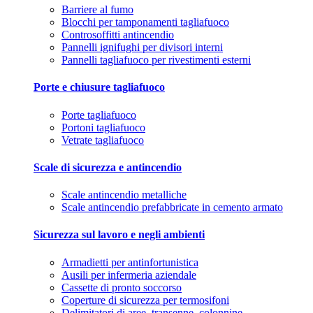
Barriere al fumo
Blocchi per tamponamenti tagliafuoco
Controsoffitti antincendio
Pannelli ignifughi per divisori interni
Pannelli tagliafuoco per rivestimenti esterni
Porte e chiusure tagliafuoco
Porte tagliafuoco
Portoni tagliafuoco
Vetrate tagliafuoco
Scale di sicurezza e antincendio
Scale antincendio metalliche
Scale antincendio prefabbricate in cemento armato
Sicurezza sul lavoro e negli ambienti
Armadietti per antinfortunistica
Ausili per infermeria aziendale
Cassette di pronto soccorso
Coperture di sicurezza per termosifoni
Delimitatori di aree, transenne, colonnine