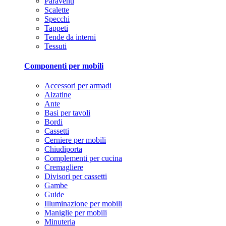
Paraventi
Scalette
Specchi
Tappeti
Tende da interni
Tessuti
Componenti per mobili
Accessori per armadi
Alzatine
Ante
Basi per tavoli
Bordi
Cassetti
Cerniere per mobili
Chiudiporta
Complementi per cucina
Cremagliere
Divisori per cassetti
Gambe
Guide
Illuminazione per mobili
Maniglie per mobili
Minuteria