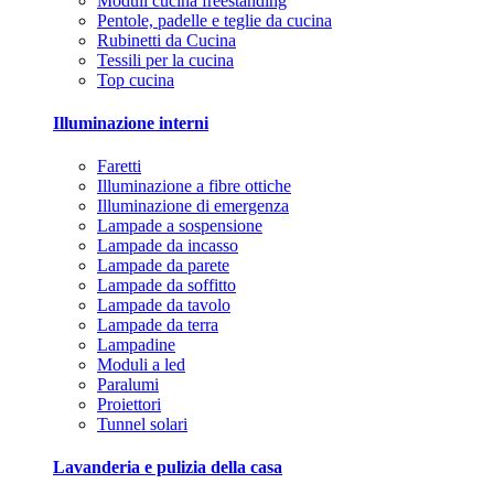
Moduli cucina freestanding
Pentole, padelle e teglie da cucina
Rubinetti da Cucina
Tessili per la cucina
Top cucina
Illuminazione interni
Faretti
Illuminazione a fibre ottiche
Illuminazione di emergenza
Lampade a sospensione
Lampade da incasso
Lampade da parete
Lampade da soffitto
Lampade da tavolo
Lampade da terra
Lampadine
Moduli a led
Paralumi
Proiettori
Tunnel solari
Lavanderia e pulizia della casa