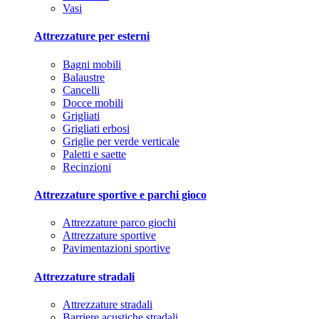
Vasi
Attrezzature per esterni
Bagni mobili
Balaustre
Cancelli
Docce mobili
Grigliati
Grigliati erbosi
Griglie per verde verticale
Paletti e saette
Recinzioni
Attrezzature sportive e parchi gioco
Attrezzature parco giochi
Attrezzature sportive
Pavimentazioni sportive
Attrezzature stradali
Attrezzature stradali
Barriere acustiche stradali