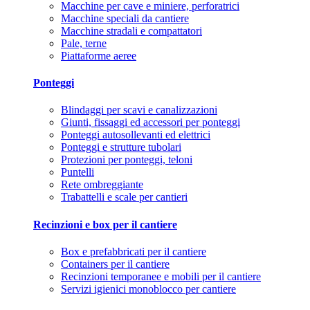
Macchine per cave e miniere, perforatrici
Macchine speciali da cantiere
Macchine stradali e compattatori
Pale, terne
Piattaforme aeree
Ponteggi
Blindaggi per scavi e canalizzazioni
Giunti, fissaggi ed accessori per ponteggi
Ponteggi autosollevanti ed elettrici
Ponteggi e strutture tubolari
Protezioni per ponteggi, teloni
Puntelli
Rete ombreggiante
Trabattelli e scale per cantieri
Recinzioni e box per il cantiere
Box e prefabbricati per il cantiere
Containers per il cantiere
Recinzioni temporanee e mobili per il cantiere
Servizi igienici monoblocco per cantiere