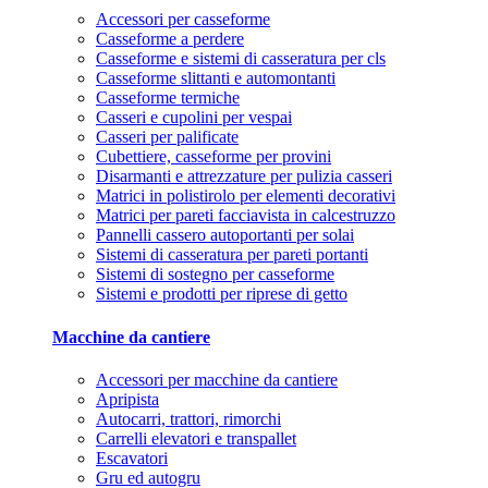
Accessori per casseforme
Casseforme a perdere
Casseforme e sistemi di casseratura per cls
Casseforme slittanti e automontanti
Casseforme termiche
Casseri e cupolini per vespai
Casseri per palificate
Cubettiere, casseforme per provini
Disarmanti e attrezzature per pulizia casseri
Matrici in polistirolo per elementi decorativi
Matrici per pareti facciavista in calcestruzzo
Pannelli cassero autoportanti per solai
Sistemi di casseratura per pareti portanti
Sistemi di sostegno per casseforme
Sistemi e prodotti per riprese di getto
Macchine da cantiere
Accessori per macchine da cantiere
Apripista
Autocarri, trattori, rimorchi
Carrelli elevatori e transpallet
Escavatori
Gru ed autogru