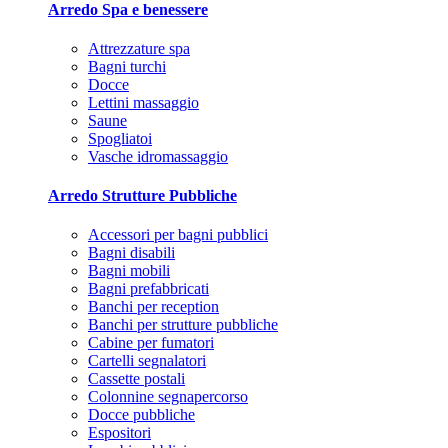
Arredo Spa e benessere
Attrezzature spa
Bagni turchi
Docce
Lettini massaggio
Saune
Spogliatoi
Vasche idromassaggio
Arredo Strutture Pubbliche
Accessori per bagni pubblici
Bagni disabili
Bagni mobili
Bagni prefabbricati
Banchi per reception
Banchi per strutture pubbliche
Cabine per fumatori
Cartelli segnalatori
Cassette postali
Colonnine segnapercorso
Docce pubbliche
Espositori