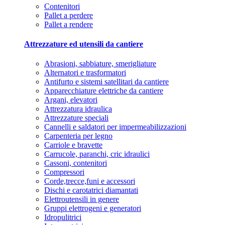
Contenitori
Pallet a perdere
Pallet a rendere
Attrezzature ed utensili da cantiere
Abrasioni, sabbiature, smerigliature
Alternatori e trasformatori
Antifurto e sistemi satellitari da cantiere
Apparecchiature elettriche da cantiere
Argani, elevatori
Attrezzatura idraulica
Attrezzature speciali
Cannelli e saldatori per impermeabilizzazioni
Carpenteria per legno
Carriole e bravette
Carrucole, paranchi, cric idraulici
Cassoni, contenitori
Compressori
Corde,trecce,funi e accessori
Dischi e carotatrici diamantati
Elettroutensili in genere
Gruppi elettrogeni e generatori
Idropulitrici