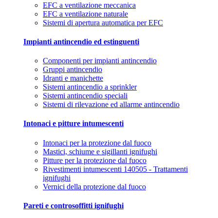
EFC a ventilazione meccanica
EFC a ventilazione naturale
Sistemi di apertura automatica per EFC
Impianti antincendio ed estinguenti
Componenti per impianti antincendio
Gruppi antincendio
Idranti e manichette
Sistemi antincendio a sprinkler
Sistemi antincendio speciali
Sistemi di rilevazione ed allarme antincendio
Intonaci e pitture intumescenti
Intonaci per la protezione dal fuoco
Mastici, schiume e sigillanti ignifughi
Pitture per la protezione dal fuoco
Rivestimenti intumescenti 140505 - Trattamenti
ignifughi
Vernici della protezione dal fuoco
Pareti e controsoffitti ignifughi