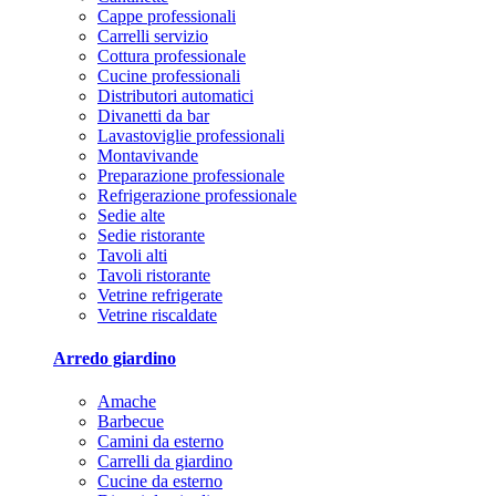
Cappe professionali
Carrelli servizio
Cottura professionale
Cucine professionali
Distributori automatici
Divanetti da bar
Lavastoviglie professionali
Montavivande
Preparazione professionale
Refrigerazione professionale
Sedie alte
Sedie ristorante
Tavoli alti
Tavoli ristorante
Vetrine refrigerate
Vetrine riscaldate
Arredo giardino
Amache
Barbecue
Camini da esterno
Carrelli da giardino
Cucine da esterno