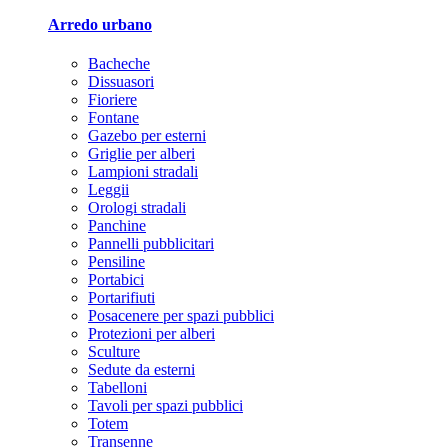
Arredo urbano
Bacheche
Dissuasori
Fioriere
Fontane
Gazebo per esterni
Griglie per alberi
Lampioni stradali
Leggii
Orologi stradali
Panchine
Pannelli pubblicitari
Pensiline
Portabici
Portarifiuti
Posacenere per spazi pubblici
Protezioni per alberi
Sculture
Sedute da esterni
Tabelloni
Tavoli per spazi pubblici
Totem
Transenne