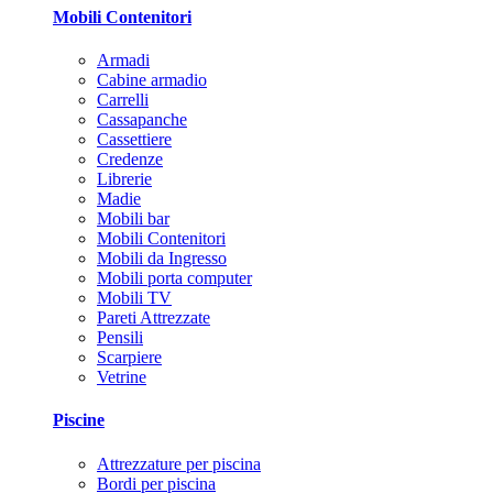
Mobili Contenitori
Armadi
Cabine armadio
Carrelli
Cassapanche
Cassettiere
Credenze
Librerie
Madie
Mobili bar
Mobili Contenitori
Mobili da Ingresso
Mobili porta computer
Mobili TV
Pareti Attrezzate
Pensili
Scarpiere
Vetrine
Piscine
Attrezzature per piscina
Bordi per piscina