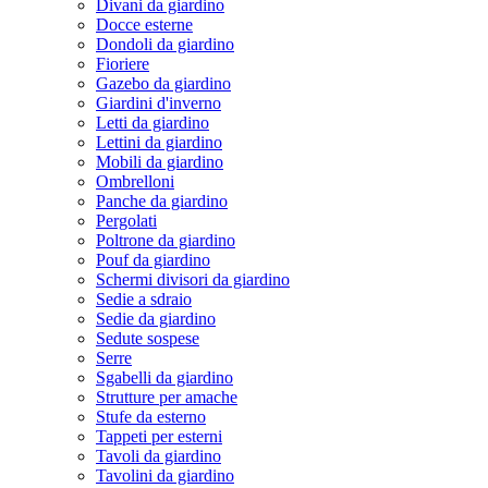
Divani da giardino
Docce esterne
Dondoli da giardino
Fioriere
Gazebo da giardino
Giardini d'inverno
Letti da giardino
Lettini da giardino
Mobili da giardino
Ombrelloni
Panche da giardino
Pergolati
Poltrone da giardino
Pouf da giardino
Schermi divisori da giardino
Sedie a sdraio
Sedie da giardino
Sedute sospese
Serre
Sgabelli da giardino
Strutture per amache
Stufe da esterno
Tappeti per esterni
Tavoli da giardino
Tavolini da giardino