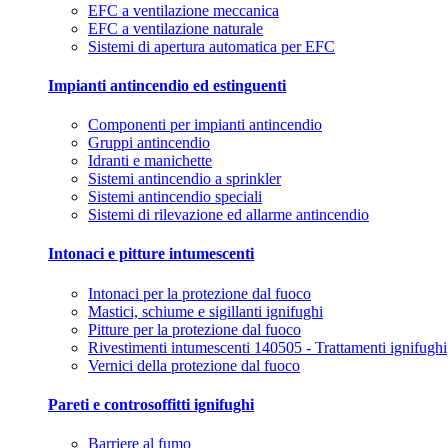
EFC a ventilazione meccanica
EFC a ventilazione naturale
Sistemi di apertura automatica per EFC
Impianti antincendio ed estinguenti
Componenti per impianti antincendio
Gruppi antincendio
Idranti e manichette
Sistemi antincendio a sprinkler
Sistemi antincendio speciali
Sistemi di rilevazione ed allarme antincendio
Intonaci e pitture intumescenti
Intonaci per la protezione dal fuoco
Mastici, schiume e sigillanti ignifughi
Pitture per la protezione dal fuoco
Rivestimenti intumescenti 140505 - Trattamenti ignifughi
Vernici della protezione dal fuoco
Pareti e controsoffitti ignifughi
Barriere al fumo