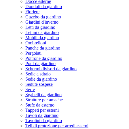
Docce esterne
Dondoli da giardino
Fioriere
Gazebo da giardino
Giardini d'inverno
Letti da giardino
Lettini da giardino
Mobili da giardino
Ombrelloni
Panche da giardino
Pergolati
Poltrone da giardino
Pouf da giardino
Schermi divisori da giardino
Sedie a sdraio
Sedie da giardino
Sedute sospese
Serre
Sgabelli da giardino
Strutture per amache
Stufe da esterno
Tappeti per esterni
Tavoli da giardino
Tavolini da giardino
Teli di protezione per arredi esterni