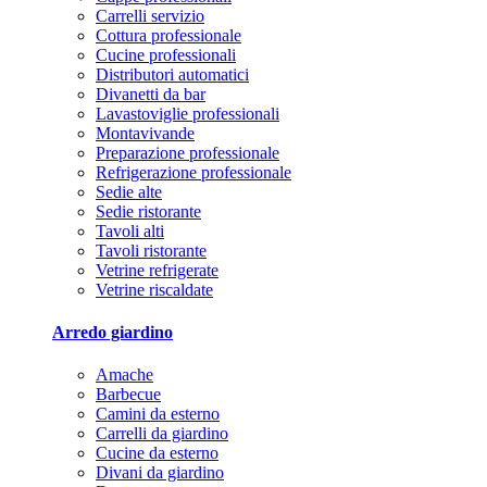
Carrelli servizio
Cottura professionale
Cucine professionali
Distributori automatici
Divanetti da bar
Lavastoviglie professionali
Montavivande
Preparazione professionale
Refrigerazione professionale
Sedie alte
Sedie ristorante
Tavoli alti
Tavoli ristorante
Vetrine refrigerate
Vetrine riscaldate
Arredo giardino
Amache
Barbecue
Camini da esterno
Carrelli da giardino
Cucine da esterno
Divani da giardino