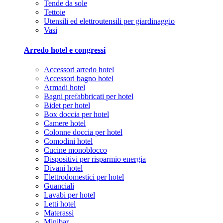
Tende da sole
Tettoie
Utensili ed elettroutensili per giardinaggio
Vasi
Arredo hotel e congressi
Accessori arredo hotel
Accessori bagno hotel
Armadi hotel
Bagni prefabbricati per hotel
Bidet per hotel
Box doccia per hotel
Camere hotel
Colonne doccia per hotel
Comodini hotel
Cucine monoblocco
Dispositivi per risparmio energia
Divani hotel
Elettrodomestici per hotel
Guanciali
Lavabi per hotel
Letti hotel
Materassi
Minibar