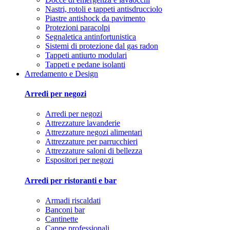
Nastri, rotoli e tappeti antisdrucciolo
Piastre antishock da pavimento
Protezioni paracolpi
Segnaletica antinfortunistica
Sistemi di protezione dal gas radon
Tappeti antiurto modulari
Tappeti e pedane isolanti
Arredamento e Design
Arredi per negozi
Arredi per negozi
Attrezzature lavanderie
Attrezzature negozi alimentari
Attrezzature per parrucchieri
Attrezzature saloni di bellezza
Espositori per negozi
Arredi per ristoranti e bar
Armadi riscaldati
Banconi bar
Cantinette
Cappe professionali