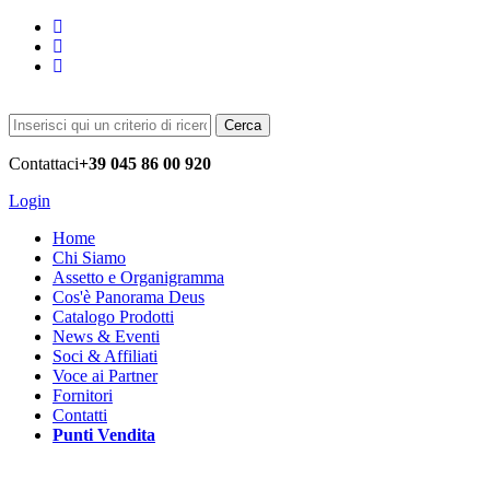
Cerca
Contattaci
+39 045 86 00 920
Login
Home
Chi Siamo
Assetto e Organigramma
Cos'è Panorama Deus
Catalogo Prodotti
News & Eventi
Soci & Affiliati
Voce ai Partner
Fornitori
Contatti
Punti Vendita