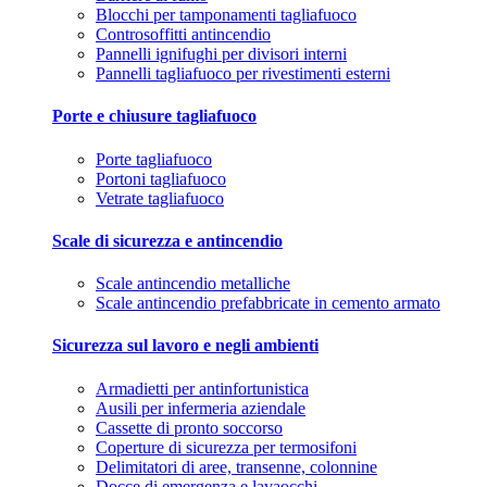
Blocchi per tamponamenti tagliafuoco
Controsoffitti antincendio
Pannelli ignifughi per divisori interni
Pannelli tagliafuoco per rivestimenti esterni
Porte e chiusure tagliafuoco
Porte tagliafuoco
Portoni tagliafuoco
Vetrate tagliafuoco
Scale di sicurezza e antincendio
Scale antincendio metalliche
Scale antincendio prefabbricate in cemento armato
Sicurezza sul lavoro e negli ambienti
Armadietti per antinfortunistica
Ausili per infermeria aziendale
Cassette di pronto soccorso
Coperture di sicurezza per termosifoni
Delimitatori di aree, transenne, colonnine
Docce di emergenza e lavaocchi