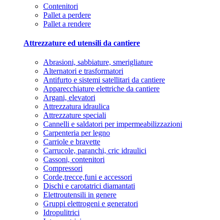
Contenitori
Pallet a perdere
Pallet a rendere
Attrezzature ed utensili da cantiere
Abrasioni, sabbiature, smerigliature
Alternatori e trasformatori
Antifurto e sistemi satellitari da cantiere
Apparecchiature elettriche da cantiere
Argani, elevatori
Attrezzatura idraulica
Attrezzature speciali
Cannelli e saldatori per impermeabilizzazioni
Carpenteria per legno
Carriole e bravette
Carrucole, paranchi, cric idraulici
Cassoni, contenitori
Compressori
Corde,trecce,funi e accessori
Dischi e carotatrici diamantati
Elettroutensili in genere
Gruppi elettrogeni e generatori
Idropulitrici