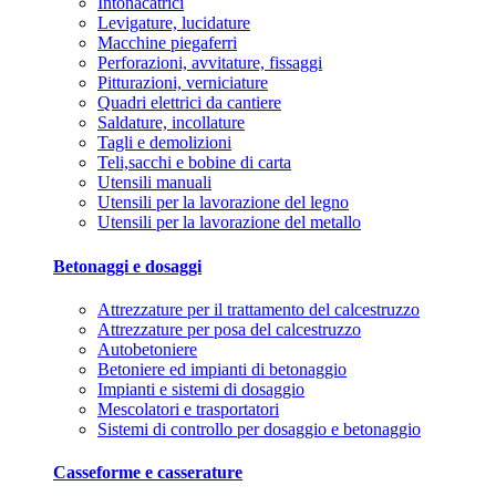
Intonacatrici
Levigature, lucidature
Macchine piegaferri
Perforazioni, avvitature, fissaggi
Pitturazioni, verniciature
Quadri elettrici da cantiere
Saldature, incollature
Tagli e demolizioni
Teli,sacchi e bobine di carta
Utensili manuali
Utensili per la lavorazione del legno
Utensili per la lavorazione del metallo
Betonaggi e dosaggi
Attrezzature per il trattamento del calcestruzzo
Attrezzature per posa del calcestruzzo
Autobetoniere
Betoniere ed impianti di betonaggio
Impianti e sistemi di dosaggio
Mescolatori e trasportatori
Sistemi di controllo per dosaggio e betonaggio
Casseforme e casserature