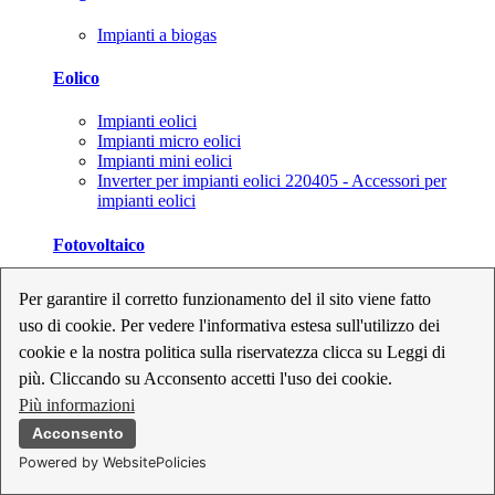
Impianti a biogas
Eolico
Impianti eolici
Impianti micro eolici
Impianti mini eolici
Inverter per impianti eolici 220405 - Accessori per
impianti eolici
Fotovoltaico
Cavi, connettori e sezionatori per impianti fotovoltaici
Per garantire il corretto funzionamento del il sito viene fatto
Inverter per impianti fotovoltaici
uso di cookie. Per vedere l'informativa estesa sull'utilizzo dei
Kit per impianti fotovoltaici
Moduli fotovoltaici
cookie e la nostra politica sulla riservatezza clicca su Leggi di
Sistemi di monitoraggio per impianti fotovoltaici
più. Cliccando su Acconsento accetti l'uso dei cookie.
Strumenti di collaudo e configurazione per impianti
Più informazioni
fotovoltaici
Supporti per impianti fotovoltaici
Acconsento
Powered by WebsitePolicies
Geotermia