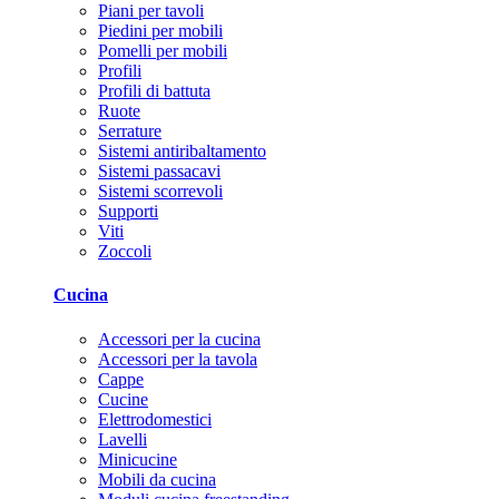
Piani per tavoli
Piedini per mobili
Pomelli per mobili
Profili
Profili di battuta
Ruote
Serrature
Sistemi antiribaltamento
Sistemi passacavi
Sistemi scorrevoli
Supporti
Viti
Zoccoli
Cucina
Accessori per la cucina
Accessori per la tavola
Cappe
Cucine
Elettrodomestici
Lavelli
Minicucine
Mobili da cucina