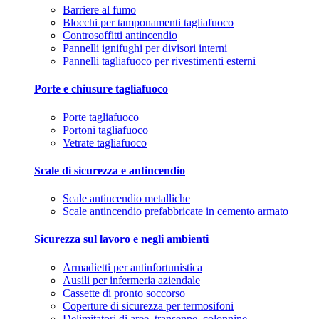
Barriere al fumo
Blocchi per tamponamenti tagliafuoco
Controsoffitti antincendio
Pannelli ignifughi per divisori interni
Pannelli tagliafuoco per rivestimenti esterni
Porte e chiusure tagliafuoco
Porte tagliafuoco
Portoni tagliafuoco
Vetrate tagliafuoco
Scale di sicurezza e antincendio
Scale antincendio metalliche
Scale antincendio prefabbricate in cemento armato
Sicurezza sul lavoro e negli ambienti
Armadietti per antinfortunistica
Ausili per infermeria aziendale
Cassette di pronto soccorso
Coperture di sicurezza per termosifoni
Delimitatori di aree, transenne, colonnine