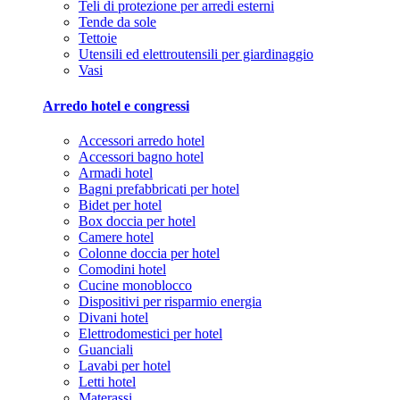
Teli di protezione per arredi esterni
Tende da sole
Tettoie
Utensili ed elettroutensili per giardinaggio
Vasi
Arredo hotel e congressi
Accessori arredo hotel
Accessori bagno hotel
Armadi hotel
Bagni prefabbricati per hotel
Bidet per hotel
Box doccia per hotel
Camere hotel
Colonne doccia per hotel
Comodini hotel
Cucine monoblocco
Dispositivi per risparmio energia
Divani hotel
Elettrodomestici per hotel
Guanciali
Lavabi per hotel
Letti hotel
Materassi