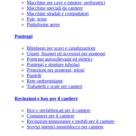
Macchine per cave e miniere, perforatrici
Macchine speciali da cantiere
Macchine stradali e compattatori
Pale, terne
Piattaforme aeree
Ponteggi
Blindaggi per scavi e canalizzazioni
Giunti, fissaggi ed accessori per ponteggi
Ponteggi autosollevanti ed elettrici
Ponteggi e strutture tubolari
Protezioni per ponteggi, teloni
Puntelli
Rete ombreggiante
Trabattelli e scale per cantieri
Recinzioni e box per il cantiere
Box e prefabbricati per il cantiere
Containers per il cantiere
Recinzioni temporanee e mobili per il cantiere
Servizi igienici monoblocco per cantiere