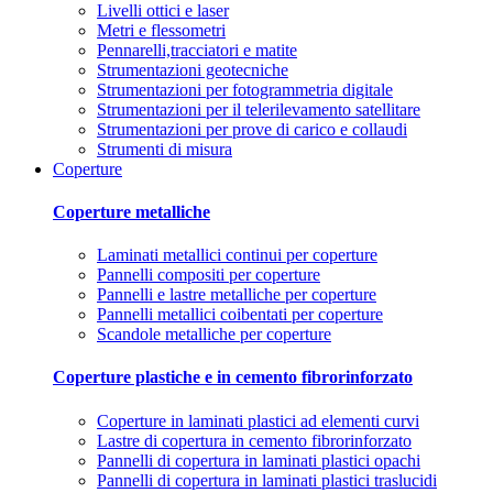
Livelli ottici e laser
Metri e flessometri
Pennarelli,tracciatori e matite
Strumentazioni geotecniche
Strumentazioni per fotogrammetria digitale
Strumentazioni per il telerilevamento satellitare
Strumentazioni per prove di carico e collaudi
Strumenti di misura
Coperture
Coperture metalliche
Laminati metallici continui per coperture
Pannelli compositi per coperture
Pannelli e lastre metalliche per coperture
Pannelli metallici coibentati per coperture
Scandole metalliche per coperture
Coperture plastiche e in cemento fibrorinforzato
Coperture in laminati plastici ad elementi curvi
Lastre di copertura in cemento fibrorinforzato
Pannelli di copertura in laminati plastici opachi
Pannelli di copertura in laminati plastici traslucidi