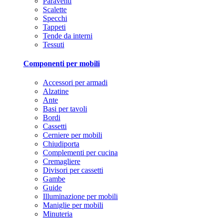
Paraventi
Scalette
Specchi
Tappeti
Tende da interni
Tessuti
Componenti per mobili
Accessori per armadi
Alzatine
Ante
Basi per tavoli
Bordi
Cassetti
Cerniere per mobili
Chiudiporta
Complementi per cucina
Cremagliere
Divisori per cassetti
Gambe
Guide
Illuminazione per mobili
Maniglie per mobili
Minuteria