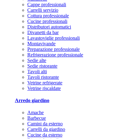
Cappe professionali
Carrelli servizio
Cottura professionale
Cucine professionali
Distributori automatici
Divanetti da bar
Lavastoviglie professionali
Montavivande
Preparazione professionale
Refrigerazione professionale
Sedie alte
Sedie ristorante
Tavoli alti
Tavoli ristorante
Vetrine refrigerate
Vetrine riscaldate
Arredo giardino
Amache
Barbecue
Camini da esterno
Carrelli da giardino
Cucine da esterno