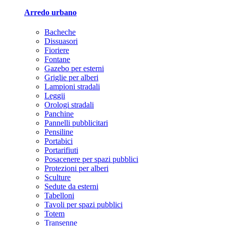
Arredo urbano
Bacheche
Dissuasori
Fioriere
Fontane
Gazebo per esterni
Griglie per alberi
Lampioni stradali
Leggii
Orologi stradali
Panchine
Pannelli pubblicitari
Pensiline
Portabici
Portarifiuti
Posacenere per spazi pubblici
Protezioni per alberi
Sculture
Sedute da esterni
Tabelloni
Tavoli per spazi pubblici
Totem
Transenne