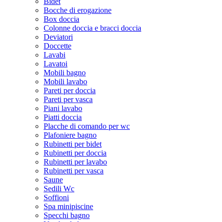
Bidet
Bocche di erogazione
Box doccia
Colonne doccia e bracci doccia
Deviatori
Doccette
Lavabi
Lavatoi
Mobili bagno
Mobili lavabo
Pareti per doccia
Pareti per vasca
Piani lavabo
Piatti doccia
Placche di comando per wc
Plafoniere bagno
Rubinetti per bidet
Rubinetti per doccia
Rubinetti per lavabo
Rubinetti per vasca
Saune
Sedili Wc
Soffioni
Spa minipiscine
Specchi bagno