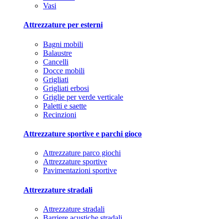
Vasi
Attrezzature per esterni
Bagni mobili
Balaustre
Cancelli
Docce mobili
Grigliati
Grigliati erbosi
Griglie per verde verticale
Paletti e saette
Recinzioni
Attrezzature sportive e parchi gioco
Attrezzature parco giochi
Attrezzature sportive
Pavimentazioni sportive
Attrezzature stradali
Attrezzature stradali
Barriere acustiche stradali