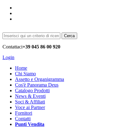
Cerca
Contattaci
+39 045 86 00 920
Login
Home
Chi Siamo
Assetto e Organigramma
Cos'è Panorama Deus
Catalogo Prodotti
News & Eventi
Soci & Affiliati
Voce ai Partner
Fornitori
Contatti
Punti Vendita