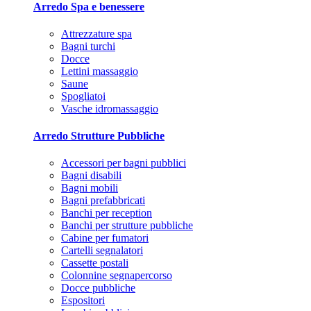
Arredo Spa e benessere
Attrezzature spa
Bagni turchi
Docce
Lettini massaggio
Saune
Spogliatoi
Vasche idromassaggio
Arredo Strutture Pubbliche
Accessori per bagni pubblici
Bagni disabili
Bagni mobili
Bagni prefabbricati
Banchi per reception
Banchi per strutture pubbliche
Cabine per fumatori
Cartelli segnalatori
Cassette postali
Colonnine segnapercorso
Docce pubbliche
Espositori