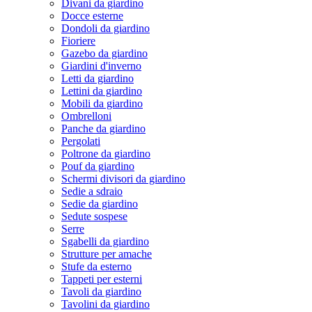
Divani da giardino
Docce esterne
Dondoli da giardino
Fioriere
Gazebo da giardino
Giardini d'inverno
Letti da giardino
Lettini da giardino
Mobili da giardino
Ombrelloni
Panche da giardino
Pergolati
Poltrone da giardino
Pouf da giardino
Schermi divisori da giardino
Sedie a sdraio
Sedie da giardino
Sedute sospese
Serre
Sgabelli da giardino
Strutture per amache
Stufe da esterno
Tappeti per esterni
Tavoli da giardino
Tavolini da giardino