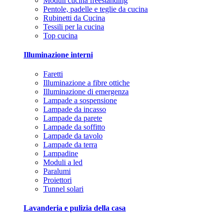
Moduli cucina freestanding
Pentole, padelle e teglie da cucina
Rubinetti da Cucina
Tessili per la cucina
Top cucina
Illuminazione interni
Faretti
Illuminazione a fibre ottiche
Illuminazione di emergenza
Lampade a sospensione
Lampade da incasso
Lampade da parete
Lampade da soffitto
Lampade da tavolo
Lampade da terra
Lampadine
Moduli a led
Paralumi
Proiettori
Tunnel solari
Lavanderia e pulizia della casa