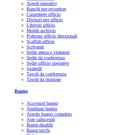
Arredi operativi
Banchi per reception
Cassettiere ufficio
Divisori per ufficio
Librerie ufficio
Mobili archivio
Poltrone ufficio direzionali
Scaffali ufficio
Scrivanie
Sedie attesa e visitatori
Sedie da conferenza
Sedie ufficio operative
Sgabelli
Tavoli da conferenza
Tavoli da riunione
Bagno
Accessori bagno
Applique bagno
Arredo bagno completo
Aste saliscendi
Bagni disabili
Bagni turchi