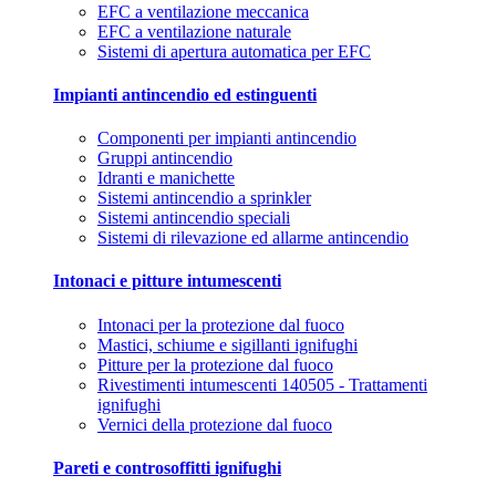
EFC a ventilazione meccanica
EFC a ventilazione naturale
Sistemi di apertura automatica per EFC
Impianti antincendio ed estinguenti
Componenti per impianti antincendio
Gruppi antincendio
Idranti e manichette
Sistemi antincendio a sprinkler
Sistemi antincendio speciali
Sistemi di rilevazione ed allarme antincendio
Intonaci e pitture intumescenti
Intonaci per la protezione dal fuoco
Mastici, schiume e sigillanti ignifughi
Pitture per la protezione dal fuoco
Rivestimenti intumescenti 140505 - Trattamenti
ignifughi
Vernici della protezione dal fuoco
Pareti e controsoffitti ignifughi