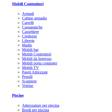
Mobili Contenitori
Armadi
Cabine armadio
Carrelli
Cassapanche
Cassettiere
Credenze
Librerie
Madie
Mobili bar
Mobili Contenitori
Mobili da Ingresso
Mobili porta computer
Mobili TV
Pareti Attrezzate
Pensili
Scarpiere
Vetrine
Piscine
Attrezzature per piscina
Bordi per piscina