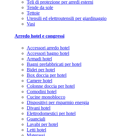
Teli di protezione per arredi esterni
Tende da sole
Tettoie
Utensili ed elettroutensili per giardinaggio
Vasi
Arredo hotel e congressi
Accessori arredo hotel
Accessori bagno hotel
Armadi hotel
Bagni prefabbricati per hotel
Bidet per hotel
Box doccia per hotel
Camere hotel
Colonne doccia per hotel
Comodini hotel
Cucine monoblocco
Dispositivi per risparmio energia
Divani hotel
Elettrodomestici per hotel
Guanciali
Lavabi per hotel
Letti hotel
Materassi