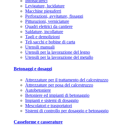
Intonacatrici
Levigature, lucidature
Macchine piegaferri
Perforazioni, avvitature, fissaggi
Pitturazioni, verniciature
Quadri elettrici da cantiere
Saldature, incollature
Tagli e demolizioni
Teli,sacchi e bobine di carta
Utensili manuali
Utensili per la lavorazione del legno
Utensili per la lavorazione del metallo
Betonaggi e dosaggi
Attrezzature per il trattamento del calcestruzzo
Attrezzature per posa del calcestruzzo
Autobetoniere
Betoniere ed impianti di betonaggio
Impianti e sistemi di dosaggio
Mescolatori e trasportatori
Sistemi di controllo per dosaggio e betonaggio
Casseforme e casserature