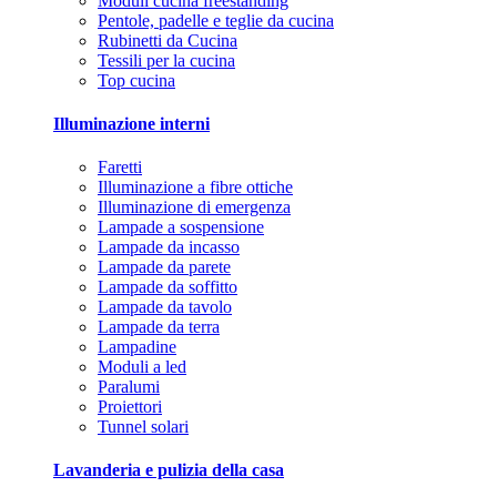
Moduli cucina freestanding
Pentole, padelle e teglie da cucina
Rubinetti da Cucina
Tessili per la cucina
Top cucina
Illuminazione interni
Faretti
Illuminazione a fibre ottiche
Illuminazione di emergenza
Lampade a sospensione
Lampade da incasso
Lampade da parete
Lampade da soffitto
Lampade da tavolo
Lampade da terra
Lampadine
Moduli a led
Paralumi
Proiettori
Tunnel solari
Lavanderia e pulizia della casa