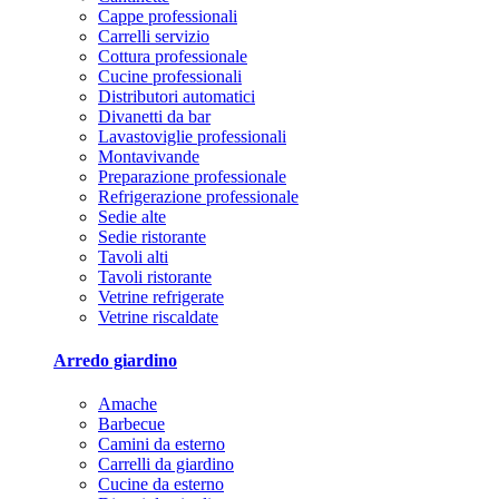
Cappe professionali
Carrelli servizio
Cottura professionale
Cucine professionali
Distributori automatici
Divanetti da bar
Lavastoviglie professionali
Montavivande
Preparazione professionale
Refrigerazione professionale
Sedie alte
Sedie ristorante
Tavoli alti
Tavoli ristorante
Vetrine refrigerate
Vetrine riscaldate
Arredo giardino
Amache
Barbecue
Camini da esterno
Carrelli da giardino
Cucine da esterno