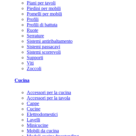
Piani per tavoli
Piedini per mobili
Pomelli per mobili
Profili
Profili di battuta
Ruote
Serrature
Sistemi antiribaltamento
Sistemi passacavi
Sistemi scorrevoli
Supporti
Viti
Zoccoli
Cucina
Accessori per la cucina
Accessori per la tavola
Cappe
Cucine
Elettrodomestici
Lavelli
Minicucine
Mobili da cucina