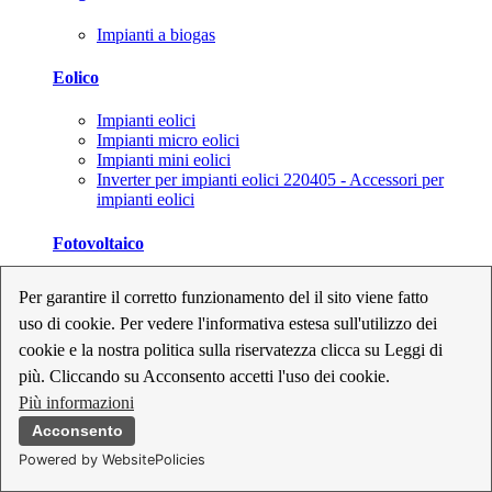
Impianti a biogas
Eolico
Impianti eolici
Impianti micro eolici
Impianti mini eolici
Inverter per impianti eolici 220405 - Accessori per
impianti eolici
Fotovoltaico
Cavi, connettori e sezionatori per impianti fotovoltaici
Per garantire il corretto funzionamento del il sito viene fatto
Inverter per impianti fotovoltaici
uso di cookie. Per vedere l'informativa estesa sull'utilizzo dei
Kit per impianti fotovoltaici
Moduli fotovoltaici
cookie e la nostra politica sulla riservatezza clicca su Leggi di
Sistemi di monitoraggio per impianti fotovoltaici
più. Cliccando su Acconsento accetti l'uso dei cookie.
Strumenti di collaudo e configurazione per impianti
Più informazioni
fotovoltaici
Supporti per impianti fotovoltaici
Acconsento
Powered by WebsitePolicies
Geotermia