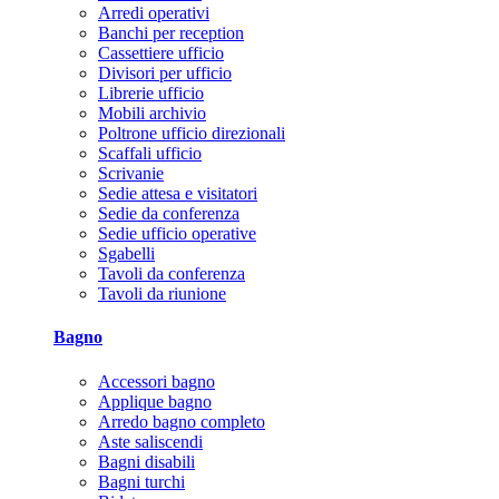
Arredi operativi
Banchi per reception
Cassettiere ufficio
Divisori per ufficio
Librerie ufficio
Mobili archivio
Poltrone ufficio direzionali
Scaffali ufficio
Scrivanie
Sedie attesa e visitatori
Sedie da conferenza
Sedie ufficio operative
Sgabelli
Tavoli da conferenza
Tavoli da riunione
Bagno
Accessori bagno
Applique bagno
Arredo bagno completo
Aste saliscendi
Bagni disabili
Bagni turchi