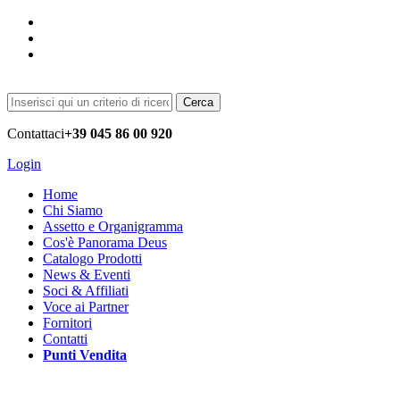
Cerca
Contattaci
+39 045 86 00 920
Login
Home
Chi Siamo
Assetto e Organigramma
Cos'è Panorama Deus
Catalogo Prodotti
News & Eventi
Soci & Affiliati
Voce ai Partner
Fornitori
Contatti
Punti Vendita