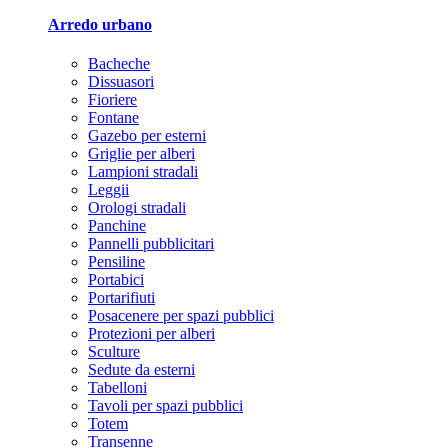
Arredo urbano
Bacheche
Dissuasori
Fioriere
Fontane
Gazebo per esterni
Griglie per alberi
Lampioni stradali
Leggii
Orologi stradali
Panchine
Pannelli pubblicitari
Pensiline
Portabici
Portarifiuti
Posacenere per spazi pubblici
Protezioni per alberi
Sculture
Sedute da esterni
Tabelloni
Tavoli per spazi pubblici
Totem
Transenne