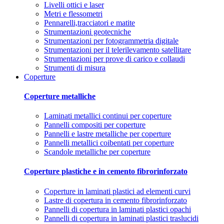
Livelli ottici e laser
Metri e flessometri
Pennarelli,tracciatori e matite
Strumentazioni geotecniche
Strumentazioni per fotogrammetria digitale
Strumentazioni per il telerilevamento satellitare
Strumentazioni per prove di carico e collaudi
Strumenti di misura
Coperture
Coperture metalliche
Laminati metallici continui per coperture
Pannelli compositi per coperture
Pannelli e lastre metalliche per coperture
Pannelli metallici coibentati per coperture
Scandole metalliche per coperture
Coperture plastiche e in cemento fibrorinforzato
Coperture in laminati plastici ad elementi curvi
Lastre di copertura in cemento fibrorinforzato
Pannelli di copertura in laminati plastici opachi
Pannelli di copertura in laminati plastici traslucidi