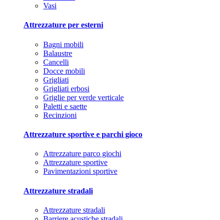
Vasi
Attrezzature per esterni
Bagni mobili
Balaustre
Cancelli
Docce mobili
Grigliati
Grigliati erbosi
Griglie per verde verticale
Paletti e saette
Recinzioni
Attrezzature sportive e parchi gioco
Attrezzature parco giochi
Attrezzature sportive
Pavimentazioni sportive
Attrezzature stradali
Attrezzature stradali
Barriere acustiche stradali