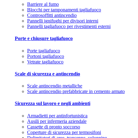
Barriere al fumo
Blocchi per tamponamenti tagliafuoco
Controsoffitti antincendio
Pannelli ignifughi per divisori interni
Pannelli tagliafuoco per rivestimenti esterni
Porte e chiusure tagliafuoco
Porte tagliafuoco
Portoni tagliafuoco
Vetrate tagliafuoco
Scale di sicurezza e antincendio
Scale antincendio metalliche
Scale antincendio prefabbricate in cemento armato
Sicurezza sul lavoro e negli ambienti
Armadietti per antinfortunistica
Ausili per infermeria aziendale
Cassette di pronto soccorso
Coperture di sicurezza per termosifoni
Delimitatori di aree, transenne, colonnine