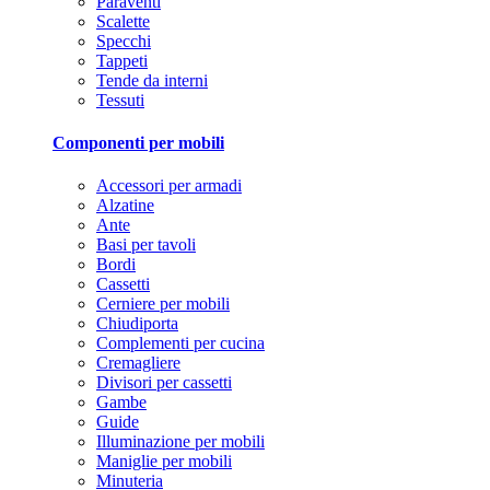
Paraventi
Scalette
Specchi
Tappeti
Tende da interni
Tessuti
Componenti per mobili
Accessori per armadi
Alzatine
Ante
Basi per tavoli
Bordi
Cassetti
Cerniere per mobili
Chiudiporta
Complementi per cucina
Cremagliere
Divisori per cassetti
Gambe
Guide
Illuminazione per mobili
Maniglie per mobili
Minuteria