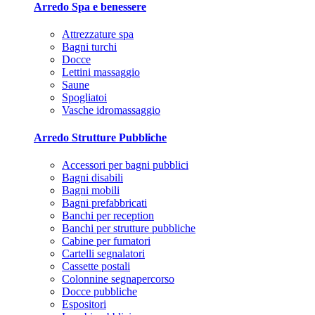
Arredo Spa e benessere
Attrezzature spa
Bagni turchi
Docce
Lettini massaggio
Saune
Spogliatoi
Vasche idromassaggio
Arredo Strutture Pubbliche
Accessori per bagni pubblici
Bagni disabili
Bagni mobili
Bagni prefabbricati
Banchi per reception
Banchi per strutture pubbliche
Cabine per fumatori
Cartelli segnalatori
Cassette postali
Colonnine segnapercorso
Docce pubbliche
Espositori