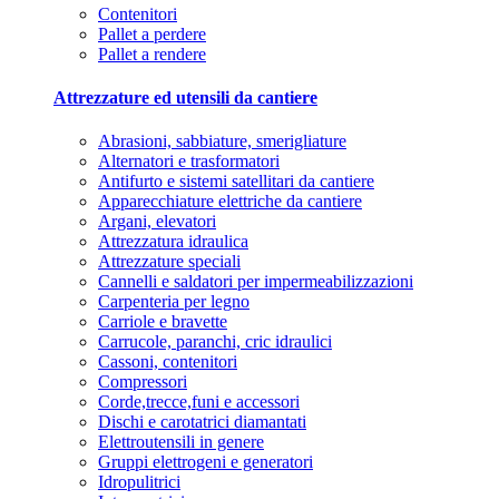
Contenitori
Pallet a perdere
Pallet a rendere
Attrezzature ed utensili da cantiere
Abrasioni, sabbiature, smerigliature
Alternatori e trasformatori
Antifurto e sistemi satellitari da cantiere
Apparecchiature elettriche da cantiere
Argani, elevatori
Attrezzatura idraulica
Attrezzature speciali
Cannelli e saldatori per impermeabilizzazioni
Carpenteria per legno
Carriole e bravette
Carrucole, paranchi, cric idraulici
Cassoni, contenitori
Compressori
Corde,trecce,funi e accessori
Dischi e carotatrici diamantati
Elettroutensili in genere
Gruppi elettrogeni e generatori
Idropulitrici