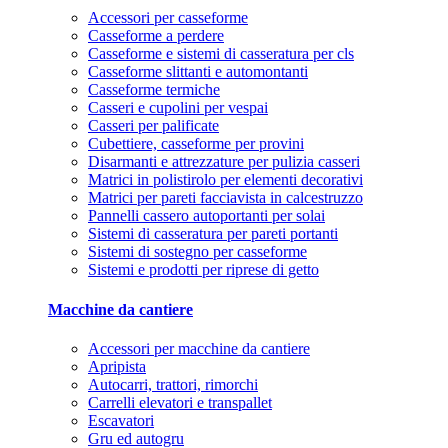
Accessori per casseforme
Casseforme a perdere
Casseforme e sistemi di casseratura per cls
Casseforme slittanti e automontanti
Casseforme termiche
Casseri e cupolini per vespai
Casseri per palificate
Cubettiere, casseforme per provini
Disarmanti e attrezzature per pulizia casseri
Matrici in polistirolo per elementi decorativi
Matrici per pareti facciavista in calcestruzzo
Pannelli cassero autoportanti per solai
Sistemi di casseratura per pareti portanti
Sistemi di sostegno per casseforme
Sistemi e prodotti per riprese di getto
Macchine da cantiere
Accessori per macchine da cantiere
Apripista
Autocarri, trattori, rimorchi
Carrelli elevatori e transpallet
Escavatori
Gru ed autogru