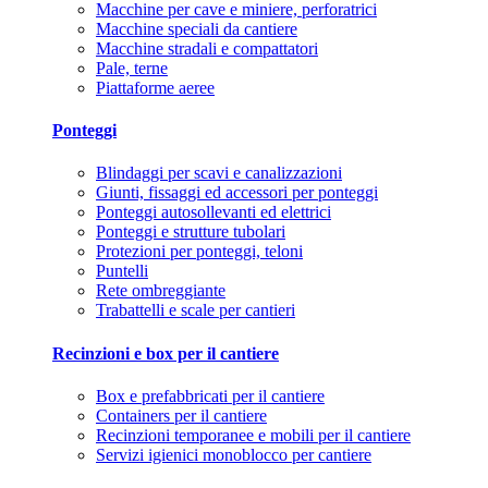
Macchine per cave e miniere, perforatrici
Macchine speciali da cantiere
Macchine stradali e compattatori
Pale, terne
Piattaforme aeree
Ponteggi
Blindaggi per scavi e canalizzazioni
Giunti, fissaggi ed accessori per ponteggi
Ponteggi autosollevanti ed elettrici
Ponteggi e strutture tubolari
Protezioni per ponteggi, teloni
Puntelli
Rete ombreggiante
Trabattelli e scale per cantieri
Recinzioni e box per il cantiere
Box e prefabbricati per il cantiere
Containers per il cantiere
Recinzioni temporanee e mobili per il cantiere
Servizi igienici monoblocco per cantiere