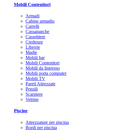
Mobili Contenitori
Armadi
Cabine armadio
Carrelli
Cassapanche
Cassettiere
Credenze
Librerie
Madie
Mobili bar
Mobili Contenitori
Mobili da Ingresso
Mobili porta computer
Mobili TV
Pareti Attrezzate
Pensili
Scarpiere
Vetrine
Piscine
Attrezzature per piscina
Bordi per piscina