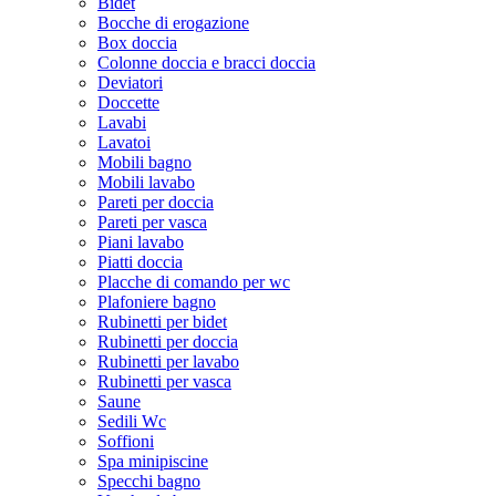
Bidet
Bocche di erogazione
Box doccia
Colonne doccia e bracci doccia
Deviatori
Doccette
Lavabi
Lavatoi
Mobili bagno
Mobili lavabo
Pareti per doccia
Pareti per vasca
Piani lavabo
Piatti doccia
Placche di comando per wc
Plafoniere bagno
Rubinetti per bidet
Rubinetti per doccia
Rubinetti per lavabo
Rubinetti per vasca
Saune
Sedili Wc
Soffioni
Spa minipiscine
Specchi bagno