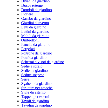
Divani da giardino
Docce esterne
Dondoli da giardino
Fioriere
Gazebo da giardino
Giardini d'inverno
Letti da giardino
Lettini da giardino
Mobili da giardino
Ombrelloni
Panche da giardino
Pergolati
Poltrone da giardino
Pouf da giardino
Schermi divisori da giardino
Sedie a sdraio
Sedie da giardino
Sedute sospese
Serre
Sgabelli da giardino
Strutture per amache
Stufe da esterno
Tappeti per esterni
Tavoli da giardino
Tavolini da giardino