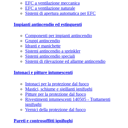
EFC a ventilazione meccanica
EFC a ventilazione naturale
Sistemi di apertura automatica per EFC
Impianti antincendio ed estinguenti
Componenti per impianti antincendio
Gruppi antincendio
Idranti e manichette
Sistemi antincendio a sprinkler
Sistemi antincendio speciali
Sistemi di rilevazione ed allarme antincendio
Intonaci e pitture intumescenti
Intonaci per la protezione dal fuoco
Mastici, schiume e sigillanti ignifughi
Pitture per la protezione dal fuoco
Rivestimenti intumescenti 140505 - Trattamenti
ignifughi
Vernici della protezione dal fuoco
Pareti e controsoffitti ignifughi