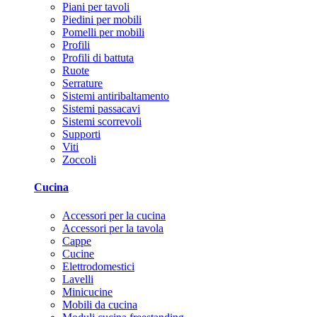
Piani per tavoli
Piedini per mobili
Pomelli per mobili
Profili
Profili di battuta
Ruote
Serrature
Sistemi antiribaltamento
Sistemi passacavi
Sistemi scorrevoli
Supporti
Viti
Zoccoli
Cucina
Accessori per la cucina
Accessori per la tavola
Cappe
Cucine
Elettrodomestici
Lavelli
Minicucine
Mobili da cucina