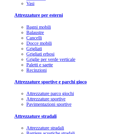
Vasi
Attrezzature per esterni
Bagni mobili
Balaustre
Cancelli
Docce mobili
Grigliati
Grigliati erbosi
Griglie per verde verticale
Paletti e saette
Recinzioni
Attrezzature sportive e parchi gioco
Attrezzature parco giochi
Attrezzature sportive
Pavimentazioni sportive
Attrezzature stradali
Attrezzature stradali
Barriere acustiche stradali