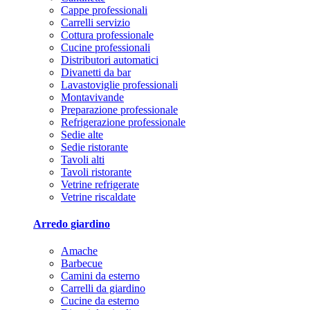
Cappe professionali
Carrelli servizio
Cottura professionale
Cucine professionali
Distributori automatici
Divanetti da bar
Lavastoviglie professionali
Montavivande
Preparazione professionale
Refrigerazione professionale
Sedie alte
Sedie ristorante
Tavoli alti
Tavoli ristorante
Vetrine refrigerate
Vetrine riscaldate
Arredo giardino
Amache
Barbecue
Camini da esterno
Carrelli da giardino
Cucine da esterno