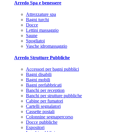
Arredo Spa e benessere
Attrezzature spa
Bagni turchi
Docce
Lettini massaggio
Saune
Spogliatoi
Vasche idromassaggio
Arredo Strutture Pubbliche
Accessori per bagni pubblici
Bagni disabili
Bagni mobili
Bagni prefabbricati
Banchi per reception
Banchi per strutture pubbliche
Cabine per fumatori
Cartelli segnalatori
Cassette postali
Colonnine segnapercorso
Docce pubbliche
Espositori