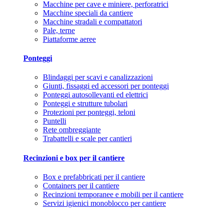
Macchine per cave e miniere, perforatrici
Macchine speciali da cantiere
Macchine stradali e compattatori
Pale, terne
Piattaforme aeree
Ponteggi
Blindaggi per scavi e canalizzazioni
Giunti, fissaggi ed accessori per ponteggi
Ponteggi autosollevanti ed elettrici
Ponteggi e strutture tubolari
Protezioni per ponteggi, teloni
Puntelli
Rete ombreggiante
Trabattelli e scale per cantieri
Recinzioni e box per il cantiere
Box e prefabbricati per il cantiere
Containers per il cantiere
Recinzioni temporanee e mobili per il cantiere
Servizi igienici monoblocco per cantiere