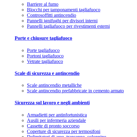
Barriere al fumo
Blocchi per tamponamenti tagliafuoco
Controsoffitti antincendio
Pannelli ignifughi per divisori interni
Pannelli tagliafuoco per rivestimenti esterni
Porte e chiusure tagliafuoco
Porte tagliafuoco
Portoni tagliafuoco
Vetrate tagliafuoco
Scale di sicurezza e antincendio
Scale antincendio metalliche
Scale antincendio prefabbricate in cemento armato
Sicurezza sul lavoro e negli ambienti
Armadietti per antinfortunistica
Ausili per infermeria aziendale
Cassette di pronto soccorso
Coperture di sicurezza per termosifoni
Delimitatori di aree, transenne, colonnine