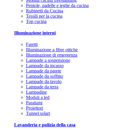
Moduli cucina freestanding
Pentole, padelle e teglie da cucina
Rubinetti da Cucina
Tessili per la cucina
Top cucina
Illuminazione interni
Faretti
Illuminazione a fibre ottiche
Illuminazione di emergenza
Lampade a sospensione
Lampade da incasso
Lampade da parete
Lampade da soffitto
Lampade da tavolo
Lampade da terra
Lampadine
Moduli a led
Paralumi
Proiettori
Tunnel solari
Lavanderia e pulizia della casa