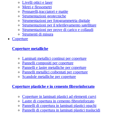
Livelli ottici e laser
Metri e flessometri
Pennarelli,tracciatori e matite
Strumentazioni geotecniche
Strumentazioni per fotogrammetria digitale
Strumentazioni per il telerilevamento satellitare
Strumentazioni per prove di carico e collaudi
Strumenti di misura
Coperture
Coperture metalliche
Laminati metallici continui per coperture
Pannelli compositi per coperture
Pannelli e lastre metalliche per coperture
Pannelli metallici coibentati per coperture
Scandole metalliche per coperture
Coperture plastiche e in cemento fibrorinforzato
Coperture in laminati plastici ad elementi curvi
Lastre di copertura in cemento fibrorinforzato
Pannelli di copertura in laminati plastici opachi
Pannelli di copertura in laminati plastici traslucidi