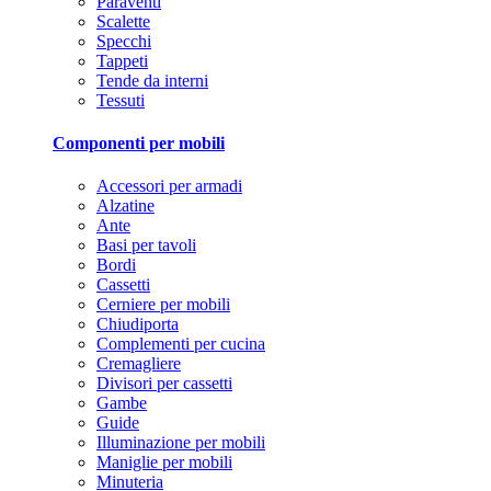
Paraventi
Scalette
Specchi
Tappeti
Tende da interni
Tessuti
Componenti per mobili
Accessori per armadi
Alzatine
Ante
Basi per tavoli
Bordi
Cassetti
Cerniere per mobili
Chiudiporta
Complementi per cucina
Cremagliere
Divisori per cassetti
Gambe
Guide
Illuminazione per mobili
Maniglie per mobili
Minuteria