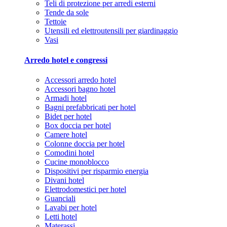
Teli di protezione per arredi esterni
Tende da sole
Tettoie
Utensili ed elettroutensili per giardinaggio
Vasi
Arredo hotel e congressi
Accessori arredo hotel
Accessori bagno hotel
Armadi hotel
Bagni prefabbricati per hotel
Bidet per hotel
Box doccia per hotel
Camere hotel
Colonne doccia per hotel
Comodini hotel
Cucine monoblocco
Dispositivi per risparmio energia
Divani hotel
Elettrodomestici per hotel
Guanciali
Lavabi per hotel
Letti hotel
Materassi