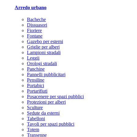
Arredo urbano
Bacheche
Dissuasori
Fioriere
Fontane
Gazebo per esterni
Griglie per alberi
Lampioni stradali
Leggii
Orologi stradali
Panchine
Pannelli pubblicitari
Pensiline
Portabici
Portarifiuti
Posacenere per spazi pubblici
Protezioni per alberi
Sculture
Sedute da esterni
Tabelloni
Tavoli per spazi pubblici
Totem
Transenne