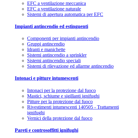
EFC a ventilazione meccanica
EFC a ventilazione naturale
Sistemi di apertura automatica per EFC
Impianti antincendio ed estinguenti
Componenti per impianti antincendio
Gruppi antincendio
Idranti e manichette
Sistemi antincendio a sprinkler
Sistemi antincendio speciali
Sistemi di rilevazione ed allarme antincendio
Intonaci e pitture intumescenti
Intonaci per la protezione dal fuoco
Mastici, schiume e sigillanti ignifughi
Pitture per la protezione dal fuoco
Rivestimenti intumescenti 140505 - Trattamenti
ignifughi
Vernici della protezione dal fuoco
Pareti e controsoffitti ignifughi