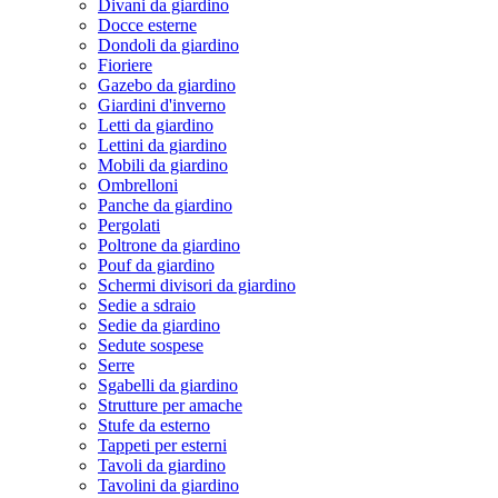
Divani da giardino
Docce esterne
Dondoli da giardino
Fioriere
Gazebo da giardino
Giardini d'inverno
Letti da giardino
Lettini da giardino
Mobili da giardino
Ombrelloni
Panche da giardino
Pergolati
Poltrone da giardino
Pouf da giardino
Schermi divisori da giardino
Sedie a sdraio
Sedie da giardino
Sedute sospese
Serre
Sgabelli da giardino
Strutture per amache
Stufe da esterno
Tappeti per esterni
Tavoli da giardino
Tavolini da giardino