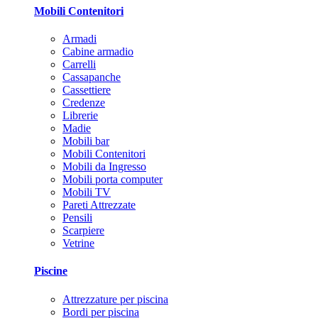
Mobili Contenitori
Armadi
Cabine armadio
Carrelli
Cassapanche
Cassettiere
Credenze
Librerie
Madie
Mobili bar
Mobili Contenitori
Mobili da Ingresso
Mobili porta computer
Mobili TV
Pareti Attrezzate
Pensili
Scarpiere
Vetrine
Piscine
Attrezzature per piscina
Bordi per piscina