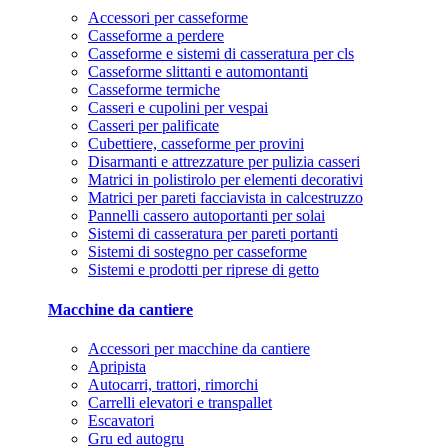
Accessori per casseforme
Casseforme a perdere
Casseforme e sistemi di casseratura per cls
Casseforme slittanti e automontanti
Casseforme termiche
Casseri e cupolini per vespai
Casseri per palificate
Cubettiere, casseforme per provini
Disarmanti e attrezzature per pulizia casseri
Matrici in polistirolo per elementi decorativi
Matrici per pareti facciavista in calcestruzzo
Pannelli cassero autoportanti per solai
Sistemi di casseratura per pareti portanti
Sistemi di sostegno per casseforme
Sistemi e prodotti per riprese di getto
Macchine da cantiere
Accessori per macchine da cantiere
Apripista
Autocarri, trattori, rimorchi
Carrelli elevatori e transpallet
Escavatori
Gru ed autogru