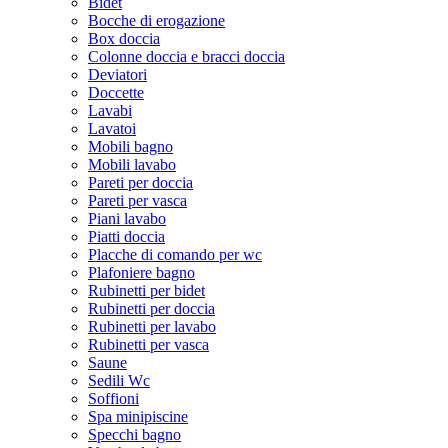
Bidet
Bocche di erogazione
Box doccia
Colonne doccia e bracci doccia
Deviatori
Doccette
Lavabi
Lavatoi
Mobili bagno
Mobili lavabo
Pareti per doccia
Pareti per vasca
Piani lavabo
Piatti doccia
Placche di comando per wc
Plafoniere bagno
Rubinetti per bidet
Rubinetti per doccia
Rubinetti per lavabo
Rubinetti per vasca
Saune
Sedili Wc
Soffioni
Spa minipiscine
Specchi bagno