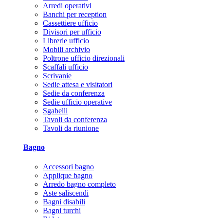
Arredi operativi
Banchi per reception
Cassettiere ufficio
Divisori per ufficio
Librerie ufficio
Mobili archivio
Poltrone ufficio direzionali
Scaffali ufficio
Scrivanie
Sedie attesa e visitatori
Sedie da conferenza
Sedie ufficio operative
Sgabelli
Tavoli da conferenza
Tavoli da riunione
Bagno
Accessori bagno
Applique bagno
Arredo bagno completo
Aste saliscendi
Bagni disabili
Bagni turchi