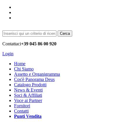
Cerca
Contattaci
+39 045 86 00 920
Login
Home
Chi Siamo
Assetto e Organigramma
Cos'è Panorama Deus
Catalogo Prodotti
News & Eventi
Soci & Affiliati
Voce ai Partner
Fornitori
Contatti
Punti Vendita