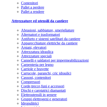
Contenitori
Pallet a perdere
Pallet a rendere
Attrezzature ed utensili da cantiere
Abrasioni, sabbiature, smerigliature
Alternatori e trasformatori
Antifurto e sistemi satellitari da cantiere
Apparecchiature elettriche da cantiere
Argani, elevatori
Attrezzatura idraulica
Attrezzature speciali
Cannelli e saldatori per impermeabilizzazioni
Carpenteria per legno
Carriole e bravette
Carrucole, paranchi, cric idraulici
Cassoni, contenitori
Compressori
Corde,trecce,funi e accessori
Dischi e carotatrici diamantati
Elettroutensili in genere
Gruppi elettrogeni e generatori
Idropulitrici