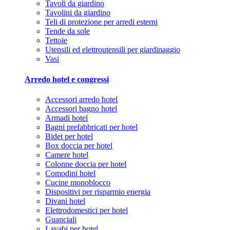
Tavoli da giardino
Tavolini da giardino
Teli di protezione per arredi esterni
Tende da sole
Tettoie
Utensili ed elettroutensili per giardinaggio
Vasi
Arredo hotel e congressi
Accessori arredo hotel
Accessori bagno hotel
Armadi hotel
Bagni prefabbricati per hotel
Bidet per hotel
Box doccia per hotel
Camere hotel
Colonne doccia per hotel
Comodini hotel
Cucine monoblocco
Dispositivi per risparmio energia
Divani hotel
Elettrodomestici per hotel
Guanciali
Lavabi per hotel