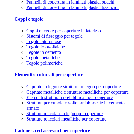
Pannelli di copertura in laminati plastici opachi
Pannelli di copertura in laminati plastici traslucidi
Coppi e tegole
Coppi e tegole per coperture in laterizio
Sistemi di fissaggio per tegole
Tegole bituminose
Tegole fotovoltaiche
Tegole in cemento
Tegole metalliche
Tegole polimeriche
Elementi strutturali per coperture
Capriate in legno e strutture in legno per coperture
Capriate metalliche e strutture metalliche per coperture
Elementi strutturali prefabbricati per coperture
Strutture per cupole e volte prefabbricate in cemento
armato
Strutture reticolari in legno per coperture
Strutture reticolari metalliche per coperture
Lattoneria ed accessori per coperture