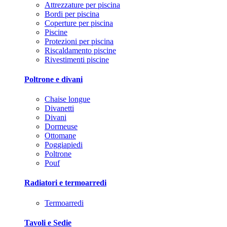
Attrezzature per piscina
Bordi per piscina
Coperture per piscina
Piscine
Protezioni per piscina
Riscaldamento piscine
Rivestimenti piscine
Poltrone e divani
Chaise longue
Divanetti
Divani
Dormeuse
Ottomane
Poggiapiedi
Poltrone
Pouf
Radiatori e termoarredi
Termoarredi
Tavoli e Sedie