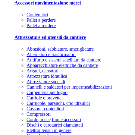
Accessori movimentazione merci
Contenitori
Pallet a perdere
Pallet a rendere
Attrezzature ed utensili da cantiere
Abrasioni, sabbiature, smerigliature
Alternatori e trasformatori
Antifurto e sistemi satellitari da cantiere
Apparecchiature elettriche da cantiere
Argani, elevatori
Attrezzatura idraulica
Attrezzature speciali
Cannelli e saldatori per impermeabilizzazioni
Carpenteria per legno
Carriole e bravette
Carrucole, paranchi, cric idraulici
Cassoni, contenitori
Compressori
Corde,trecce,funi e accessori
Dischi e carotatrici diamantati
Elettroutensili in genere