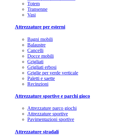
Totem
Transenne
Vasi
Attrezzature per esterni
Bagni mobili
Balaustre
Cancelli
Docce mobili
Grigliati
Grigliati erbosi
Griglie per verde verticale
Paletti e saette
Recinzioni
Attrezzature sportive e parchi gioco
Attrezzature parco giochi
Attrezzature sportive
Pavimentazioni sportive
Attrezzature stradali