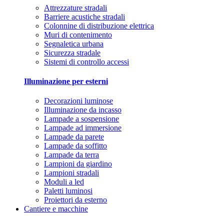
Attrezzature stradali
Barriere acustiche stradali
Colonnine di distribuzione elettrica
Muri di contenimento
Segnaletica urbana
Sicurezza stradale
Sistemi di controllo accessi
Illuminazione per esterni
Decorazioni luminose
Illuminazione da incasso
Lampade a sospensione
Lampade ad immersione
Lampade da parete
Lampade da soffitto
Lampade da terra
Lampioni da giardino
Lampioni stradali
Moduli a led
Paletti luminosi
Proiettori da esterno
Cantiere e macchine