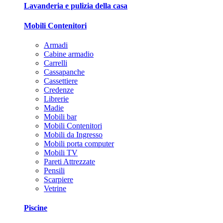
Lavanderia e pulizia della casa
Mobili Contenitori
Armadi
Cabine armadio
Carrelli
Cassapanche
Cassettiere
Credenze
Librerie
Madie
Mobili bar
Mobili Contenitori
Mobili da Ingresso
Mobili porta computer
Mobili TV
Pareti Attrezzate
Pensili
Scarpiere
Vetrine
Piscine