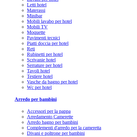
Letti hotel
Materassi
Minibar
Mobili lavabo per hotel
Mobili TV
Moquette
Pavimenti tecnici
Piatti doccia per hotel
Reti
Rubinetti per hotel
Scrivanie hotel
Serrature per hotel
Tavoli hotel
Testiere hotel
Vasche da bagno per hotel
Wc per hotel
Arredo per bambini
Accessori per la pappa
Arredamento Camerette
Arredo bagno per bambini
Complementi d'arredo per la cameretta
Divani e poltrone per bambini