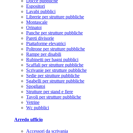
Docce pubbliche
Espositori
Lavabi pubblici
Librerie per strutture pubbliche
Montascale
Orinatoi
Panche per strutture pubbliche
Pareti divisorie
Piattaforme elevatrici
Poltrone per strutture pubbliche
Rampe per disabili
Rubinetti per bagni pubblici
Scaffali per strutture pubbliche
Scrivanie per strutture pubbliche
Sedie per strutture pubbliche
Sgabelli per strutture pubbliche
Spogliatoi
Strutture per stand e fiere
Tavoli per strutture pubbliche
Vetrine
Wc pubblici
Arredo ufficio
Accessori da scrivania