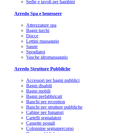
Sedie e tavoli per bambini
Arredo Spa e benessere
Attrezzature spa
Bagni turchi
Docce
Lettini massaggio
Saune
Spogliatoi
Vasche idromassaggio
Arredo Strutture Pubbliche
Accessori per bagni pubblici
Bagni disabili
Bagni mobili
Bagni prefabbricati
Banchi per reception
Banchi per strutture pubbliche
Cabine per fumatori
Cartelli segnalatori
Cassette postali
Colonnine segnapercorso