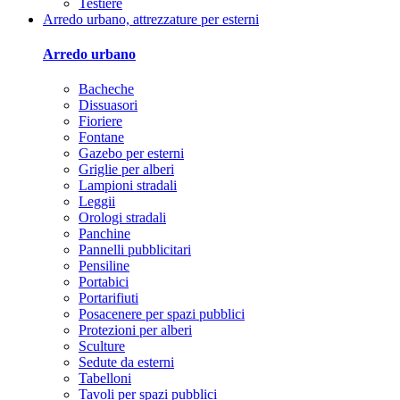
Testiere
Arredo urbano, attrezzature per esterni
Arredo urbano
Bacheche
Dissuasori
Fioriere
Fontane
Gazebo per esterni
Griglie per alberi
Lampioni stradali
Leggii
Orologi stradali
Panchine
Pannelli pubblicitari
Pensiline
Portabici
Portarifiuti
Posacenere per spazi pubblici
Protezioni per alberi
Sculture
Sedute da esterni
Tabelloni
Tavoli per spazi pubblici