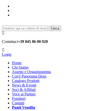
Cerca
Contattaci
+39 045 86 00 920
Login
Home
Chi Siamo
Assetto e Organigramma
Cos'è Panorama Deus
Catalogo Prodotti
News & Eventi
Soci & Affiliati
Voce ai Partner
Fornitori
Contatti
Punti Vendita