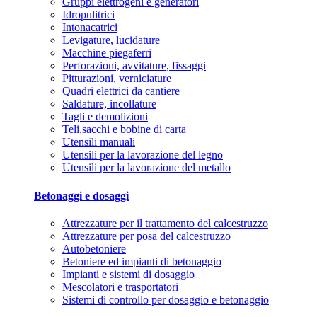
Gruppi elettrogeni e generatori
Idropulitrici
Intonacatrici
Levigature, lucidature
Macchine piegaferri
Perforazioni, avvitature, fissaggi
Pitturazioni, verniciature
Quadri elettrici da cantiere
Saldature, incollature
Tagli e demolizioni
Teli,sacchi e bobine di carta
Utensili manuali
Utensili per la lavorazione del legno
Utensili per la lavorazione del metallo
Betonaggi e dosaggi
Attrezzature per il trattamento del calcestruzzo
Attrezzature per posa del calcestruzzo
Autobetoniere
Betoniere ed impianti di betonaggio
Impianti e sistemi di dosaggio
Mescolatori e trasportatori
Sistemi di controllo per dosaggio e betonaggio