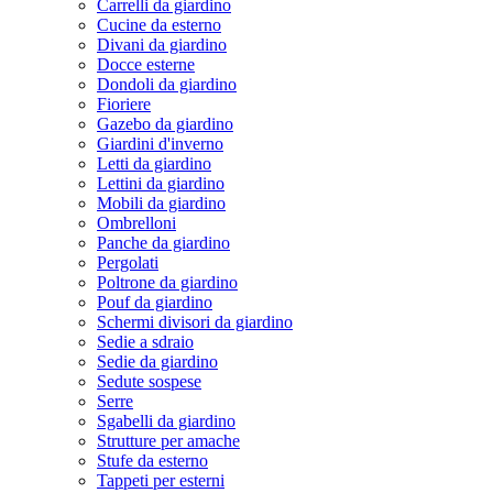
Carrelli da giardino
Cucine da esterno
Divani da giardino
Docce esterne
Dondoli da giardino
Fioriere
Gazebo da giardino
Giardini d'inverno
Letti da giardino
Lettini da giardino
Mobili da giardino
Ombrelloni
Panche da giardino
Pergolati
Poltrone da giardino
Pouf da giardino
Schermi divisori da giardino
Sedie a sdraio
Sedie da giardino
Sedute sospese
Serre
Sgabelli da giardino
Strutture per amache
Stufe da esterno
Tappeti per esterni