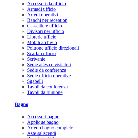
Accessori da ufficio
Armadi ufficio
Arredi operativi
Banchi per reception
Cassettiere ufficio
Divisori per ufficio
Librerie ufficio
Mobili archivio
Poltrone ufficio direzionali
Scaffali ufficio
Scrivanie
Sedie attesa e visitatori
Sedie da conferenza
Sedie ufficio operative
Sgabelli
Tavoli da conferenza
Tavoli da riunione
Bagno
Accessori bagno
Applique bagno
Arredo bagno completo
Aste saliscendi