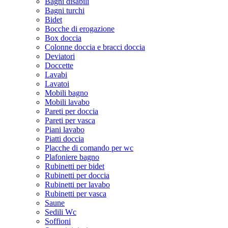
Bagni disabili
Bagni turchi
Bidet
Bocche di erogazione
Box doccia
Colonne doccia e bracci doccia
Deviatori
Doccette
Lavabi
Lavatoi
Mobili bagno
Mobili lavabo
Pareti per doccia
Pareti per vasca
Piani lavabo
Piatti doccia
Placche di comando per wc
Plafoniere bagno
Rubinetti per bidet
Rubinetti per doccia
Rubinetti per lavabo
Rubinetti per vasca
Saune
Sedili Wc
Soffioni