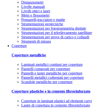
Distanziometri
Livelle manuali
Livelli ottici e laser
Metri e flessometri
Pennarelli,tracciatori e matite
Strumentazioni geotecniche
Strumentazioni per fotogrammetria digitale
Strumentazioni per il telerilevamento satellitare
Strumentazioni per prove di carico e collaudi
Strumenti di misura
Coperture
Coperture metalliche
Laminati metallici continui per coperture
Pannelli compositi per coperture
Pannelli e lastre metalliche per coperture
Pannelli metallici coibentati per coperture
Scandole metalliche per coperture
Coperture plastiche e in cemento fibrorinforzato
Coperture in laminati plastici ad elementi curvi
Lastre di copertura in cemento fibrorinforzato