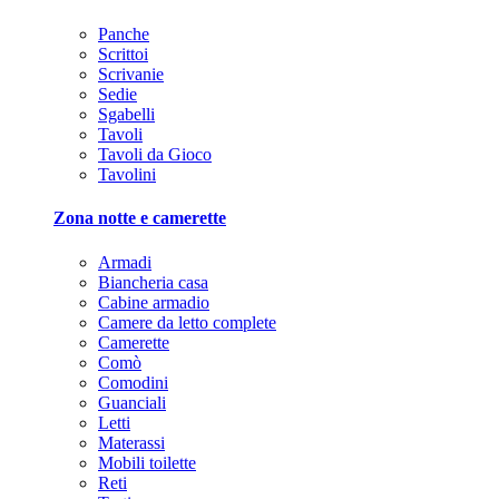
Panche
Scrittoi
Scrivanie
Sedie
Sgabelli
Tavoli
Tavoli da Gioco
Tavolini
Zona notte e camerette
Armadi
Biancheria casa
Cabine armadio
Camere da letto complete
Camerette
Comò
Comodini
Guanciali
Letti
Materassi
Mobili toilette
Reti