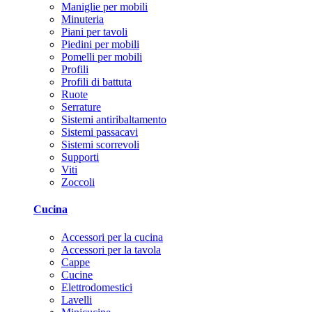
Maniglie per mobili
Minuteria
Piani per tavoli
Piedini per mobili
Pomelli per mobili
Profili
Profili di battuta
Ruote
Serrature
Sistemi antiribaltamento
Sistemi passacavi
Sistemi scorrevoli
Supporti
Viti
Zoccoli
Cucina
Accessori per la cucina
Accessori per la tavola
Cappe
Cucine
Elettrodomestici
Lavelli