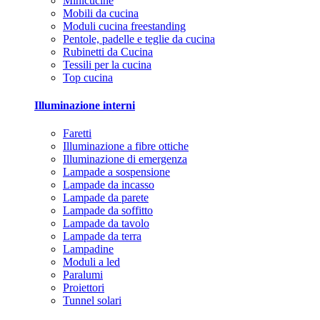
Minicucine
Mobili da cucina
Moduli cucina freestanding
Pentole, padelle e teglie da cucina
Rubinetti da Cucina
Tessili per la cucina
Top cucina
Illuminazione interni
Faretti
Illuminazione a fibre ottiche
Illuminazione di emergenza
Lampade a sospensione
Lampade da incasso
Lampade da parete
Lampade da soffitto
Lampade da tavolo
Lampade da terra
Lampadine
Moduli a led
Paralumi
Proiettori
Tunnel solari