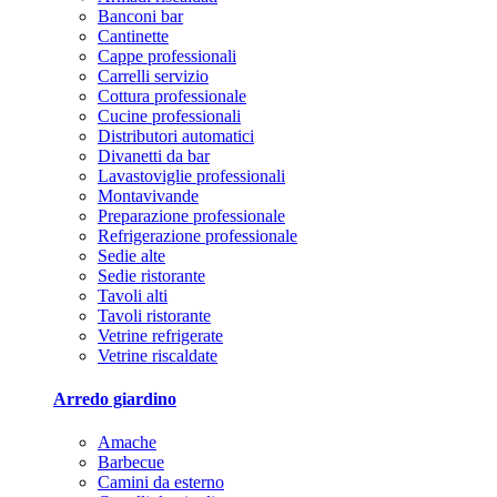
Banconi bar
Cantinette
Cappe professionali
Carrelli servizio
Cottura professionale
Cucine professionali
Distributori automatici
Divanetti da bar
Lavastoviglie professionali
Montavivande
Preparazione professionale
Refrigerazione professionale
Sedie alte
Sedie ristorante
Tavoli alti
Tavoli ristorante
Vetrine refrigerate
Vetrine riscaldate
Arredo giardino
Amache
Barbecue
Camini da esterno