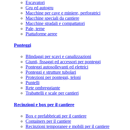
Escavatori
Gru ed autogru
Macchine per cave e miniere, perforatrici
Macchine speciali da cantiere
Macchine stradali e compattatori
Pale, terne
Piattaforme aeree
Ponteggi
Blindaggi per scavi e canalizzazioni
Giunti, fissaggi ed accessori per ponteggi
Ponteggi autosollevanti ed elettrici
Ponteggi e strutture tubolari
Protezioni per ponteggi, teloni
Puntelli
Rete ombreggiante
Trabattelli e scale per cantieri
Recinzioni e box per il cantiere
Box e prefabbricati per il cantiere
Containers per il cantiere
Recinzioni temporanee e mobili per il cantiere