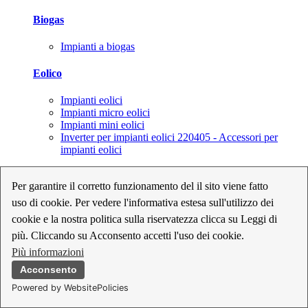
Biogas
Impianti a biogas
Eolico
Impianti eolici
Impianti micro eolici
Impianti mini eolici
Inverter per impianti eolici 220405 - Accessori per
impianti eolici
Fotovoltaico
Per garantire il corretto funzionamento del il sito viene fatto
uso di cookie. Per vedere l'informativa estesa sull'utilizzo dei
Cavi, connettori e sezionatori per impianti fotovoltaici
Inverter per impianti fotovoltaici
cookie e la nostra politica sulla riservatezza clicca su Leggi di
Kit per impianti fotovoltaici
più. Cliccando su Acconsento accetti l'uso dei cookie.
Moduli fotovoltaici
Più informazioni
Sistemi di monitoraggio per impianti fotovoltaici
Strumenti di collaudo e configurazione per impianti
Acconsento
fotovoltaici
Powered by WebsitePolicies
Supporti per impianti fotovoltaici