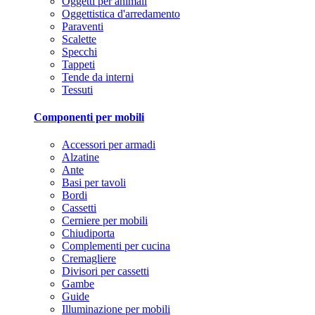
Oggetti per animali
Oggettistica d'arredamento
Paraventi
Scalette
Specchi
Tappeti
Tende da interni
Tessuti
Componenti per mobili
Accessori per armadi
Alzatine
Ante
Basi per tavoli
Bordi
Cassetti
Cerniere per mobili
Chiudiporta
Complementi per cucina
Cremagliere
Divisori per cassetti
Gambe
Guide
Illuminazione per mobili