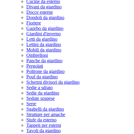
Cucine da esterno
Divani da giardino
Docce esterne
Dondoli da giardino
Fioriere
Gazebo da giardino
Giardini d'inverno
Letti da giardino
Lettini da giardino
Mobili da giardino
Ombrelloni
Panche da giardino
Pergolati
Poltrone da giardino
Pouf da giardino
Schermi divisori da giardino
Sedie a sdraio
Sedie da giardino
Sedute sospese
Serre
Sgabelli da giardino
Strutture per amache
Stufe da esterno
Tappeti per esterni
Tavoli da giardino