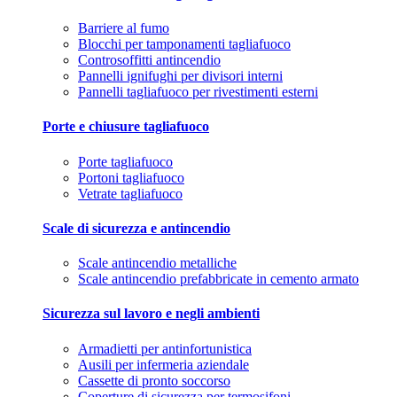
Barriere al fumo
Blocchi per tamponamenti tagliafuoco
Controsoffitti antincendio
Pannelli ignifughi per divisori interni
Pannelli tagliafuoco per rivestimenti esterni
Porte e chiusure tagliafuoco
Porte tagliafuoco
Portoni tagliafuoco
Vetrate tagliafuoco
Scale di sicurezza e antincendio
Scale antincendio metalliche
Scale antincendio prefabbricate in cemento armato
Sicurezza sul lavoro e negli ambienti
Armadietti per antinfortunistica
Ausili per infermeria aziendale
Cassette di pronto soccorso
Coperture di sicurezza per termosifoni