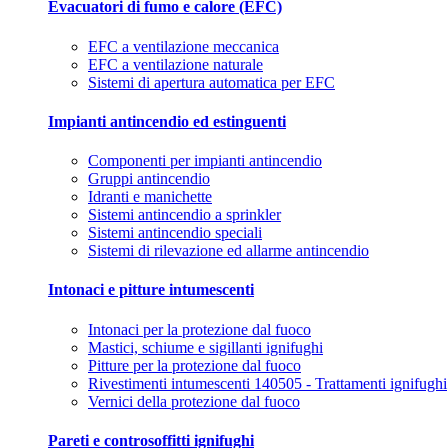
Evacuatori di fumo e calore (EFC)
EFC a ventilazione meccanica
EFC a ventilazione naturale
Sistemi di apertura automatica per EFC
Impianti antincendio ed estinguenti
Componenti per impianti antincendio
Gruppi antincendio
Idranti e manichette
Sistemi antincendio a sprinkler
Sistemi antincendio speciali
Sistemi di rilevazione ed allarme antincendio
Intonaci e pitture intumescenti
Intonaci per la protezione dal fuoco
Mastici, schiume e sigillanti ignifughi
Pitture per la protezione dal fuoco
Rivestimenti intumescenti 140505 - Trattamenti ignifughi
Vernici della protezione dal fuoco
Pareti e controsoffitti ignifughi