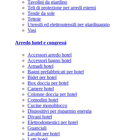
Tavolini da giardino
Teli di protezione per arredi esterni
Tende da sole
Tettoie
Utensili ed elettroutensili per giardinaggio
Vasi
Arredo hotel e congressi
Accessori arredo hotel
Accessori bagno hotel
Armadi hotel
Bagni prefabbricati per hotel
Bidet per hotel
Box doccia per hotel
Camere hotel
Colonne doccia per hotel
Comodini hotel
Cucine monoblocco
Dispositivi per risparmio energia
Divani hotel
Elettrodomestici per hotel
Guanciali
Lavabi per hotel
Letti hotel