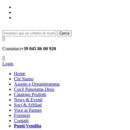
Cerca
Contattaci
+39 045 86 00 920
Login
Home
Chi Siamo
Assetto e Organigramma
Cos'è Panorama Deus
Catalogo Prodotti
News & Eventi
Soci & Affiliati
Voce ai Partner
Fornitori
Contatti
Punti Vendita