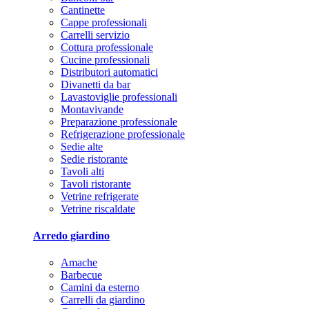
Cantinette
Cappe professionali
Carrelli servizio
Cottura professionale
Cucine professionali
Distributori automatici
Divanetti da bar
Lavastoviglie professionali
Montavivande
Preparazione professionale
Refrigerazione professionale
Sedie alte
Sedie ristorante
Tavoli alti
Tavoli ristorante
Vetrine refrigerate
Vetrine riscaldate
Arredo giardino
Amache
Barbecue
Camini da esterno
Carrelli da giardino