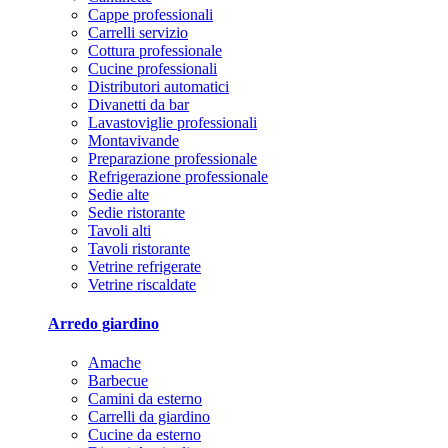
Cappe professionali
Carrelli servizio
Cottura professionale
Cucine professionali
Distributori automatici
Divanetti da bar
Lavastoviglie professionali
Montavivande
Preparazione professionale
Refrigerazione professionale
Sedie alte
Sedie ristorante
Tavoli alti
Tavoli ristorante
Vetrine refrigerate
Vetrine riscaldate
Arredo giardino
Amache
Barbecue
Camini da esterno
Carrelli da giardino
Cucine da esterno