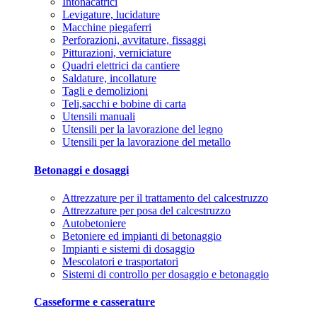
Intonacatrici
Levigature, lucidature
Macchine piegaferri
Perforazioni, avvitature, fissaggi
Pitturazioni, verniciature
Quadri elettrici da cantiere
Saldature, incollature
Tagli e demolizioni
Teli,sacchi e bobine di carta
Utensili manuali
Utensili per la lavorazione del legno
Utensili per la lavorazione del metallo
Betonaggi e dosaggi
Attrezzature per il trattamento del calcestruzzo
Attrezzature per posa del calcestruzzo
Autobetoniere
Betoniere ed impianti di betonaggio
Impianti e sistemi di dosaggio
Mescolatori e trasportatori
Sistemi di controllo per dosaggio e betonaggio
Casseforme e casserature