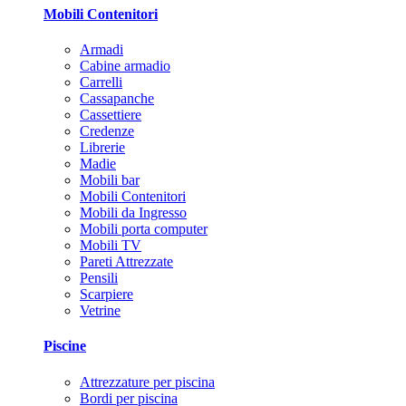
Mobili Contenitori
Armadi
Cabine armadio
Carrelli
Cassapanche
Cassettiere
Credenze
Librerie
Madie
Mobili bar
Mobili Contenitori
Mobili da Ingresso
Mobili porta computer
Mobili TV
Pareti Attrezzate
Pensili
Scarpiere
Vetrine
Piscine
Attrezzature per piscina
Bordi per piscina