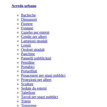
Arredo urbano
Bacheche
Dissuasori
Fioriere
Fontane
Gazebo per esterni
Griglie per alberi
Lampioni stradali
Leggii
Orologi stradali
Panchine
Pannelli pubblicitari
Pensiline
Portabici
Portarifiuti
Posacenere per spazi pubblici
Protezioni per alberi
Sculture
Sedute da esterni
Tabelloni
Tavoli per spazi pubblici
Totem
Transenne