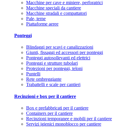
Macchine per cave e miniere, perforatrici
Macchine speciali da cantiere
Macchine stradali e compattatori
Pale, terne
Piattaforme aeree
Ponteggi
Blindaggi per scavi e canalizzazioni
Giunti, fissaggi ed accessori per ponteggi
Ponteggi autosollevanti ed elettrici
Ponteggi e strutture tubolari
Protezioni per ponteggi, teloni
Puntelli
Rete ombreggiante
Trabattelli e scale per cantieri
Recinzioni e box per il cantiere
Box e prefabbricati per il cantiere
Containers per il cantiere
Recinzioni temporanee e mobili per il cantiere
Servizi igienici monoblocco per cantiere