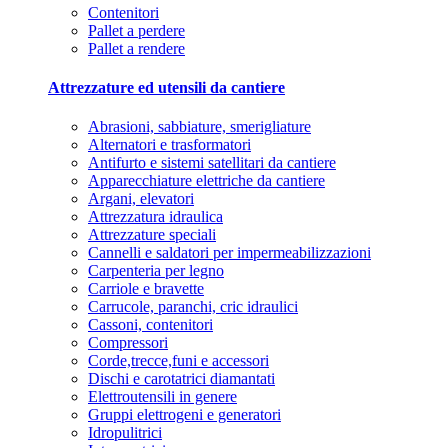
Contenitori
Pallet a perdere
Pallet a rendere
Attrezzature ed utensili da cantiere
Abrasioni, sabbiature, smerigliature
Alternatori e trasformatori
Antifurto e sistemi satellitari da cantiere
Apparecchiature elettriche da cantiere
Argani, elevatori
Attrezzatura idraulica
Attrezzature speciali
Cannelli e saldatori per impermeabilizzazioni
Carpenteria per legno
Carriole e bravette
Carrucole, paranchi, cric idraulici
Cassoni, contenitori
Compressori
Corde,trecce,funi e accessori
Dischi e carotatrici diamantati
Elettroutensili in genere
Gruppi elettrogeni e generatori
Idropulitrici