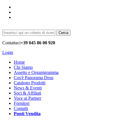
Cerca
Contattaci
+39 045 86 00 920
Login
Home
Chi Siamo
Assetto e Organigramma
Cos'è Panorama Deus
Catalogo Prodotti
News & Eventi
Soci & Affiliati
Voce ai Partner
Fornitori
Contatti
Punti Vendita