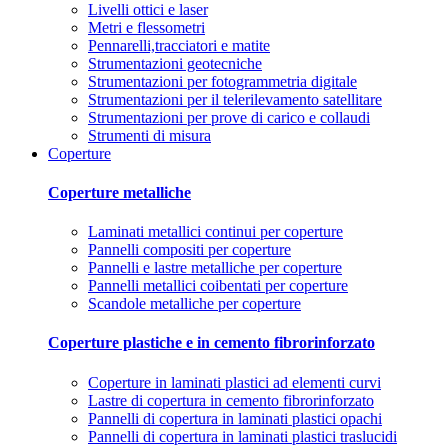
Livelli ottici e laser
Metri e flessometri
Pennarelli,tracciatori e matite
Strumentazioni geotecniche
Strumentazioni per fotogrammetria digitale
Strumentazioni per il telerilevamento satellitare
Strumentazioni per prove di carico e collaudi
Strumenti di misura
Coperture
Coperture metalliche
Laminati metallici continui per coperture
Pannelli compositi per coperture
Pannelli e lastre metalliche per coperture
Pannelli metallici coibentati per coperture
Scandole metalliche per coperture
Coperture plastiche e in cemento fibrorinforzato
Coperture in laminati plastici ad elementi curvi
Lastre di copertura in cemento fibrorinforzato
Pannelli di copertura in laminati plastici opachi
Pannelli di copertura in laminati plastici traslucidi