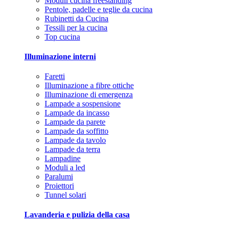
Moduli cucina freestanding
Pentole, padelle e teglie da cucina
Rubinetti da Cucina
Tessili per la cucina
Top cucina
Illuminazione interni
Faretti
Illuminazione a fibre ottiche
Illuminazione di emergenza
Lampade a sospensione
Lampade da incasso
Lampade da parete
Lampade da soffitto
Lampade da tavolo
Lampade da terra
Lampadine
Moduli a led
Paralumi
Proiettori
Tunnel solari
Lavanderia e pulizia della casa