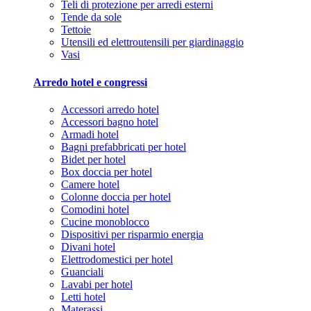
Teli di protezione per arredi esterni
Tende da sole
Tettoie
Utensili ed elettroutensili per giardinaggio
Vasi
Arredo hotel e congressi
Accessori arredo hotel
Accessori bagno hotel
Armadi hotel
Bagni prefabbricati per hotel
Bidet per hotel
Box doccia per hotel
Camere hotel
Colonne doccia per hotel
Comodini hotel
Cucine monoblocco
Dispositivi per risparmio energia
Divani hotel
Elettrodomestici per hotel
Guanciali
Lavabi per hotel
Letti hotel
Materassi