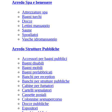
Arredo Spa e benessere
Attrezzature spa
Bagni turchi
Docce
Lettini massaggio
Saune
Spogliatoi
Vasche idromassaggio
Arredo Strutture Pubbliche
Accessori per bagni pubblici
Bagni disabili
Bagni mobili
Bagni prefabbricati
Banchi per reception
Banchi per strutture pubbliche
Cabine per fumatori
Cartelli segnalatori
Cassette postali
Colonnine segnapercorso
Docce pubbliche
Espositori