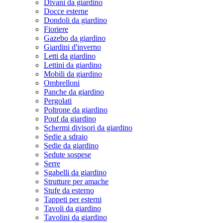
Divani da giardino
Docce esterne
Dondoli da giardino
Fioriere
Gazebo da giardino
Giardini d'inverno
Letti da giardino
Lettini da giardino
Mobili da giardino
Ombrelloni
Panche da giardino
Pergolati
Poltrone da giardino
Pouf da giardino
Schermi divisori da giardino
Sedie a sdraio
Sedie da giardino
Sedute sospese
Serre
Sgabelli da giardino
Strutture per amache
Stufe da esterno
Tappeti per esterni
Tavoli da giardino
Tavolini da giardino