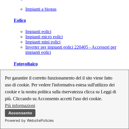
Impianti a biogas
Eolico
Impianti eolici
Impianti micro eolici
Impianti mini eolici
Inverter per impianti eolici 220405 - Accessori per
impianti eolici
Fotovoltaico
Cavi, connettori e sezionatori per impianti fotovoltaici
Per garantire il corretto funzionamento del il sito viene fatto
Inverter per impianti fotovoltaici
uso di cookie. Per vedere l'informativa estesa sull'utilizzo dei
Kit per impianti fotovoltaici
Moduli fotovoltaici
cookie e la nostra politica sulla riservatezza clicca su Leggi di
Sistemi di monitoraggio per impianti fotovoltaici
più. Cliccando su Acconsento accetti l'uso dei cookie.
Strumenti di collaudo e configurazione per impianti
Più informazioni
fotovoltaici
Supporti per impianti fotovoltaici
Acconsento
Powered by WebsitePolicies
Geotermia