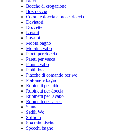
Bidet
Bocche di erogazione
Box doccia
Colonne doccia e bracci doccia
Deviatori
Doccette
Lavabi
Lavatoi
Mobili bagno
Mobili lavabo
Pareti per doccia
Pareti per vasca
Piani lavabo
Piatti doccia
Placche di comando per wc
Plafoniere bagno
Rubinetti per bidet
Rubinetti per doccia
Rubinetti per lavabo
Rubinetti per vasca
Saune
Sedili Wc
Soffioni
Spa minipiscine
Specchi bagno