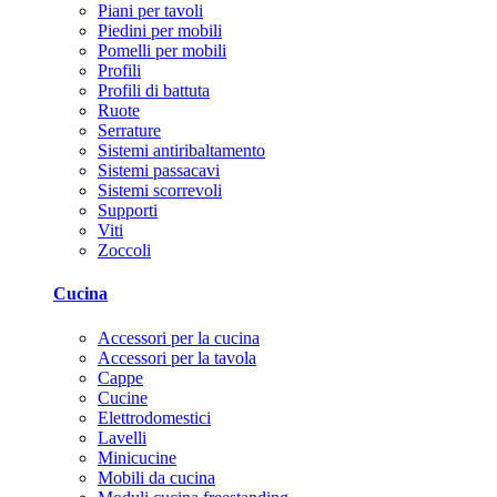
Piani per tavoli
Piedini per mobili
Pomelli per mobili
Profili
Profili di battuta
Ruote
Serrature
Sistemi antiribaltamento
Sistemi passacavi
Sistemi scorrevoli
Supporti
Viti
Zoccoli
Cucina
Accessori per la cucina
Accessori per la tavola
Cappe
Cucine
Elettrodomestici
Lavelli
Minicucine
Mobili da cucina