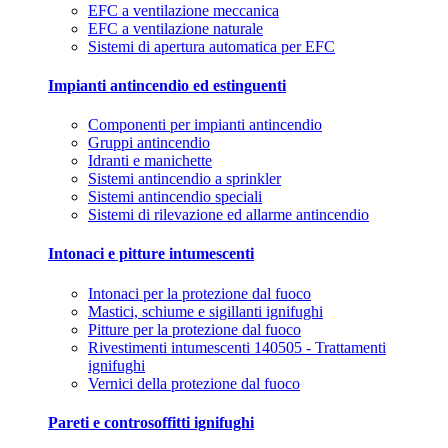
EFC a ventilazione meccanica
EFC a ventilazione naturale
Sistemi di apertura automatica per EFC
Impianti antincendio ed estinguenti
Componenti per impianti antincendio
Gruppi antincendio
Idranti e manichette
Sistemi antincendio a sprinkler
Sistemi antincendio speciali
Sistemi di rilevazione ed allarme antincendio
Intonaci e pitture intumescenti
Intonaci per la protezione dal fuoco
Mastici, schiume e sigillanti ignifughi
Pitture per la protezione dal fuoco
Rivestimenti intumescenti 140505 - Trattamenti
ignifughi
Vernici della protezione dal fuoco
Pareti e controsoffitti ignifughi