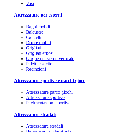
Vasi
Attrezzature per esterni
Bagni mobili
Balaustre
Cancelli
Docce mobili
Grigliati
Grigliati erbosi
Griglie per verde verticale
Paletti e saette
Recinzioni
Attrezzature sportive e parchi gioco
Attrezzature parco giochi
Attrezzature sportive
Pavimentazioni sportive
Attrezzature stradali
Attrezzature stradali
Barriere acustiche stradali