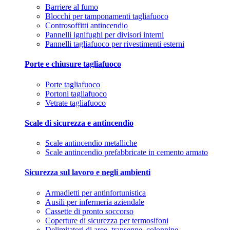
Barriere al fumo
Blocchi per tamponamenti tagliafuoco
Controsoffitti antincendio
Pannelli ignifughi per divisori interni
Pannelli tagliafuoco per rivestimenti esterni
Porte e chiusure tagliafuoco
Porte tagliafuoco
Portoni tagliafuoco
Vetrate tagliafuoco
Scale di sicurezza e antincendio
Scale antincendio metalliche
Scale antincendio prefabbricate in cemento armato
Sicurezza sul lavoro e negli ambienti
Armadietti per antinfortunistica
Ausili per infermeria aziendale
Cassette di pronto soccorso
Coperture di sicurezza per termosifoni
Delimitatori di aree, transenne, colonnine