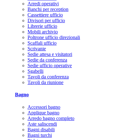
Arredi operativi
Banchi per reception
Cassettiere ufficio
Divisori per ufficio
Librerie ufficio
Mobili archivio
Poltrone ufficio direzionali
Scaffali ufficio
Scrivanie
Sedie attesa e visitatori
Sedie da conferenza
Sedie ufficio operative
Sgabelli
Tavoli da conferenza
Tavoli da riunione
Bagno
Accessori bagno
Applique bagno
Arredo bagno completo
Aste saliscendi
Bagni disabili
Bagni turchi