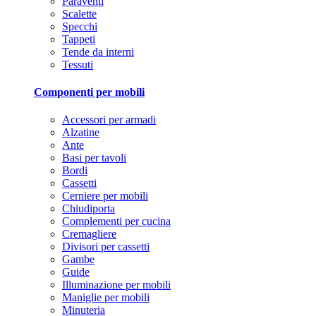
Paraventi
Scalette
Specchi
Tappeti
Tende da interni
Tessuti
Componenti per mobili
Accessori per armadi
Alzatine
Ante
Basi per tavoli
Bordi
Cassetti
Cerniere per mobili
Chiudiporta
Complementi per cucina
Cremagliere
Divisori per cassetti
Gambe
Guide
Illuminazione per mobili
Maniglie per mobili
Minuteria