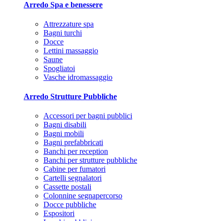
Arredo Spa e benessere
Attrezzature spa
Bagni turchi
Docce
Lettini massaggio
Saune
Spogliatoi
Vasche idromassaggio
Arredo Strutture Pubbliche
Accessori per bagni pubblici
Bagni disabili
Bagni mobili
Bagni prefabbricati
Banchi per reception
Banchi per strutture pubbliche
Cabine per fumatori
Cartelli segnalatori
Cassette postali
Colonnine segnapercorso
Docce pubbliche
Espositori