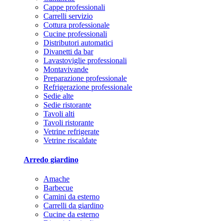
Cappe professionali
Carrelli servizio
Cottura professionale
Cucine professionali
Distributori automatici
Divanetti da bar
Lavastoviglie professionali
Montavivande
Preparazione professionale
Refrigerazione professionale
Sedie alte
Sedie ristorante
Tavoli alti
Tavoli ristorante
Vetrine refrigerate
Vetrine riscaldate
Arredo giardino
Amache
Barbecue
Camini da esterno
Carrelli da giardino
Cucine da esterno