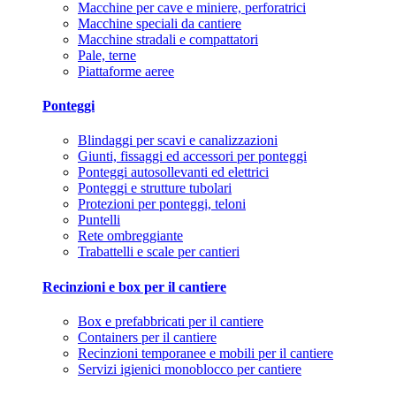
Macchine per cave e miniere, perforatrici
Macchine speciali da cantiere
Macchine stradali e compattatori
Pale, terne
Piattaforme aeree
Ponteggi
Blindaggi per scavi e canalizzazioni
Giunti, fissaggi ed accessori per ponteggi
Ponteggi autosollevanti ed elettrici
Ponteggi e strutture tubolari
Protezioni per ponteggi, teloni
Puntelli
Rete ombreggiante
Trabattelli e scale per cantieri
Recinzioni e box per il cantiere
Box e prefabbricati per il cantiere
Containers per il cantiere
Recinzioni temporanee e mobili per il cantiere
Servizi igienici monoblocco per cantiere