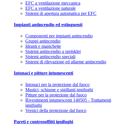
EFC a ventilazione meccanica
EFC a ventilazione naturale
Sistemi di apertura automatica per EFC
Impianti antincendio ed estinguenti
Componenti per impianti antincendio
Gruppi antincendio
Idranti e manichette
Sistemi antincendio a sprinkler
Sistemi antincendio speciali
Sistemi di rilevazione ed allarme antincendio
Intonaci e pitture intumescenti
Intonaci per la protezione dal fuoco
Mastici, schiume e sigillanti ignifughi
Pitture per la protezione dal fuoco
Rivestimenti intumescenti 140505 - Trattamenti
ignifughi
Vernici della protezione dal fuoco
Pareti e controsoffitti ignifughi