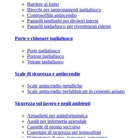
Barriere al fumo
Blocchi per tamponamenti tagliafuoco
Controsoffitti antincendio
Pannelli ignifughi per divisori interni
Pannelli tagliafuoco per rivestimenti esterni
Porte e chiusure tagliafuoco
Porte tagliafuoco
Portoni tagliafuoco
Vetrate tagliafuoco
Scale di sicurezza e antincendio
Scale antincendio metalliche
Scale antincendio prefabbricate in cemento armato
Sicurezza sul lavoro e negli ambienti
Armadietti per antinfortunistica
Ausili per infermeria aziendale
Cassette di pronto soccorso
Coperture di sicurezza per termosifoni
Delimitatori di aree, transenne, colonnine