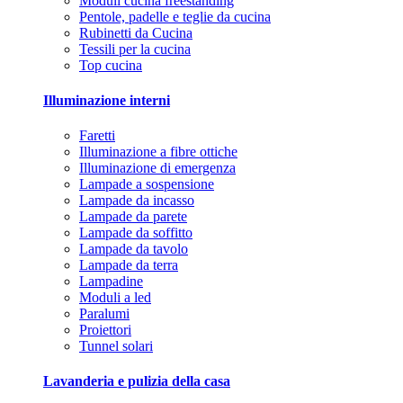
Moduli cucina freestanding
Pentole, padelle e teglie da cucina
Rubinetti da Cucina
Tessili per la cucina
Top cucina
Illuminazione interni
Faretti
Illuminazione a fibre ottiche
Illuminazione di emergenza
Lampade a sospensione
Lampade da incasso
Lampade da parete
Lampade da soffitto
Lampade da tavolo
Lampade da terra
Lampadine
Moduli a led
Paralumi
Proiettori
Tunnel solari
Lavanderia e pulizia della casa