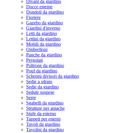
Divani da giardino
Docce esterne
Dondoli da giardino
Fioriere
Gazebo da giardino
Giardini d'inverno
Letti da giardino
Lettini da giardino
Mobili da giardino
Ombrelloni
Panche da giardino
Pergolati
Poltrone da giardino
Pouf da giardino
Schermi divisori da giardino
Sedie a sdraio
Sedie da giardino
Sedute sospese
Serre
Sgabelli da giardino
Strutture per amache
Stufe da esterno
Tappeti per esterni
Tavoli da giardino
Tavolini da giardino