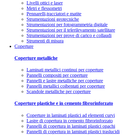
Livelli ottici e laser
Metri e flessometri
Pennarelli,tracciatori e matite
Strumentazioni geotecniche
Strumentazioni per fotogrammetria digitale
Strumentazioni per il telerilevamento satellitare
Strumentazioni per prove di carico e collaudi
Strumenti di misura
Coperture
Coperture metalliche
Laminati metallici continui per coperture
Pannelli compositi per coperture
Pannelli e lastre metalliche per coperture
Pannelli metallici coibentati per coperture
Scandole metalliche per coperture
Coperture plastiche e in cemento fibrorinforzato
Coperture in laminati plastici ad elementi curvi
Lastre di copertura in cemento fibrorinforzato
Pannelli di copertura in laminati plastici opachi
Pannelli di copertura in laminati plastici traslucidi