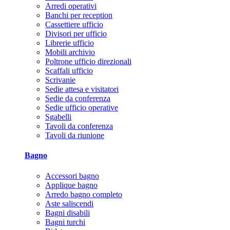
Arredi operativi
Banchi per reception
Cassettiere ufficio
Divisori per ufficio
Librerie ufficio
Mobili archivio
Poltrone ufficio direzionali
Scaffali ufficio
Scrivanie
Sedie attesa e visitatori
Sedie da conferenza
Sedie ufficio operative
Sgabelli
Tavoli da conferenza
Tavoli da riunione
Bagno
Accessori bagno
Applique bagno
Arredo bagno completo
Aste saliscendi
Bagni disabili
Bagni turchi