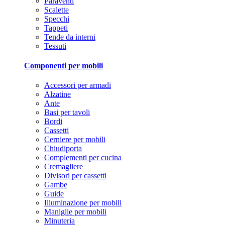
Paraventi
Scalette
Specchi
Tappeti
Tende da interni
Tessuti
Componenti per mobili
Accessori per armadi
Alzatine
Ante
Basi per tavoli
Bordi
Cassetti
Cerniere per mobili
Chiudiporta
Complementi per cucina
Cremagliere
Divisori per cassetti
Gambe
Guide
Illuminazione per mobili
Maniglie per mobili
Minuteria