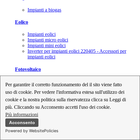
Impianti a biogas
Eolico
Impianti eolici
Impianti micro eolici
Impianti mini eolici
Inverter per impianti eolici 220405 - Accessori per
impianti eolici
Fotovoltaico
Cavi, connettori e sezionatori per impianti fotovoltaici
Per garantire il corretto funzionamento del il sito viene fatto
Inverter per impianti fotovoltaici
uso di cookie. Per vedere l'informativa estesa sull'utilizzo dei
Kit per impianti fotovoltaici
Moduli fotovoltaici
cookie e la nostra politica sulla riservatezza clicca su Leggi di
Sistemi di monitoraggio per impianti fotovoltaici
più. Cliccando su Acconsento accetti l'uso dei cookie.
Strumenti di collaudo e configurazione per impianti
Più informazioni
fotovoltaici
Supporti per impianti fotovoltaici
Acconsento
Powered by WebsitePolicies
Geotermia