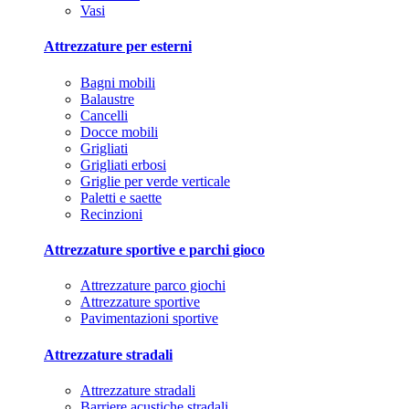
Vasi
Attrezzature per esterni
Bagni mobili
Balaustre
Cancelli
Docce mobili
Grigliati
Grigliati erbosi
Griglie per verde verticale
Paletti e saette
Recinzioni
Attrezzature sportive e parchi gioco
Attrezzature parco giochi
Attrezzature sportive
Pavimentazioni sportive
Attrezzature stradali
Attrezzature stradali
Barriere acustiche stradali