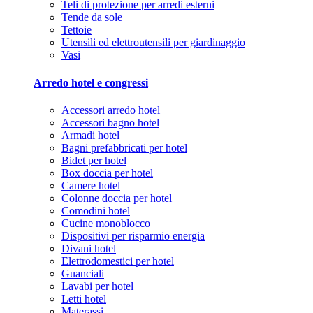
Teli di protezione per arredi esterni
Tende da sole
Tettoie
Utensili ed elettroutensili per giardinaggio
Vasi
Arredo hotel e congressi
Accessori arredo hotel
Accessori bagno hotel
Armadi hotel
Bagni prefabbricati per hotel
Bidet per hotel
Box doccia per hotel
Camere hotel
Colonne doccia per hotel
Comodini hotel
Cucine monoblocco
Dispositivi per risparmio energia
Divani hotel
Elettrodomestici per hotel
Guanciali
Lavabi per hotel
Letti hotel
Materassi