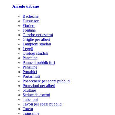
Arredo urbano
Bacheche
Dissuasori
Fioriere
Fontane
Gazebo per esterni
Griglie per alberi
Lampioni stradali
Leggii
Orologi stradali
Panchine
Pannelli pubblicitari
Pensiline
Portabici
Portarifiuti
Posacenere per spazi pubblici
Protezioni per alberi
Sculture
Sedute da esterni
Tabelloni
Tavoli per spazi pubblici
Totem
Transenne