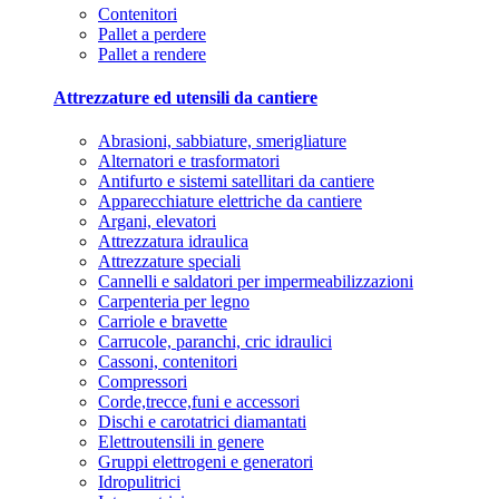
Contenitori
Pallet a perdere
Pallet a rendere
Attrezzature ed utensili da cantiere
Abrasioni, sabbiature, smerigliature
Alternatori e trasformatori
Antifurto e sistemi satellitari da cantiere
Apparecchiature elettriche da cantiere
Argani, elevatori
Attrezzatura idraulica
Attrezzature speciali
Cannelli e saldatori per impermeabilizzazioni
Carpenteria per legno
Carriole e bravette
Carrucole, paranchi, cric idraulici
Cassoni, contenitori
Compressori
Corde,trecce,funi e accessori
Dischi e carotatrici diamantati
Elettroutensili in genere
Gruppi elettrogeni e generatori
Idropulitrici