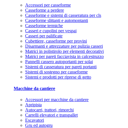
Accessori per casseforme
Casseforme a perdere
Casseforme e sistemi di casseratura per cls
Casseforme slittanti e automontanti
Casseforme termiche
Casseri e cupolini per vespai
Casseri per palificate
Cubettiere, casseforme per provini
Disarmanti e attrezzature per pulizia casseri
Matrici in polistirolo per elementi decorativi
Matrici per pareti facciavista in calcestruzzo
Pannelli cassero autoportanti per solai
Sistemi di casseratura per pareti portanti
Sistemi di sostegno per casseforme
Sistemi e prodotti per riprese di getto
Macchine da cantiere
Accessori per macchine da cantiere
Apripista
Autocarri, trattori, rimorchi
Carrelli elevatori e transpallet
Escavatori
Gru ed autogru