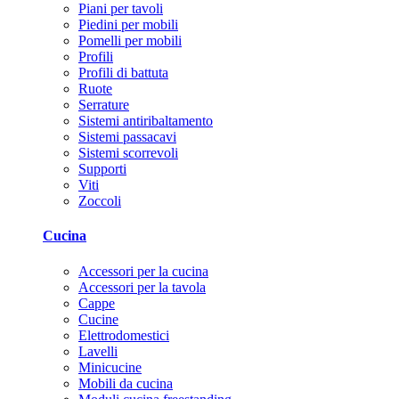
Piani per tavoli
Piedini per mobili
Pomelli per mobili
Profili
Profili di battuta
Ruote
Serrature
Sistemi antiribaltamento
Sistemi passacavi
Sistemi scorrevoli
Supporti
Viti
Zoccoli
Cucina
Accessori per la cucina
Accessori per la tavola
Cappe
Cucine
Elettrodomestici
Lavelli
Minicucine
Mobili da cucina