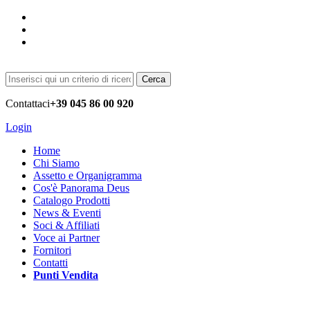
Cerca
Contattaci
+39 045 86 00 920
Login
Home
Chi Siamo
Assetto e Organigramma
Cos'è Panorama Deus
Catalogo Prodotti
News & Eventi
Soci & Affiliati
Voce ai Partner
Fornitori
Contatti
Punti Vendita