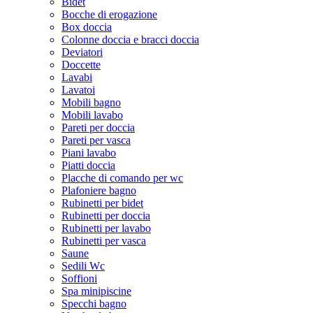
Bidet
Bocche di erogazione
Box doccia
Colonne doccia e bracci doccia
Deviatori
Doccette
Lavabi
Lavatoi
Mobili bagno
Mobili lavabo
Pareti per doccia
Pareti per vasca
Piani lavabo
Piatti doccia
Placche di comando per wc
Plafoniere bagno
Rubinetti per bidet
Rubinetti per doccia
Rubinetti per lavabo
Rubinetti per vasca
Saune
Sedili Wc
Soffioni
Spa minipiscine
Specchi bagno