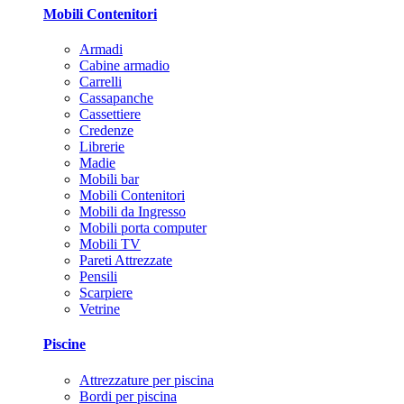
Mobili Contenitori
Armadi
Cabine armadio
Carrelli
Cassapanche
Cassettiere
Credenze
Librerie
Madie
Mobili bar
Mobili Contenitori
Mobili da Ingresso
Mobili porta computer
Mobili TV
Pareti Attrezzate
Pensili
Scarpiere
Vetrine
Piscine
Attrezzature per piscina
Bordi per piscina