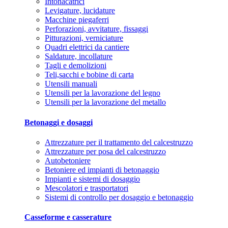
Intonacatrici
Levigature, lucidature
Macchine piegaferri
Perforazioni, avvitature, fissaggi
Pitturazioni, verniciature
Quadri elettrici da cantiere
Saldature, incollature
Tagli e demolizioni
Teli,sacchi e bobine di carta
Utensili manuali
Utensili per la lavorazione del legno
Utensili per la lavorazione del metallo
Betonaggi e dosaggi
Attrezzature per il trattamento del calcestruzzo
Attrezzature per posa del calcestruzzo
Autobetoniere
Betoniere ed impianti di betonaggio
Impianti e sistemi di dosaggio
Mescolatori e trasportatori
Sistemi di controllo per dosaggio e betonaggio
Casseforme e casserature