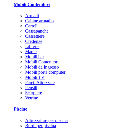
Mobili Contenitori
Armadi
Cabine armadio
Carrelli
Cassapanche
Cassettiere
Credenze
Librerie
Madie
Mobili bar
Mobili Contenitori
Mobili da Ingresso
Mobili porta computer
Mobili TV
Pareti Attrezzate
Pensili
Scarpiere
Vetrine
Piscine
Attrezzature per piscina
Bordi per piscina