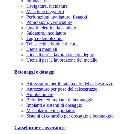
Intonacatrici
Levigature, lucidature
Macchine piegaferri
Perforazioni, avvitature, fissaggi
Pitturazioni, verniciature
Quadri elettrici da cantiere
Saldature, incollature
Tagli e demolizioni
Teli,sacchi e bobine di carta
Utensili manuali
Utensili per la lavorazione del legno
Utensili per la lavorazione del metallo
Betonaggi e dosaggi
Attrezzature per il trattamento del calcestruzzo
Attrezzature per posa del calcestruzzo
Autobetoniere
Betoniere ed impianti di betonaggio
Impianti e sistemi di dosaggio
Mescolatori e trasportatori
Sistemi di controllo per dosaggio e betonaggio
Casseforme e casserature