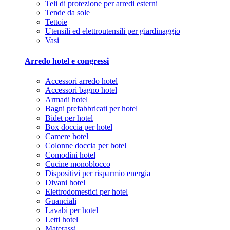
Teli di protezione per arredi esterni
Tende da sole
Tettoie
Utensili ed elettroutensili per giardinaggio
Vasi
Arredo hotel e congressi
Accessori arredo hotel
Accessori bagno hotel
Armadi hotel
Bagni prefabbricati per hotel
Bidet per hotel
Box doccia per hotel
Camere hotel
Colonne doccia per hotel
Comodini hotel
Cucine monoblocco
Dispositivi per risparmio energia
Divani hotel
Elettrodomestici per hotel
Guanciali
Lavabi per hotel
Letti hotel
Materassi