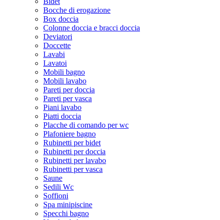
Bidet
Bocche di erogazione
Box doccia
Colonne doccia e bracci doccia
Deviatori
Doccette
Lavabi
Lavatoi
Mobili bagno
Mobili lavabo
Pareti per doccia
Pareti per vasca
Piani lavabo
Piatti doccia
Placche di comando per wc
Plafoniere bagno
Rubinetti per bidet
Rubinetti per doccia
Rubinetti per lavabo
Rubinetti per vasca
Saune
Sedili Wc
Soffioni
Spa minipiscine
Specchi bagno