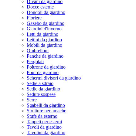
Divani da giardino
Docce esterne
Dondoli da giardino
Fioriere
Gazebo da giardino
Giardini d'inverno
Letti da giardino
Lettini da giardino
Mobili da giardino
Ombrelloni
Panche da giardino
Pergolati
Poltrone da giardino
Pouf da giardino
Schermi divisori da giardino
Sedie a sdraio
Sedie da giardino
Sedute sospese
Serre
Sgabelli da giardino
Strutture per amache
Stufe da esterno
Tappeti per esterni
Tavoli da giardino
Tavolini da giardino