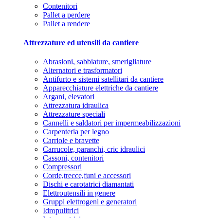
Contenitori
Pallet a perdere
Pallet a rendere
Attrezzature ed utensili da cantiere
Abrasioni, sabbiature, smerigliature
Alternatori e trasformatori
Antifurto e sistemi satellitari da cantiere
Apparecchiature elettriche da cantiere
Argani, elevatori
Attrezzatura idraulica
Attrezzature speciali
Cannelli e saldatori per impermeabilizzazioni
Carpenteria per legno
Carriole e bravette
Carrucole, paranchi, cric idraulici
Cassoni, contenitori
Compressori
Corde,trecce,funi e accessori
Dischi e carotatrici diamantati
Elettroutensili in genere
Gruppi elettrogeni e generatori
Idropulitrici