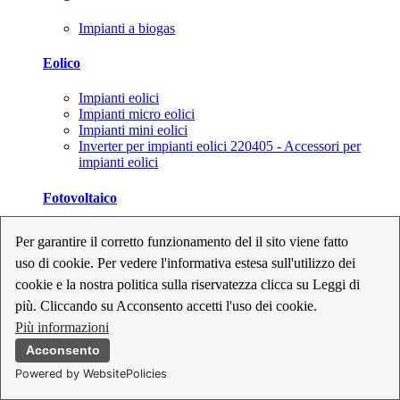
Impianti a biogas
Eolico
Impianti eolici
Impianti micro eolici
Impianti mini eolici
Inverter per impianti eolici 220405 - Accessori per
impianti eolici
Fotovoltaico
Cavi, connettori e sezionatori per impianti fotovoltaici
Per garantire il corretto funzionamento del il sito viene fatto
Inverter per impianti fotovoltaici
uso di cookie. Per vedere l'informativa estesa sull'utilizzo dei
Kit per impianti fotovoltaici
Moduli fotovoltaici
cookie e la nostra politica sulla riservatezza clicca su Leggi di
Sistemi di monitoraggio per impianti fotovoltaici
più. Cliccando su Acconsento accetti l'uso dei cookie.
Strumenti di collaudo e configurazione per impianti
Più informazioni
fotovoltaici
Supporti per impianti fotovoltaici
Acconsento
Powered by WebsitePolicies
Geotermia