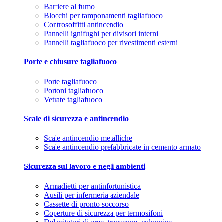
Barriere al fumo
Blocchi per tamponamenti tagliafuoco
Controsoffitti antincendio
Pannelli ignifughi per divisori interni
Pannelli tagliafuoco per rivestimenti esterni
Porte e chiusure tagliafuoco
Porte tagliafuoco
Portoni tagliafuoco
Vetrate tagliafuoco
Scale di sicurezza e antincendio
Scale antincendio metalliche
Scale antincendio prefabbricate in cemento armato
Sicurezza sul lavoro e negli ambienti
Armadietti per antinfortunistica
Ausili per infermeria aziendale
Cassette di pronto soccorso
Coperture di sicurezza per termosifoni
Delimitatori di aree, transenne, colonnine