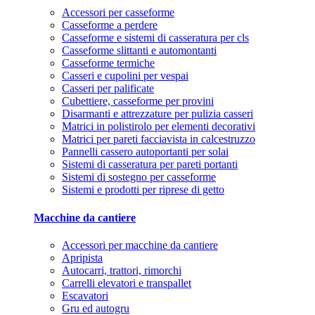
Accessori per casseforme
Casseforme a perdere
Casseforme e sistemi di casseratura per cls
Casseforme slittanti e automontanti
Casseforme termiche
Casseri e cupolini per vespai
Casseri per palificate
Cubettiere, casseforme per provini
Disarmanti e attrezzature per pulizia casseri
Matrici in polistirolo per elementi decorativi
Matrici per pareti facciavista in calcestruzzo
Pannelli cassero autoportanti per solai
Sistemi di casseratura per pareti portanti
Sistemi di sostegno per casseforme
Sistemi e prodotti per riprese di getto
Macchine da cantiere
Accessori per macchine da cantiere
Apripista
Autocarri, trattori, rimorchi
Carrelli elevatori e transpallet
Escavatori
Gru ed autogru