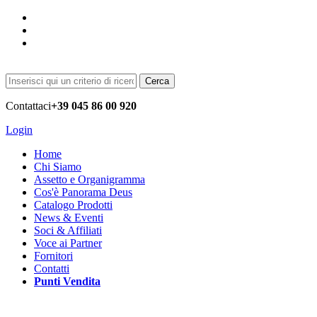
Cerca
Contattaci
+39 045 86 00 920
Login
Home
Chi Siamo
Assetto e Organigramma
Cos'è Panorama Deus
Catalogo Prodotti
News & Eventi
Soci & Affiliati
Voce ai Partner
Fornitori
Contatti
Punti Vendita