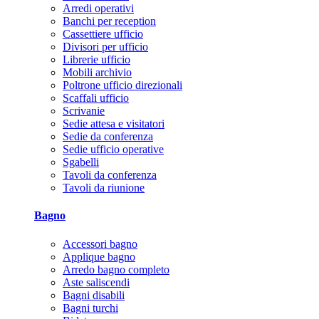
Arredi operativi
Banchi per reception
Cassettiere ufficio
Divisori per ufficio
Librerie ufficio
Mobili archivio
Poltrone ufficio direzionali
Scaffali ufficio
Scrivanie
Sedie attesa e visitatori
Sedie da conferenza
Sedie ufficio operative
Sgabelli
Tavoli da conferenza
Tavoli da riunione
Bagno
Accessori bagno
Applique bagno
Arredo bagno completo
Aste saliscendi
Bagni disabili
Bagni turchi