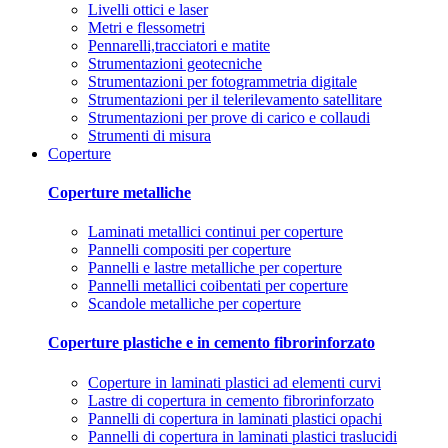
Livelli ottici e laser
Metri e flessometri
Pennarelli,tracciatori e matite
Strumentazioni geotecniche
Strumentazioni per fotogrammetria digitale
Strumentazioni per il telerilevamento satellitare
Strumentazioni per prove di carico e collaudi
Strumenti di misura
Coperture
Coperture metalliche
Laminati metallici continui per coperture
Pannelli compositi per coperture
Pannelli e lastre metalliche per coperture
Pannelli metallici coibentati per coperture
Scandole metalliche per coperture
Coperture plastiche e in cemento fibrorinforzato
Coperture in laminati plastici ad elementi curvi
Lastre di copertura in cemento fibrorinforzato
Pannelli di copertura in laminati plastici opachi
Pannelli di copertura in laminati plastici traslucidi