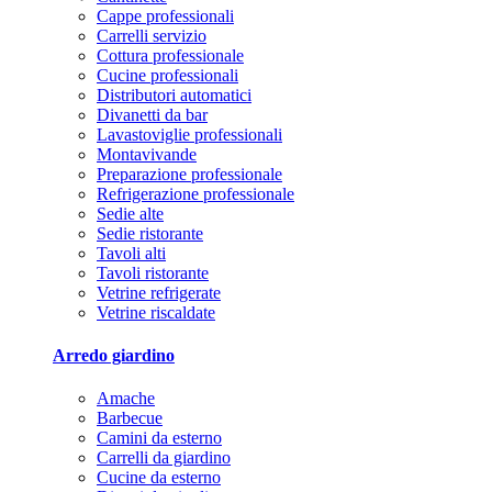
Cappe professionali
Carrelli servizio
Cottura professionale
Cucine professionali
Distributori automatici
Divanetti da bar
Lavastoviglie professionali
Montavivande
Preparazione professionale
Refrigerazione professionale
Sedie alte
Sedie ristorante
Tavoli alti
Tavoli ristorante
Vetrine refrigerate
Vetrine riscaldate
Arredo giardino
Amache
Barbecue
Camini da esterno
Carrelli da giardino
Cucine da esterno