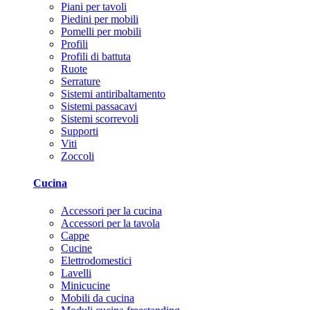
Piani per tavoli
Piedini per mobili
Pomelli per mobili
Profili
Profili di battuta
Ruote
Serrature
Sistemi antiribaltamento
Sistemi passacavi
Sistemi scorrevoli
Supporti
Viti
Zoccoli
Cucina
Accessori per la cucina
Accessori per la tavola
Cappe
Cucine
Elettrodomestici
Lavelli
Minicucine
Mobili da cucina