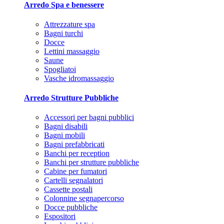
Arredo Spa e benessere
Attrezzature spa
Bagni turchi
Docce
Lettini massaggio
Saune
Spogliatoi
Vasche idromassaggio
Arredo Strutture Pubbliche
Accessori per bagni pubblici
Bagni disabili
Bagni mobili
Bagni prefabbricati
Banchi per reception
Banchi per strutture pubbliche
Cabine per fumatori
Cartelli segnalatori
Cassette postali
Colonnine segnapercorso
Docce pubbliche
Espositori