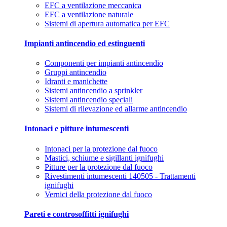
EFC a ventilazione meccanica
EFC a ventilazione naturale
Sistemi di apertura automatica per EFC
Impianti antincendio ed estinguenti
Componenti per impianti antincendio
Gruppi antincendio
Idranti e manichette
Sistemi antincendio a sprinkler
Sistemi antincendio speciali
Sistemi di rilevazione ed allarme antincendio
Intonaci e pitture intumescenti
Intonaci per la protezione dal fuoco
Mastici, schiume e sigillanti ignifughi
Pitture per la protezione dal fuoco
Rivestimenti intumescenti 140505 - Trattamenti
ignifughi
Vernici della protezione dal fuoco
Pareti e controsoffitti ignifughi