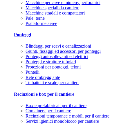
Macchine per cave e miniere, perforatrici
Macchine speciali da cantiere
Macchine stradali e compattatori
Pale, terne
Piattaforme aeree
Ponteggi
Blindaggi per scavi e canalizzazioni
Giunti, fissaggi ed accessori per ponteggi
Ponteggi autosollevanti ed elettrici
Ponteggi e strutture tubolari
Protezioni per ponteggi, teloni
Puntelli
Rete ombreggiante
Trabattelli e scale per cantieri
Recinzioni e box per il cantiere
Box e prefabbricati per il cantiere
Containers per il cantiere
Recinzioni temporanee e mobili per il cantiere
Servizi igienici monoblocco per cantiere