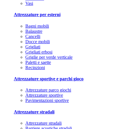
Vasi
Attrezzature per esterni
Bagni mobili
Balaustre
Cancelli
Docce mobili
Grigliati
Grigliati erbosi
Griglie per verde verticale
Paletti e saette
Recinzioni
Attrezzature sportive e parchi gioco
Attrezzature parco giochi
Attrezzature sportive
Pavimentazioni sportive
Attrezzature stradali
Attrezzature stradali
Barriere acustiche stradali