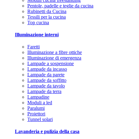
Moduli cucina freestanding
Pentole, padelle e teglie da cucina
Rubinetti da Cucina
Tessili per la cucina
Top cucina
Illuminazione interni
Faretti
Illuminazione a fibre ottiche
Illuminazione di emergenza
Lampade a sospensione
Lampade da incasso
Lampade da parete
Lampade da soffitto
Lampade da tavolo
Lampade da terra
Lampadine
Moduli a led
Paralumi
Proiettori
Tunnel solari
Lavanderia e pulizia della casa