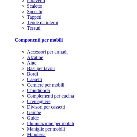
Paraventi
Scalette
Specchi
Tappeti
Tende da interni
Tessuti
Componenti per mobili
Accessori per armadi
Alzatine
Ante
Basi per tavoli
Bordi
Cassetti
Cerniere per mobili
Chiudiporta
Complementi per cucina
Cremagliere
Divisori per cassetti
Gambe
Guide
Illuminazione per mobili
Maniglie per mobili
Minuteria