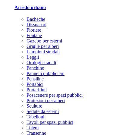
Arredo urbano
Bacheche
Dissuasori
Fioriere
Fontane
Gazebo per esterni
Griglie per alberi
Lampioni stradali
Leggii
Orologi stradali
Panchine
Pannelli pubblicitari
Pensiline
Portabici
Portarifiuti
Posacenere per spazi pubblici
Protezioni per alberi
Sculture
Sedute da esterni
Tabelloni
Tavoli per spazi pubblici
Totem
Transenne