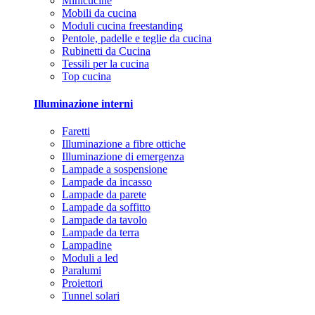
Minicucine
Mobili da cucina
Moduli cucina freestanding
Pentole, padelle e teglie da cucina
Rubinetti da Cucina
Tessili per la cucina
Top cucina
Illuminazione interni
Faretti
Illuminazione a fibre ottiche
Illuminazione di emergenza
Lampade a sospensione
Lampade da incasso
Lampade da parete
Lampade da soffitto
Lampade da tavolo
Lampade da terra
Lampadine
Moduli a led
Paralumi
Proiettori
Tunnel solari