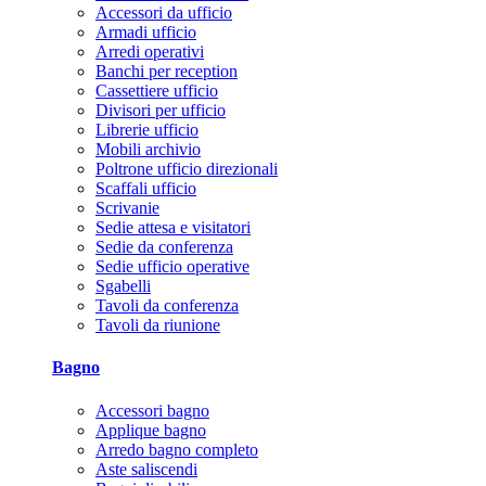
Accessori da ufficio
Armadi ufficio
Arredi operativi
Banchi per reception
Cassettiere ufficio
Divisori per ufficio
Librerie ufficio
Mobili archivio
Poltrone ufficio direzionali
Scaffali ufficio
Scrivanie
Sedie attesa e visitatori
Sedie da conferenza
Sedie ufficio operative
Sgabelli
Tavoli da conferenza
Tavoli da riunione
Bagno
Accessori bagno
Applique bagno
Arredo bagno completo
Aste saliscendi