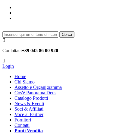
Cerca
Contattaci
+39 045 86 00 920
Login
Home
Chi Siamo
Assetto e Organigramma
Cos'è Panorama Deus
Catalogo Prodotti
News & Eventi
Soci & Affiliati
Voce ai Partner
Fornitori
Contatti
Punti Vendita