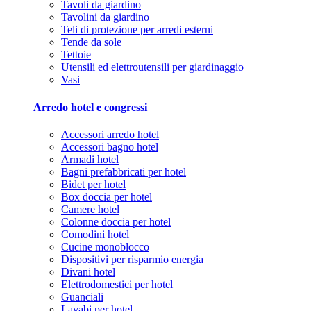
Tavoli da giardino
Tavolini da giardino
Teli di protezione per arredi esterni
Tende da sole
Tettoie
Utensili ed elettroutensili per giardinaggio
Vasi
Arredo hotel e congressi
Accessori arredo hotel
Accessori bagno hotel
Armadi hotel
Bagni prefabbricati per hotel
Bidet per hotel
Box doccia per hotel
Camere hotel
Colonne doccia per hotel
Comodini hotel
Cucine monoblocco
Dispositivi per risparmio energia
Divani hotel
Elettrodomestici per hotel
Guanciali
Lavabi per hotel