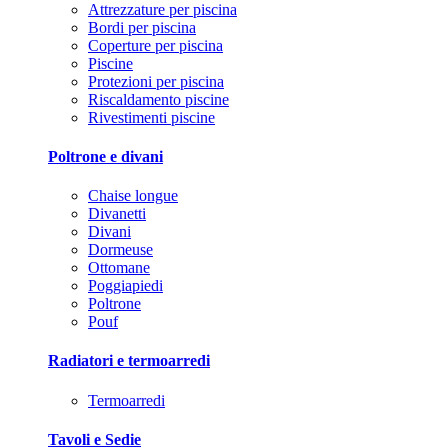
Attrezzature per piscina
Bordi per piscina
Coperture per piscina
Piscine
Protezioni per piscina
Riscaldamento piscine
Rivestimenti piscine
Poltrone e divani
Chaise longue
Divanetti
Divani
Dormeuse
Ottomane
Poggiapiedi
Poltrone
Pouf
Radiatori e termoarredi
Termoarredi
Tavoli e Sedie