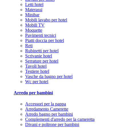
Letti hotel
Materassi
Minibar
Mobili lavabo per hotel
Mobili TV
Moquette
Pavimenti tecnici
Piatti doccia per hotel
Reti
Rubinetti per hotel
Scrivanie hotel
Serrature per hotel
Tavoli hotel
Testiere hotel
Vasche da bagno per hotel
Wc per hotel
Arredo per bambini
Accessori per la pappa
Arredamento Camerette
Arredo bagno per bambini
Complementi d'arredo per la cameretta
Divani e poltrone per bambini