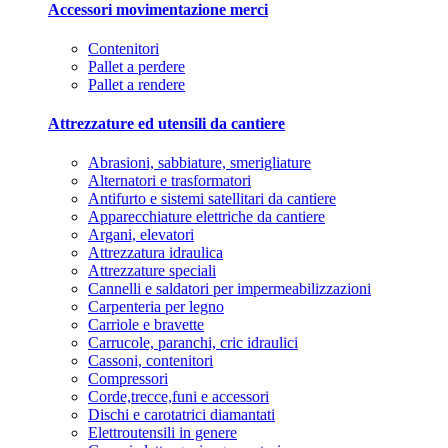
Accessori movimentazione merci
Contenitori
Pallet a perdere
Pallet a rendere
Attrezzature ed utensili da cantiere
Abrasioni, sabbiature, smerigliature
Alternatori e trasformatori
Antifurto e sistemi satellitari da cantiere
Apparecchiature elettriche da cantiere
Argani, elevatori
Attrezzatura idraulica
Attrezzature speciali
Cannelli e saldatori per impermeabilizzazioni
Carpenteria per legno
Carriole e bravette
Carrucole, paranchi, cric idraulici
Cassoni, contenitori
Compressori
Corde,trecce,funi e accessori
Dischi e carotatrici diamantati
Elettroutensili in genere