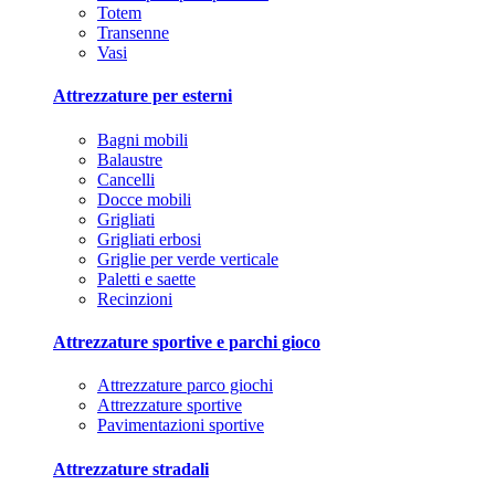
Totem
Transenne
Vasi
Attrezzature per esterni
Bagni mobili
Balaustre
Cancelli
Docce mobili
Grigliati
Grigliati erbosi
Griglie per verde verticale
Paletti e saette
Recinzioni
Attrezzature sportive e parchi gioco
Attrezzature parco giochi
Attrezzature sportive
Pavimentazioni sportive
Attrezzature stradali