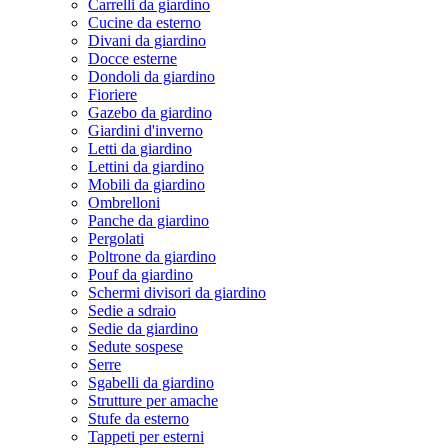
Carrelli da giardino
Cucine da esterno
Divani da giardino
Docce esterne
Dondoli da giardino
Fioriere
Gazebo da giardino
Giardini d'inverno
Letti da giardino
Lettini da giardino
Mobili da giardino
Ombrelloni
Panche da giardino
Pergolati
Poltrone da giardino
Pouf da giardino
Schermi divisori da giardino
Sedie a sdraio
Sedie da giardino
Sedute sospese
Serre
Sgabelli da giardino
Strutture per amache
Stufe da esterno
Tappeti per esterni