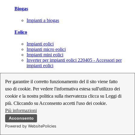
Biogas
Impianti a biogas
Eolico
Impianti eolici
Impianti micro eolici
Impianti mini eolici
Inverter per impianti eolici 220405 - Accessori per
impianti eolici
Fotovoltaico
Per garantire il corretto funzionamento del il sito viene fatto
uso di cookie. Per vedere l'informativa estesa sull'utilizzo dei
Cavi, connettori e sezionatori per impianti fotovoltaici
Inverter per impianti fotovoltaici
cookie e la nostra politica sulla riservatezza clicca su Leggi di
Kit per impianti fotovoltaici
più. Cliccando su Acconsento accetti l'uso dei cookie.
Moduli fotovoltaici
Più informazioni
Sistemi di monitoraggio per impianti fotovoltaici
Strumenti di collaudo e configurazione per impianti
Acconsento
fotovoltaici
Powered by WebsitePolicies
Supporti per impianti fotovoltaici