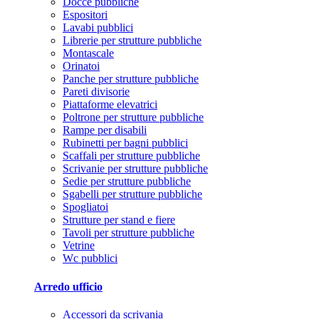
Docce pubbliche
Espositori
Lavabi pubblici
Librerie per strutture pubbliche
Montascale
Orinatoi
Panche per strutture pubbliche
Pareti divisorie
Piattaforme elevatrici
Poltrone per strutture pubbliche
Rampe per disabili
Rubinetti per bagni pubblici
Scaffali per strutture pubbliche
Scrivanie per strutture pubbliche
Sedie per strutture pubbliche
Sgabelli per strutture pubbliche
Spogliatoi
Strutture per stand e fiere
Tavoli per strutture pubbliche
Vetrine
Wc pubblici
Arredo ufficio
Accessori da scrivania