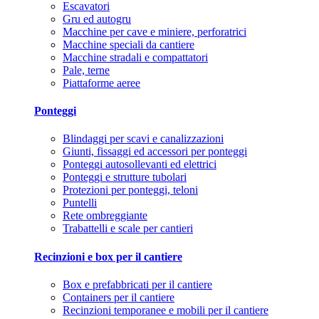
Escavatori
Gru ed autogru
Macchine per cave e miniere, perforatrici
Macchine speciali da cantiere
Macchine stradali e compattatori
Pale, terne
Piattaforme aeree
Ponteggi
Blindaggi per scavi e canalizzazioni
Giunti, fissaggi ed accessori per ponteggi
Ponteggi autosollevanti ed elettrici
Ponteggi e strutture tubolari
Protezioni per ponteggi, teloni
Puntelli
Rete ombreggiante
Trabattelli e scale per cantieri
Recinzioni e box per il cantiere
Box e prefabbricati per il cantiere
Containers per il cantiere
Recinzioni temporanee e mobili per il cantiere