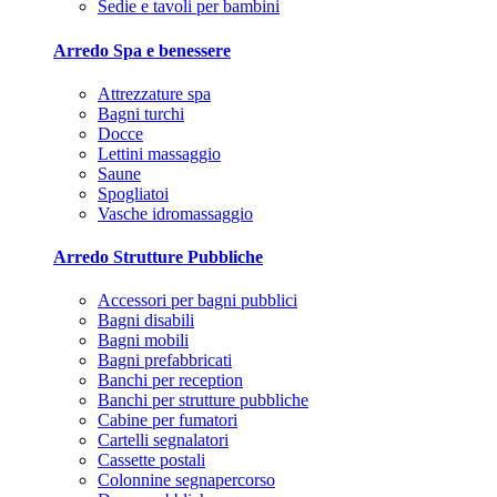
Sedie e tavoli per bambini
Arredo Spa e benessere
Attrezzature spa
Bagni turchi
Docce
Lettini massaggio
Saune
Spogliatoi
Vasche idromassaggio
Arredo Strutture Pubbliche
Accessori per bagni pubblici
Bagni disabili
Bagni mobili
Bagni prefabbricati
Banchi per reception
Banchi per strutture pubbliche
Cabine per fumatori
Cartelli segnalatori
Cassette postali
Colonnine segnapercorso