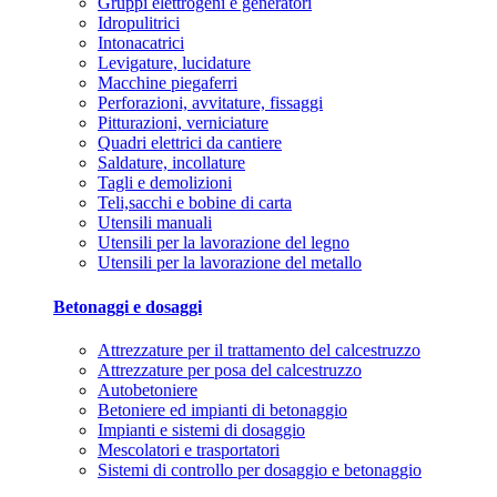
Gruppi elettrogeni e generatori
Idropulitrici
Intonacatrici
Levigature, lucidature
Macchine piegaferri
Perforazioni, avvitature, fissaggi
Pitturazioni, verniciature
Quadri elettrici da cantiere
Saldature, incollature
Tagli e demolizioni
Teli,sacchi e bobine di carta
Utensili manuali
Utensili per la lavorazione del legno
Utensili per la lavorazione del metallo
Betonaggi e dosaggi
Attrezzature per il trattamento del calcestruzzo
Attrezzature per posa del calcestruzzo
Autobetoniere
Betoniere ed impianti di betonaggio
Impianti e sistemi di dosaggio
Mescolatori e trasportatori
Sistemi di controllo per dosaggio e betonaggio