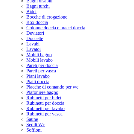
Bagni disabili
Bagni turchi
Bidet
Bocche di erogazione
Box doccia
Colonne doccia e bracci doccia
Deviatori
Doccette
Lavabi
Lavatoi
Mobili bagno
Mobili lavabo
Pareti per doccia
Pareti per vasca
Piani lavabo
Piatti doccia
Placche di comando per wc
Plafoniere bagno
Rubinetti per bidet
Rubinetti per doccia
Rubinetti per lavabo
Rubinetti per vasca
Saune
Sedili Wc
Soffioni