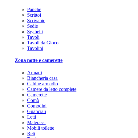
Panche
Scrittoi
Scrivanie
Sedie
Sgabelli
Tavoli
Tavoli da Gioco
Tavolini
Zona notte e camerette
Armadi
Biancheria casa
Cabine armadio
Camere da letto complete
Camerette
Comò
Comodini
Guanciali
Letti
Materassi
Mobili toilette
Reti