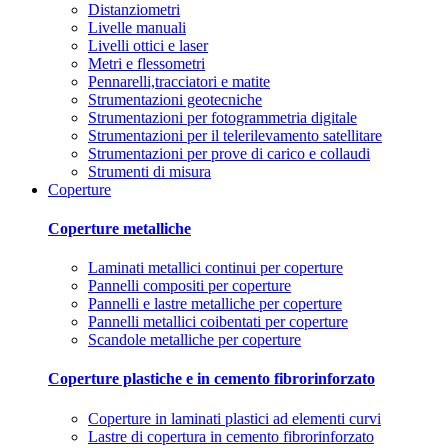
Distanziometri
Livelle manuali
Livelli ottici e laser
Metri e flessometri
Pennarelli,tracciatori e matite
Strumentazioni geotecniche
Strumentazioni per fotogrammetria digitale
Strumentazioni per il telerilevamento satellitare
Strumentazioni per prove di carico e collaudi
Strumenti di misura
Coperture
Coperture metalliche
Laminati metallici continui per coperture
Pannelli compositi per coperture
Pannelli e lastre metalliche per coperture
Pannelli metallici coibentati per coperture
Scandole metalliche per coperture
Coperture plastiche e in cemento fibrorinforzato
Coperture in laminati plastici ad elementi curvi
Lastre di copertura in cemento fibrorinforzato