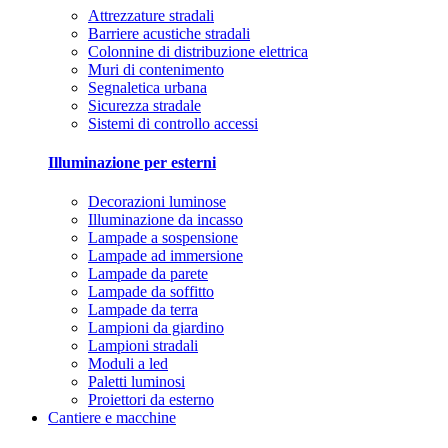
Attrezzature stradali
Barriere acustiche stradali
Colonnine di distribuzione elettrica
Muri di contenimento
Segnaletica urbana
Sicurezza stradale
Sistemi di controllo accessi
Illuminazione per esterni
Decorazioni luminose
Illuminazione da incasso
Lampade a sospensione
Lampade ad immersione
Lampade da parete
Lampade da soffitto
Lampade da terra
Lampioni da giardino
Lampioni stradali
Moduli a led
Paletti luminosi
Proiettori da esterno
Cantiere e macchine