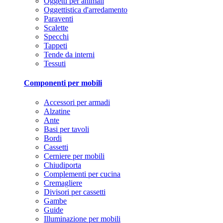
Oggetti per animali
Oggettistica d'arredamento
Paraventi
Scalette
Specchi
Tappeti
Tende da interni
Tessuti
Componenti per mobili
Accessori per armadi
Alzatine
Ante
Basi per tavoli
Bordi
Cassetti
Cerniere per mobili
Chiudiporta
Complementi per cucina
Cremagliere
Divisori per cassetti
Gambe
Guide
Illuminazione per mobili