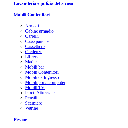
Lavanderia e pulizia della casa
Mobili Contenitori
Armadi
Cabine armadio
Carrelli
Cassapanche
Cassettiere
Credenze
Librerie
Madie
Mobili bar
Mobili Contenitori
Mobili da Ingresso
Mobili porta computer
Mobili TV
Pareti Attrezzate
Pensili
Scarpiere
Vetrine
Piscine