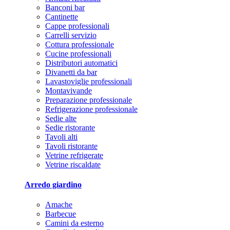
Banconi bar
Cantinette
Cappe professionali
Carrelli servizio
Cottura professionale
Cucine professionali
Distributori automatici
Divanetti da bar
Lavastoviglie professionali
Montavivande
Preparazione professionale
Refrigerazione professionale
Sedie alte
Sedie ristorante
Tavoli alti
Tavoli ristorante
Vetrine refrigerate
Vetrine riscaldate
Arredo giardino
Amache
Barbecue
Camini da esterno