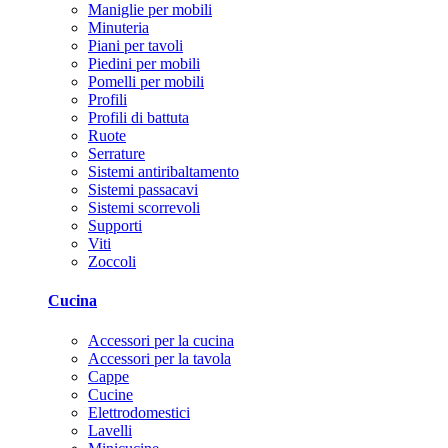
Maniglie per mobili
Minuteria
Piani per tavoli
Piedini per mobili
Pomelli per mobili
Profili
Profili di battuta
Ruote
Serrature
Sistemi antiribaltamento
Sistemi passacavi
Sistemi scorrevoli
Supporti
Viti
Zoccoli
Cucina
Accessori per la cucina
Accessori per la tavola
Cappe
Cucine
Elettrodomestici
Lavelli