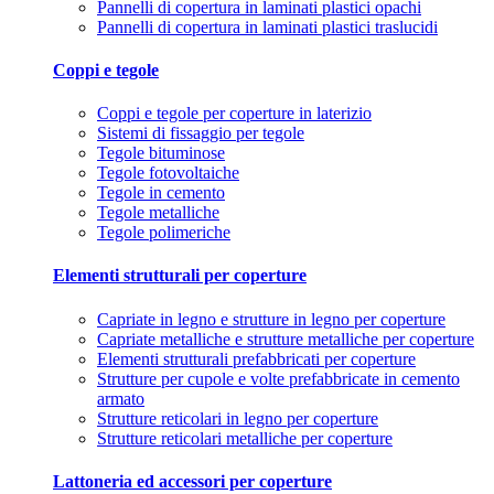
Pannelli di copertura in laminati plastici opachi
Pannelli di copertura in laminati plastici traslucidi
Coppi e tegole
Coppi e tegole per coperture in laterizio
Sistemi di fissaggio per tegole
Tegole bituminose
Tegole fotovoltaiche
Tegole in cemento
Tegole metalliche
Tegole polimeriche
Elementi strutturali per coperture
Capriate in legno e strutture in legno per coperture
Capriate metalliche e strutture metalliche per coperture
Elementi strutturali prefabbricati per coperture
Strutture per cupole e volte prefabbricate in cemento
armato
Strutture reticolari in legno per coperture
Strutture reticolari metalliche per coperture
Lattoneria ed accessori per coperture