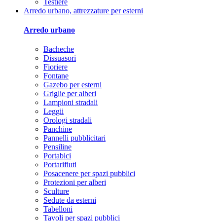
Testiere
Arredo urbano, attrezzature per esterni
Arredo urbano
Bacheche
Dissuasori
Fioriere
Fontane
Gazebo per esterni
Griglie per alberi
Lampioni stradali
Leggii
Orologi stradali
Panchine
Pannelli pubblicitari
Pensiline
Portabici
Portarifiuti
Posacenere per spazi pubblici
Protezioni per alberi
Sculture
Sedute da esterni
Tabelloni
Tavoli per spazi pubblici