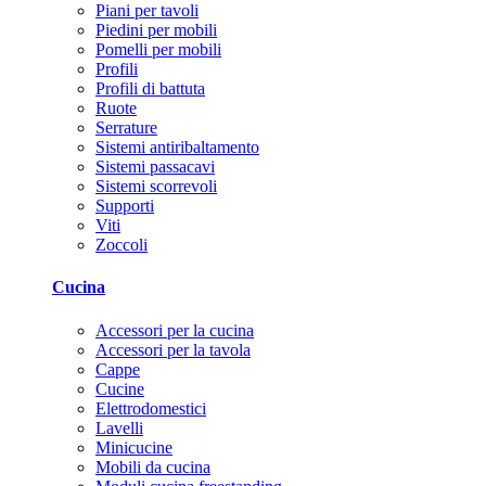
Piani per tavoli
Piedini per mobili
Pomelli per mobili
Profili
Profili di battuta
Ruote
Serrature
Sistemi antiribaltamento
Sistemi passacavi
Sistemi scorrevoli
Supporti
Viti
Zoccoli
Cucina
Accessori per la cucina
Accessori per la tavola
Cappe
Cucine
Elettrodomestici
Lavelli
Minicucine
Mobili da cucina