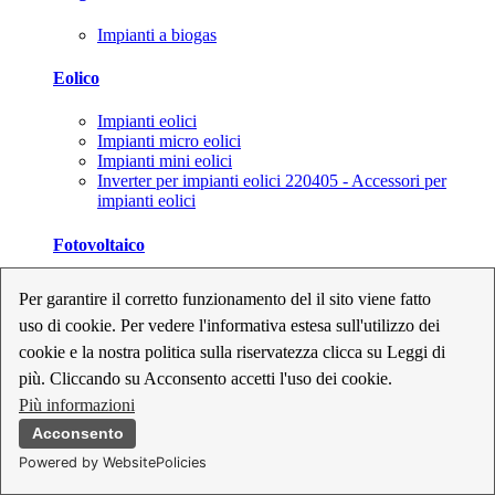
Impianti a biogas
Eolico
Impianti eolici
Impianti micro eolici
Impianti mini eolici
Inverter per impianti eolici 220405 - Accessori per
impianti eolici
Fotovoltaico
Cavi, connettori e sezionatori per impianti fotovoltaici
Per garantire il corretto funzionamento del il sito viene fatto
Inverter per impianti fotovoltaici
uso di cookie. Per vedere l'informativa estesa sull'utilizzo dei
Kit per impianti fotovoltaici
Moduli fotovoltaici
cookie e la nostra politica sulla riservatezza clicca su Leggi di
Sistemi di monitoraggio per impianti fotovoltaici
più. Cliccando su Acconsento accetti l'uso dei cookie.
Strumenti di collaudo e configurazione per impianti
Più informazioni
fotovoltaici
Supporti per impianti fotovoltaici
Acconsento
Powered by WebsitePolicies
Geotermia