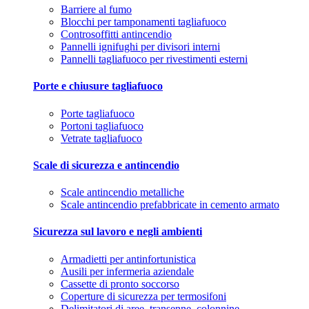
Barriere al fumo
Blocchi per tamponamenti tagliafuoco
Controsoffitti antincendio
Pannelli ignifughi per divisori interni
Pannelli tagliafuoco per rivestimenti esterni
Porte e chiusure tagliafuoco
Porte tagliafuoco
Portoni tagliafuoco
Vetrate tagliafuoco
Scale di sicurezza e antincendio
Scale antincendio metalliche
Scale antincendio prefabbricate in cemento armato
Sicurezza sul lavoro e negli ambienti
Armadietti per antinfortunistica
Ausili per infermeria aziendale
Cassette di pronto soccorso
Coperture di sicurezza per termosifoni
Delimitatori di aree, transenne, colonnine