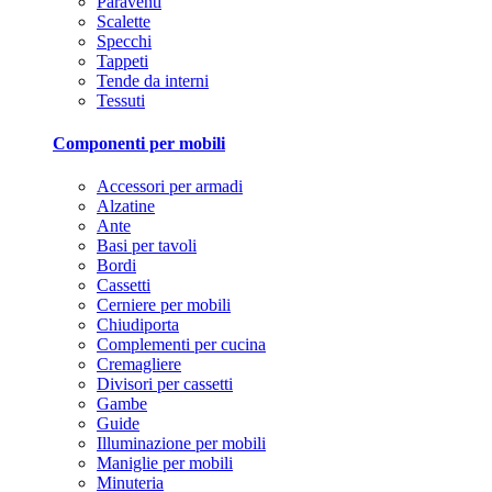
Paraventi
Scalette
Specchi
Tappeti
Tende da interni
Tessuti
Componenti per mobili
Accessori per armadi
Alzatine
Ante
Basi per tavoli
Bordi
Cassetti
Cerniere per mobili
Chiudiporta
Complementi per cucina
Cremagliere
Divisori per cassetti
Gambe
Guide
Illuminazione per mobili
Maniglie per mobili
Minuteria