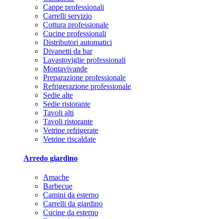
Cappe professionali
Carrelli servizio
Cottura professionale
Cucine professionali
Distributori automatici
Divanetti da bar
Lavastoviglie professionali
Montavivande
Preparazione professionale
Refrigerazione professionale
Sedie alte
Sedie ristorante
Tavoli alti
Tavoli ristorante
Vetrine refrigerate
Vetrine riscaldate
Arredo giardino
Amache
Barbecue
Camini da esterno
Carrelli da giardino
Cucine da esterno