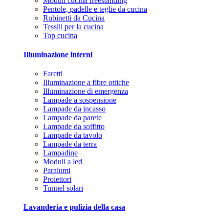
Moduli cucina freestanding
Pentole, padelle e teglie da cucina
Rubinetti da Cucina
Tessili per la cucina
Top cucina
Illuminazione interni
Faretti
Illuminazione a fibre ottiche
Illuminazione di emergenza
Lampade a sospensione
Lampade da incasso
Lampade da parete
Lampade da soffitto
Lampade da tavolo
Lampade da terra
Lampadine
Moduli a led
Paralumi
Proiettori
Tunnel solari
Lavanderia e pulizia della casa