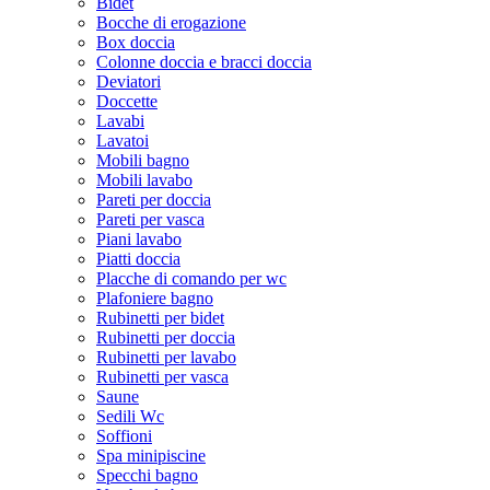
Bidet
Bocche di erogazione
Box doccia
Colonne doccia e bracci doccia
Deviatori
Doccette
Lavabi
Lavatoi
Mobili bagno
Mobili lavabo
Pareti per doccia
Pareti per vasca
Piani lavabo
Piatti doccia
Placche di comando per wc
Plafoniere bagno
Rubinetti per bidet
Rubinetti per doccia
Rubinetti per lavabo
Rubinetti per vasca
Saune
Sedili Wc
Soffioni
Spa minipiscine
Specchi bagno