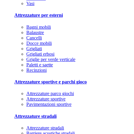
Vasi
Attrezzature per esterni
Bagni mobili
Balaustre
Cancelli
Docce mobili
Grigliati
Grigliati erbosi
Griglie per verde verticale
Paletti e saette
Recinzioni
Attrezzature sportive e parchi gioco
Attrezzature parco giochi
Attrezzature sportive
Pavimentazioni sportive
Attrezzature stradali
Attrezzature stradali
Barriere acustiche stradali