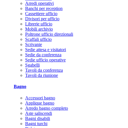
Arredi operativi
Banchi per reception
Cassettiere ufficio
Divisori per ufficio
Librerie ufficio
Mobili archivio
Poltrone ufficio direzionali
Scaffali ufficio
Scrivanie
Sedie attesa e visitatori
Sedie da conferenza
Sedie ufficio operative
Sgabelli
Tavoli da conferenza
Tavoli da riunione
Bagno
Accessori bagno
Applique bagno
Arredo bagno completo
Aste saliscendi
Bagni disabili
Bagni turchi