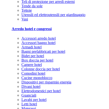
Teli di protezione per arredi esterni
Tende da sole
Tettoie
Utensili ed elettroutensili per giardinaggio
Vasi
Arredo hotel e congressi
Accessori arredo hotel
Accessori bagno hotel
Armadi hotel
Bagni prefabbricati per hotel
Bidet per hotel
Box doccia per hotel
Camere hotel
Colonne doccia per hotel
Comodini hotel
Cucine monoblocco
Dispositivi per risparmio energia
Divani hotel
Elettrodomestici per hotel
Guanciali
Lavabi per hotel
Letti hotel
Materassi