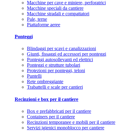
Macchine per cave e miniere, perforatrici
Macchine speciali da cantiere
Macchine stradali e compattatori
Pale, terne
Piattaforme aeree
Ponteggi
Blindaggi per scavi e canalizzazioni
Giunti, fissaggi ed accessori per ponteggi
Ponteggi autosollevanti ed elettrici
Ponteggi e strutture tubolari
Protezioni per ponteggi, teloni
Puntelli
Rete ombreggiante
Trabattelli e scale per cantieri
Recinzioni e box per il cantiere
Box e prefabbricati per il cantiere
Containers per il cantiere
Recinzioni temporanee e mobili per il cantiere
Servizi igienici monoblocco per cantiere