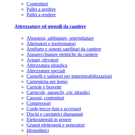
Contenitori
Pallet a perdere
Pallet a rendere
Attrezzature ed utensili da cantiere
Abrasioni, sabbiature, smerigliature
Alternatori e trasformatori
Antifurto e sistemi satellitari da cantiere
Apparecchiature elettriche da cantiere
Argani, elevatori
Attrezzatura idraulica
Attrezzature speciali
Cannelli e saldatori per impermeabilizzazioni
Carpenteria per legno
Carriole e bravette
Carrucole, paranchi, cric idraulici
Cassoni, contenitori
Compressori
Corde,trecce,funi e accessori
Dischi e carotatrici diamantati
Elettroutensili in genere
Gruppi elettrogeni e generatori
Idropulitrici