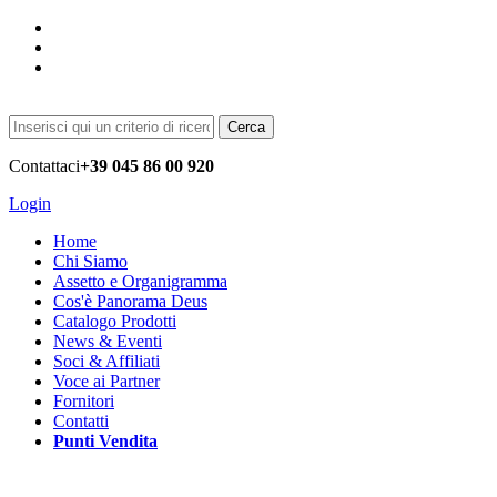
Cerca
Contattaci
+39 045 86 00 920
Login
Home
Chi Siamo
Assetto e Organigramma
Cos'è Panorama Deus
Catalogo Prodotti
News & Eventi
Soci & Affiliati
Voce ai Partner
Fornitori
Contatti
Punti Vendita