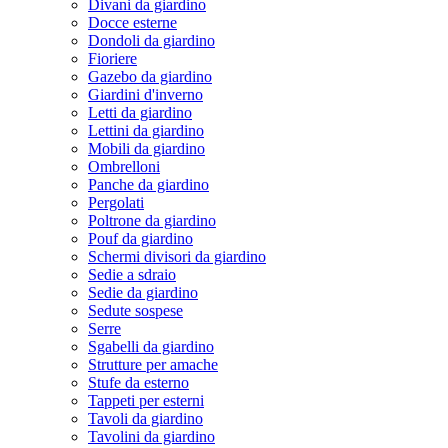
Divani da giardino
Docce esterne
Dondoli da giardino
Fioriere
Gazebo da giardino
Giardini d'inverno
Letti da giardino
Lettini da giardino
Mobili da giardino
Ombrelloni
Panche da giardino
Pergolati
Poltrone da giardino
Pouf da giardino
Schermi divisori da giardino
Sedie a sdraio
Sedie da giardino
Sedute sospese
Serre
Sgabelli da giardino
Strutture per amache
Stufe da esterno
Tappeti per esterni
Tavoli da giardino
Tavolini da giardino