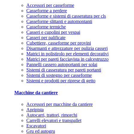
Accessori per casseforme
Casseforme a perdere
Casseforme e sistemi di casseratura per cls
Casseforme slittanti e automontanti
Casseforme termiche
Casseri e cupolini per vespai
Casseri per palificate
Cubettiere, casseforme per provini
Disarmanti e attrezzature per pulizia casseri
Matrici in polistirolo per elementi decorativi
Matrici per pareti facciavista in calcestruzzo
Pannelli cassero autoportanti per solai
Sistemi di casseratura per pareti portanti
Sistemi di sostegno per casseforme
Sistemi e prodotti per riprese di getto
Macchine da cantiere
Accessori per macchine da cantiere
Apripista
Autocarri, trattori, rimorchi
Carrelli elevatori e transpallet
Escavatori
Gru ed autogru