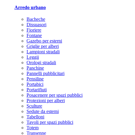
Arredo urbano
Bacheche
Dissuasori
Fioriere
Fontane
Gazebo per esterni
Griglie per alberi
Lampioni stradali
Leggii
Orologi stradali
Panchine
Pannelli pubblicitari
Pensiline
Portabici
Portarifiuti
Posacenere per spazi pubblici
Protezioni per alberi
Sculture
Sedute da esterni
Tabelloni
Tavoli per spazi pubblici
Totem
Transenne