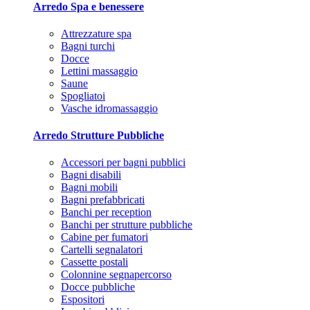
Arredo Spa e benessere
Attrezzature spa
Bagni turchi
Docce
Lettini massaggio
Saune
Spogliatoi
Vasche idromassaggio
Arredo Strutture Pubbliche
Accessori per bagni pubblici
Bagni disabili
Bagni mobili
Bagni prefabbricati
Banchi per reception
Banchi per strutture pubbliche
Cabine per fumatori
Cartelli segnalatori
Cassette postali
Colonnine segnapercorso
Docce pubbliche
Espositori