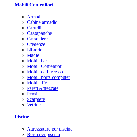
Mobili Contenitori
Armadi
Cabine armadio
Carrelli
Cassapanche
Cassettiere
Credenze
Librerie
Madie
Mobili bar
Mobili Contenitori
Mobili da Ingresso
Mobili porta computer
Mobili TV
Pareti Attrezzate
Pensili
Scarpiere
Vetrine
Piscine
Attrezzature per piscina
Bordi per piscina