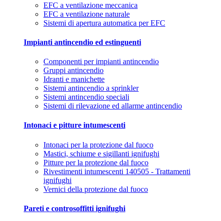
EFC a ventilazione meccanica
EFC a ventilazione naturale
Sistemi di apertura automatica per EFC
Impianti antincendio ed estinguenti
Componenti per impianti antincendio
Gruppi antincendio
Idranti e manichette
Sistemi antincendio a sprinkler
Sistemi antincendio speciali
Sistemi di rilevazione ed allarme antincendio
Intonaci e pitture intumescenti
Intonaci per la protezione dal fuoco
Mastici, schiume e sigillanti ignifughi
Pitture per la protezione dal fuoco
Rivestimenti intumescenti 140505 - Trattamenti
ignifughi
Vernici della protezione dal fuoco
Pareti e controsoffitti ignifughi