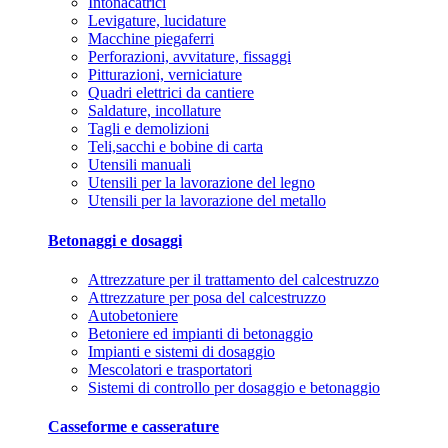
Intonacatrici
Levigature, lucidature
Macchine piegaferri
Perforazioni, avvitature, fissaggi
Pitturazioni, verniciature
Quadri elettrici da cantiere
Saldature, incollature
Tagli e demolizioni
Teli,sacchi e bobine di carta
Utensili manuali
Utensili per la lavorazione del legno
Utensili per la lavorazione del metallo
Betonaggi e dosaggi
Attrezzature per il trattamento del calcestruzzo
Attrezzature per posa del calcestruzzo
Autobetoniere
Betoniere ed impianti di betonaggio
Impianti e sistemi di dosaggio
Mescolatori e trasportatori
Sistemi di controllo per dosaggio e betonaggio
Casseforme e casserature