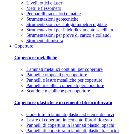
Livelli ottici e laser
Metri e flessometri
Pennarelli,tracciatori e matite
Strumentazioni geotecniche
Strumentazioni per fotogrammetria digitale
Strumentazioni per il telerilevamento satellitare
Strumentazioni per prove di carico e collaudi
Strumenti di misura
Coperture
Coperture metalliche
Laminati metallici continui per coperture
Pannelli compositi per coperture
Pannelli e lastre metalliche per coperture
Pannelli metallici coibentati per coperture
Scandole metalliche per coperture
Coperture plastiche e in cemento fibrorinforzato
Coperture in laminati plastici ad elementi curvi
Lastre di copertura in cemento fibrorinforzato
Pannelli di copertura in laminati plastici opachi
Pannelli di copertura in laminati plastici traslucidi