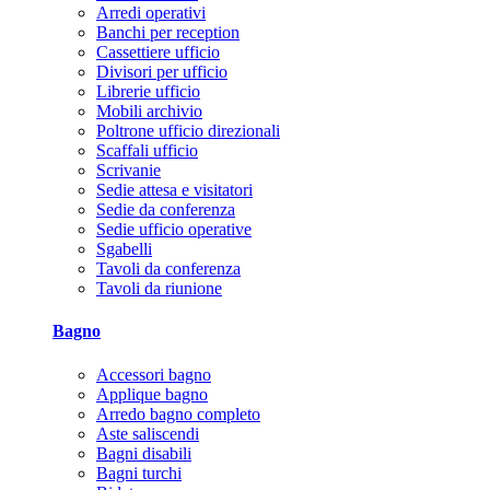
Arredi operativi
Banchi per reception
Cassettiere ufficio
Divisori per ufficio
Librerie ufficio
Mobili archivio
Poltrone ufficio direzionali
Scaffali ufficio
Scrivanie
Sedie attesa e visitatori
Sedie da conferenza
Sedie ufficio operative
Sgabelli
Tavoli da conferenza
Tavoli da riunione
Bagno
Accessori bagno
Applique bagno
Arredo bagno completo
Aste saliscendi
Bagni disabili
Bagni turchi