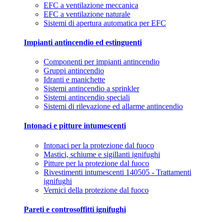
EFC a ventilazione meccanica
EFC a ventilazione naturale
Sistemi di apertura automatica per EFC
Impianti antincendio ed estinguenti
Componenti per impianti antincendio
Gruppi antincendio
Idranti e manichette
Sistemi antincendio a sprinkler
Sistemi antincendio speciali
Sistemi di rilevazione ed allarme antincendio
Intonaci e pitture intumescenti
Intonaci per la protezione dal fuoco
Mastici, schiume e sigillanti ignifughi
Pitture per la protezione dal fuoco
Rivestimenti intumescenti 140505 - Trattamenti
ignifughi
Vernici della protezione dal fuoco
Pareti e controsoffitti ignifughi