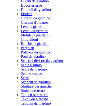
Divani da giardino
Docce esterne
Dondoli da giardino
Fioriere
Gazebo da giardino
Giardini d'inverno
Letti da giardino
Lettini da giardino
Mobili da giardino
Ombrelloni
Panche da giardino
Pergolati
Poltrone da giardino
Pouf da giardino
Schermi divisori da giardino
Sedie a sdraio
Sedie da giardino
Sedute sospese
Serre
Sgabelli da giardino
Strutture per amache
Stufe da esterno
Tappeti per esterni
Tavoli da giardino
Tavolini da giardino