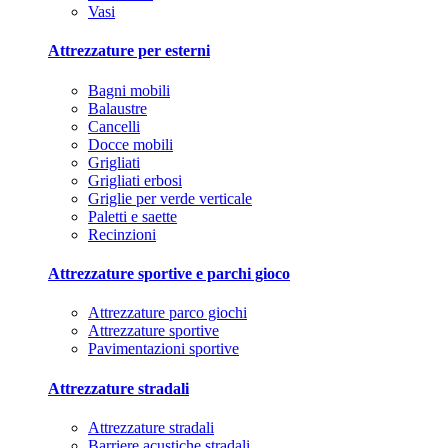
Vasi
Attrezzature per esterni
Bagni mobili
Balaustre
Cancelli
Docce mobili
Grigliati
Grigliati erbosi
Griglie per verde verticale
Paletti e saette
Recinzioni
Attrezzature sportive e parchi gioco
Attrezzature parco giochi
Attrezzature sportive
Pavimentazioni sportive
Attrezzature stradali
Attrezzature stradali
Barriere acustiche stradali