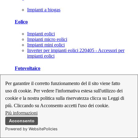
Impianti a biogas
Eolico
Impianti eolici
Impianti micro eolici
Impianti mini eolici
Inverter per impianti eolici 220405 - Accessori per
impianti eolici
Fotovoltaico
Cavi, connettori e sezionatori per impianti fotovoltaici
Per garantire il corretto funzionamento del il sito viene fatto
Inverter per impianti fotovoltaici
uso di cookie. Per vedere l'informativa estesa sull'utilizzo dei
Kit per impianti fotovoltaici
Moduli fotovoltaici
cookie e la nostra politica sulla riservatezza clicca su Leggi di
Sistemi di monitoraggio per impianti fotovoltaici
più. Cliccando su Acconsento accetti l'uso dei cookie.
Strumenti di collaudo e configurazione per impianti
Più informazioni
fotovoltaici
Supporti per impianti fotovoltaici
Acconsento
Powered by WebsitePolicies
Geotermia