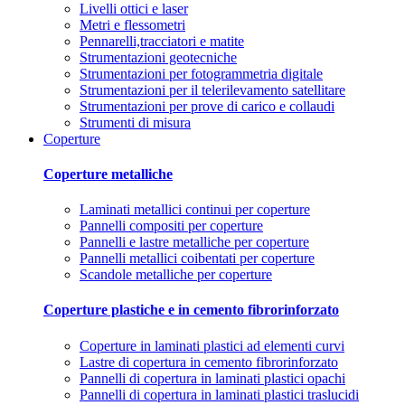
Livelli ottici e laser
Metri e flessometri
Pennarelli,tracciatori e matite
Strumentazioni geotecniche
Strumentazioni per fotogrammetria digitale
Strumentazioni per il telerilevamento satellitare
Strumentazioni per prove di carico e collaudi
Strumenti di misura
Coperture
Coperture metalliche
Laminati metallici continui per coperture
Pannelli compositi per coperture
Pannelli e lastre metalliche per coperture
Pannelli metallici coibentati per coperture
Scandole metalliche per coperture
Coperture plastiche e in cemento fibrorinforzato
Coperture in laminati plastici ad elementi curvi
Lastre di copertura in cemento fibrorinforzato
Pannelli di copertura in laminati plastici opachi
Pannelli di copertura in laminati plastici traslucidi