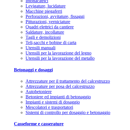
Intonacatrici
Levigature, lucidature
Macchine piegaferri
Perforazioni, avvitature, fissaggi
Pitturazioni, verniciature
Quadri elettrici da cantiere
Saldature, incollature
Tagli e demolizioni
Teli,sacchi e bobine di carta
Utensili manuali
Utensili per la lavorazione del legno
Utensili per la lavorazione del metallo
Betonaggi e dosaggi
Attrezzature per il trattamento del calcestruzzo
Attrezzature per posa del calcestruzzo
Autobetoniere
Betoniere ed impianti di betonaggio
Impianti e sistemi di dosaggio
Mescolatori e trasportatori
Sistemi di controllo per dosaggio e betonaggio
Casseforme e casserature