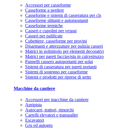
Accessori per casseforme
Casseforme a perdere
Casseforme e sistemi di casseratura per cls
Casseforme slittanti e automontanti
Casseforme termiche
Casseri e cupolini per vespai
Casseri per palificate
Cubettiere, casseforme per provini
Disarmanti e attrezzature per pulizia casseri
Matrici in polistirolo per elementi decorativi
Matrici per pareti facciavista in calcestruzzo
Pannelli cassero autoportanti per solai
Sistemi di casseratura per pareti portanti
Sistemi di sostegno per casseforme
Sistemi e prodotti per riprese di getto
Macchine da cantiere
Accessori per macchine da cantiere
Apripista
Autocarri, trattori, rimorchi
Carrelli elevatori e transpallet
Escavatori
Gru ed autogru