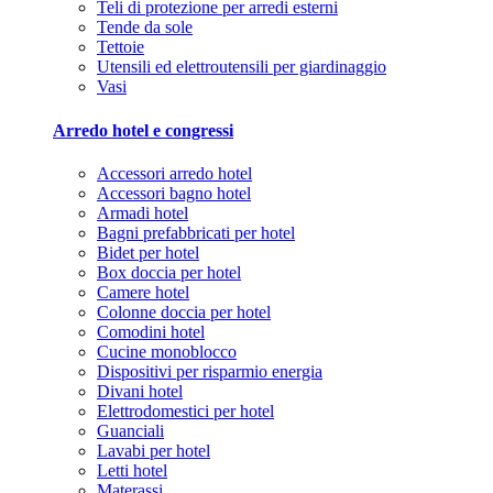
Teli di protezione per arredi esterni
Tende da sole
Tettoie
Utensili ed elettroutensili per giardinaggio
Vasi
Arredo hotel e congressi
Accessori arredo hotel
Accessori bagno hotel
Armadi hotel
Bagni prefabbricati per hotel
Bidet per hotel
Box doccia per hotel
Camere hotel
Colonne doccia per hotel
Comodini hotel
Cucine monoblocco
Dispositivi per risparmio energia
Divani hotel
Elettrodomestici per hotel
Guanciali
Lavabi per hotel
Letti hotel
Materassi