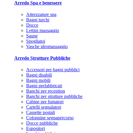
Arredo Spa e benessere
Attrezzature spa
Bagni turchi
Docce
Lettini massaggio
Saune
Spogliatoi
Vasche idromassaggio
Arredo Strutture Pubbliche
Accessori per bagni pubblici
Bagni disabili
Bagni mobili
Bagni prefabbricati
Banchi per reception
Banchi per strutture pubbliche
Cabine per fumatori
Cartelli segnalatori
Cassette postali
Colonnine segnapercorso
Docce pubbliche
Espositori