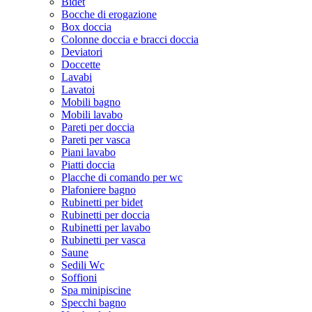
Bidet
Bocche di erogazione
Box doccia
Colonne doccia e bracci doccia
Deviatori
Doccette
Lavabi
Lavatoi
Mobili bagno
Mobili lavabo
Pareti per doccia
Pareti per vasca
Piani lavabo
Piatti doccia
Placche di comando per wc
Plafoniere bagno
Rubinetti per bidet
Rubinetti per doccia
Rubinetti per lavabo
Rubinetti per vasca
Saune
Sedili Wc
Soffioni
Spa minipiscine
Specchi bagno