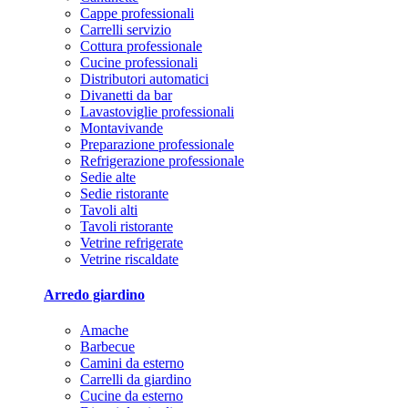
Cappe professionali
Carrelli servizio
Cottura professionale
Cucine professionali
Distributori automatici
Divanetti da bar
Lavastoviglie professionali
Montavivande
Preparazione professionale
Refrigerazione professionale
Sedie alte
Sedie ristorante
Tavoli alti
Tavoli ristorante
Vetrine refrigerate
Vetrine riscaldate
Arredo giardino
Amache
Barbecue
Camini da esterno
Carrelli da giardino
Cucine da esterno