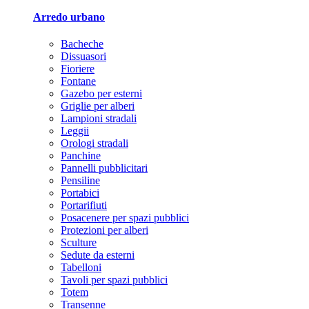
Arredo urbano
Bacheche
Dissuasori
Fioriere
Fontane
Gazebo per esterni
Griglie per alberi
Lampioni stradali
Leggii
Orologi stradali
Panchine
Pannelli pubblicitari
Pensiline
Portabici
Portarifiuti
Posacenere per spazi pubblici
Protezioni per alberi
Sculture
Sedute da esterni
Tabelloni
Tavoli per spazi pubblici
Totem
Transenne