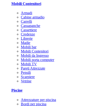
Mobili Contenitori
Armadi
Cabine armadio
Carrelli
Cassapanche
Cassettiere
Credenze
Librerie
Madie
Mobili bar
Mobili Contenitori
Mobili da Ingresso
Mobili porta computer
Mobili TV
Pareti Attrezzate
Pensili
Scarpiere
Vetrine
Piscine
Attrezzature per piscina
Bordi per piscina