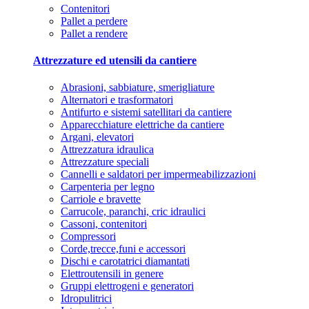
Contenitori
Pallet a perdere
Pallet a rendere
Attrezzature ed utensili da cantiere
Abrasioni, sabbiature, smerigliature
Alternatori e trasformatori
Antifurto e sistemi satellitari da cantiere
Apparecchiature elettriche da cantiere
Argani, elevatori
Attrezzatura idraulica
Attrezzature speciali
Cannelli e saldatori per impermeabilizzazioni
Carpenteria per legno
Carriole e bravette
Carrucole, paranchi, cric idraulici
Cassoni, contenitori
Compressori
Corde,trecce,funi e accessori
Dischi e carotatrici diamantati
Elettroutensili in genere
Gruppi elettrogeni e generatori
Idropulitrici