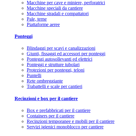
Macchine per cave e miniere, perforatrici
Macchine speciali da cantiere
Macchine stradali e compattatori
Pale, terne
Piattaforme aeree
Ponteggi
Blindaggi per scavi e canalizzazioni
Giunti, fissaggi ed accessori per ponteggi
Ponteggi autosollevanti ed elettrici
Ponteggi e strutture tubolari
Protezioni per ponteggi, teloni
Puntelli
Rete ombreggiante
Trabattelli e scale per cantieri
Recinzioni e box per il cantiere
Box e prefabbricati per il cantiere
Containers per il cantiere
Recinzioni temporanee e mobili per il cantiere
Servizi igienici monoblocco per cantiere