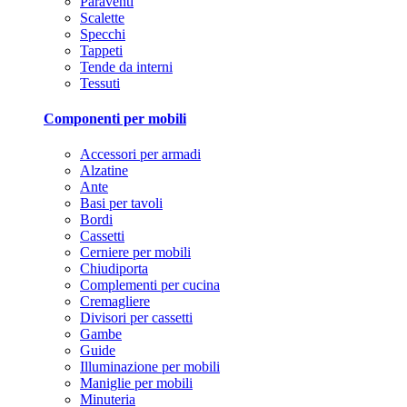
Paraventi
Scalette
Specchi
Tappeti
Tende da interni
Tessuti
Componenti per mobili
Accessori per armadi
Alzatine
Ante
Basi per tavoli
Bordi
Cassetti
Cerniere per mobili
Chiudiporta
Complementi per cucina
Cremagliere
Divisori per cassetti
Gambe
Guide
Illuminazione per mobili
Maniglie per mobili
Minuteria