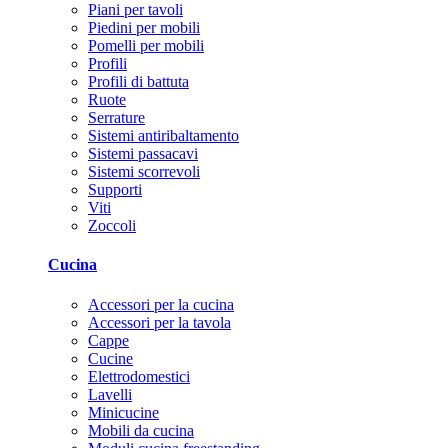
Piani per tavoli
Piedini per mobili
Pomelli per mobili
Profili
Profili di battuta
Ruote
Serrature
Sistemi antiribaltamento
Sistemi passacavi
Sistemi scorrevoli
Supporti
Viti
Zoccoli
Cucina
Accessori per la cucina
Accessori per la tavola
Cappe
Cucine
Elettrodomestici
Lavelli
Minicucine
Mobili da cucina