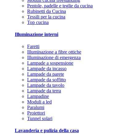
Moduli cucina freestanding
Pentole, padelle e teglie da cucina
Rubinetti da Cucina
Tessili per la cucina
Top cucina
Illuminazione interni
Faretti
Illuminazione a fibre ottiche
Illuminazione di emergenza
Lampade a sospensione
Lampade da incasso
Lampade da parete
Lampade da soffitto
Lampade da tavolo
Lampade da terra
Lampadine
Moduli a led
Paralumi
Proiettori
Tunnel solari
Lavanderia e pulizia della casa