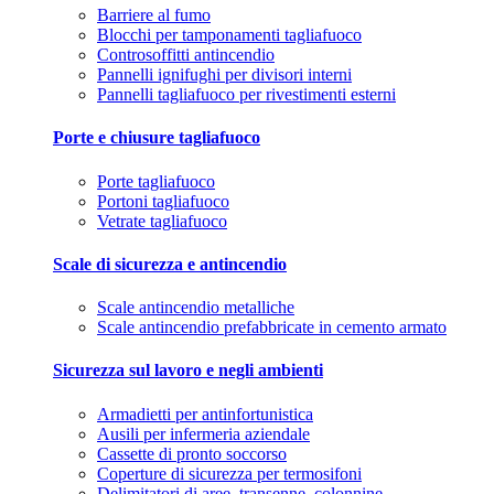
Barriere al fumo
Blocchi per tamponamenti tagliafuoco
Controsoffitti antincendio
Pannelli ignifughi per divisori interni
Pannelli tagliafuoco per rivestimenti esterni
Porte e chiusure tagliafuoco
Porte tagliafuoco
Portoni tagliafuoco
Vetrate tagliafuoco
Scale di sicurezza e antincendio
Scale antincendio metalliche
Scale antincendio prefabbricate in cemento armato
Sicurezza sul lavoro e negli ambienti
Armadietti per antinfortunistica
Ausili per infermeria aziendale
Cassette di pronto soccorso
Coperture di sicurezza per termosifoni
Delimitatori di aree, transenne, colonnine