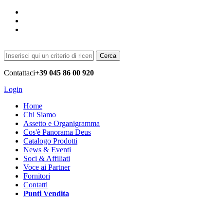
Cerca
Contattaci
+39 045 86 00 920
Login
Home
Chi Siamo
Assetto e Organigramma
Cos'è Panorama Deus
Catalogo Prodotti
News & Eventi
Soci & Affiliati
Voce ai Partner
Fornitori
Contatti
Punti Vendita