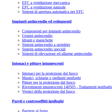
EFC a ventilazione meccanica
EFC a ventilazione naturale
Sistemi di apertura automatica per EFC
Impianti antincendio ed estinguenti
Componenti per impianti antincendio
Gruppi antincendio
Idranti e manichette
Sistemi antincendio a sprinkler
Sistemi antincendio speciali
Sistemi di rilevazione ed allarme antincendio
Intonaci e pitture intumescenti
Intonaci per la protezione dal fuoco
Mastici, schiume e sigillanti ignifughi
Pitture per la protezione dal fuoco
Rivestimenti intumescenti 140505 - Trattamenti ignifughi
Vernici della protezione dal fuoco
Pareti e controsoffitti ignifughi
Barriere al fumo