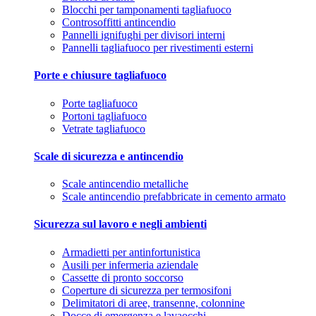
Blocchi per tamponamenti tagliafuoco
Controsoffitti antincendio
Pannelli ignifughi per divisori interni
Pannelli tagliafuoco per rivestimenti esterni
Porte e chiusure tagliafuoco
Porte tagliafuoco
Portoni tagliafuoco
Vetrate tagliafuoco
Scale di sicurezza e antincendio
Scale antincendio metalliche
Scale antincendio prefabbricate in cemento armato
Sicurezza sul lavoro e negli ambienti
Armadietti per antinfortunistica
Ausili per infermeria aziendale
Cassette di pronto soccorso
Coperture di sicurezza per termosifoni
Delimitatori di aree, transenne, colonnine
Docce di emergenza e lavaocchi