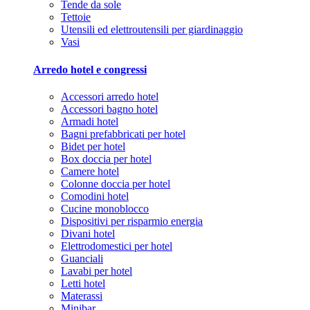
Tende da sole
Tettoie
Utensili ed elettroutensili per giardinaggio
Vasi
Arredo hotel e congressi
Accessori arredo hotel
Accessori bagno hotel
Armadi hotel
Bagni prefabbricati per hotel
Bidet per hotel
Box doccia per hotel
Camere hotel
Colonne doccia per hotel
Comodini hotel
Cucine monoblocco
Dispositivi per risparmio energia
Divani hotel
Elettrodomestici per hotel
Guanciali
Lavabi per hotel
Letti hotel
Materassi
Minibar