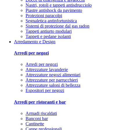
Nastri, rotoli e tappeti antisdrucciolo
Piastre antishock da pavimento
Protezioni paracolpi
Segnaletica antinfortunistica
Sistemi di protezione dal gas radon
Tappeti antiurto modulari
Tappeti e pedane isolanti
Arredamento e Design
Arredi per negozi
Arredi per negozi
Attrezzature lavanderie
Attrezzature negozi alimentari
Attrezzature per parrucchieri
Attrezzature saloni di bellezza
Espositori per negozi
Arredi per ristoranti e bar
Armadi riscaldati
Banconi bar
Cantinette
Cappe professionali