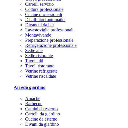
Carrelli servizio
Cottura professionale
Cucine professionali
Distributori automatici
Divanetti da bar
Lavastoviglie professionali
Montavivande
Preparazione professionale
Refrigerazione professionale
Sedie alte
Sedie ristorante
Tavoli alti
Tavoli ristorante
Vetrine refrigerate
Vetrine riscaldate
Arredo giardino
Amache
Barbecue
Camini da esterno
Carrelli da giardino
Cucine da esterno
Divani da giardino