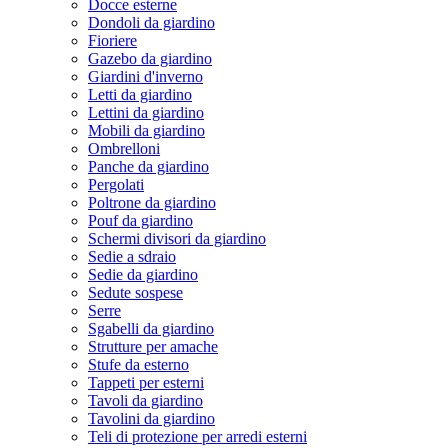
Docce esterne
Dondoli da giardino
Fioriere
Gazebo da giardino
Giardini d'inverno
Letti da giardino
Lettini da giardino
Mobili da giardino
Ombrelloni
Panche da giardino
Pergolati
Poltrone da giardino
Pouf da giardino
Schermi divisori da giardino
Sedie a sdraio
Sedie da giardino
Sedute sospese
Serre
Sgabelli da giardino
Strutture per amache
Stufe da esterno
Tappeti per esterni
Tavoli da giardino
Tavolini da giardino
Teli di protezione per arredi esterni