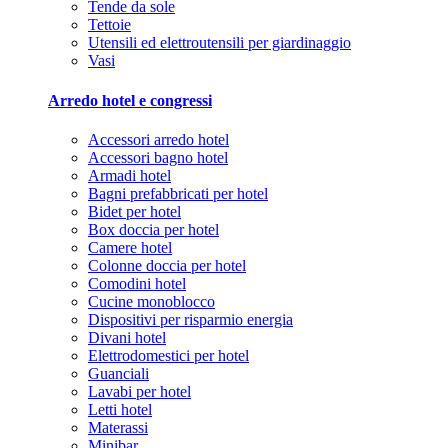
Tende da sole
Tettoie
Utensili ed elettroutensili per giardinaggio
Vasi
Arredo hotel e congressi
Accessori arredo hotel
Accessori bagno hotel
Armadi hotel
Bagni prefabbricati per hotel
Bidet per hotel
Box doccia per hotel
Camere hotel
Colonne doccia per hotel
Comodini hotel
Cucine monoblocco
Dispositivi per risparmio energia
Divani hotel
Elettrodomestici per hotel
Guanciali
Lavabi per hotel
Letti hotel
Materassi
Minibar