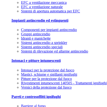
EFC a ventilazione meccanica
EFC a ventilazione naturale
Sistemi di apertura automatica per EFC
Impianti antincendio ed estinguenti
Componenti per impianti antincendio
Gruppi antincendio
Idranti e manichette
Sistemi antincendio a sprinkler
Sistemi antincendio speciali
Sistemi di rilevazione ed allarme antincendio
Intonaci e pitture intumescenti
Intonaci per la protezione dal fuoco
Mastici, schiume e sigillanti ignifughi
Pitture per la protezione dal fuoco
Rivestimenti intumescenti 140505 - Trattamenti ignifughi
Vernici della protezione dal fuoco
Pareti e controsoffitti ignifughi
Barriere al fumo