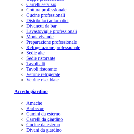
Carrelli servizio
Cottura professionale
Cucine professionali
Distributori automatici
Divanetti da bar
Lavastoviglie professionali
Montavivande
Preparazione professionale
Refrigerazione professionale
Sedie alte
Sedie ristorante
Tavoli alti
Tavoli ristorante
Vetrine refrigerate
Vetrine riscaldate
Arredo giardino
Amache
Barbecue
Camini da esterno
Carrelli da giardino
Cucine da esterno
Divani da giardino