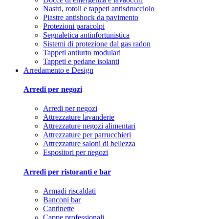
Nastri, rotoli e tappeti antisdrucciolo
Piastre antishock da pavimento
Protezioni paracolpi
Segnaletica antinfortunistica
Sistemi di protezione dal gas radon
Tappeti antiurto modulari
Tappeti e pedane isolanti
Arredamento e Design
Arredi per negozi
Arredi per negozi
Attrezzature lavanderie
Attrezzature negozi alimentari
Attrezzature per parrucchieri
Attrezzature saloni di bellezza
Espositori per negozi
Arredi per ristoranti e bar
Armadi riscaldati
Banconi bar
Cantinette
Cappe professionali