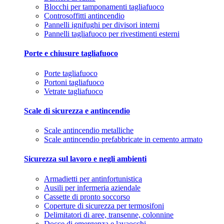
Blocchi per tamponamenti tagliafuoco
Controsoffitti antincendio
Pannelli ignifughi per divisori interni
Pannelli tagliafuoco per rivestimenti esterni
Porte e chiusure tagliafuoco
Porte tagliafuoco
Portoni tagliafuoco
Vetrate tagliafuoco
Scale di sicurezza e antincendio
Scale antincendio metalliche
Scale antincendio prefabbricate in cemento armato
Sicurezza sul lavoro e negli ambienti
Armadietti per antinfortunistica
Ausili per infermeria aziendale
Cassette di pronto soccorso
Coperture di sicurezza per termosifoni
Delimitatori di aree, transenne, colonnine
Docce di emergenza e lavaocchi