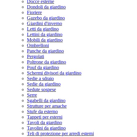
Docce esterne
Dondoli da giardino
Fioriere
Gazebo da giardino
Giardini d'inverno
Letti da giardino
Lettini da giardino
Mobili da giardino
Ombrelloni
Panche da giardino
Pergolati
Poltrone da giardino
Pouf da giardino
Schermi divisori da giardino
Sedie a sdraio
Sedie da giardino
Sedute sospese
Serre
Sgabelli da giardino
Strutture per amache
Stufe da esterno
Tappeti per esterni
Tavoli da giardino
Tavolini da giardino
Teli di protezione per arredi esterni