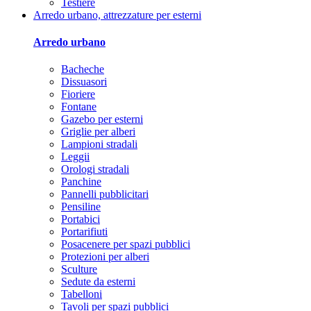
Testiere
Arredo urbano, attrezzature per esterni
Arredo urbano
Bacheche
Dissuasori
Fioriere
Fontane
Gazebo per esterni
Griglie per alberi
Lampioni stradali
Leggii
Orologi stradali
Panchine
Pannelli pubblicitari
Pensiline
Portabici
Portarifiuti
Posacenere per spazi pubblici
Protezioni per alberi
Sculture
Sedute da esterni
Tabelloni
Tavoli per spazi pubblici