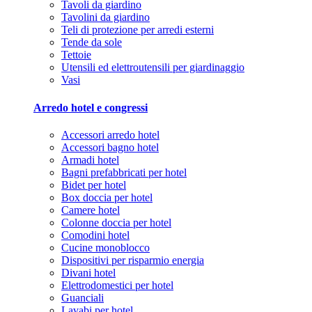
Tavoli da giardino
Tavolini da giardino
Teli di protezione per arredi esterni
Tende da sole
Tettoie
Utensili ed elettroutensili per giardinaggio
Vasi
Arredo hotel e congressi
Accessori arredo hotel
Accessori bagno hotel
Armadi hotel
Bagni prefabbricati per hotel
Bidet per hotel
Box doccia per hotel
Camere hotel
Colonne doccia per hotel
Comodini hotel
Cucine monoblocco
Dispositivi per risparmio energia
Divani hotel
Elettrodomestici per hotel
Guanciali
Lavabi per hotel