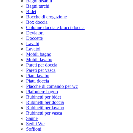
Bagni disabili
Bagni turchi
Bidet
Bocche di erogazione
Box doccia
Colonne doccia e bracci doccia
Deviatori
Doccette
Lavabi
Lavatoi
Mobili bagno
Mobili lavabo
Pareti per doccia
Pareti per vasca
Piani lavabo
Piatti doccia
Placche di comando per wc
Plafoniere bagno
Rubinetti per bidet
Rubinetti per doccia
Rubinetti per lavabo
Rubinetti per vasca
Saune
Sedili Wc
Soffioni