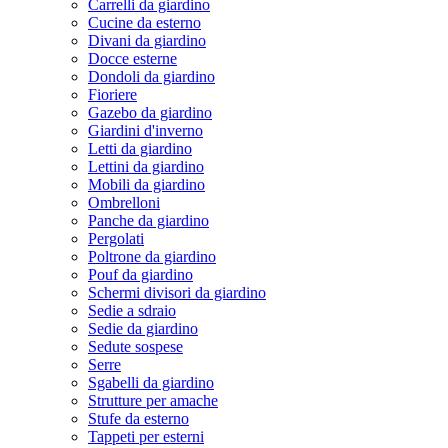
Carrelli da giardino
Cucine da esterno
Divani da giardino
Docce esterne
Dondoli da giardino
Fioriere
Gazebo da giardino
Giardini d'inverno
Letti da giardino
Lettini da giardino
Mobili da giardino
Ombrelloni
Panche da giardino
Pergolati
Poltrone da giardino
Pouf da giardino
Schermi divisori da giardino
Sedie a sdraio
Sedie da giardino
Sedute sospese
Serre
Sgabelli da giardino
Strutture per amache
Stufe da esterno
Tappeti per esterni