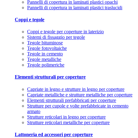
Pannelli di copertura in laminati plastici opachi
Pannelli di copertura in laminati plastici traslucidi
Coppi e tegole
Coppi e tegole per coperture in laterizio
Sistemi di fissaggio per tegole
Tegole bituminose
Tegole fotovoltaiche
Tegole in cemento
Tegole metalliche
Tegole polimeriche
Elementi strutturali per coperture
Capriate in legno e strutture in legno per coperture
Capriate metalliche e strutture metalliche per coperture
Elementi strutturali prefabbricati per coperture
Strutture per cupole e volte prefabbricate in cemento
armato
Strutture reticolari in legno per coperture
Strutture reticolari metalliche per coperture
Lattoneria ed accessori per coperture