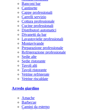
Banconi bar
Cantinette
Cappe professionali
Carrelli servizio
Cottura professionale
Cucine professionali
Distributori automatici
Divanetti da bar
Lavastoviglie professionali
Montavivande
Preparazione professionale
Refrigerazione professionale
Sedie alte
Sedie ristorante
Tavoli alti
Tavoli ristorante
Vetrine refrigerate
Vetrine riscaldate
Arredo giardino
Amache
Barbecue
Camini da esterno