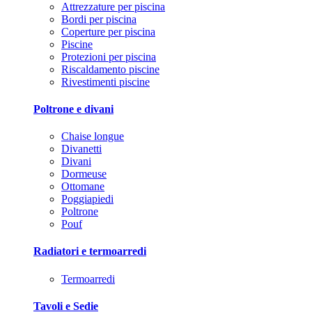
Attrezzature per piscina
Bordi per piscina
Coperture per piscina
Piscine
Protezioni per piscina
Riscaldamento piscine
Rivestimenti piscine
Poltrone e divani
Chaise longue
Divanetti
Divani
Dormeuse
Ottomane
Poggiapiedi
Poltrone
Pouf
Radiatori e termoarredi
Termoarredi
Tavoli e Sedie