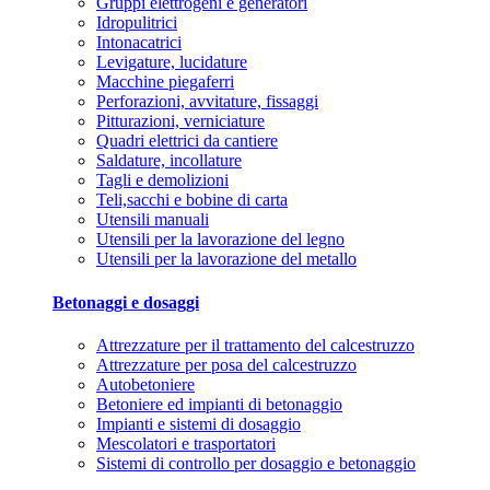
Gruppi elettrogeni e generatori
Idropulitrici
Intonacatrici
Levigature, lucidature
Macchine piegaferri
Perforazioni, avvitature, fissaggi
Pitturazioni, verniciature
Quadri elettrici da cantiere
Saldature, incollature
Tagli e demolizioni
Teli,sacchi e bobine di carta
Utensili manuali
Utensili per la lavorazione del legno
Utensili per la lavorazione del metallo
Betonaggi e dosaggi
Attrezzature per il trattamento del calcestruzzo
Attrezzature per posa del calcestruzzo
Autobetoniere
Betoniere ed impianti di betonaggio
Impianti e sistemi di dosaggio
Mescolatori e trasportatori
Sistemi di controllo per dosaggio e betonaggio