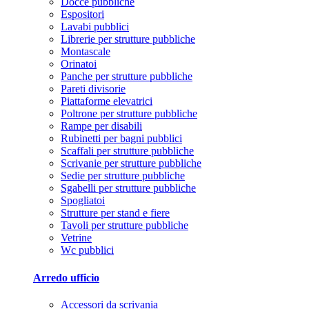
Docce pubbliche
Espositori
Lavabi pubblici
Librerie per strutture pubbliche
Montascale
Orinatoi
Panche per strutture pubbliche
Pareti divisorie
Piattaforme elevatrici
Poltrone per strutture pubbliche
Rampe per disabili
Rubinetti per bagni pubblici
Scaffali per strutture pubbliche
Scrivanie per strutture pubbliche
Sedie per strutture pubbliche
Sgabelli per strutture pubbliche
Spogliatoi
Strutture per stand e fiere
Tavoli per strutture pubbliche
Vetrine
Wc pubblici
Arredo ufficio
Accessori da scrivania