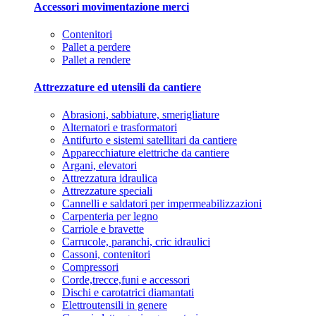
Accessori movimentazione merci
Contenitori
Pallet a perdere
Pallet a rendere
Attrezzature ed utensili da cantiere
Abrasioni, sabbiature, smerigliature
Alternatori e trasformatori
Antifurto e sistemi satellitari da cantiere
Apparecchiature elettriche da cantiere
Argani, elevatori
Attrezzatura idraulica
Attrezzature speciali
Cannelli e saldatori per impermeabilizzazioni
Carpenteria per legno
Carriole e bravette
Carrucole, paranchi, cric idraulici
Cassoni, contenitori
Compressori
Corde,trecce,funi e accessori
Dischi e carotatrici diamantati
Elettroutensili in genere