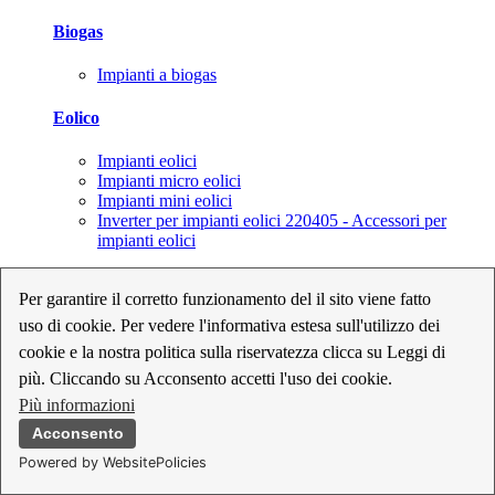
Biogas
Impianti a biogas
Eolico
Impianti eolici
Impianti micro eolici
Impianti mini eolici
Inverter per impianti eolici 220405 - Accessori per
impianti eolici
Fotovoltaico
Per garantire il corretto funzionamento del il sito viene fatto
uso di cookie. Per vedere l'informativa estesa sull'utilizzo dei
Cavi, connettori e sezionatori per impianti fotovoltaici
Inverter per impianti fotovoltaici
cookie e la nostra politica sulla riservatezza clicca su Leggi di
Kit per impianti fotovoltaici
più. Cliccando su Acconsento accetti l'uso dei cookie.
Moduli fotovoltaici
Più informazioni
Sistemi di monitoraggio per impianti fotovoltaici
Strumenti di collaudo e configurazione per impianti
Acconsento
fotovoltaici
Powered by WebsitePolicies
Supporti per impianti fotovoltaici