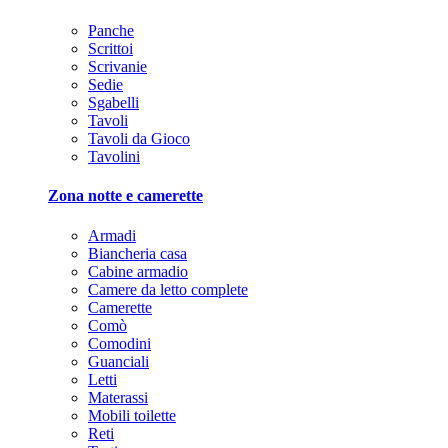
Panche
Scrittoi
Scrivanie
Sedie
Sgabelli
Tavoli
Tavoli da Gioco
Tavolini
Zona notte e camerette
Armadi
Biancheria casa
Cabine armadio
Camere da letto complete
Camerette
Comò
Comodini
Guanciali
Letti
Materassi
Mobili toilette
Reti