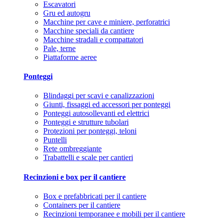
Escavatori
Gru ed autogru
Macchine per cave e miniere, perforatrici
Macchine speciali da cantiere
Macchine stradali e compattatori
Pale, terne
Piattaforme aeree
Ponteggi
Blindaggi per scavi e canalizzazioni
Giunti, fissaggi ed accessori per ponteggi
Ponteggi autosollevanti ed elettrici
Ponteggi e strutture tubolari
Protezioni per ponteggi, teloni
Puntelli
Rete ombreggiante
Trabattelli e scale per cantieri
Recinzioni e box per il cantiere
Box e prefabbricati per il cantiere
Containers per il cantiere
Recinzioni temporanee e mobili per il cantiere