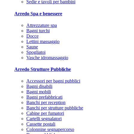
Sedie e tavoli per bambini
Arredo Spa e benessere
Attrezzature spa
Bagni turchi
Docce
Lettini massaggio
Saune
Spogliatoi
Vasche idromassaggio
Arredo Strutture Pubbliche
Accessori per bagni pubblici
Bagni disabili
Bagni mobili
Bagni prefabbricati
Banchi per reception
Banchi per strutture pubbliche
Cabine per fumatori
Cartelli segnalatori
Cassette postali
Colonnine segnapercorso