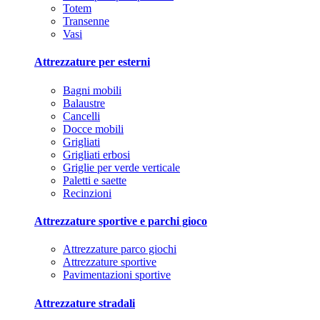
Totem
Transenne
Vasi
Attrezzature per esterni
Bagni mobili
Balaustre
Cancelli
Docce mobili
Grigliati
Grigliati erbosi
Griglie per verde verticale
Paletti e saette
Recinzioni
Attrezzature sportive e parchi gioco
Attrezzature parco giochi
Attrezzature sportive
Pavimentazioni sportive
Attrezzature stradali