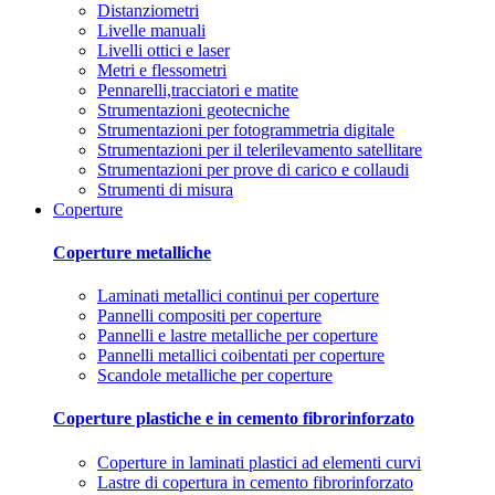
Distanziometri
Livelle manuali
Livelli ottici e laser
Metri e flessometri
Pennarelli,tracciatori e matite
Strumentazioni geotecniche
Strumentazioni per fotogrammetria digitale
Strumentazioni per il telerilevamento satellitare
Strumentazioni per prove di carico e collaudi
Strumenti di misura
Coperture
Coperture metalliche
Laminati metallici continui per coperture
Pannelli compositi per coperture
Pannelli e lastre metalliche per coperture
Pannelli metallici coibentati per coperture
Scandole metalliche per coperture
Coperture plastiche e in cemento fibrorinforzato
Coperture in laminati plastici ad elementi curvi
Lastre di copertura in cemento fibrorinforzato