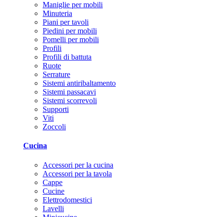
Maniglie per mobili
Minuteria
Piani per tavoli
Piedini per mobili
Pomelli per mobili
Profili
Profili di battuta
Ruote
Serrature
Sistemi antiribaltamento
Sistemi passacavi
Sistemi scorrevoli
Supporti
Viti
Zoccoli
Cucina
Accessori per la cucina
Accessori per la tavola
Cappe
Cucine
Elettrodomestici
Lavelli