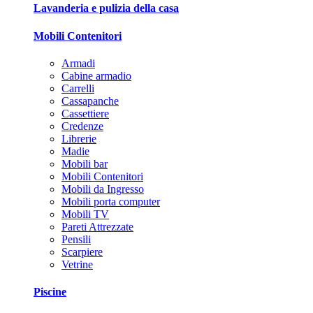
Lavanderia e pulizia della casa
Mobili Contenitori
Armadi
Cabine armadio
Carrelli
Cassapanche
Cassettiere
Credenze
Librerie
Madie
Mobili bar
Mobili Contenitori
Mobili da Ingresso
Mobili porta computer
Mobili TV
Pareti Attrezzate
Pensili
Scarpiere
Vetrine
Piscine