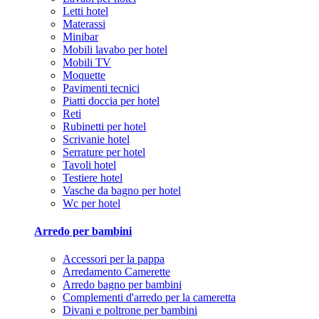
Letti hotel
Materassi
Minibar
Mobili lavabo per hotel
Mobili TV
Moquette
Pavimenti tecnici
Piatti doccia per hotel
Reti
Rubinetti per hotel
Scrivanie hotel
Serrature per hotel
Tavoli hotel
Testiere hotel
Vasche da bagno per hotel
Wc per hotel
Arredo per bambini
Accessori per la pappa
Arredamento Camerette
Arredo bagno per bambini
Complementi d'arredo per la cameretta
Divani e poltrone per bambini