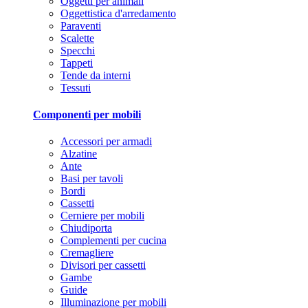
Oggetti per animali
Oggettistica d'arredamento
Paraventi
Scalette
Specchi
Tappeti
Tende da interni
Tessuti
Componenti per mobili
Accessori per armadi
Alzatine
Ante
Basi per tavoli
Bordi
Cassetti
Cerniere per mobili
Chiudiporta
Complementi per cucina
Cremagliere
Divisori per cassetti
Gambe
Guide
Illuminazione per mobili