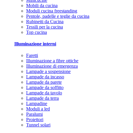
Minicucine
Mobili da cucina
Moduli cucina freestanding
Pentole, padelle e teglie da cucina
Rubinetti da Cucina
Tessili per la cucina
Top cucina
Illuminazione interni
Faretti
Illuminazione a fibre ottiche
Illuminazione di emergenza
Lampade a sospensione
Lampade da incasso
Lampade da parete
Lampade da soffitto
Lampade da tavolo
Lampade da terra
Lampadine
Moduli a led
Paralumi
Proiettori
Tunnel solari