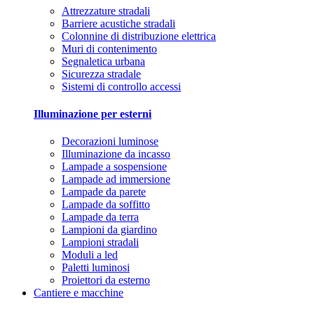
Attrezzature stradali
Barriere acustiche stradali
Colonnine di distribuzione elettrica
Muri di contenimento
Segnaletica urbana
Sicurezza stradale
Sistemi di controllo accessi
Illuminazione per esterni
Decorazioni luminose
Illuminazione da incasso
Lampade a sospensione
Lampade ad immersione
Lampade da parete
Lampade da soffitto
Lampade da terra
Lampioni da giardino
Lampioni stradali
Moduli a led
Paletti luminosi
Proiettori da esterno
Cantiere e macchine