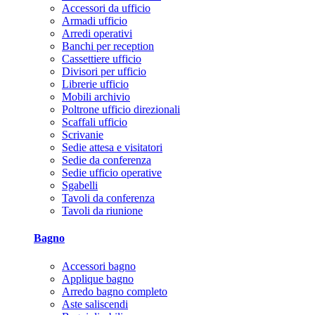
Accessori da ufficio
Armadi ufficio
Arredi operativi
Banchi per reception
Cassettiere ufficio
Divisori per ufficio
Librerie ufficio
Mobili archivio
Poltrone ufficio direzionali
Scaffali ufficio
Scrivanie
Sedie attesa e visitatori
Sedie da conferenza
Sedie ufficio operative
Sgabelli
Tavoli da conferenza
Tavoli da riunione
Bagno
Accessori bagno
Applique bagno
Arredo bagno completo
Aste saliscendi