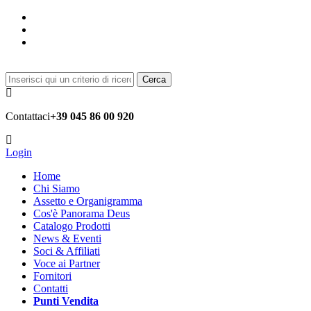
Cerca
Contattaci
+39 045 86 00 920
Login
Home
Chi Siamo
Assetto e Organigramma
Cos'è Panorama Deus
Catalogo Prodotti
News & Eventi
Soci & Affiliati
Voce ai Partner
Fornitori
Contatti
Punti Vendita