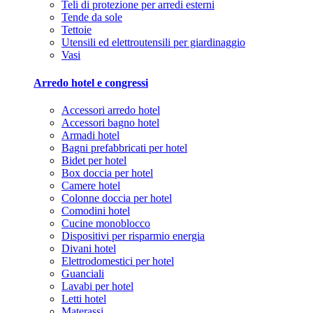
Teli di protezione per arredi esterni
Tende da sole
Tettoie
Utensili ed elettroutensili per giardinaggio
Vasi
Arredo hotel e congressi
Accessori arredo hotel
Accessori bagno hotel
Armadi hotel
Bagni prefabbricati per hotel
Bidet per hotel
Box doccia per hotel
Camere hotel
Colonne doccia per hotel
Comodini hotel
Cucine monoblocco
Dispositivi per risparmio energia
Divani hotel
Elettrodomestici per hotel
Guanciali
Lavabi per hotel
Letti hotel
Materassi