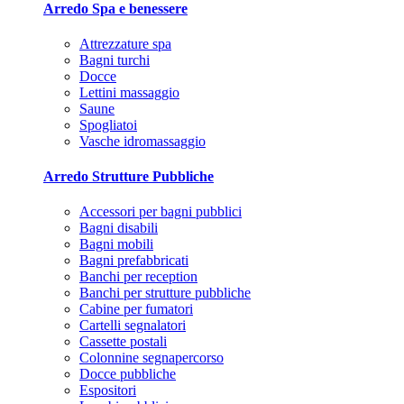
Arredo Spa e benessere
Attrezzature spa
Bagni turchi
Docce
Lettini massaggio
Saune
Spogliatoi
Vasche idromassaggio
Arredo Strutture Pubbliche
Accessori per bagni pubblici
Bagni disabili
Bagni mobili
Bagni prefabbricati
Banchi per reception
Banchi per strutture pubbliche
Cabine per fumatori
Cartelli segnalatori
Cassette postali
Colonnine segnapercorso
Docce pubbliche
Espositori