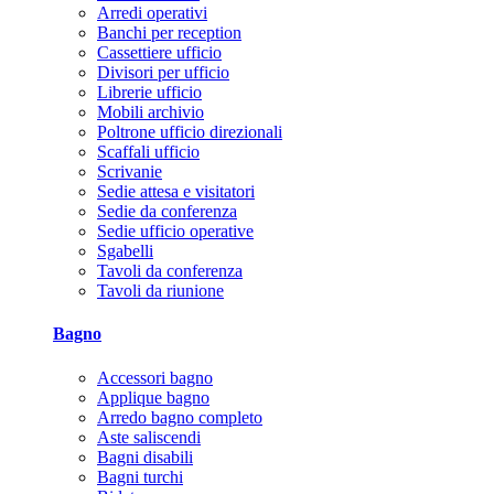
Arredi operativi
Banchi per reception
Cassettiere ufficio
Divisori per ufficio
Librerie ufficio
Mobili archivio
Poltrone ufficio direzionali
Scaffali ufficio
Scrivanie
Sedie attesa e visitatori
Sedie da conferenza
Sedie ufficio operative
Sgabelli
Tavoli da conferenza
Tavoli da riunione
Bagno
Accessori bagno
Applique bagno
Arredo bagno completo
Aste saliscendi
Bagni disabili
Bagni turchi