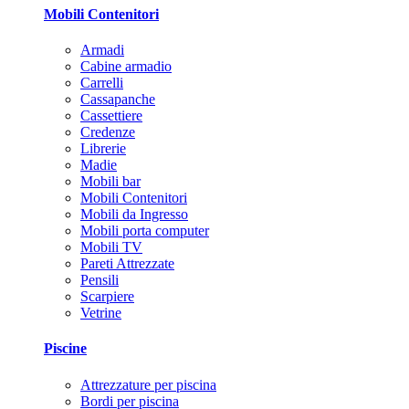
Mobili Contenitori
Armadi
Cabine armadio
Carrelli
Cassapanche
Cassettiere
Credenze
Librerie
Madie
Mobili bar
Mobili Contenitori
Mobili da Ingresso
Mobili porta computer
Mobili TV
Pareti Attrezzate
Pensili
Scarpiere
Vetrine
Piscine
Attrezzature per piscina
Bordi per piscina