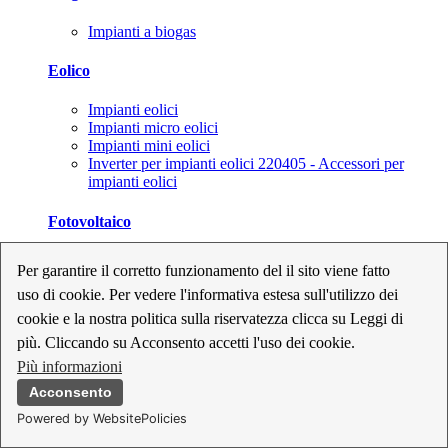
Impianti a biogas
Eolico
Impianti eolici
Impianti micro eolici
Impianti mini eolici
Inverter per impianti eolici 220405 - Accessori per
impianti eolici
Fotovoltaico
Cavi, connettori e sezionatori per impianti fotovoltaici
Per garantire il corretto funzionamento del il sito viene fatto
Inverter per impianti fotovoltaici
uso di cookie. Per vedere l'informativa estesa sull'utilizzo dei
Kit per impianti fotovoltaici
Moduli fotovoltaici
cookie e la nostra politica sulla riservatezza clicca su Leggi di
Sistemi di monitoraggio per impianti fotovoltaici
più. Cliccando su Acconsento accetti l'uso dei cookie.
Strumenti di collaudo e configurazione per impianti
Più informazioni
fotovoltaici
Supporti per impianti fotovoltaici
Acconsento
Powered by WebsitePolicies
Geotermia