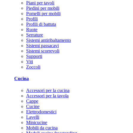
Piani per tavoli
Piedini per mobili
Pomelli per mobili
Profili
Profili di battuta
Ruote
Serrature
Sistemi antiribaltamento
Sistemi passacavi
Sistemi scorrevoli
Supporti
Viti
Zoccoli
Cucina
Accessori per la cucina
Accessori per la tavola
Cappe
Cucine
Elettrodomestici
Lavelli
Minicucine
Mobili da cucina