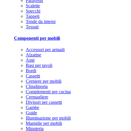
Paraventi
Scalette
Specchi
Tappeti
Tende da interni
Tessuti
Componenti per mobili
Accessori per armadi
Alzatine
Ante
Basi per tavoli
Bordi
Cassetti
Cerniere per mobili
Chiudiporta
Complementi per cucina
Cremagliere
Divisori per cassetti
Gambe
Guide
Illuminazione per mobili
Maniglie per mobili
Minuteria