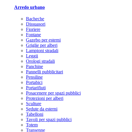
Arredo urbano
Bacheche
Dissuasori
Fioriere
Fontane
Gazebo per esterni
Griglie per alberi
Lampioni stradali
Leggii
Orologi stradali
Panchine
Pannelli pubblicitari
Pensiline
Portabici
Portarifiuti
Posacenere per spazi pubblici
Protezioni per alberi
Sculture
Sedute da esterni
Tabelloni
Tavoli per spazi pubblici
Totem
Transenne