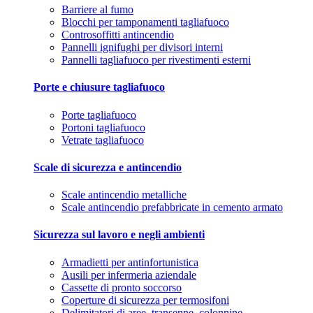
Barriere al fumo
Blocchi per tamponamenti tagliafuoco
Controsoffitti antincendio
Pannelli ignifughi per divisori interni
Pannelli tagliafuoco per rivestimenti esterni
Porte e chiusure tagliafuoco
Porte tagliafuoco
Portoni tagliafuoco
Vetrate tagliafuoco
Scale di sicurezza e antincendio
Scale antincendio metalliche
Scale antincendio prefabbricate in cemento armato
Sicurezza sul lavoro e negli ambienti
Armadietti per antinfortunistica
Ausili per infermeria aziendale
Cassette di pronto soccorso
Coperture di sicurezza per termosifoni
Delimitatori di aree, transenne, colonnine