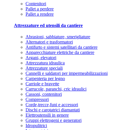
Contenitori
Pallet a perdere
Pallet a rendere
Attrezzature ed utensili da cantiere
Abrasioni, sabbiature, smerigliature
Alternatori e trasformatori
Antifurto e sistemi satellitari da cantiere
Apparecchiature elettriche da cantiere
Argani, elevatori
Attrezzatura idraulica
Attrezzature speciali
Cannelli e saldatori per impermeabilizzazioni
Carpenteria per legno
Carriole e bravette
Carrucole, paranchi, cric idraulici
Cassoni, contenitori
Compressori
Corde,trecce,funi e accessori
Dischi e carotatrici diamantati
Elettroutensili in genere
Gruppi elettrogeni e generatori
Idropulitrici