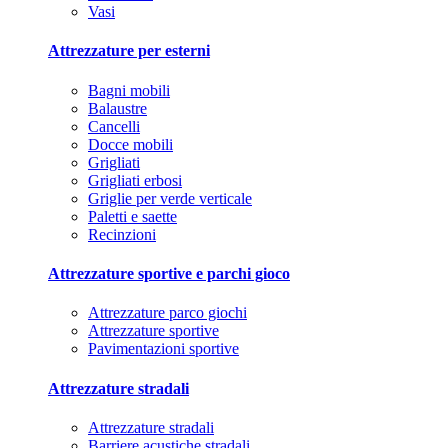
Vasi
Attrezzature per esterni
Bagni mobili
Balaustre
Cancelli
Docce mobili
Grigliati
Grigliati erbosi
Griglie per verde verticale
Paletti e saette
Recinzioni
Attrezzature sportive e parchi gioco
Attrezzature parco giochi
Attrezzature sportive
Pavimentazioni sportive
Attrezzature stradali
Attrezzature stradali
Barriere acustiche stradali