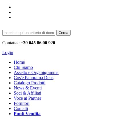
Cerca
Contattaci
+39 045 86 00 920
Login
Home
Chi Siamo
Assetto e Organigramma
Cos'è Panorama Deus
Catalogo Prodotti
News & Eventi
Soci & Affiliati
Voce ai Partner
Fornitori
Contatti
Punti Vendita