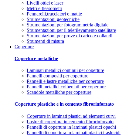
Livelli ottici e laser
Metri e flessometri
Pennarelli,tracciatori e matite
Strumentazioni geotecniche
Strumentazioni per fotogrammetria digitale
Strumentazioni per il telerilevamento satellitare
Strumentazioni per prove di carico e collaudi
Strumenti di misura
Coperture
Coperture metalliche
Laminati metallici continui per coperture
Pannelli compositi per coperture
Pannelli e lastre metalliche per coperture
Pannelli metallici coibentati per coperture
Scandole metalliche per coperture
Coperture plastiche e in cemento fibrorinforzato
Coperture in laminati plastici ad elementi curvi
Lastre di copertura in cemento fibrorinforzato
Pannelli di copertura in laminati plastici opachi
Pannelli di copertura in laminati plastici traslucidi