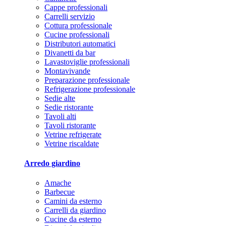
Cappe professionali
Carrelli servizio
Cottura professionale
Cucine professionali
Distributori automatici
Divanetti da bar
Lavastoviglie professionali
Montavivande
Preparazione professionale
Refrigerazione professionale
Sedie alte
Sedie ristorante
Tavoli alti
Tavoli ristorante
Vetrine refrigerate
Vetrine riscaldate
Arredo giardino
Amache
Barbecue
Camini da esterno
Carrelli da giardino
Cucine da esterno