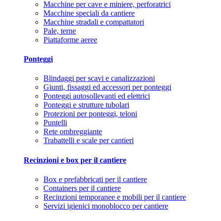
Macchine per cave e miniere, perforatrici
Macchine speciali da cantiere
Macchine stradali e compattatori
Pale, terne
Piattaforme aeree
Ponteggi
Blindaggi per scavi e canalizzazioni
Giunti, fissaggi ed accessori per ponteggi
Ponteggi autosollevanti ed elettrici
Ponteggi e strutture tubolari
Protezioni per ponteggi, teloni
Puntelli
Rete ombreggiante
Trabattelli e scale per cantieri
Recinzioni e box per il cantiere
Box e prefabbricati per il cantiere
Containers per il cantiere
Recinzioni temporanee e mobili per il cantiere
Servizi igienici monoblocco per cantiere