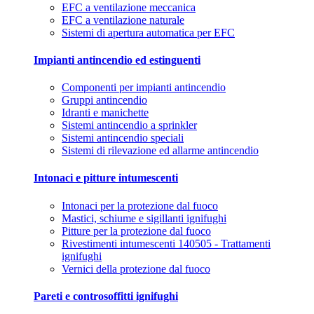
EFC a ventilazione meccanica
EFC a ventilazione naturale
Sistemi di apertura automatica per EFC
Impianti antincendio ed estinguenti
Componenti per impianti antincendio
Gruppi antincendio
Idranti e manichette
Sistemi antincendio a sprinkler
Sistemi antincendio speciali
Sistemi di rilevazione ed allarme antincendio
Intonaci e pitture intumescenti
Intonaci per la protezione dal fuoco
Mastici, schiume e sigillanti ignifughi
Pitture per la protezione dal fuoco
Rivestimenti intumescenti 140505 - Trattamenti
ignifughi
Vernici della protezione dal fuoco
Pareti e controsoffitti ignifughi