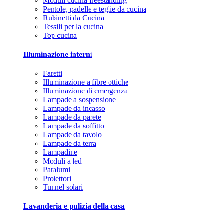
Moduli cucina freestanding
Pentole, padelle e teglie da cucina
Rubinetti da Cucina
Tessili per la cucina
Top cucina
Illuminazione interni
Faretti
Illuminazione a fibre ottiche
Illuminazione di emergenza
Lampade a sospensione
Lampade da incasso
Lampade da parete
Lampade da soffitto
Lampade da tavolo
Lampade da terra
Lampadine
Moduli a led
Paralumi
Proiettori
Tunnel solari
Lavanderia e pulizia della casa