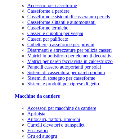
Accessori per casseforme
Casseforme a perdere
Casseforme e sistemi di casseratura per cls
Casseforme slittanti e automontanti
Casseforme termiche
Casseri e cupolini per vespai
Casseri per palificate
Cubettiere, casseforme per provini
Disarmanti e attrezzature per pulizia casseri
Matrici in polistirolo per elementi decorativi
Matrici per pareti facciavista in calcestruzzo
Pannelli cassero autoportanti per solai
Sistemi di casseratura per pareti portanti
Sistemi di sostegno per casseforme
Sistemi e prodotti per riprese di getto
Macchine da cantiere
Accessori per macchine da cantiere
Apripista
Autocarri, trattori, rimorchi
Carrelli elevatori e transpallet
Escavatori
Gru ed autogru