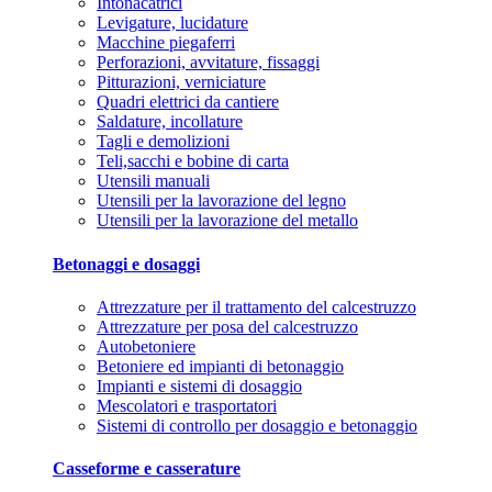
Intonacatrici
Levigature, lucidature
Macchine piegaferri
Perforazioni, avvitature, fissaggi
Pitturazioni, verniciature
Quadri elettrici da cantiere
Saldature, incollature
Tagli e demolizioni
Teli,sacchi e bobine di carta
Utensili manuali
Utensili per la lavorazione del legno
Utensili per la lavorazione del metallo
Betonaggi e dosaggi
Attrezzature per il trattamento del calcestruzzo
Attrezzature per posa del calcestruzzo
Autobetoniere
Betoniere ed impianti di betonaggio
Impianti e sistemi di dosaggio
Mescolatori e trasportatori
Sistemi di controllo per dosaggio e betonaggio
Casseforme e casserature