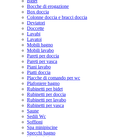
Bidet
Bocche di erogazione
Box doccia
Colonne doccia e bracci doccia
Deviatori
Doccette
Lavabi
Lavatoi
Mobili bagno
Mobili lavabo
Pareti per doccia
Pareti per vasca
Piani lavabo
Piatti doccia
Placche di comando per wc
Plafoniere bagno
Rubinetti per bidet
Rubinetti per doccia
Rubinetti per lavabo
Rubinetti per vasca
Saune
Sedili Wc
Soffioni
Spa minipiscine
Specchi bagno