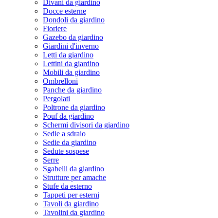
Divani da giardino
Docce esterne
Dondoli da giardino
Fioriere
Gazebo da giardino
Giardini d'inverno
Letti da giardino
Lettini da giardino
Mobili da giardino
Ombrelloni
Panche da giardino
Pergolati
Poltrone da giardino
Pouf da giardino
Schermi divisori da giardino
Sedie a sdraio
Sedie da giardino
Sedute sospese
Serre
Sgabelli da giardino
Strutture per amache
Stufe da esterno
Tappeti per esterni
Tavoli da giardino
Tavolini da giardino