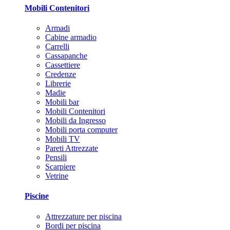
Mobili Contenitori
Armadi
Cabine armadio
Carrelli
Cassapanche
Cassettiere
Credenze
Librerie
Madie
Mobili bar
Mobili Contenitori
Mobili da Ingresso
Mobili porta computer
Mobili TV
Pareti Attrezzate
Pensili
Scarpiere
Vetrine
Piscine
Attrezzature per piscina
Bordi per piscina