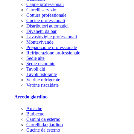
Cappe professionali
Carrelli servizio
Cottura professionale
Cucine professionali
Distributori automatici
Divanetti da bar
Lavastoviglie professionali
Montavivande
Preparazione professionale
Refrigerazione professionale
Sedie alte
Sedie ristorante
Tavoli alti
Tavoli ristorante
Vetrine refrigerate
Vetrine riscaldate
Arredo giardino
Amache
Barbecue
Camini da esterno
Carrelli da giardino
Cucine da esterno