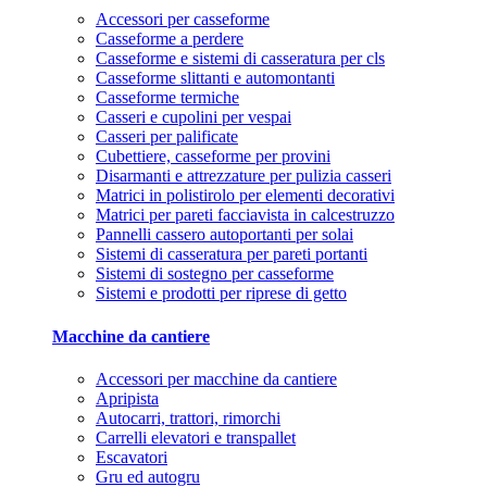
Accessori per casseforme
Casseforme a perdere
Casseforme e sistemi di casseratura per cls
Casseforme slittanti e automontanti
Casseforme termiche
Casseri e cupolini per vespai
Casseri per palificate
Cubettiere, casseforme per provini
Disarmanti e attrezzature per pulizia casseri
Matrici in polistirolo per elementi decorativi
Matrici per pareti facciavista in calcestruzzo
Pannelli cassero autoportanti per solai
Sistemi di casseratura per pareti portanti
Sistemi di sostegno per casseforme
Sistemi e prodotti per riprese di getto
Macchine da cantiere
Accessori per macchine da cantiere
Apripista
Autocarri, trattori, rimorchi
Carrelli elevatori e transpallet
Escavatori
Gru ed autogru