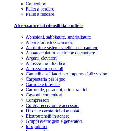
Contenitori
Pallet a perdere
Pallet a rendere
Attrezzature ed utensili da cantiere
Abrasioni, sabbiature, smerigliature
Alternatori e trasformatori
Antifurto e sistemi satellitari da cantiere
Apparecchiature elettriche da cantiere
Argani, elevatori
Attrezzatura idraulica
Attrezzature speciali
Cannelli e saldatori per impermeabilizzazioni
Carpenteria per legno
Carriole e bravette
Carrucole, paranchi, cric idraulici
Cassoni, contenitori
Compressori
Corde,trecce,funi e accessori
Dischi e carotatrici diamantati
Elettroutensili in genere
Gruppi elettrogeni e generatori
Idropulitrici