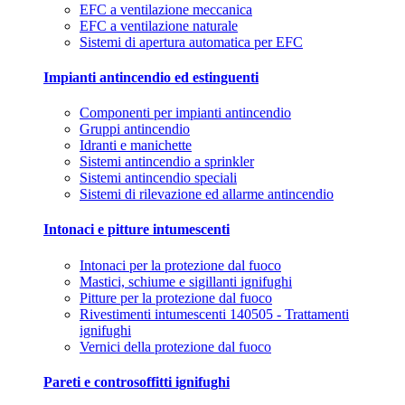
EFC a ventilazione meccanica
EFC a ventilazione naturale
Sistemi di apertura automatica per EFC
Impianti antincendio ed estinguenti
Componenti per impianti antincendio
Gruppi antincendio
Idranti e manichette
Sistemi antincendio a sprinkler
Sistemi antincendio speciali
Sistemi di rilevazione ed allarme antincendio
Intonaci e pitture intumescenti
Intonaci per la protezione dal fuoco
Mastici, schiume e sigillanti ignifughi
Pitture per la protezione dal fuoco
Rivestimenti intumescenti 140505 - Trattamenti
ignifughi
Vernici della protezione dal fuoco
Pareti e controsoffitti ignifughi