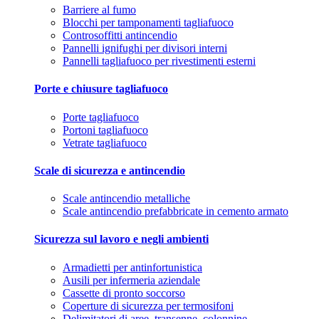
Barriere al fumo
Blocchi per tamponamenti tagliafuoco
Controsoffitti antincendio
Pannelli ignifughi per divisori interni
Pannelli tagliafuoco per rivestimenti esterni
Porte e chiusure tagliafuoco
Porte tagliafuoco
Portoni tagliafuoco
Vetrate tagliafuoco
Scale di sicurezza e antincendio
Scale antincendio metalliche
Scale antincendio prefabbricate in cemento armato
Sicurezza sul lavoro e negli ambienti
Armadietti per antinfortunistica
Ausili per infermeria aziendale
Cassette di pronto soccorso
Coperture di sicurezza per termosifoni
Delimitatori di aree, transenne, colonnine