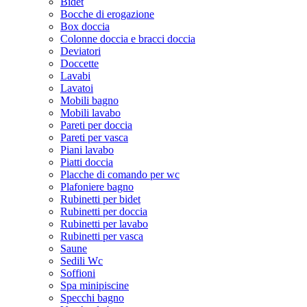
Bidet
Bocche di erogazione
Box doccia
Colonne doccia e bracci doccia
Deviatori
Doccette
Lavabi
Lavatoi
Mobili bagno
Mobili lavabo
Pareti per doccia
Pareti per vasca
Piani lavabo
Piatti doccia
Placche di comando per wc
Plafoniere bagno
Rubinetti per bidet
Rubinetti per doccia
Rubinetti per lavabo
Rubinetti per vasca
Saune
Sedili Wc
Soffioni
Spa minipiscine
Specchi bagno