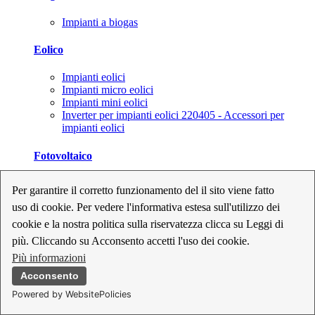
Impianti a biogas
Eolico
Impianti eolici
Impianti micro eolici
Impianti mini eolici
Inverter per impianti eolici 220405 - Accessori per
impianti eolici
Fotovoltaico
Cavi, connettori e sezionatori per impianti fotovoltaici
Per garantire il corretto funzionamento del il sito viene fatto
Inverter per impianti fotovoltaici
uso di cookie. Per vedere l'informativa estesa sull'utilizzo dei
Kit per impianti fotovoltaici
Moduli fotovoltaici
cookie e la nostra politica sulla riservatezza clicca su Leggi di
Sistemi di monitoraggio per impianti fotovoltaici
più. Cliccando su Acconsento accetti l'uso dei cookie.
Strumenti di collaudo e configurazione per impianti
Più informazioni
fotovoltaici
Supporti per impianti fotovoltaici
Acconsento
Powered by WebsitePolicies
Geotermia