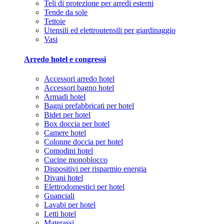
Teli di protezione per arredi esterni
Tende da sole
Tettoie
Utensili ed elettroutensili per giardinaggio
Vasi
Arredo hotel e congressi
Accessori arredo hotel
Accessori bagno hotel
Armadi hotel
Bagni prefabbricati per hotel
Bidet per hotel
Box doccia per hotel
Camere hotel
Colonne doccia per hotel
Comodini hotel
Cucine monoblocco
Dispositivi per risparmio energia
Divani hotel
Elettrodomestici per hotel
Guanciali
Lavabi per hotel
Letti hotel
Materassi