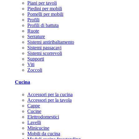
Piani per tavoli
Piedini per mobili
Pomelli per mobili
Profili
Profili di battuta
Ruote
Serrature
Sistemi antiribaltamento
Sistemi passacavi
Sistemi scorrevoli
Supporti
Viti
Zoccoli
Cucina
Accessori per la cucina
Accessori per la tavola
Cappe
Cucine
Elettrodomestici
Lavelli
Minicucine
Mobili da cucina