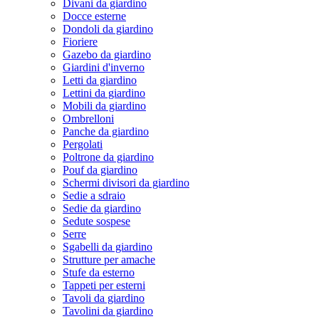
Divani da giardino
Docce esterne
Dondoli da giardino
Fioriere
Gazebo da giardino
Giardini d'inverno
Letti da giardino
Lettini da giardino
Mobili da giardino
Ombrelloni
Panche da giardino
Pergolati
Poltrone da giardino
Pouf da giardino
Schermi divisori da giardino
Sedie a sdraio
Sedie da giardino
Sedute sospese
Serre
Sgabelli da giardino
Strutture per amache
Stufe da esterno
Tappeti per esterni
Tavoli da giardino
Tavolini da giardino