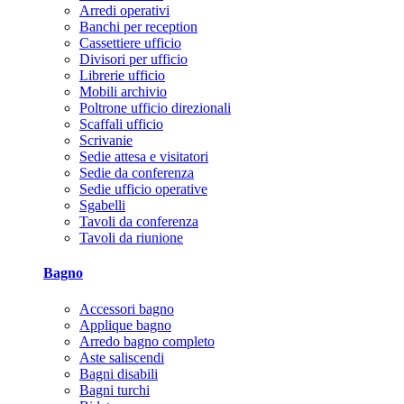
Arredi operativi
Banchi per reception
Cassettiere ufficio
Divisori per ufficio
Librerie ufficio
Mobili archivio
Poltrone ufficio direzionali
Scaffali ufficio
Scrivanie
Sedie attesa e visitatori
Sedie da conferenza
Sedie ufficio operative
Sgabelli
Tavoli da conferenza
Tavoli da riunione
Bagno
Accessori bagno
Applique bagno
Arredo bagno completo
Aste saliscendi
Bagni disabili
Bagni turchi