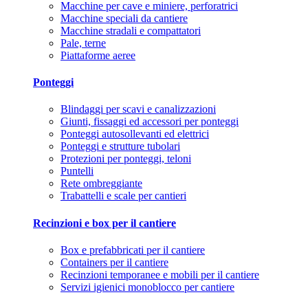
Macchine per cave e miniere, perforatrici
Macchine speciali da cantiere
Macchine stradali e compattatori
Pale, terne
Piattaforme aeree
Ponteggi
Blindaggi per scavi e canalizzazioni
Giunti, fissaggi ed accessori per ponteggi
Ponteggi autosollevanti ed elettrici
Ponteggi e strutture tubolari
Protezioni per ponteggi, teloni
Puntelli
Rete ombreggiante
Trabattelli e scale per cantieri
Recinzioni e box per il cantiere
Box e prefabbricati per il cantiere
Containers per il cantiere
Recinzioni temporanee e mobili per il cantiere
Servizi igienici monoblocco per cantiere