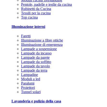
Moduli cucina freestanding
Pentole, padelle e teglie da cucina
Rubinetti da Cucina
Tessili per la cucina
Top cucina
Illuminazione interni
Faretti
Illuminazione a fibre ottiche
Illuminazione di emergenza
Lampade a sospensione
Lampade da incasso
Lampade da parete
Lampade da soffitto
Lampade da tavolo
Lampade da terra
Lampadine
Moduli a led
Paralumi
Proiettori
Tunnel solari
Lavanderia e pulizia della casa