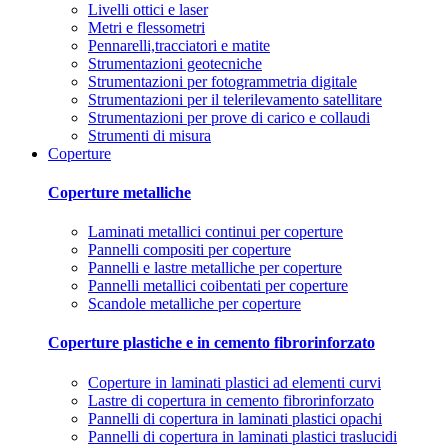
Livelli ottici e laser
Metri e flessometri
Pennarelli,tracciatori e matite
Strumentazioni geotecniche
Strumentazioni per fotogrammetria digitale
Strumentazioni per il telerilevamento satellitare
Strumentazioni per prove di carico e collaudi
Strumenti di misura
Coperture
Coperture metalliche
Laminati metallici continui per coperture
Pannelli compositi per coperture
Pannelli e lastre metalliche per coperture
Pannelli metallici coibentati per coperture
Scandole metalliche per coperture
Coperture plastiche e in cemento fibrorinforzato
Coperture in laminati plastici ad elementi curvi
Lastre di copertura in cemento fibrorinforzato
Pannelli di copertura in laminati plastici opachi
Pannelli di copertura in laminati plastici traslucidi