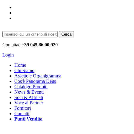
Cerca
Contattaci
+39 045 86 00 920
Login
Home
Chi Siamo
Assetto e Organigramma
Cos'è Panorama Deus
Catalogo Prodotti
News & Eventi
Soci & Affiliati
Voce ai Partner
Fornitori
Contatti
Punti Vendita