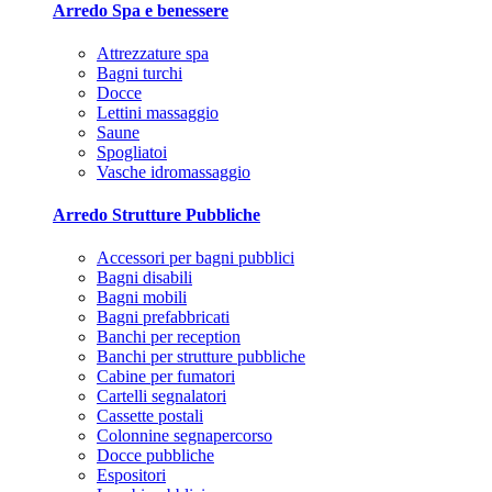
Arredo Spa e benessere
Attrezzature spa
Bagni turchi
Docce
Lettini massaggio
Saune
Spogliatoi
Vasche idromassaggio
Arredo Strutture Pubbliche
Accessori per bagni pubblici
Bagni disabili
Bagni mobili
Bagni prefabbricati
Banchi per reception
Banchi per strutture pubbliche
Cabine per fumatori
Cartelli segnalatori
Cassette postali
Colonnine segnapercorso
Docce pubbliche
Espositori