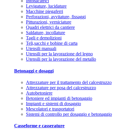
Intonacatrici
Levigature, lucidature
Macchine piegaferri
Perforazioni, avvitature, fissaggi
Pitturazioni, verniciature
Quadri elettrici da cantiere
Saldature, incollature
Tagli e demolizioni
Teli,sacchi e bobine di carta
Utensili manuali
Utensili per la lavorazione del legno
Utensili per la lavorazione del metallo
Betonaggi e dosaggi
Attrezzature per il trattamento del calcestruzzo
Attrezzature per posa del calcestruzzo
Autobetoniere
Betoniere ed impianti di betonaggio
Impianti e sistemi di dosaggio
Mescolatori e trasportatori
Sistemi di controllo per dosaggio e betonaggio
Casseforme e casserature