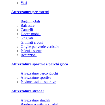
Vasi
Attrezzature per esterni
Bagni mobili
Balaustre
Cancelli
Docce mobili
Grigliati
Grigliati erbosi
Griglie per verde verticale
Paletti e saette
Recinzioni
Attrezzature sportive e parchi gioco
Attrezzature parco giochi
Attrezzature sportive
Pavimentazioni sportive
Attrezzature stradali
Attrezzature stradali
Barriere acustiche stradali