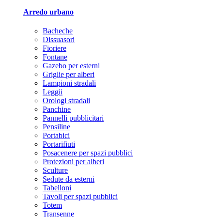
Arredo urbano
Bacheche
Dissuasori
Fioriere
Fontane
Gazebo per esterni
Griglie per alberi
Lampioni stradali
Leggii
Orologi stradali
Panchine
Pannelli pubblicitari
Pensiline
Portabici
Portarifiuti
Posacenere per spazi pubblici
Protezioni per alberi
Sculture
Sedute da esterni
Tabelloni
Tavoli per spazi pubblici
Totem
Transenne