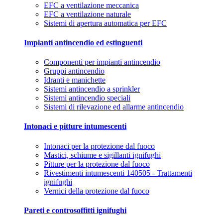
EFC a ventilazione meccanica
EFC a ventilazione naturale
Sistemi di apertura automatica per EFC
Impianti antincendio ed estinguenti
Componenti per impianti antincendio
Gruppi antincendio
Idranti e manichette
Sistemi antincendio a sprinkler
Sistemi antincendio speciali
Sistemi di rilevazione ed allarme antincendio
Intonaci e pitture intumescenti
Intonaci per la protezione dal fuoco
Mastici, schiume e sigillanti ignifughi
Pitture per la protezione dal fuoco
Rivestimenti intumescenti 140505 - Trattamenti
ignifughi
Vernici della protezione dal fuoco
Pareti e controsoffitti ignifughi