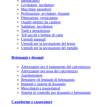
Intonacatrici
Levigature, lucidature
Macchine piegaferri
Perforazioni, avvitature, fissaggi
Pitturazioni, verniciature
Quadri elettrici da cantiere
Saldature, incollature
Tagli e demolizioni
Teli,sacchi e bobine di carta
Utensili manuali
Utensili per la lavorazione del legno
Utensili per la lavorazione del metallo
Betonaggi e dosaggi
Attrezzature per il trattamento del calcestruzzo
Attrezzature per posa del calcestruzzo
Autobetoniere
Betoniere ed impianti di betonaggio
Impianti e sistemi di dosaggio
Mescolatori e trasportatori
Sistemi di controllo per dosaggio e betonaggio
Casseforme e casserature