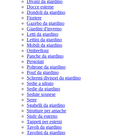
Divani da giardino
Docce esterne
Dondoli da giardino
Fioriere
Gazebo da giardino
Giardini d'inverno
Letti da giardino
Lettini da giardino
Mobili da giardino
Ombrelloni
Panche da giardino
Pergolati
Poltrone da giardino
Pouf da giardino
Schermi divisori da giardino
Sedie a sdraio
Sedie da giardino
Sedute sospese
Serre
Sgabelli da giardino
Strutture per amache
Stufe da esterno
Tappeti per esterni
Tavoli da giardino
Tavolini da giardino