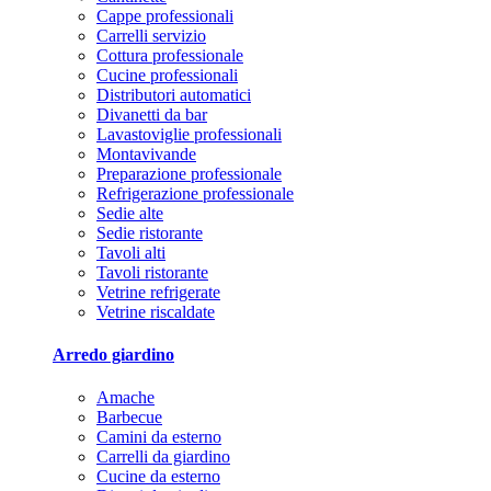
Cappe professionali
Carrelli servizio
Cottura professionale
Cucine professionali
Distributori automatici
Divanetti da bar
Lavastoviglie professionali
Montavivande
Preparazione professionale
Refrigerazione professionale
Sedie alte
Sedie ristorante
Tavoli alti
Tavoli ristorante
Vetrine refrigerate
Vetrine riscaldate
Arredo giardino
Amache
Barbecue
Camini da esterno
Carrelli da giardino
Cucine da esterno