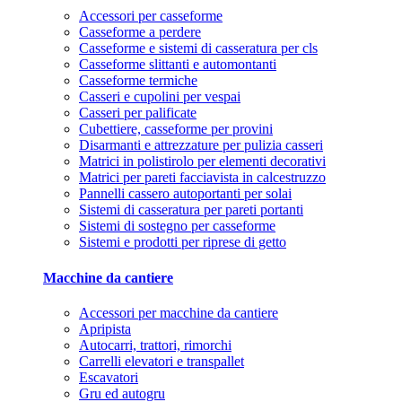
Accessori per casseforme
Casseforme a perdere
Casseforme e sistemi di casseratura per cls
Casseforme slittanti e automontanti
Casseforme termiche
Casseri e cupolini per vespai
Casseri per palificate
Cubettiere, casseforme per provini
Disarmanti e attrezzature per pulizia casseri
Matrici in polistirolo per elementi decorativi
Matrici per pareti facciavista in calcestruzzo
Pannelli cassero autoportanti per solai
Sistemi di casseratura per pareti portanti
Sistemi di sostegno per casseforme
Sistemi e prodotti per riprese di getto
Macchine da cantiere
Accessori per macchine da cantiere
Apripista
Autocarri, trattori, rimorchi
Carrelli elevatori e transpallet
Escavatori
Gru ed autogru