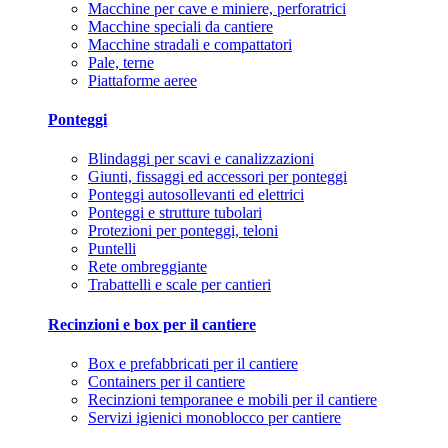
Macchine per cave e miniere, perforatrici
Macchine speciali da cantiere
Macchine stradali e compattatori
Pale, terne
Piattaforme aeree
Ponteggi
Blindaggi per scavi e canalizzazioni
Giunti, fissaggi ed accessori per ponteggi
Ponteggi autosollevanti ed elettrici
Ponteggi e strutture tubolari
Protezioni per ponteggi, teloni
Puntelli
Rete ombreggiante
Trabattelli e scale per cantieri
Recinzioni e box per il cantiere
Box e prefabbricati per il cantiere
Containers per il cantiere
Recinzioni temporanee e mobili per il cantiere
Servizi igienici monoblocco per cantiere