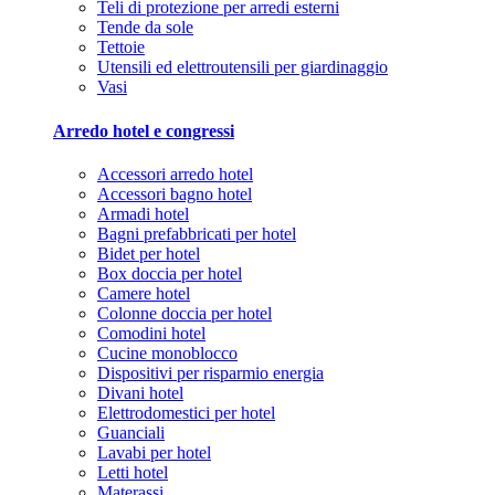
Teli di protezione per arredi esterni
Tende da sole
Tettoie
Utensili ed elettroutensili per giardinaggio
Vasi
Arredo hotel e congressi
Accessori arredo hotel
Accessori bagno hotel
Armadi hotel
Bagni prefabbricati per hotel
Bidet per hotel
Box doccia per hotel
Camere hotel
Colonne doccia per hotel
Comodini hotel
Cucine monoblocco
Dispositivi per risparmio energia
Divani hotel
Elettrodomestici per hotel
Guanciali
Lavabi per hotel
Letti hotel
Materassi