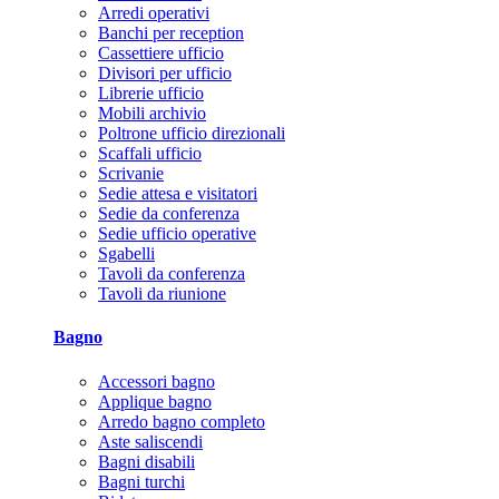
Arredi operativi
Banchi per reception
Cassettiere ufficio
Divisori per ufficio
Librerie ufficio
Mobili archivio
Poltrone ufficio direzionali
Scaffali ufficio
Scrivanie
Sedie attesa e visitatori
Sedie da conferenza
Sedie ufficio operative
Sgabelli
Tavoli da conferenza
Tavoli da riunione
Bagno
Accessori bagno
Applique bagno
Arredo bagno completo
Aste saliscendi
Bagni disabili
Bagni turchi