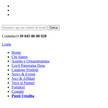
Cerca
Contattaci
+39 045 86 00 920
Login
Home
Chi Siamo
Assetto e Organigramma
Cos'è Panorama Deus
Catalogo Prodotti
News & Eventi
Soci & Affiliati
Voce ai Partner
Fornitori
Contatti
Punti Vendita