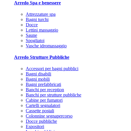
Arredo Spa e benessere
Attrezzature spa
Bagni turchi
Docce
Lettini massaggio
Saune
Spogliatoi
Vasche idromassaggio
Arredo Strutture Pubbliche
Accessori per bagni pubblici
Bagni disabili
Bagni mobili
Bagni prefabbricati
Banchi per reception
Banchi per strutture pubbliche
Cabine per fumatori
Cartelli segnalatori
Cassette postali
Colonnine segnapercorso
Docce pubbliche
Espositori