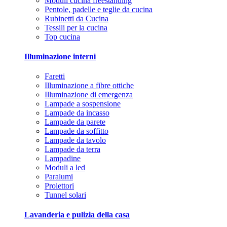
Moduli cucina freestanding
Pentole, padelle e teglie da cucina
Rubinetti da Cucina
Tessili per la cucina
Top cucina
Illuminazione interni
Faretti
Illuminazione a fibre ottiche
Illuminazione di emergenza
Lampade a sospensione
Lampade da incasso
Lampade da parete
Lampade da soffitto
Lampade da tavolo
Lampade da terra
Lampadine
Moduli a led
Paralumi
Proiettori
Tunnel solari
Lavanderia e pulizia della casa