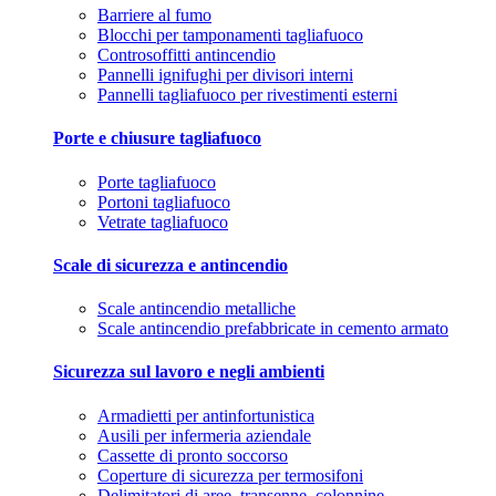
Barriere al fumo
Blocchi per tamponamenti tagliafuoco
Controsoffitti antincendio
Pannelli ignifughi per divisori interni
Pannelli tagliafuoco per rivestimenti esterni
Porte e chiusure tagliafuoco
Porte tagliafuoco
Portoni tagliafuoco
Vetrate tagliafuoco
Scale di sicurezza e antincendio
Scale antincendio metalliche
Scale antincendio prefabbricate in cemento armato
Sicurezza sul lavoro e negli ambienti
Armadietti per antinfortunistica
Ausili per infermeria aziendale
Cassette di pronto soccorso
Coperture di sicurezza per termosifoni
Delimitatori di aree, transenne, colonnine