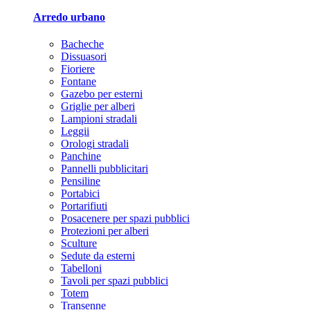
Arredo urbano
Bacheche
Dissuasori
Fioriere
Fontane
Gazebo per esterni
Griglie per alberi
Lampioni stradali
Leggii
Orologi stradali
Panchine
Pannelli pubblicitari
Pensiline
Portabici
Portarifiuti
Posacenere per spazi pubblici
Protezioni per alberi
Sculture
Sedute da esterni
Tabelloni
Tavoli per spazi pubblici
Totem
Transenne