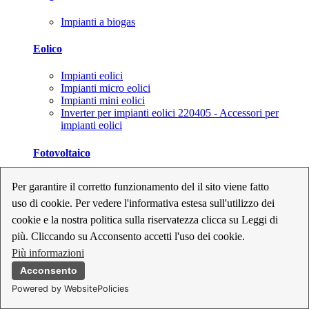
Impianti a biogas
Eolico
Impianti eolici
Impianti micro eolici
Impianti mini eolici
Inverter per impianti eolici 220405 - Accessori per
impianti eolici
Fotovoltaico
Cavi, connettori e sezionatori per impianti fotovoltaici
Per garantire il corretto funzionamento del il sito viene fatto
Inverter per impianti fotovoltaici
uso di cookie. Per vedere l'informativa estesa sull'utilizzo dei
Kit per impianti fotovoltaici
Moduli fotovoltaici
cookie e la nostra politica sulla riservatezza clicca su Leggi di
Sistemi di monitoraggio per impianti fotovoltaici
più. Cliccando su Acconsento accetti l'uso dei cookie.
Strumenti di collaudo e configurazione per impianti
Più informazioni
fotovoltaici
Supporti per impianti fotovoltaici
Acconsento
Powered by WebsitePolicies
Geotermia