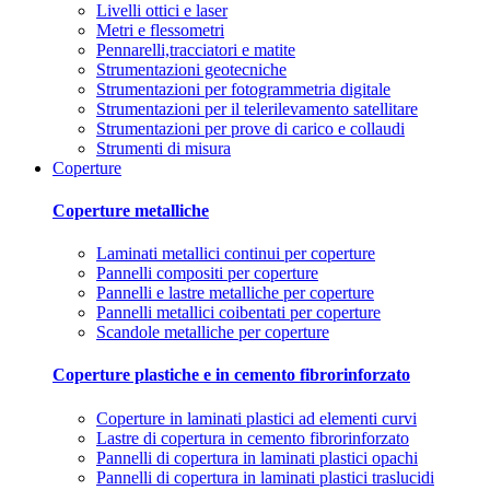
Livelli ottici e laser
Metri e flessometri
Pennarelli,tracciatori e matite
Strumentazioni geotecniche
Strumentazioni per fotogrammetria digitale
Strumentazioni per il telerilevamento satellitare
Strumentazioni per prove di carico e collaudi
Strumenti di misura
Coperture
Coperture metalliche
Laminati metallici continui per coperture
Pannelli compositi per coperture
Pannelli e lastre metalliche per coperture
Pannelli metallici coibentati per coperture
Scandole metalliche per coperture
Coperture plastiche e in cemento fibrorinforzato
Coperture in laminati plastici ad elementi curvi
Lastre di copertura in cemento fibrorinforzato
Pannelli di copertura in laminati plastici opachi
Pannelli di copertura in laminati plastici traslucidi