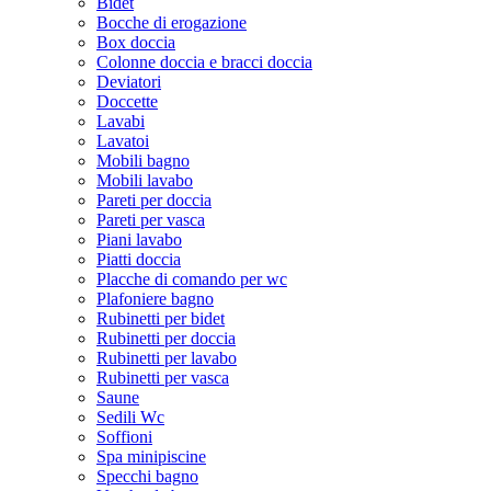
Bidet
Bocche di erogazione
Box doccia
Colonne doccia e bracci doccia
Deviatori
Doccette
Lavabi
Lavatoi
Mobili bagno
Mobili lavabo
Pareti per doccia
Pareti per vasca
Piani lavabo
Piatti doccia
Placche di comando per wc
Plafoniere bagno
Rubinetti per bidet
Rubinetti per doccia
Rubinetti per lavabo
Rubinetti per vasca
Saune
Sedili Wc
Soffioni
Spa minipiscine
Specchi bagno