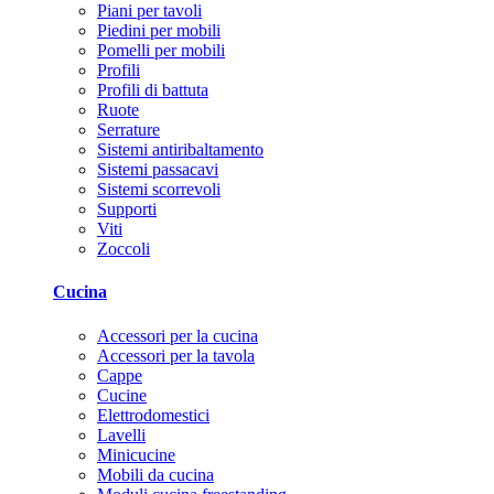
Piani per tavoli
Piedini per mobili
Pomelli per mobili
Profili
Profili di battuta
Ruote
Serrature
Sistemi antiribaltamento
Sistemi passacavi
Sistemi scorrevoli
Supporti
Viti
Zoccoli
Cucina
Accessori per la cucina
Accessori per la tavola
Cappe
Cucine
Elettrodomestici
Lavelli
Minicucine
Mobili da cucina