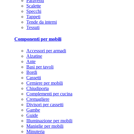
Paraventi
Scalette
Specchi
Tappeti
Tende da interni
Tessuti
Componenti per mobili
Accessori per armadi
Alzatine
Ante
Basi per tavoli
Bordi
Cassetti
Cerniere per mobili
Chiudiporta
Complementi per cucina
Cremagliere
Divisori per cassetti
Gambe
Guide
Illuminazione per mobili
Maniglie per mobili
Minuteria