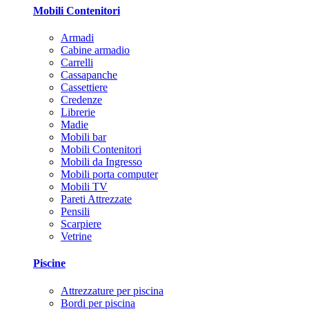
Mobili Contenitori
Armadi
Cabine armadio
Carrelli
Cassapanche
Cassettiere
Credenze
Librerie
Madie
Mobili bar
Mobili Contenitori
Mobili da Ingresso
Mobili porta computer
Mobili TV
Pareti Attrezzate
Pensili
Scarpiere
Vetrine
Piscine
Attrezzature per piscina
Bordi per piscina