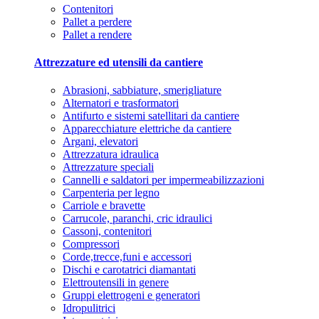
Contenitori
Pallet a perdere
Pallet a rendere
Attrezzature ed utensili da cantiere
Abrasioni, sabbiature, smerigliature
Alternatori e trasformatori
Antifurto e sistemi satellitari da cantiere
Apparecchiature elettriche da cantiere
Argani, elevatori
Attrezzatura idraulica
Attrezzature speciali
Cannelli e saldatori per impermeabilizzazioni
Carpenteria per legno
Carriole e bravette
Carrucole, paranchi, cric idraulici
Cassoni, contenitori
Compressori
Corde,trecce,funi e accessori
Dischi e carotatrici diamantati
Elettroutensili in genere
Gruppi elettrogeni e generatori
Idropulitrici