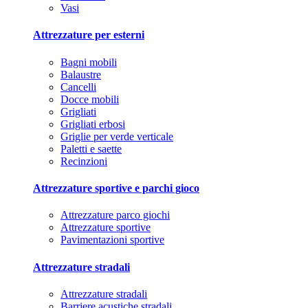
Vasi
Attrezzature per esterni
Bagni mobili
Balaustre
Cancelli
Docce mobili
Grigliati
Grigliati erbosi
Griglie per verde verticale
Paletti e saette
Recinzioni
Attrezzature sportive e parchi gioco
Attrezzature parco giochi
Attrezzature sportive
Pavimentazioni sportive
Attrezzature stradali
Attrezzature stradali
Barriere acustiche stradali