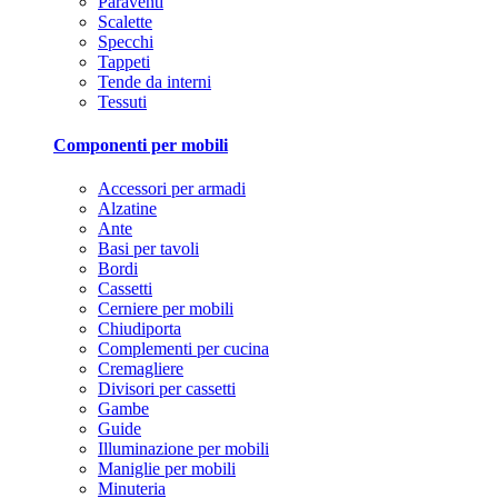
Paraventi
Scalette
Specchi
Tappeti
Tende da interni
Tessuti
Componenti per mobili
Accessori per armadi
Alzatine
Ante
Basi per tavoli
Bordi
Cassetti
Cerniere per mobili
Chiudiporta
Complementi per cucina
Cremagliere
Divisori per cassetti
Gambe
Guide
Illuminazione per mobili
Maniglie per mobili
Minuteria