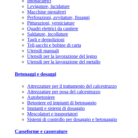
Intonacatrici
Levigature, lucidature
Macchine piegaferri
Perforazioni, avvitature, fissaggi
Pitturazioni, verniciature
Quadri elettrici da cantiere
Saldature, incollature
Tagli e demolizioni
Teli,sacchi e bobine di carta
Utensili manuali
Utensili per la lavorazione del legno
Utensili per la lavorazione del metallo
Betonaggi e dosaggi
Attrezzature per il trattamento del calcestruzzo
Attrezzature per posa del calcestruzzo
Autobetoniere
Betoniere ed impianti di betonaggio
Impianti e sistemi di dosaggio
Mescolatori e trasportatori
Sistemi di controllo per dosaggio e betonaggio
Casseforme e casserature