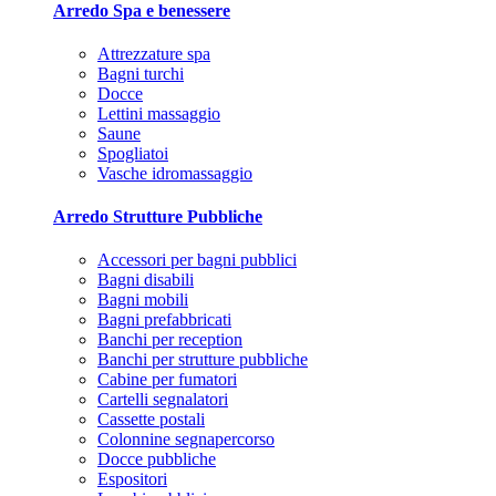
Arredo Spa e benessere
Attrezzature spa
Bagni turchi
Docce
Lettini massaggio
Saune
Spogliatoi
Vasche idromassaggio
Arredo Strutture Pubbliche
Accessori per bagni pubblici
Bagni disabili
Bagni mobili
Bagni prefabbricati
Banchi per reception
Banchi per strutture pubbliche
Cabine per fumatori
Cartelli segnalatori
Cassette postali
Colonnine segnapercorso
Docce pubbliche
Espositori