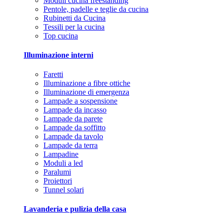
Moduli cucina freestanding
Pentole, padelle e teglie da cucina
Rubinetti da Cucina
Tessili per la cucina
Top cucina
Illuminazione interni
Faretti
Illuminazione a fibre ottiche
Illuminazione di emergenza
Lampade a sospensione
Lampade da incasso
Lampade da parete
Lampade da soffitto
Lampade da tavolo
Lampade da terra
Lampadine
Moduli a led
Paralumi
Proiettori
Tunnel solari
Lavanderia e pulizia della casa