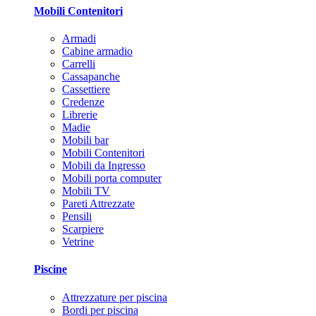
Mobili Contenitori
Armadi
Cabine armadio
Carrelli
Cassapanche
Cassettiere
Credenze
Librerie
Madie
Mobili bar
Mobili Contenitori
Mobili da Ingresso
Mobili porta computer
Mobili TV
Pareti Attrezzate
Pensili
Scarpiere
Vetrine
Piscine
Attrezzature per piscina
Bordi per piscina