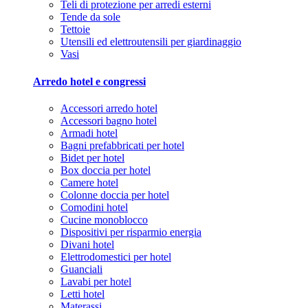
Teli di protezione per arredi esterni
Tende da sole
Tettoie
Utensili ed elettroutensili per giardinaggio
Vasi
Arredo hotel e congressi
Accessori arredo hotel
Accessori bagno hotel
Armadi hotel
Bagni prefabbricati per hotel
Bidet per hotel
Box doccia per hotel
Camere hotel
Colonne doccia per hotel
Comodini hotel
Cucine monoblocco
Dispositivi per risparmio energia
Divani hotel
Elettrodomestici per hotel
Guanciali
Lavabi per hotel
Letti hotel
Materassi