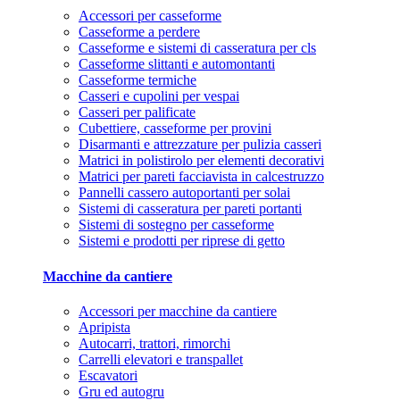
Accessori per casseforme
Casseforme a perdere
Casseforme e sistemi di casseratura per cls
Casseforme slittanti e automontanti
Casseforme termiche
Casseri e cupolini per vespai
Casseri per palificate
Cubettiere, casseforme per provini
Disarmanti e attrezzature per pulizia casseri
Matrici in polistirolo per elementi decorativi
Matrici per pareti facciavista in calcestruzzo
Pannelli cassero autoportanti per solai
Sistemi di casseratura per pareti portanti
Sistemi di sostegno per casseforme
Sistemi e prodotti per riprese di getto
Macchine da cantiere
Accessori per macchine da cantiere
Apripista
Autocarri, trattori, rimorchi
Carrelli elevatori e transpallet
Escavatori
Gru ed autogru