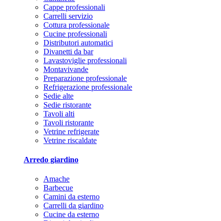
Cappe professionali
Carrelli servizio
Cottura professionale
Cucine professionali
Distributori automatici
Divanetti da bar
Lavastoviglie professionali
Montavivande
Preparazione professionale
Refrigerazione professionale
Sedie alte
Sedie ristorante
Tavoli alti
Tavoli ristorante
Vetrine refrigerate
Vetrine riscaldate
Arredo giardino
Amache
Barbecue
Camini da esterno
Carrelli da giardino
Cucine da esterno