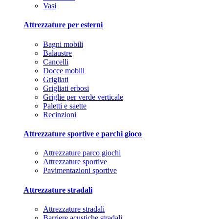
Vasi
Attrezzature per esterni
Bagni mobili
Balaustre
Cancelli
Docce mobili
Grigliati
Grigliati erbosi
Griglie per verde verticale
Paletti e saette
Recinzioni
Attrezzature sportive e parchi gioco
Attrezzature parco giochi
Attrezzature sportive
Pavimentazioni sportive
Attrezzature stradali
Attrezzature stradali
Barriere acustiche stradali