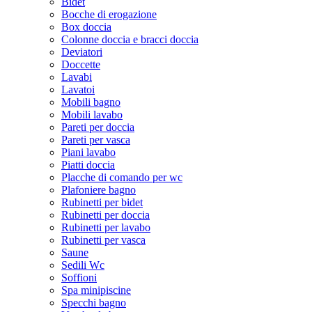
Bidet
Bocche di erogazione
Box doccia
Colonne doccia e bracci doccia
Deviatori
Doccette
Lavabi
Lavatoi
Mobili bagno
Mobili lavabo
Pareti per doccia
Pareti per vasca
Piani lavabo
Piatti doccia
Placche di comando per wc
Plafoniere bagno
Rubinetti per bidet
Rubinetti per doccia
Rubinetti per lavabo
Rubinetti per vasca
Saune
Sedili Wc
Soffioni
Spa minipiscine
Specchi bagno