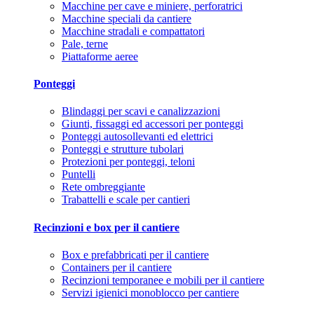
Macchine per cave e miniere, perforatrici
Macchine speciali da cantiere
Macchine stradali e compattatori
Pale, terne
Piattaforme aeree
Ponteggi
Blindaggi per scavi e canalizzazioni
Giunti, fissaggi ed accessori per ponteggi
Ponteggi autosollevanti ed elettrici
Ponteggi e strutture tubolari
Protezioni per ponteggi, teloni
Puntelli
Rete ombreggiante
Trabattelli e scale per cantieri
Recinzioni e box per il cantiere
Box e prefabbricati per il cantiere
Containers per il cantiere
Recinzioni temporanee e mobili per il cantiere
Servizi igienici monoblocco per cantiere