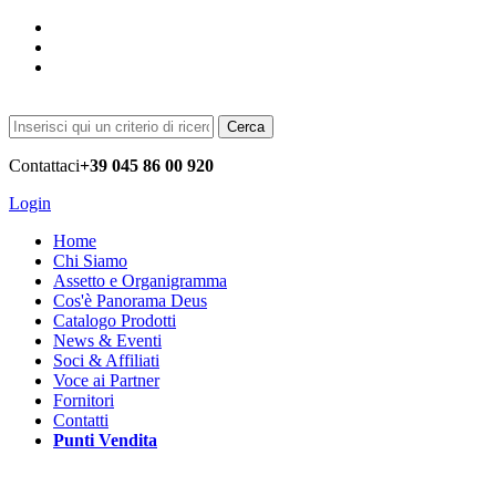
Cerca
Contattaci
+39 045 86 00 920
Login
Home
Chi Siamo
Assetto e Organigramma
Cos'è Panorama Deus
Catalogo Prodotti
News & Eventi
Soci & Affiliati
Voce ai Partner
Fornitori
Contatti
Punti Vendita