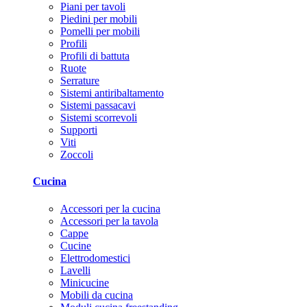
Piani per tavoli
Piedini per mobili
Pomelli per mobili
Profili
Profili di battuta
Ruote
Serrature
Sistemi antiribaltamento
Sistemi passacavi
Sistemi scorrevoli
Supporti
Viti
Zoccoli
Cucina
Accessori per la cucina
Accessori per la tavola
Cappe
Cucine
Elettrodomestici
Lavelli
Minicucine
Mobili da cucina