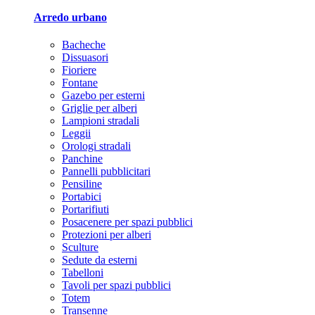
Arredo urbano
Bacheche
Dissuasori
Fioriere
Fontane
Gazebo per esterni
Griglie per alberi
Lampioni stradali
Leggii
Orologi stradali
Panchine
Pannelli pubblicitari
Pensiline
Portabici
Portarifiuti
Posacenere per spazi pubblici
Protezioni per alberi
Sculture
Sedute da esterni
Tabelloni
Tavoli per spazi pubblici
Totem
Transenne