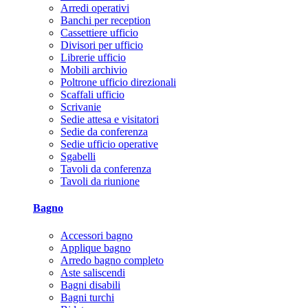
Arredi operativi
Banchi per reception
Cassettiere ufficio
Divisori per ufficio
Librerie ufficio
Mobili archivio
Poltrone ufficio direzionali
Scaffali ufficio
Scrivanie
Sedie attesa e visitatori
Sedie da conferenza
Sedie ufficio operative
Sgabelli
Tavoli da conferenza
Tavoli da riunione
Bagno
Accessori bagno
Applique bagno
Arredo bagno completo
Aste saliscendi
Bagni disabili
Bagni turchi