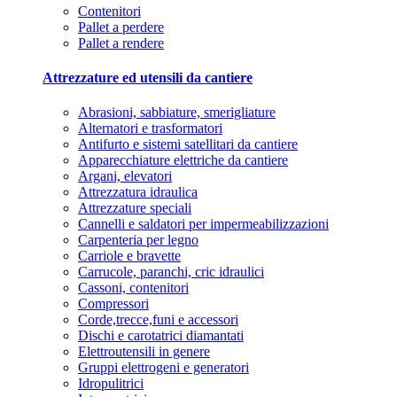
Contenitori
Pallet a perdere
Pallet a rendere
Attrezzature ed utensili da cantiere
Abrasioni, sabbiature, smerigliature
Alternatori e trasformatori
Antifurto e sistemi satellitari da cantiere
Apparecchiature elettriche da cantiere
Argani, elevatori
Attrezzatura idraulica
Attrezzature speciali
Cannelli e saldatori per impermeabilizzazioni
Carpenteria per legno
Carriole e bravette
Carrucole, paranchi, cric idraulici
Cassoni, contenitori
Compressori
Corde,trecce,funi e accessori
Dischi e carotatrici diamantati
Elettroutensili in genere
Gruppi elettrogeni e generatori
Idropulitrici