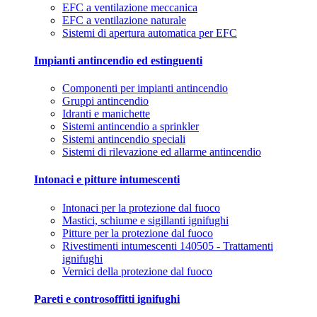
EFC a ventilazione meccanica
EFC a ventilazione naturale
Sistemi di apertura automatica per EFC
Impianti antincendio ed estinguenti
Componenti per impianti antincendio
Gruppi antincendio
Idranti e manichette
Sistemi antincendio a sprinkler
Sistemi antincendio speciali
Sistemi di rilevazione ed allarme antincendio
Intonaci e pitture intumescenti
Intonaci per la protezione dal fuoco
Mastici, schiume e sigillanti ignifughi
Pitture per la protezione dal fuoco
Rivestimenti intumescenti 140505 - Trattamenti
ignifughi
Vernici della protezione dal fuoco
Pareti e controsoffitti ignifughi