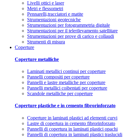
Livelli ottici e laser
Metri e flessometri
Pennarelli,tracciatori e matite
Strumentazioni geotecniche
Strumentazioni per fotogrammetria digitale
Strumentazioni per il telerilevamento satellitare
Strumentazioni per prove di carico e collaudi
Strumenti di misura
Coperture
Coperture metalliche
Laminati metallici continui per coperture
Pannelli compositi per coperture
Pannelli e lastre metalliche per coperture
Pannelli metallici coibentati per coperture
Scandole metalliche per coperture
Coperture plastiche e in cemento fibrorinforzato
Coperture in laminati plastici ad elementi curvi
Lastre di copertura in cemento fibrorinforzato
Pannelli di copertura in laminati plastici opachi
Pannelli di copertura in laminati plastici traslucidi