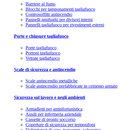
Barriere al fumo
Blocchi per tamponamenti tagliafuoco
Controsoffitti antincendio
Pannelli ignifughi per divisori interni
Pannelli tagliafuoco per rivestimenti esterni
Porte e chiusure tagliafuoco
Porte tagliafuoco
Portoni tagliafuoco
Vetrate tagliafuoco
Scale di sicurezza e antincendio
Scale antincendio metalliche
Scale antincendio prefabbricate in cemento armato
Sicurezza sul lavoro e negli ambienti
Armadietti per antinfortunistica
Ausili per infermeria aziendale
Cassette di pronto soccorso
Coperture di sicurezza per termosifoni
Delimitatori di aree, transenne, colonnine