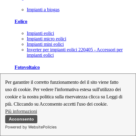
Impianti a biogas
Eolico
Impianti eolici
Impianti micro eolici
Impianti mini eolici
Inverter per impianti eolici 220405 - Accessori per
impianti eolici
Fotovoltaico
Cavi, connettori e sezionatori per impianti fotovoltaici
Per garantire il corretto funzionamento del il sito viene fatto
Inverter per impianti fotovoltaici
uso di cookie. Per vedere l'informativa estesa sull'utilizzo dei
Kit per impianti fotovoltaici
Moduli fotovoltaici
cookie e la nostra politica sulla riservatezza clicca su Leggi di
Sistemi di monitoraggio per impianti fotovoltaici
più. Cliccando su Acconsento accetti l'uso dei cookie.
Strumenti di collaudo e configurazione per impianti
Più informazioni
fotovoltaici
Supporti per impianti fotovoltaici
Acconsento
Powered by WebsitePolicies
Geotermia