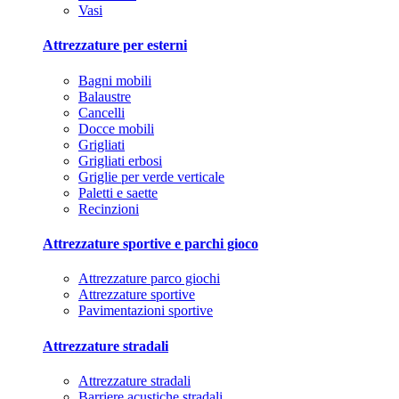
Vasi
Attrezzature per esterni
Bagni mobili
Balaustre
Cancelli
Docce mobili
Grigliati
Grigliati erbosi
Griglie per verde verticale
Paletti e saette
Recinzioni
Attrezzature sportive e parchi gioco
Attrezzature parco giochi
Attrezzature sportive
Pavimentazioni sportive
Attrezzature stradali
Attrezzature stradali
Barriere acustiche stradali