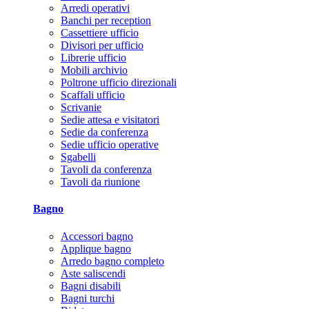
Arredi operativi
Banchi per reception
Cassettiere ufficio
Divisori per ufficio
Librerie ufficio
Mobili archivio
Poltrone ufficio direzionali
Scaffali ufficio
Scrivanie
Sedie attesa e visitatori
Sedie da conferenza
Sedie ufficio operative
Sgabelli
Tavoli da conferenza
Tavoli da riunione
Bagno
Accessori bagno
Applique bagno
Arredo bagno completo
Aste saliscendi
Bagni disabili
Bagni turchi