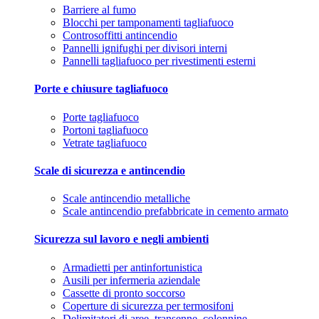
Barriere al fumo
Blocchi per tamponamenti tagliafuoco
Controsoffitti antincendio
Pannelli ignifughi per divisori interni
Pannelli tagliafuoco per rivestimenti esterni
Porte e chiusure tagliafuoco
Porte tagliafuoco
Portoni tagliafuoco
Vetrate tagliafuoco
Scale di sicurezza e antincendio
Scale antincendio metalliche
Scale antincendio prefabbricate in cemento armato
Sicurezza sul lavoro e negli ambienti
Armadietti per antinfortunistica
Ausili per infermeria aziendale
Cassette di pronto soccorso
Coperture di sicurezza per termosifoni
Delimitatori di aree, transenne, colonnine