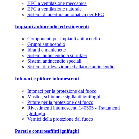
EFC a ventilazione meccanica
EFC a ventilazione naturale
Sistemi di apertura automatica per EFC
Impianti antincendio ed estinguenti
Componenti per impianti antincendio
Gruppi antincendio
Idranti e manichette
Sistemi antincendio a sprinkler
Sistemi antincendio speciali
Sistemi di rilevazione ed allarme antincendio
Intonaci e pitture intumescenti
Intonaci per la protezione dal fuoco
Mastici, schiume e sigillanti ignifughi
Pitture per la protezione dal fuoco
Rivestimenti intumescenti 140505 - Trattamenti
ignifughi
Vernici della protezione dal fuoco
Pareti e controsoffitti ignifughi