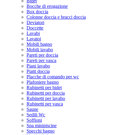
Bidet
Bocche di erogazione
Box doccia
Colonne doccia e bracci doccia
Deviatori
Doccette
Lavabi
Lavatoi
Mobili bagno
Mobili lavabo
Pareti per doccia
Pareti per vasca
Piani lavabo
Piatti doccia
Placche di comando per wc
Plafoniere bagno
Rubinetti per bidet
Rubinetti per doccia
Rubinetti per lavabo
Rubinetti per vasca
Saune
Sedili Wc
Soffioni
Spa minipiscine
Specchi bagno