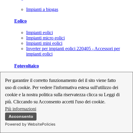
Impianti a biogas
Eolico
Impianti eolici
Impianti micro eolici
Impianti mini eolici
Inverter per impianti eolici 220405 - Accessori per
impianti eolici
Fotovoltaico
Cavi, connettori e sezionatori per impianti fotovoltaici
Per garantire il corretto funzionamento del il sito viene fatto
Inverter per impianti fotovoltaici
uso di cookie. Per vedere l'informativa estesa sull'utilizzo dei
Kit per impianti fotovoltaici
Moduli fotovoltaici
cookie e la nostra politica sulla riservatezza clicca su Leggi di
Sistemi di monitoraggio per impianti fotovoltaici
più. Cliccando su Acconsento accetti l'uso dei cookie.
Strumenti di collaudo e configurazione per impianti
Più informazioni
fotovoltaici
Supporti per impianti fotovoltaici
Acconsento
Powered by WebsitePolicies
Geotermia