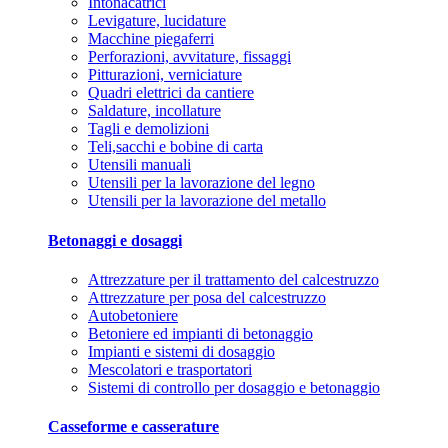
Intonacatrici
Levigature, lucidature
Macchine piegaferri
Perforazioni, avvitature, fissaggi
Pitturazioni, verniciature
Quadri elettrici da cantiere
Saldature, incollature
Tagli e demolizioni
Teli,sacchi e bobine di carta
Utensili manuali
Utensili per la lavorazione del legno
Utensili per la lavorazione del metallo
Betonaggi e dosaggi
Attrezzature per il trattamento del calcestruzzo
Attrezzature per posa del calcestruzzo
Autobetoniere
Betoniere ed impianti di betonaggio
Impianti e sistemi di dosaggio
Mescolatori e trasportatori
Sistemi di controllo per dosaggio e betonaggio
Casseforme e casserature