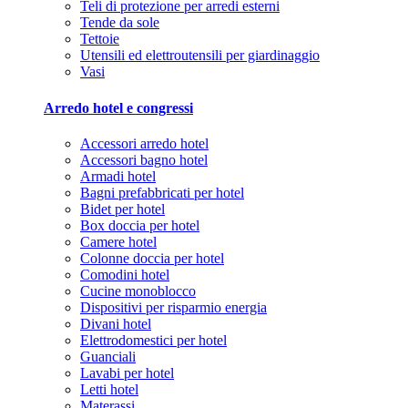
Teli di protezione per arredi esterni
Tende da sole
Tettoie
Utensili ed elettroutensili per giardinaggio
Vasi
Arredo hotel e congressi
Accessori arredo hotel
Accessori bagno hotel
Armadi hotel
Bagni prefabbricati per hotel
Bidet per hotel
Box doccia per hotel
Camere hotel
Colonne doccia per hotel
Comodini hotel
Cucine monoblocco
Dispositivi per risparmio energia
Divani hotel
Elettrodomestici per hotel
Guanciali
Lavabi per hotel
Letti hotel
Materassi