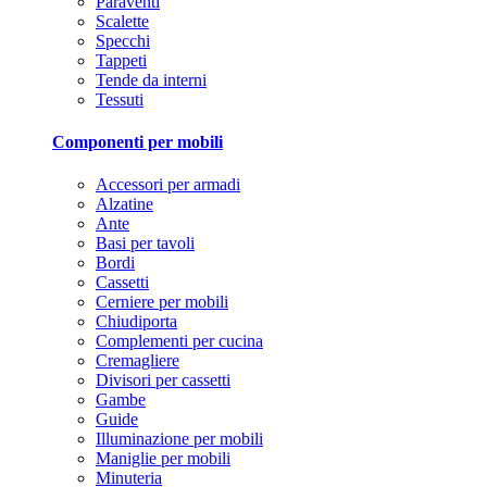
Paraventi
Scalette
Specchi
Tappeti
Tende da interni
Tessuti
Componenti per mobili
Accessori per armadi
Alzatine
Ante
Basi per tavoli
Bordi
Cassetti
Cerniere per mobili
Chiudiporta
Complementi per cucina
Cremagliere
Divisori per cassetti
Gambe
Guide
Illuminazione per mobili
Maniglie per mobili
Minuteria