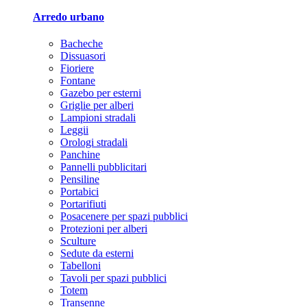
Arredo urbano
Bacheche
Dissuasori
Fioriere
Fontane
Gazebo per esterni
Griglie per alberi
Lampioni stradali
Leggii
Orologi stradali
Panchine
Pannelli pubblicitari
Pensiline
Portabici
Portarifiuti
Posacenere per spazi pubblici
Protezioni per alberi
Sculture
Sedute da esterni
Tabelloni
Tavoli per spazi pubblici
Totem
Transenne