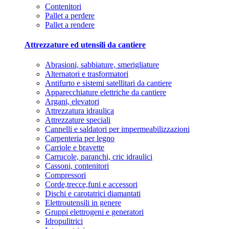
Contenitori
Pallet a perdere
Pallet a rendere
Attrezzature ed utensili da cantiere
Abrasioni, sabbiature, smerigliature
Alternatori e trasformatori
Antifurto e sistemi satellitari da cantiere
Apparecchiature elettriche da cantiere
Argani, elevatori
Attrezzatura idraulica
Attrezzature speciali
Cannelli e saldatori per impermeabilizzazioni
Carpenteria per legno
Carriole e bravette
Carrucole, paranchi, cric idraulici
Cassoni, contenitori
Compressori
Corde,trecce,funi e accessori
Dischi e carotatrici diamantati
Elettroutensili in genere
Gruppi elettrogeni e generatori
Idropulitrici