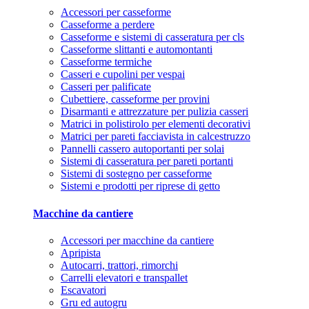
Accessori per casseforme
Casseforme a perdere
Casseforme e sistemi di casseratura per cls
Casseforme slittanti e automontanti
Casseforme termiche
Casseri e cupolini per vespai
Casseri per palificate
Cubettiere, casseforme per provini
Disarmanti e attrezzature per pulizia casseri
Matrici in polistirolo per elementi decorativi
Matrici per pareti facciavista in calcestruzzo
Pannelli cassero autoportanti per solai
Sistemi di casseratura per pareti portanti
Sistemi di sostegno per casseforme
Sistemi e prodotti per riprese di getto
Macchine da cantiere
Accessori per macchine da cantiere
Apripista
Autocarri, trattori, rimorchi
Carrelli elevatori e transpallet
Escavatori
Gru ed autogru