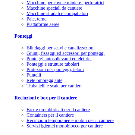
Macchine per cave e miniere, perforatrici
Macchine speciali da cantiere
Macchine stradali e compattatori
Pale, terne
Piattaforme aeree
Ponteggi
Blindaggi per scavi e canalizzazioni
Giunti, fissaggi ed accessori per ponteggi
Ponteggi autosollevanti ed elettrici
Ponteggi e strutture tubolari
Protezioni per ponteggi, teloni
Puntelli
Rete ombreggiante
Trabattelli e scale per cantieri
Recinzioni e box per il cantiere
Box e prefabbricati per il cantiere
Containers per il cantiere
Recinzioni temporanee e mobili per il cantiere
Servizi igienici monoblocco per cantiere