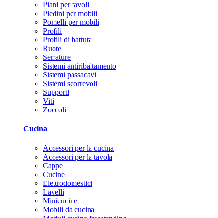
Piani per tavoli
Piedini per mobili
Pomelli per mobili
Profili
Profili di battuta
Ruote
Serrature
Sistemi antiribaltamento
Sistemi passacavi
Sistemi scorrevoli
Supporti
Viti
Zoccoli
Cucina
Accessori per la cucina
Accessori per la tavola
Cappe
Cucine
Elettrodomestici
Lavelli
Minicucine
Mobili da cucina