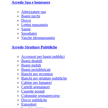
Arredo Spa e benessere
Attrezzature spa
Bagni turchi
Docce
Lettini massaggio
Saune
Spogliatoi
Vasche idromassaggio
Arredo Strutture Pubbliche
Accessori per bagni pubblici
Bagni disabili
Bagni mobili
Bagni prefabbricati
Banchi per reception
Banchi per strutture pubbliche
Cabine per fumatori
Cartelli segnalatori
Cassette postali
Colonnine segnapercorso
Docce pubbliche
Espositori