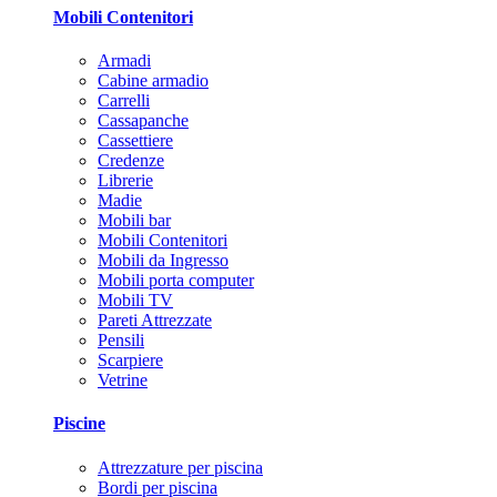
Mobili Contenitori
Armadi
Cabine armadio
Carrelli
Cassapanche
Cassettiere
Credenze
Librerie
Madie
Mobili bar
Mobili Contenitori
Mobili da Ingresso
Mobili porta computer
Mobili TV
Pareti Attrezzate
Pensili
Scarpiere
Vetrine
Piscine
Attrezzature per piscina
Bordi per piscina