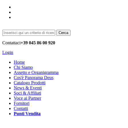
Cerca
Contattaci
+39 045 86 00 920
Login
Home
Chi Siamo
Assetto e Organigramma
Cos'è Panorama Deus
Catalogo Prodotti
News & Eventi
Soci & Affiliati
Voce ai Partner
Fornitori
Contatti
Punti Vendita