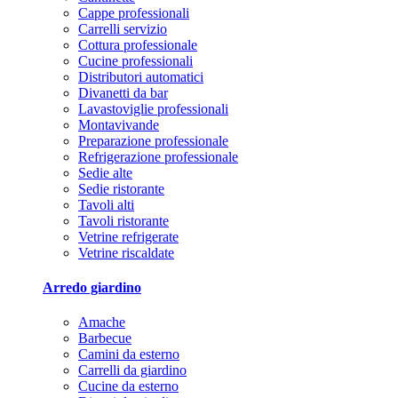
Cappe professionali
Carrelli servizio
Cottura professionale
Cucine professionali
Distributori automatici
Divanetti da bar
Lavastoviglie professionali
Montavivande
Preparazione professionale
Refrigerazione professionale
Sedie alte
Sedie ristorante
Tavoli alti
Tavoli ristorante
Vetrine refrigerate
Vetrine riscaldate
Arredo giardino
Amache
Barbecue
Camini da esterno
Carrelli da giardino
Cucine da esterno