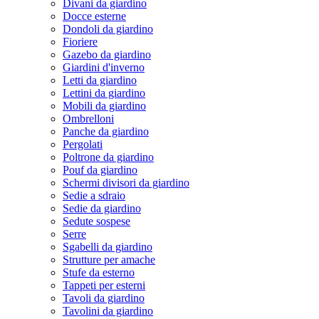
Divani da giardino
Docce esterne
Dondoli da giardino
Fioriere
Gazebo da giardino
Giardini d'inverno
Letti da giardino
Lettini da giardino
Mobili da giardino
Ombrelloni
Panche da giardino
Pergolati
Poltrone da giardino
Pouf da giardino
Schermi divisori da giardino
Sedie a sdraio
Sedie da giardino
Sedute sospese
Serre
Sgabelli da giardino
Strutture per amache
Stufe da esterno
Tappeti per esterni
Tavoli da giardino
Tavolini da giardino