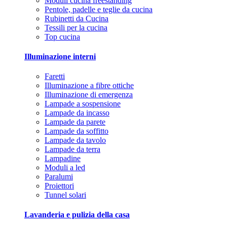
Moduli cucina freestanding
Pentole, padelle e teglie da cucina
Rubinetti da Cucina
Tessili per la cucina
Top cucina
Illuminazione interni
Faretti
Illuminazione a fibre ottiche
Illuminazione di emergenza
Lampade a sospensione
Lampade da incasso
Lampade da parete
Lampade da soffitto
Lampade da tavolo
Lampade da terra
Lampadine
Moduli a led
Paralumi
Proiettori
Tunnel solari
Lavanderia e pulizia della casa