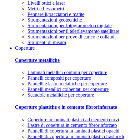
Livelli ottici e laser
Metri e flessometri
Pennarelli,tracciatori e matite
Strumentazioni geotecniche
Strumentazioni per fotogrammetria digitale
Strumentazioni per il telerilevamento satellitare
Strumentazioni per prove di carico e collaudi
Strumenti di misura
Coperture
Coperture metalliche
Laminati metallici continui per coperture
Pannelli compositi per coperture
Pannelli e lastre metalliche per coperture
Pannelli metallici coibentati per coperture
Scandole metalliche per coperture
Coperture plastiche e in cemento fibrorinforzato
Coperture in laminati plastici ad elementi curvi
Lastre di copertura in cemento fibrorinforzato
Pannelli di copertura in laminati plastici opachi
Pannelli di copertura in laminati plastici traslucidi