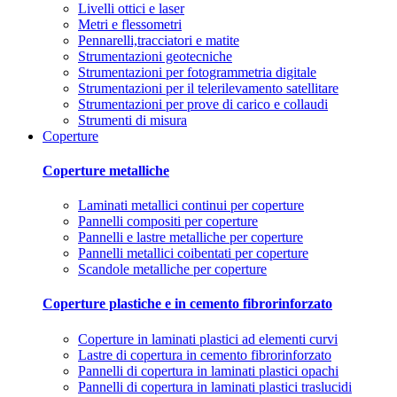
Livelli ottici e laser
Metri e flessometri
Pennarelli,tracciatori e matite
Strumentazioni geotecniche
Strumentazioni per fotogrammetria digitale
Strumentazioni per il telerilevamento satellitare
Strumentazioni per prove di carico e collaudi
Strumenti di misura
Coperture
Coperture metalliche
Laminati metallici continui per coperture
Pannelli compositi per coperture
Pannelli e lastre metalliche per coperture
Pannelli metallici coibentati per coperture
Scandole metalliche per coperture
Coperture plastiche e in cemento fibrorinforzato
Coperture in laminati plastici ad elementi curvi
Lastre di copertura in cemento fibrorinforzato
Pannelli di copertura in laminati plastici opachi
Pannelli di copertura in laminati plastici traslucidi