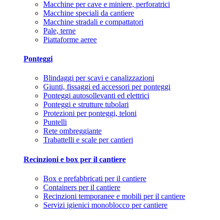
Macchine per cave e miniere, perforatrici
Macchine speciali da cantiere
Macchine stradali e compattatori
Pale, terne
Piattaforme aeree
Ponteggi
Blindaggi per scavi e canalizzazioni
Giunti, fissaggi ed accessori per ponteggi
Ponteggi autosollevanti ed elettrici
Ponteggi e strutture tubolari
Protezioni per ponteggi, teloni
Puntelli
Rete ombreggiante
Trabattelli e scale per cantieri
Recinzioni e box per il cantiere
Box e prefabbricati per il cantiere
Containers per il cantiere
Recinzioni temporanee e mobili per il cantiere
Servizi igienici monoblocco per cantiere