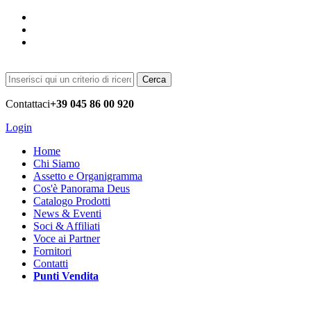
Cerca
Contattaci
+39 045 86 00 920
Login
Home
Chi Siamo
Assetto e Organigramma
Cos'è Panorama Deus
Catalogo Prodotti
News & Eventi
Soci & Affiliati
Voce ai Partner
Fornitori
Contatti
Punti Vendita