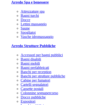
Arredo Spa e benessere
Attrezzature spa
Bagni turchi
Docce
Lettini massaggio
Saune
Spogliatoi
Vasche idromassaggio
Arredo Strutture Pubbliche
Accessori per bagni pubblici
Bagni disabili
Bagni mobili
Bagni prefabbricati
Banchi per reception
Banchi per strutture pubbliche
Cabine per fumatori
Cartelli segnalatori
Cassette postali
Colonnine segnapercorso
Docce pubbliche
Espositori