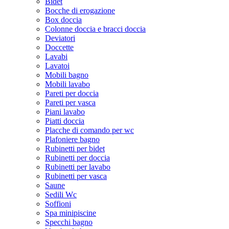
Bidet
Bocche di erogazione
Box doccia
Colonne doccia e bracci doccia
Deviatori
Doccette
Lavabi
Lavatoi
Mobili bagno
Mobili lavabo
Pareti per doccia
Pareti per vasca
Piani lavabo
Piatti doccia
Placche di comando per wc
Plafoniere bagno
Rubinetti per bidet
Rubinetti per doccia
Rubinetti per lavabo
Rubinetti per vasca
Saune
Sedili Wc
Soffioni
Spa minipiscine
Specchi bagno