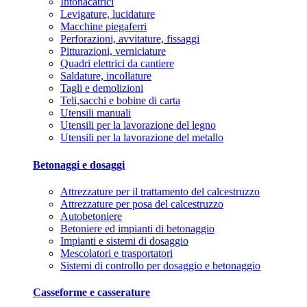
Intonacatrici
Levigature, lucidature
Macchine piegaferri
Perforazioni, avvitature, fissaggi
Pitturazioni, verniciature
Quadri elettrici da cantiere
Saldature, incollature
Tagli e demolizioni
Teli,sacchi e bobine di carta
Utensili manuali
Utensili per la lavorazione del legno
Utensili per la lavorazione del metallo
Betonaggi e dosaggi
Attrezzature per il trattamento del calcestruzzo
Attrezzature per posa del calcestruzzo
Autobetoniere
Betoniere ed impianti di betonaggio
Impianti e sistemi di dosaggio
Mescolatori e trasportatori
Sistemi di controllo per dosaggio e betonaggio
Casseforme e casserature