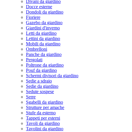
Divani da giardino
Docce esterne
Dondoli da giardino
Fioriere
Gazebo da giardino
Giardini d'inverno
Letti da giardino
Lettini da giardino
Mobili da giardino
Ombrelloni
Panche da giardino
Pergolati
Poltrone da giardino
Pouf da giardino
Schermi divisori da giardino
Sedie a sdraio
Sedie da giardino
Sedute sospese
Serre
Sgabelli da giardino
Strutture per amache
Stufe da esterno
Tappeti per esterni
Tavoli da giardino
Tavolini da giardino