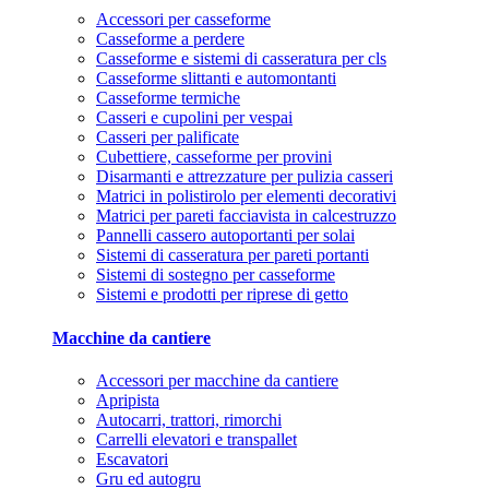
Accessori per casseforme
Casseforme a perdere
Casseforme e sistemi di casseratura per cls
Casseforme slittanti e automontanti
Casseforme termiche
Casseri e cupolini per vespai
Casseri per palificate
Cubettiere, casseforme per provini
Disarmanti e attrezzature per pulizia casseri
Matrici in polistirolo per elementi decorativi
Matrici per pareti facciavista in calcestruzzo
Pannelli cassero autoportanti per solai
Sistemi di casseratura per pareti portanti
Sistemi di sostegno per casseforme
Sistemi e prodotti per riprese di getto
Macchine da cantiere
Accessori per macchine da cantiere
Apripista
Autocarri, trattori, rimorchi
Carrelli elevatori e transpallet
Escavatori
Gru ed autogru