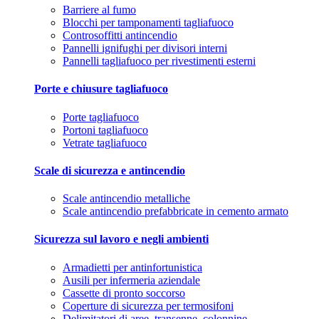
Barriere al fumo
Blocchi per tamponamenti tagliafuoco
Controsoffitti antincendio
Pannelli ignifughi per divisori interni
Pannelli tagliafuoco per rivestimenti esterni
Porte e chiusure tagliafuoco
Porte tagliafuoco
Portoni tagliafuoco
Vetrate tagliafuoco
Scale di sicurezza e antincendio
Scale antincendio metalliche
Scale antincendio prefabbricate in cemento armato
Sicurezza sul lavoro e negli ambienti
Armadietti per antinfortunistica
Ausili per infermeria aziendale
Cassette di pronto soccorso
Coperture di sicurezza per termosifoni
Delimitatori di aree, transenne, colonnine