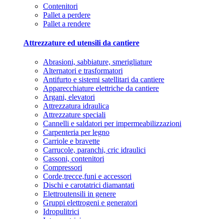
Contenitori
Pallet a perdere
Pallet a rendere
Attrezzature ed utensili da cantiere
Abrasioni, sabbiature, smerigliature
Alternatori e trasformatori
Antifurto e sistemi satellitari da cantiere
Apparecchiature elettriche da cantiere
Argani, elevatori
Attrezzatura idraulica
Attrezzature speciali
Cannelli e saldatori per impermeabilizzazioni
Carpenteria per legno
Carriole e bravette
Carrucole, paranchi, cric idraulici
Cassoni, contenitori
Compressori
Corde,trecce,funi e accessori
Dischi e carotatrici diamantati
Elettroutensili in genere
Gruppi elettrogeni e generatori
Idropulitrici