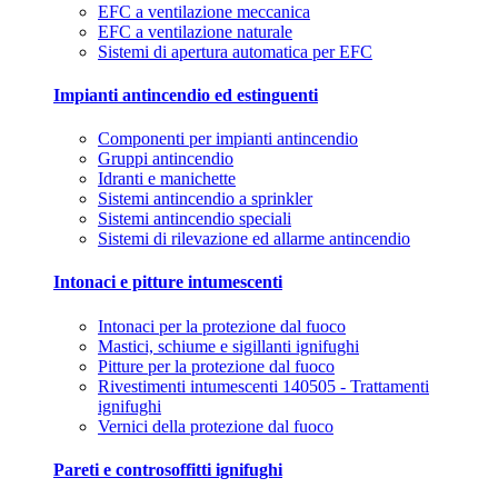
EFC a ventilazione meccanica
EFC a ventilazione naturale
Sistemi di apertura automatica per EFC
Impianti antincendio ed estinguenti
Componenti per impianti antincendio
Gruppi antincendio
Idranti e manichette
Sistemi antincendio a sprinkler
Sistemi antincendio speciali
Sistemi di rilevazione ed allarme antincendio
Intonaci e pitture intumescenti
Intonaci per la protezione dal fuoco
Mastici, schiume e sigillanti ignifughi
Pitture per la protezione dal fuoco
Rivestimenti intumescenti 140505 - Trattamenti
ignifughi
Vernici della protezione dal fuoco
Pareti e controsoffitti ignifughi