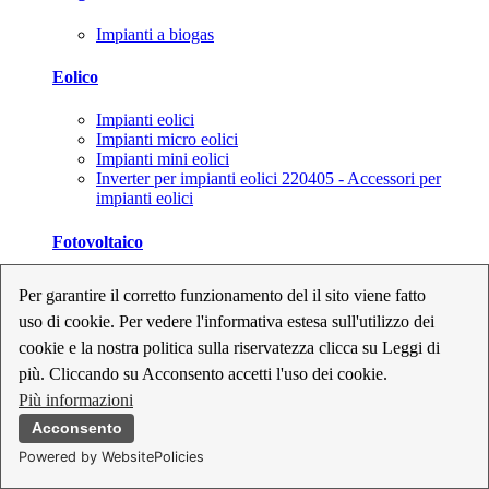
Impianti a biogas
Eolico
Impianti eolici
Impianti micro eolici
Impianti mini eolici
Inverter per impianti eolici 220405 - Accessori per
impianti eolici
Fotovoltaico
Cavi, connettori e sezionatori per impianti fotovoltaici
Per garantire il corretto funzionamento del il sito viene fatto
Inverter per impianti fotovoltaici
uso di cookie. Per vedere l'informativa estesa sull'utilizzo dei
Kit per impianti fotovoltaici
Moduli fotovoltaici
cookie e la nostra politica sulla riservatezza clicca su Leggi di
Sistemi di monitoraggio per impianti fotovoltaici
più. Cliccando su Acconsento accetti l'uso dei cookie.
Strumenti di collaudo e configurazione per impianti
Più informazioni
fotovoltaici
Supporti per impianti fotovoltaici
Acconsento
Powered by WebsitePolicies
Geotermia