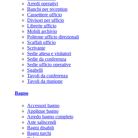
Arredi operativi
Banchi per reception
Cassettiere ufficio
Divisori per ufficio
Librerie ufficio
Mobili archivio
Poltrone ufficio direzionali
Scaffali ufficio
Scrivanie
Sedie attesa e visitatori
Sedie da conferenza
Sedie ufficio operative
Sgabelli
Tavoli da conferenza
Tavoli da riunione
Bagno
Accessori bagno
Applique bagno
Arredo bagno completo
Aste saliscendi
Bagni disabili
Bagni turchi