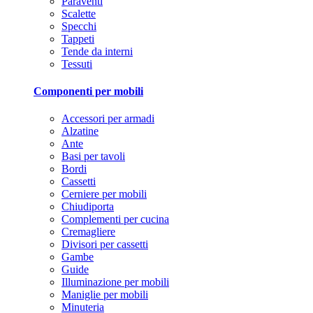
Paraventi
Scalette
Specchi
Tappeti
Tende da interni
Tessuti
Componenti per mobili
Accessori per armadi
Alzatine
Ante
Basi per tavoli
Bordi
Cassetti
Cerniere per mobili
Chiudiporta
Complementi per cucina
Cremagliere
Divisori per cassetti
Gambe
Guide
Illuminazione per mobili
Maniglie per mobili
Minuteria