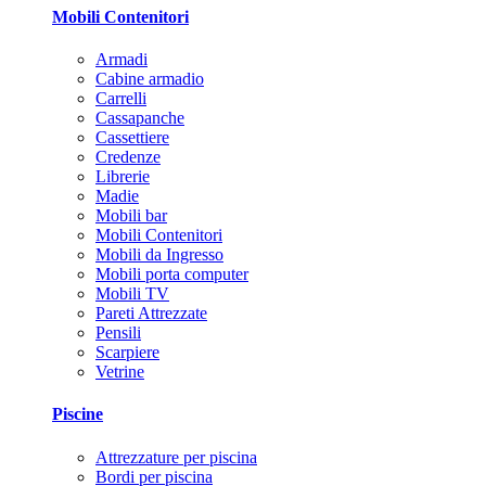
Mobili Contenitori
Armadi
Cabine armadio
Carrelli
Cassapanche
Cassettiere
Credenze
Librerie
Madie
Mobili bar
Mobili Contenitori
Mobili da Ingresso
Mobili porta computer
Mobili TV
Pareti Attrezzate
Pensili
Scarpiere
Vetrine
Piscine
Attrezzature per piscina
Bordi per piscina