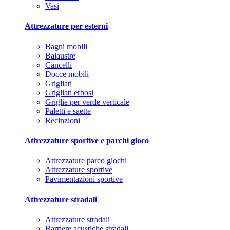
Vasi
Attrezzature per esterni
Bagni mobili
Balaustre
Cancelli
Docce mobili
Grigliati
Grigliati erbosi
Griglie per verde verticale
Paletti e saette
Recinzioni
Attrezzature sportive e parchi gioco
Attrezzature parco giochi
Attrezzature sportive
Pavimentazioni sportive
Attrezzature stradali
Attrezzature stradali
Barriere acustiche stradali