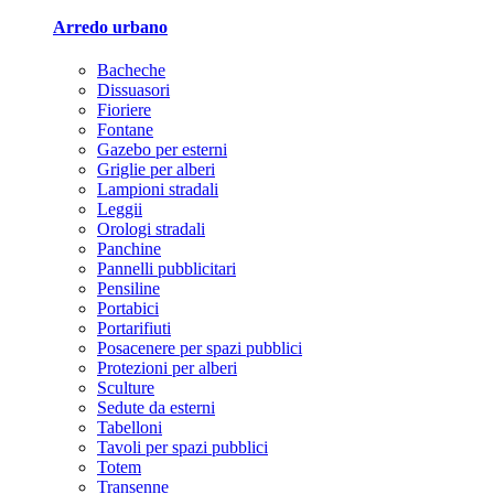
Arredo urbano
Bacheche
Dissuasori
Fioriere
Fontane
Gazebo per esterni
Griglie per alberi
Lampioni stradali
Leggii
Orologi stradali
Panchine
Pannelli pubblicitari
Pensiline
Portabici
Portarifiuti
Posacenere per spazi pubblici
Protezioni per alberi
Sculture
Sedute da esterni
Tabelloni
Tavoli per spazi pubblici
Totem
Transenne