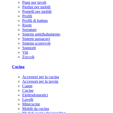
Piani per tavoli
Piedini per mobili
Pomelli per mobili
Profili
Profili di battuta
Ruote
Serrature
Sistemi antiribaltamento
Sistemi passacavi
Sistemi scorrevoli
Supporti
Viti
Zoccoli
Cucina
Accessori per la cucina
Accessori per la tavola
Cappe
Cucine
Elettrodomestici
Lavelli
Minicucine
Mobili da cucina