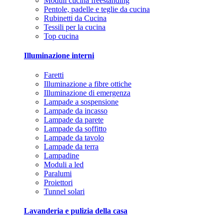
Moduli cucina freestanding
Pentole, padelle e teglie da cucina
Rubinetti da Cucina
Tessili per la cucina
Top cucina
Illuminazione interni
Faretti
Illuminazione a fibre ottiche
Illuminazione di emergenza
Lampade a sospensione
Lampade da incasso
Lampade da parete
Lampade da soffitto
Lampade da tavolo
Lampade da terra
Lampadine
Moduli a led
Paralumi
Proiettori
Tunnel solari
Lavanderia e pulizia della casa