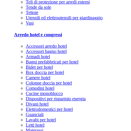
Teli di protezione per arredi esterni
Tende da sole
Tettoie
Utensili ed elettroutensili per giardinaggio
Vasi
Arredo hotel e congressi
Accessori arredo hotel
Accessori bagno hotel
Armadi hotel
Bagni prefabbricati per hotel
Bidet per hotel
Box doccia per hotel
Camere hotel
Colonne doccia per hotel
Comodini hotel
Cucine monoblocco
Dispositivi per risparmio energia
Divani hotel
Elettrodomestici per hotel
Guanciali
Lavabi per hotel
Letti hotel
Materassi