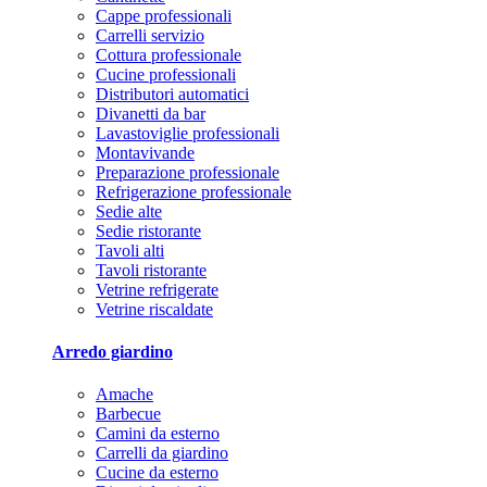
Cappe professionali
Carrelli servizio
Cottura professionale
Cucine professionali
Distributori automatici
Divanetti da bar
Lavastoviglie professionali
Montavivande
Preparazione professionale
Refrigerazione professionale
Sedie alte
Sedie ristorante
Tavoli alti
Tavoli ristorante
Vetrine refrigerate
Vetrine riscaldate
Arredo giardino
Amache
Barbecue
Camini da esterno
Carrelli da giardino
Cucine da esterno