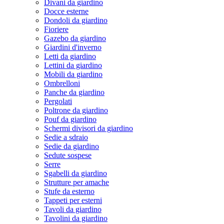
Divani da giardino
Docce esterne
Dondoli da giardino
Fioriere
Gazebo da giardino
Giardini d'inverno
Letti da giardino
Lettini da giardino
Mobili da giardino
Ombrelloni
Panche da giardino
Pergolati
Poltrone da giardino
Pouf da giardino
Schermi divisori da giardino
Sedie a sdraio
Sedie da giardino
Sedute sospese
Serre
Sgabelli da giardino
Strutture per amache
Stufe da esterno
Tappeti per esterni
Tavoli da giardino
Tavolini da giardino