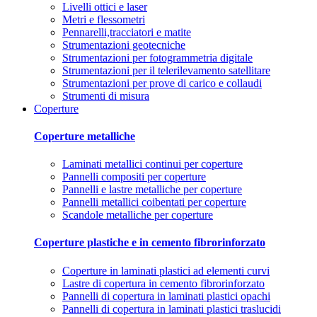
Livelli ottici e laser
Metri e flessometri
Pennarelli,tracciatori e matite
Strumentazioni geotecniche
Strumentazioni per fotogrammetria digitale
Strumentazioni per il telerilevamento satellitare
Strumentazioni per prove di carico e collaudi
Strumenti di misura
Coperture
Coperture metalliche
Laminati metallici continui per coperture
Pannelli compositi per coperture
Pannelli e lastre metalliche per coperture
Pannelli metallici coibentati per coperture
Scandole metalliche per coperture
Coperture plastiche e in cemento fibrorinforzato
Coperture in laminati plastici ad elementi curvi
Lastre di copertura in cemento fibrorinforzato
Pannelli di copertura in laminati plastici opachi
Pannelli di copertura in laminati plastici traslucidi