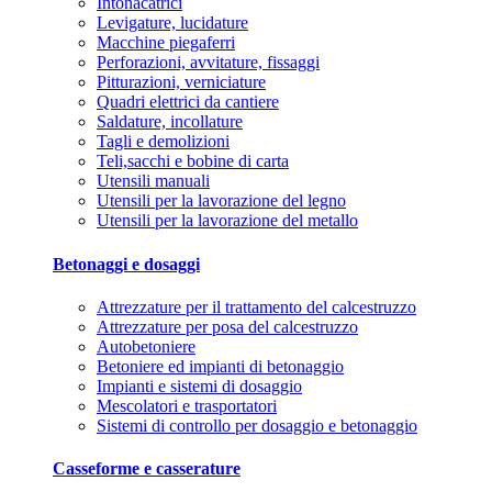
Intonacatrici
Levigature, lucidature
Macchine piegaferri
Perforazioni, avvitature, fissaggi
Pitturazioni, verniciature
Quadri elettrici da cantiere
Saldature, incollature
Tagli e demolizioni
Teli,sacchi e bobine di carta
Utensili manuali
Utensili per la lavorazione del legno
Utensili per la lavorazione del metallo
Betonaggi e dosaggi
Attrezzature per il trattamento del calcestruzzo
Attrezzature per posa del calcestruzzo
Autobetoniere
Betoniere ed impianti di betonaggio
Impianti e sistemi di dosaggio
Mescolatori e trasportatori
Sistemi di controllo per dosaggio e betonaggio
Casseforme e casserature