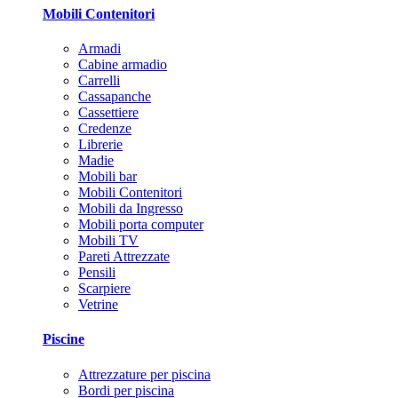
Mobili Contenitori
Armadi
Cabine armadio
Carrelli
Cassapanche
Cassettiere
Credenze
Librerie
Madie
Mobili bar
Mobili Contenitori
Mobili da Ingresso
Mobili porta computer
Mobili TV
Pareti Attrezzate
Pensili
Scarpiere
Vetrine
Piscine
Attrezzature per piscina
Bordi per piscina