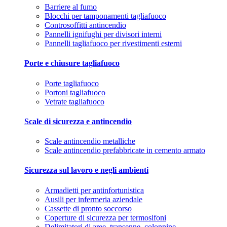
Barriere al fumo
Blocchi per tamponamenti tagliafuoco
Controsoffitti antincendio
Pannelli ignifughi per divisori interni
Pannelli tagliafuoco per rivestimenti esterni
Porte e chiusure tagliafuoco
Porte tagliafuoco
Portoni tagliafuoco
Vetrate tagliafuoco
Scale di sicurezza e antincendio
Scale antincendio metalliche
Scale antincendio prefabbricate in cemento armato
Sicurezza sul lavoro e negli ambienti
Armadietti per antinfortunistica
Ausili per infermeria aziendale
Cassette di pronto soccorso
Coperture di sicurezza per termosifoni
Delimitatori di aree, transenne, colonnine