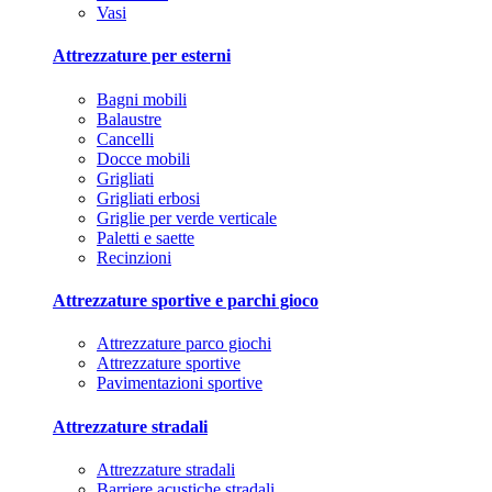
Vasi
Attrezzature per esterni
Bagni mobili
Balaustre
Cancelli
Docce mobili
Grigliati
Grigliati erbosi
Griglie per verde verticale
Paletti e saette
Recinzioni
Attrezzature sportive e parchi gioco
Attrezzature parco giochi
Attrezzature sportive
Pavimentazioni sportive
Attrezzature stradali
Attrezzature stradali
Barriere acustiche stradali