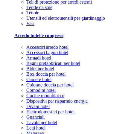
Teli di protezione per arredi esterni
Tende da sole
Tettoie
Utensili ed elettroutensili per giardinaggio
Vasi
Arredo hotel e congressi
Accessori arredo hotel
Accessori bagno hotel
Armadi hotel
Bagni prefabbricati per hotel
Bidet per hotel
Box doccia per hotel
Camere hotel
Colonne doccia per hotel
Comodini hotel
Cucine monoblocco
Dispositivi per risparmio energia
Divani hotel
Elettrodomestici per hotel
Guanciali
Lavabi per hotel
Letti hotel
Materassi