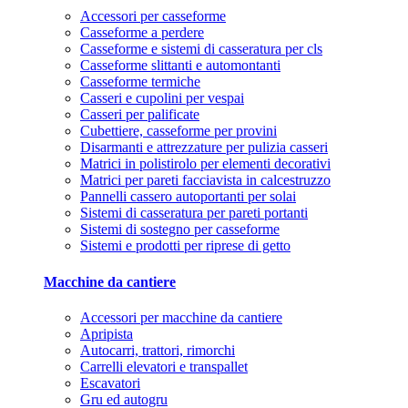
Accessori per casseforme
Casseforme a perdere
Casseforme e sistemi di casseratura per cls
Casseforme slittanti e automontanti
Casseforme termiche
Casseri e cupolini per vespai
Casseri per palificate
Cubettiere, casseforme per provini
Disarmanti e attrezzature per pulizia casseri
Matrici in polistirolo per elementi decorativi
Matrici per pareti facciavista in calcestruzzo
Pannelli cassero autoportanti per solai
Sistemi di casseratura per pareti portanti
Sistemi di sostegno per casseforme
Sistemi e prodotti per riprese di getto
Macchine da cantiere
Accessori per macchine da cantiere
Apripista
Autocarri, trattori, rimorchi
Carrelli elevatori e transpallet
Escavatori
Gru ed autogru