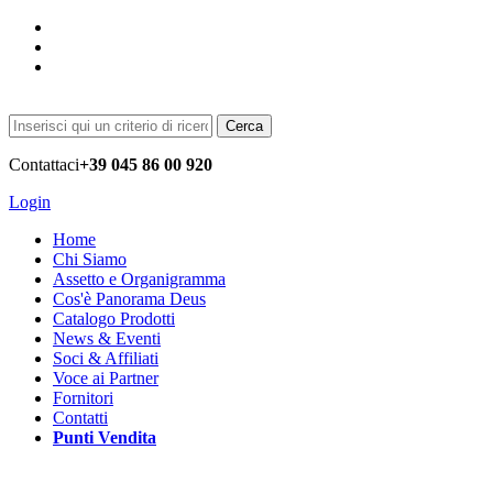
Cerca
Contattaci
+39 045 86 00 920
Login
Home
Chi Siamo
Assetto e Organigramma
Cos'è Panorama Deus
Catalogo Prodotti
News & Eventi
Soci & Affiliati
Voce ai Partner
Fornitori
Contatti
Punti Vendita