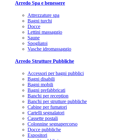
Arredo Spa e benessere
Attrezzature spa
Bagni turchi
Docce
Lettini massaggio
Saune
Spogliatoi
Vasche idromassaggio
Arredo Strutture Pubbliche
Accessori per bagni pubblici
Bagni disabili
Bagni mobili
Bagni prefabbricati
Banchi per reception
Banchi per strutture pubbliche
Cabine per fumatori
Cartelli segnalatori
Cassette postali
Colonnine segnapercorso
Docce pubbliche
Espositori