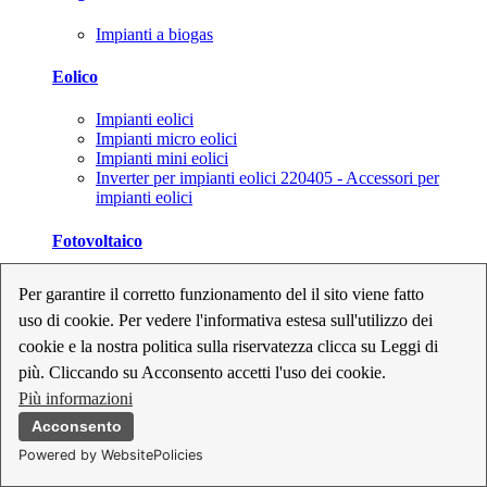
Impianti a biogas
Eolico
Impianti eolici
Impianti micro eolici
Impianti mini eolici
Inverter per impianti eolici 220405 - Accessori per
impianti eolici
Fotovoltaico
Cavi, connettori e sezionatori per impianti fotovoltaici
Per garantire il corretto funzionamento del il sito viene fatto
Inverter per impianti fotovoltaici
uso di cookie. Per vedere l'informativa estesa sull'utilizzo dei
Kit per impianti fotovoltaici
Moduli fotovoltaici
cookie e la nostra politica sulla riservatezza clicca su Leggi di
Sistemi di monitoraggio per impianti fotovoltaici
più. Cliccando su Acconsento accetti l'uso dei cookie.
Strumenti di collaudo e configurazione per impianti
Più informazioni
fotovoltaici
Supporti per impianti fotovoltaici
Acconsento
Powered by WebsitePolicies
Geotermia