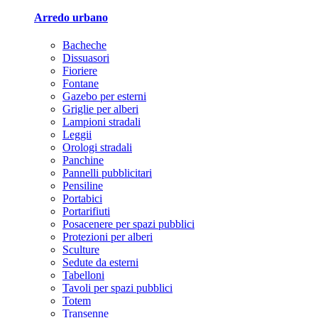
Arredo urbano
Bacheche
Dissuasori
Fioriere
Fontane
Gazebo per esterni
Griglie per alberi
Lampioni stradali
Leggii
Orologi stradali
Panchine
Pannelli pubblicitari
Pensiline
Portabici
Portarifiuti
Posacenere per spazi pubblici
Protezioni per alberi
Sculture
Sedute da esterni
Tabelloni
Tavoli per spazi pubblici
Totem
Transenne