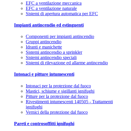
EFC a ventilazione meccanica
EFC a ventilazione naturale
Sistemi di apertura automatica per EFC
Impianti antincendio ed estinguenti
Componenti per impianti antincendio
Gruppi antincendio
Idranti e manichette
Sistemi antincendio a sprinkler
Sistemi antincendio speciali
Sistemi di rilevazione ed allarme antincendio
Intonaci e pitture intumescenti
Intonaci per la protezione dal fuoco
Mastici, schiume e sigillanti ignifughi
Pitture per la protezione dal fuoco
Rivestimenti intumescenti 140505 - Trattamenti
ignifughi
Vernici della protezione dal fuoco
Pareti e controsoffitti ignifughi