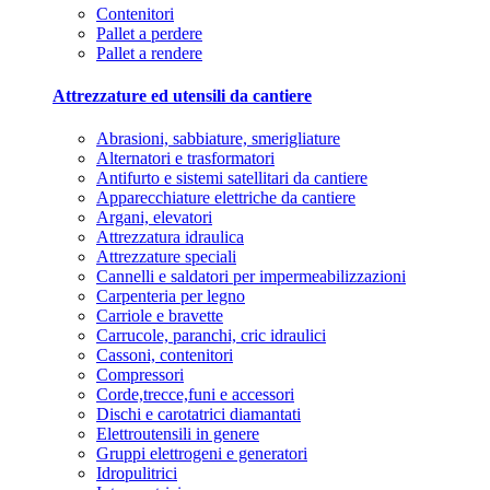
Contenitori
Pallet a perdere
Pallet a rendere
Attrezzature ed utensili da cantiere
Abrasioni, sabbiature, smerigliature
Alternatori e trasformatori
Antifurto e sistemi satellitari da cantiere
Apparecchiature elettriche da cantiere
Argani, elevatori
Attrezzatura idraulica
Attrezzature speciali
Cannelli e saldatori per impermeabilizzazioni
Carpenteria per legno
Carriole e bravette
Carrucole, paranchi, cric idraulici
Cassoni, contenitori
Compressori
Corde,trecce,funi e accessori
Dischi e carotatrici diamantati
Elettroutensili in genere
Gruppi elettrogeni e generatori
Idropulitrici