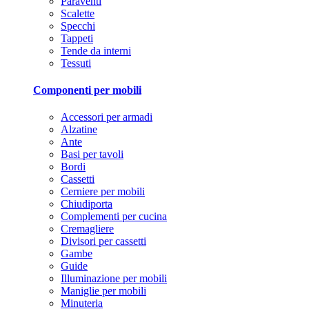
Paraventi
Scalette
Specchi
Tappeti
Tende da interni
Tessuti
Componenti per mobili
Accessori per armadi
Alzatine
Ante
Basi per tavoli
Bordi
Cassetti
Cerniere per mobili
Chiudiporta
Complementi per cucina
Cremagliere
Divisori per cassetti
Gambe
Guide
Illuminazione per mobili
Maniglie per mobili
Minuteria