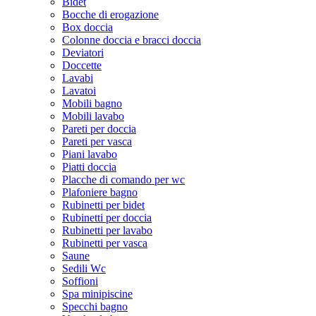
Bidet
Bocche di erogazione
Box doccia
Colonne doccia e bracci doccia
Deviatori
Doccette
Lavabi
Lavatoi
Mobili bagno
Mobili lavabo
Pareti per doccia
Pareti per vasca
Piani lavabo
Piatti doccia
Placche di comando per wc
Plafoniere bagno
Rubinetti per bidet
Rubinetti per doccia
Rubinetti per lavabo
Rubinetti per vasca
Saune
Sedili Wc
Soffioni
Spa minipiscine
Specchi bagno