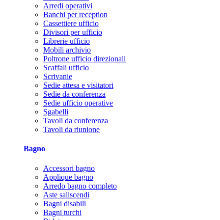
Arredi operativi
Banchi per reception
Cassettiere ufficio
Divisori per ufficio
Librerie ufficio
Mobili archivio
Poltrone ufficio direzionali
Scaffali ufficio
Scrivanie
Sedie attesa e visitatori
Sedie da conferenza
Sedie ufficio operative
Sgabelli
Tavoli da conferenza
Tavoli da riunione
Bagno
Accessori bagno
Applique bagno
Arredo bagno completo
Aste saliscendi
Bagni disabili
Bagni turchi