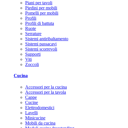
Piani per tavoli
Piedini per mobili
Pomelli per mobili
Profili
Profili di battuta
Ruote
Serrature
Sistemi antiribaltamento
Sistemi passacavi
Sistemi scorrevoli
Supporti
Viti
Zoccoli
Cucina
Accessori per la cucina
Accessori per la tavola
Cappe
Cucine
Elettrodomestici
Lavelli
Minicucine
Mobili da cucina