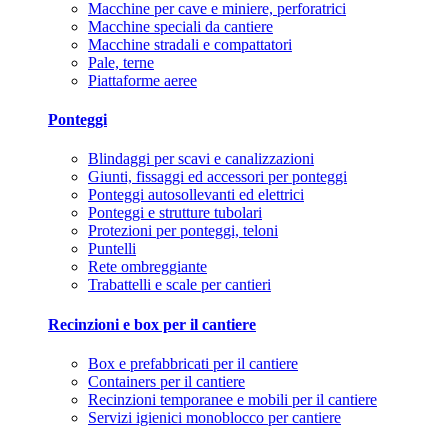
Macchine per cave e miniere, perforatrici
Macchine speciali da cantiere
Macchine stradali e compattatori
Pale, terne
Piattaforme aeree
Ponteggi
Blindaggi per scavi e canalizzazioni
Giunti, fissaggi ed accessori per ponteggi
Ponteggi autosollevanti ed elettrici
Ponteggi e strutture tubolari
Protezioni per ponteggi, teloni
Puntelli
Rete ombreggiante
Trabattelli e scale per cantieri
Recinzioni e box per il cantiere
Box e prefabbricati per il cantiere
Containers per il cantiere
Recinzioni temporanee e mobili per il cantiere
Servizi igienici monoblocco per cantiere